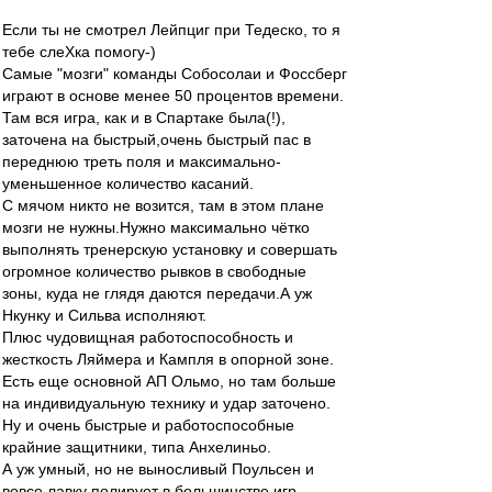
Если ты не смотрел Лейпциг при Тедеско, то я
тебе слеХка помогу-)
Самые "мозги" команды Собосолаи и Фоссберг
играют в основе менее 50 процентов времени.
Там вся игра, как и в Спартаке была(!),
заточена на быстрый,очень быстрый пас в
переднюю треть поля и максимально-
уменьшенное количество касаний.
С мячом никто не возится, там в этом плане
мозги не нужны.Нужно максимально чётко
выполнять тренерскую установку и совершать
огромное количество рывков в свободные
зоны, куда не глядя даются передачи.А уж
Нкунку и Сильва исполняют.
Плюс чудовищная работоспособность и
жесткость Ляймера и Кампля в опорной зоне.
Есть еще основной АП Ольмо, но там больше
на индивидуальную технику и удар заточено.
Ну и очень быстрые и работоспособные
крайние защитники, типа Анхелиньо.
А уж умный, но не выносливый Поульсен и
вовсе лавку полирует в большинстве игр.