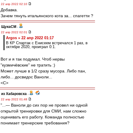
22 апр 2022 02:10
Добавка.
Зачем тянуть итальянского кота за... спагетти ?
ЩукаСМ
-
22 апр 2022 02:01
Argos » 22 апр 2022 01:17
В КР Спартак с Енисеем встречался 1 раз, в
октябре 2020, проиграл 0:1.
Вот и я так подумал. Чтоб нервы
"кузмичёвские" не тратить :)
Может лучше в 1/2 сразу мусора. Либо пан,
либо... досвидос Ваноли...
<C>
из Хабаровска
-
22 апр 2022 01:48
"...— Ваноли до сих пор не провел ни одной
открытой тренировки для СМИ, нам сложно
оценивать его работу. Команда полностью
понимает тренерские требования?