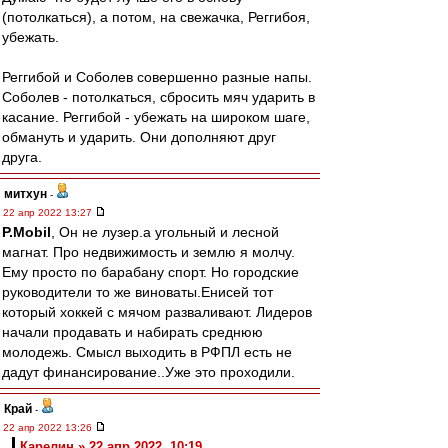
(потолкаться), а потом, на свежачка, Реггибоя,
убежать.
Реггибой и Соболев совершенно разные напы.
Соболев - потолкаться, сбросить мяч ударить в
касание. Реггибой - убежать на широком шаге,
обмануть и ударить. Они дополняют друг
друга.
митхун
-
22 апр 2022 13:27
P.Mobil
, Он не лузер.а угольный и лесной
магнат. Про недвижимость и землю я молчу.
Ему просто по барабану спорт. Но городские
руководители то же виноваты.Енисей тот
который хоккей с мячом разваливают. Лидеров
начали продавать и набирать среднюю
молодежь. Смысл выходить в РФПЛ есть не
дадут финансирование..Уже это проходили.
Край
-
22 апр 2022 13:26
Карелин » 22 апр 2022, 10:19