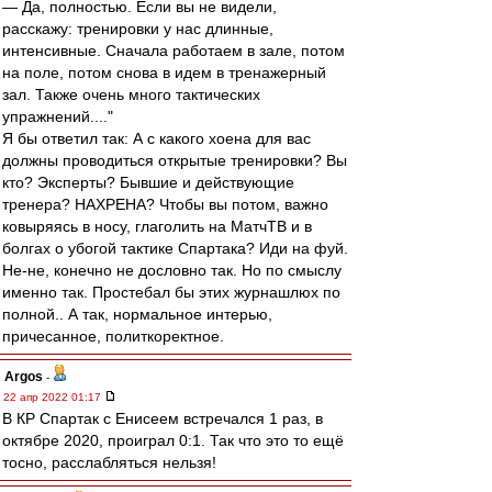
— Да, полностью. Если вы не видели,
расскажу: тренировки у нас длинные,
интенсивные. Сначала работаем в зале, потом
на поле, потом снова в идем в тренажерный
зал. Также очень много тактических
упражнений...."
Я бы ответил так: А с какого хоена для вас
должны проводиться открытые тренировки? Вы
кто? Эксперты? Бывшие и действующие
тренера? НАХРЕНА? Чтобы вы потом, важно
ковыряясь в носу, глаголить на МатчТВ и в
болгах о убогой тактике Спартака? Иди на фуй.
Не-не, конечно не дословно так. Но по смыслу
именно так. Простебал бы этих журнашлюх по
полной.. А так, нормальное интерью,
причесанное, политкоректное.
Argos
-
22 апр 2022 01:17
В КР Спартак с Енисеем встречался 1 раз, в
октябре 2020, проиграл 0:1. Так что это то ещё
тосно, расслабляться нельзя!