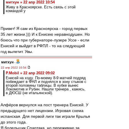
митхун » 22 апр 2022 10:54
Живу в Красноярске. Есть связь с этой
командой у
Привет! Я сам из Красноярска - город первых
35 лет жизни.))) И к Енисею неравнодушен. Но
боюсь что при губернаторе-лузере Уссе - если
Енисей и выйдет в РФПЛ - то на следующий
год вылетит. Увы.
митхун
-
22 апр 2022 10:54
P.Mobil » 22 апр 2022 09:02
Енисей на ходу. По-моему 8-9 матчей подряд
побеждает в ФНЛ и поднялся в зону стыков с
второй половины таблицы. В кубке вынес
Локомотив и Рубин. Нашли тренера , кажись,
в ДЮСШ (не итальянской).
Алфёров вернулся на пост тренера Енисей. У
предыдущего нет лицензии. Игровая схема
испанская. Для первой лиги так играли Крылья
до этого года.
Я болельщик Спартака, но переживаю за