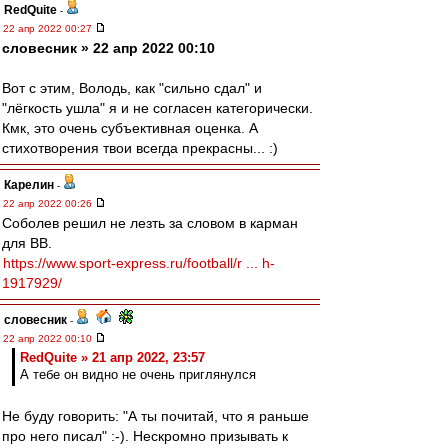
RedQuite
-
22 апр 2022 00:27
словесник » 22 апр 2022 00:10
Вот с этим, Володь, как "сильно сдал" и
"лёгкость ушла" я и не согласен категорически.
Кмк, это очень субъективная оценка. А
стихотворения твои всегда прекрасны... :)
Карелин
-
22 апр 2022 00:26
Соболев решил не лезть за словом в карман
для ВВ.
https://www.sport-express.ru/football/r ... h-
1917929/
словесник
-
22 апр 2022 00:10
RedQuite » 21 апр 2022, 23:57
А тебе он видно не очень приглянулся
Не буду говорить: "А ты почитай, что я раньше
про него писал" :-). Нескромно призывать к