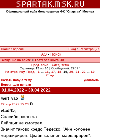
Официальный сайт болельщиков ФК "Спартак" Москва
Полная версия
Вход
•
Регистрация
FAQ
•
Поиск
Общение на сайте
Гостевая книга ВВ
»
Пред. тема
|
След. тема
Страница
19
из
60
[ Сообщений: 2967 ]
На страницу
Пред.
1
...
16
,
17
,
18
,
19
,
20
,
21
,
22
...
60
След.
Начать новую тему
Добавить
Версия для печати
01.04.2022 - 30.04.2022
wert_vao
-
22 апр 2022 15:23
vlad45
,
Спасибо, коллега.
Ляйпциг не смотрел.
Значит таково кредо Тедеско. "Айн колонен
марширирен. Цвайн колонен марширирен".