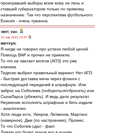
проигравший выборы всем кому не лень и
ставший губернатором только по прямому
назначению. Так что перспектива футбольного
Енисея - очень туманна.
wert_vao
-
22 апр 2022 13:37
митхун
,
Я нигде не говорил про успехи любой ценой.
Помощь ВАР и прочих не приемлю.
То что не хватает мозгов (АПЗ) это уже
клиника.
Тедеско выбрал правильный вариант. Нет АПЗ
- быстрая доставка мяча через фланги с
последующей передачей в штрафную. Или
заброс на Соболева (побороться/сбросить) или
СынаЛарса (убежать). И ведь дало результат.
Неумение исполнять штрафные и бить издали
- аналогично.
Хотя люди есть. Умяров, Литвинов, Мартинс
(наверное), Джи (по настроению), Промес.
То что Соболев сдал - факт.
Думаю что будет лучше его в основу