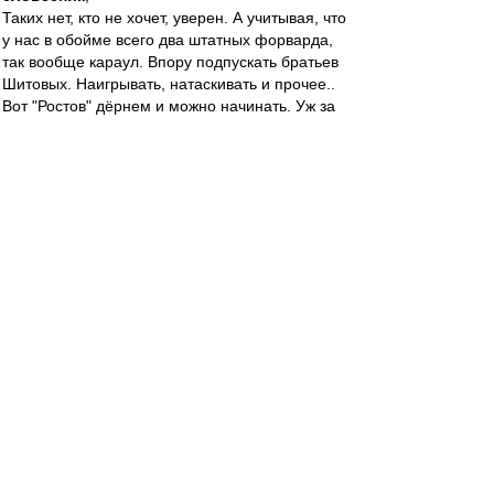
Таких нет, кто не хочет, уверен. А учитывая, что
у нас в обойме всего два штатных форварда,
так вообще караул. Впору подпускать братьев
Шитовых. Наигрывать, натаскивать и прочее..
Вот "Ростов" дёрнем и можно начинать. Уж за
четыре матча сильно не сдадим позиции
словесник
-
21 апр 2022 22:51
Карелин » 21 апр 2022, 21:55
Отсюда, полагаю, и форма разнится
Так сдал-то Саша задолго до Николсона.
Вот уж не думал, что буду твердить, глядя на
его игру: "Корова... корова...". Очень хочу,
чтобы вернулся Собо-Лев.
Карелин
-
21 апр 2022 22:41
dr. noormann
,
Поинтереснее..Ну, допустим. Мне-то Никита
напоминает Калашникова. Если помните,
конечно. Такой же позитивчик на поле и