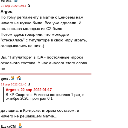
terpila
-
22 апр 2022 02:41
Argos
,
По тому регламенту в матче с Енисеем нам
ничего не нужно было. Все уже сделали. И
полсостава молодых из С2 было.
Потом здесь говорили, что молодые
"стеснялись" с титулаторе в свою игру играть,
оглядывались на них:-)
Зы. "Титулаторе" в ЮА - постоянные игроки
основного состава. У нас аналога этого слова
нет.
gmk
-
22 апр 2022 02:40
Argos » 22 апр 2022 01:17
В КР Спартак с Енисеем встречался 1 раз, в
октябре 2020, проиграл 0:1
да ладна, в Кр-ярске, вторым составом, в
ничего не решающем матче...
ЩукаСМ
-