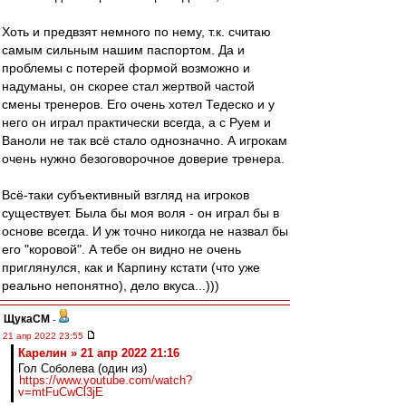
Хоть и предвзят немного по нему, т.к. считаю
самым сильным нашим паспортом. Да и
проблемы с потерей формой возможно и
надуманы, он скорее стал жертвой частой
смены тренеров. Его очень хотел Тедеско и у
него он играл практически всегда, а с Руем и
Ваноли не так всё стало однозначно. А игрокам
очень нужно безоговорочное доверие тренера.
Всё-таки субъективный взгляд на игроков
существует. Была бы моя воля - он играл бы в
основе всегда. И уж точно никогда не назвал бы
его "коровой". А тебе он видно не очень
приглянулся, как и Карпину кстати (что уже
реально непонятно), дело вкуса...)))
ЩукаСМ
-
21 апр 2022 23:55
Карелин » 21 апр 2022 21:16
Гол Соболева (один из)
https://www.youtube.com/watch?
v=mtFuCwCl3jE