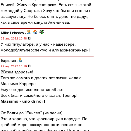
Енисей. Живу в Красноярске. Есть связь с этой
командой у Спартака.Хочу что бы они вышли в
высшую лигу. Но боюсь опять денег не дадут,
как в своё время кинули Аленичева.
Mike Lebedev
-
22 апр 2022 10:48
У них титулаторе, а у нас - нашевсёре,
молодоблятьперспектуо и алмазонеогранери!
Карелин
-
22 апр 2022 10:19
ВВсем здоровья!
Того же самого и долгих лет жизни желаю
Массимо Каррере.
Ему сегодня исполняется 58 лет.
Всех благ и семейного счастья, Тренер!
Massimo - uno di noi !
От Волги до "Енисея" (из песни).
Это и хорошо, что красноярцы в порядке. По
крайней мере, окажут сопротивление и не
расслабят ребят перед финалом. Потому что