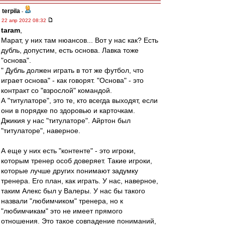
terpila
-
22 апр 2022 08:32
taram
,
Марат, у них там нюансов... Вот у нас как? Есть
дубль, допустим, есть основа. Лавка тоже
"основа".
" Дубль должен играть в тот же футбол, что
играет основа" - как говорят. "Основа" - это
контракт со "взрослой" командой.
А "титулаторе", это те, кто всегда выходят, если
они в порядке по здоровью и карточкам.
Джикия у нас "титулаторе". Айртон был
"титулаторе", наверное.
А еще у них есть "контенте" - это игроки,
которым тренер особ доверяет. Такие игроки,
которые лучше других понимают задумку
тренера. Его план, как играть. У нас, наверное,
таким Алекс был у Валеры. У нас бы такого
назвали "любимчиком" тренера, но к
"любимчикам" это не имеет прямого
отношения. Это такое совпадение пониманий,