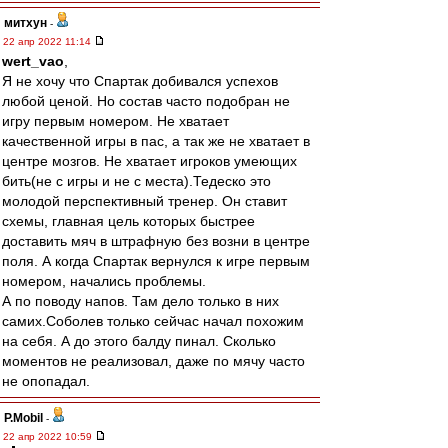
митхун
-
22 апр 2022 11:14
wert_vao
,
Я не хочу что Спартак добивался успехов
любой ценой. Но состав часто подобран не
игру первым номером. Не хватает
качественной игры в пас, а так же не хватает в
центре мозгов. Не хватает игроков умеющих
бить(не с игры и не с места).Тедеско это
молодой перспективный тренер. Он ставит
схемы, главная цель которых быстрее
доставить мяч в штрафную без возни в центре
поля. А когда Спартак вернулся к игре первым
номером, начались проблемы.
А по поводу напов. Там дело только в них
самих.Соболев только сейчас начал похожим
на себя. А до этого балду пинал. Сколько
моментов не реализовал, даже по мячу часто
не опопадал.
P.Mobil
-
22 апр 2022 10:59