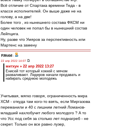
Всё отличие от Спартака времени Теда - в
классе исполнителей. Он выше даже не на
голову, а на две!
Более того , из нынешнего состава ФКСМ ни
один человек не попал бы в нынешний состав
Лейпцига.
Ну, разве что Умяров за перспективность или
Мартенс на замену
P.Mobil
-
22 апр 2022 14:07
митхун » 22 апр 2022 13:27
Енисей тот который хоккей с мячом
разваливают. Лидеров начали продавать и
набирать среднюю молодежь
Учитывая, мягко говоря, ограниченность мира
ХСМ - откуда там кого-то взять, если Миргазова
переманили и 40 с лишним летний Ломанов-
младший нахлобучит любого молодого ? А то
что Усс под себя за столько лет поднагреб - не
секрет. Только он все равно лузер,