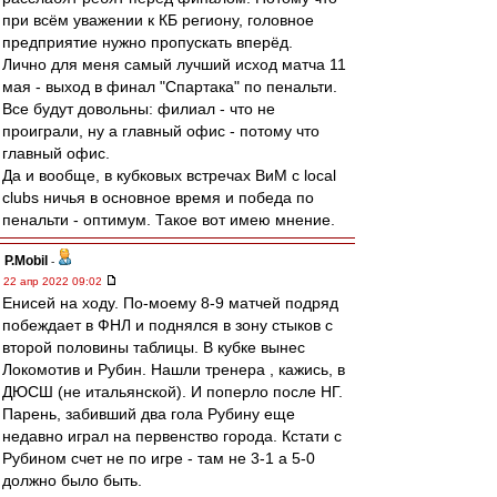
при всём уважении к КБ региону, головное
предприятие нужно пропускать вперёд.
Лично для меня самый лучший исход матча 11
мая - выход в финал "Спартака" по пенальти.
Все будут довольны: филиал - что не
проиграли, ну а главный офис - потому что
главный офис.
Да и вообще, в кубковых встречах ВиМ с local
clubs ничья в основное время и победа по
пенальти - оптимум. Такое вот имею мнение.
P.Mobil
-
22 апр 2022 09:02
Енисей на ходу. По-моему 8-9 матчей подряд
побеждает в ФНЛ и поднялся в зону стыков с
второй половины таблицы. В кубке вынес
Локомотив и Рубин. Нашли тренера , кажись, в
ДЮСШ (не итальянской). И поперло после НГ.
Парень, забивший два гола Рубину еще
недавно играл на первенство города. Кстати с
Рубином счет не по игре - там не 3-1 а 5-0
должно было быть.