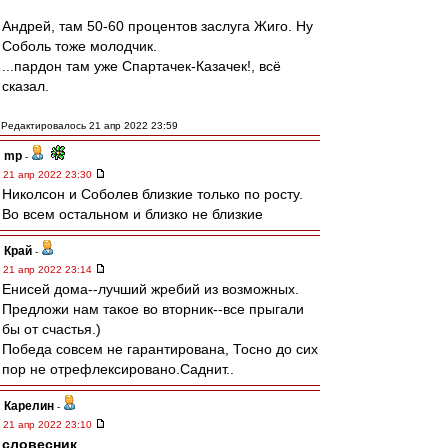
Андрей, там 50-60 процентов заслуга Жиго. Ну
Соболь тоже молодчик.
...пардон там уже Спартачек-Казачек!, всё
сказал.
Редактировалось 21 апр 2022 23:59
mp
-
21 апр 2022 23:30
Николсон и Соболев близкие только по росту.
Во всем остальном и близко не близкие
Край
-
21 апр 2022 23:14
Енисей дома--лучший жребий из возможных.
Предложи нам такое во вторник--все прыгали
бы от счастья.)
Победа совсем не гарантирована, Тосно до сих
пор не отрефлексировано.Саднит..
Карелин
-
21 апр 2022 23:10
словесник
,