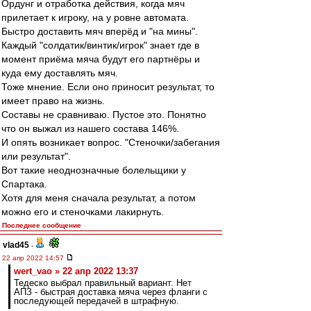
Ордунг и отработка действия, когда мяч
прилетает к игроку, на у ровне автомата.
Быстро доставить мяч вперёд и "на мины".
Каждый "солдатик/винтик/игрок" знает где в
момент приёма мяча будут его партнёры и
куда ему доставлять мяч.
Тоже мнение. Если оно приносит результат, то
имеет право на жизнь.
Составы не сравниваю. Пустое это. Понятно
что он выжал из нашего состава 146%.
И опять возникает вопрос. "Стеночки/забегания
или результат".
Вот такие неоднозначные болельщики у
Спартака.
Хотя для меня сначала результат, а потом
можно его и стеночками лакирнуть.
Последнее сообщение
vlad45
-
22 апр 2022 14:57
wert_vao » 22 апр 2022 13:37
Тедеско выбрал правильный вариант. Нет
АПЗ - быстрая доставка мяча через фланги с
последующей передачей в штрафную.