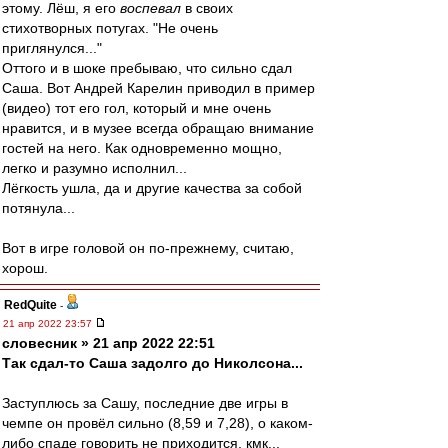
этому. Лёш, я его
воспевал
в своих
стихотворных потугах. "Не очень
приглянулся..."
Оттого и в шоке пребываю, что сильно сдал
Саша. Вот Андрей Карелин приводил в пример
(видео) тот его гол, который и мне очень
нравится, и в музее всегда обращаю внимание
гостей на него. Как одновременно мощно,
легко и разумно исполнил...
Лёгкость ушла, да и другие качества за собой
потянула...
Вот в игре головой он по-прежнему, считаю,
хорош.
RedQuite
-
21 апр 2022 23:57
словесник » 21 апр 2022 22:51
Так сдал-то Саша задолго до Николсона...
Заступлюсь за Сашу, последние две игры в
чемпе он провёл сильно (8,59 и 7,28), о каком-
либо спаде говорить не приходится, кмк...