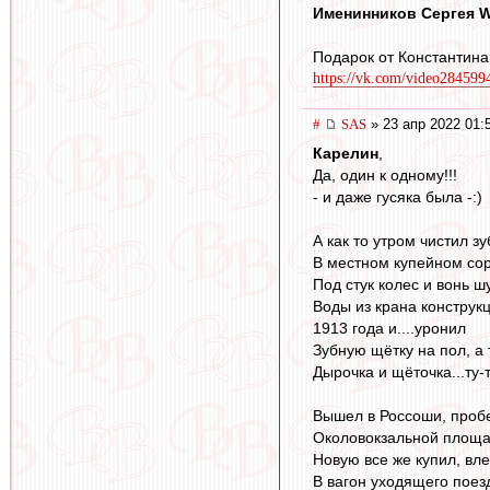
Именинников Сергея Wel
Подарок от Константина
https://vk.com/video28459
#
SAS
» 23 апр 2022 01:
Карелин
,
Да, один к одному!!!
- и даже гусяка была -:)
А как то утром чистил з
В местном купейном со
Под стук колес и вонь 
Воды из крана конструк
1913 года и....уронил
Зубную щётку на пол, а
Дырочка и щёточка...ту-т
Вышел в Россоши, проб
Околовокзальной площа
Новую все же купил, вле
В вагон уходящего поезд