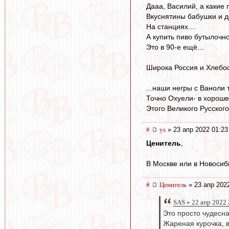
Дааа, Василий, а какие
Вкуснятины бабушки и 
На станциях....
А купить пиво бутылочно
Это в 90-е ещё...
Широка Россия и Хлебос
...наши негры с Ваноли то
Точно Охуели- в хорош
Этого Великого Русского 
#
ys
» 23 апр 2022 01:23
Ценитель
,
В Москве или в Новосиб
#
Ценитель
» 23 апр 202
SAS » 22 апр 2022 
Это просто чудесна
Жареная курочка, 