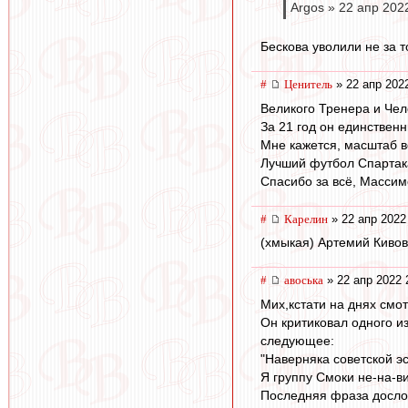
Argos » 22 апр 202
Бескова уволили не за т
#
Ценитель
» 22 апр 202
Великого Тренера и Че
За 21 год он единственн
Мне кажется, масштаб в
Лучший футбол Спартака
Спасибо за всё, Массим
#
Карелин
» 22 апр 2022
(хмыкая) Артемий Кивов
#
авоська
» 22 апр 2022 
Мих,кстати на днях смо
Он критиковал одного из
следующее:
"Наверняка советской э
Я группу Смоки не-на-ви
Последняя фраза досло