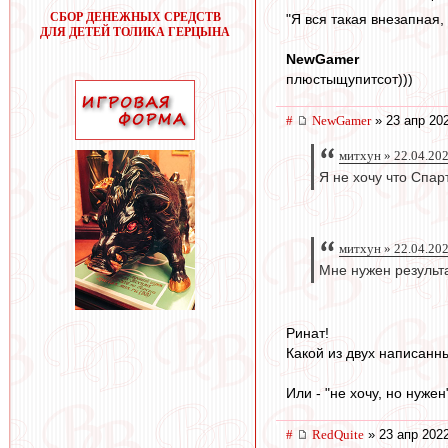
СБОР ДЕНЕЖНЫХ СРЕДСТВ
"Я вся такая внезапная, т
ДЛЯ ДЕТЕЙ ТОЛИКА ГЕРЦЫНА
NewGamer
плюстыщупитсот)))
#
NewGamer
» 23 апр 20
митхун » 22.04.20
Я не хочу что Спар
митхун » 22.04.20
Мне нужен результ
Ринат!
Какой из двух написанн
Или - "не хочу, но нужен
#
RedQuite
» 23 апр 2022