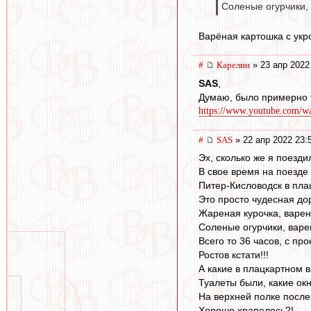
Соленые огурчики,
Варёная картошка с укр
#
Карелин
» 23 апр 2022
SAS
,
Думаю, было примерно 
https://www.youtube.com/
#
SAS
» 22 апр 2022 23:
Эх, сколько же я поезди
В свое время на поезде
Питер-Кисловодск в пла
Это просто чудесная до
Жареная курочка, варен
Соленые огурчики, варе
Всего то 36 часов, с пр
Ростов кстати!!!
А какие в плацкартном 
Туалеты были, какие ок
На верхней полке после
Хорошо храпелось?!