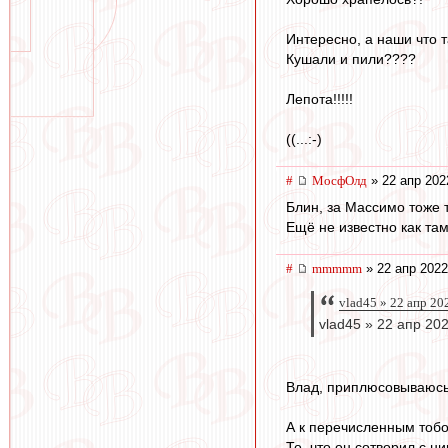
Интересно, а наши что 
Кушали и пили????
Лепота!!!!!
((...:-)
#
МосфОлд
» 22 апр 202
Блин, за Массимо тоже т
Ещё не известно как там
#
mmmmm
» 22 апр 2022
vlad45 » 22 апр 20
vlad45 » 22 апр 20
Влад, приплюсовываюсь 
А к перечисленным тоб
То, что он сотворил с 