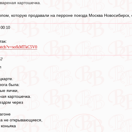
 вареная картошечка.
опом, которую продавали на перроне поезда Москва Новосибирск, ед
 00:10
так:
watch?v=sofkMTkC5V0
57
л
цкарте.
рога была:
ые яички,
ная картошечка.
оездом через
вагоне
на не открывающиеся,
 коньяка