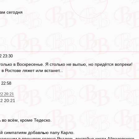
там сегодня
2 23:30
олько в Воскресенье. Я столько не выпью, но придётся вопреки!
 в Ростове ляжет или встанет...
 22:58
22 20:21
22 20:21
во всём, кроме Тедеско.
ой симпатиям добавл
ь
ю папу Карло.
никакущим в прошлом сезоне Реалом, достойно кисти Айвазовского.