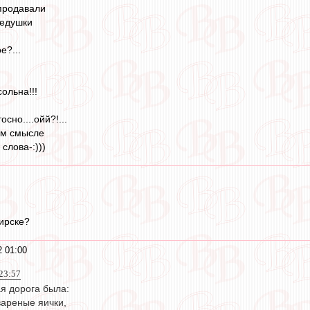
 продавали
дедушки
е?...
ольна!!!
сно....ойй?!...
ем смысле
слова-:)))
ирске?
2 01:00
23:57
я дорога была:
вареные яички,