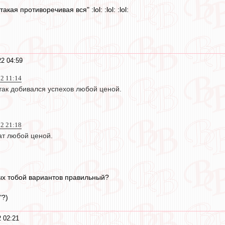
акая противоречивая вся" :lol: :lol: :lol:
22 04:59
22 11:14
так добивался успехов любой ценой.
22 21:18
ат любой ценой.
ых тобой вариантов правильный?
"?)
 02:21