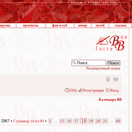
орумы
прогнозы
фан-клуб
юмор
музей
ссылки
Расширенный поиск
FAQ
Регистрация
Вход
Календарь ВВ
18
 2967 •
Страница
18
из
60
•
1
...
15
16
17
19
20
21
...
60