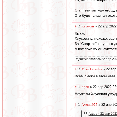
С аппетитом жду его ду
Это будет славная охота
#
Карелин
» 22 апр 2022
Край
,
Хлусевичу, похоже, засчи
За "Спартак"-то у него дв
А вот почему он считае
Редактировалось 22 апр 202
#
Mike Lebedev
» 22 апр
Всем смоки в этом чате!
#
Край
» 22 апр 2022 22
Неужели Хлусевич умудри
#
Алекс1975
» 22 апр 20
Argos » 22 апр 202