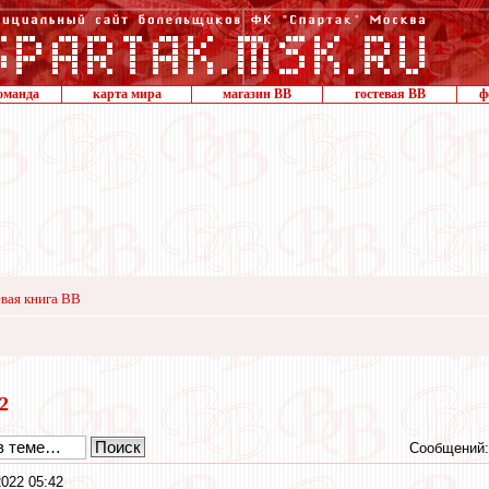
оманда
карта мира
магазин ВВ
гостевая ВВ
ф
вая книга ВВ
22
Сообщений:
2022 05:42