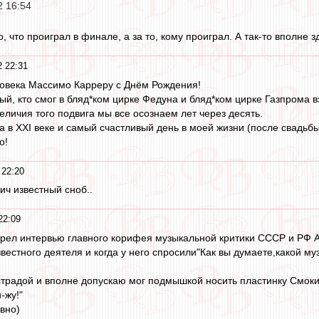
2 16:54
о, что проиграл в финале, а за то, кому проиграл. А так-то вполне 
2 22:31
ловека Массимо Карреру с Днём Рождения!
ый, кто смог в бляд*ком цирке Федуна и бляд*ком цирке Газпрома в
еличия того подвига мы все осознаем лет через десять.
 в XXI веке и самый счастливый день в моей жизни (после свадьбы
о!
 22:20
ич известный сноб..
22:09
трел интервью главного корифея музыкальной критики СССР и РФ 
вестного деятеля и когда у него спросили"Как вы думаете,какой м
страдой и вполне допускаю мог подмышкой носить пластинку Смоки
-жу!"
вно)