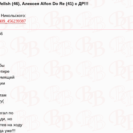
lsh (46), Алексея Alfon Do Re (41) с ДР!!!
 Никольского:
9409_456239387
56
убы
ртире
шумящей
ции
 там
у(
егал по
ди, но
тев на ходу
а уже!!!