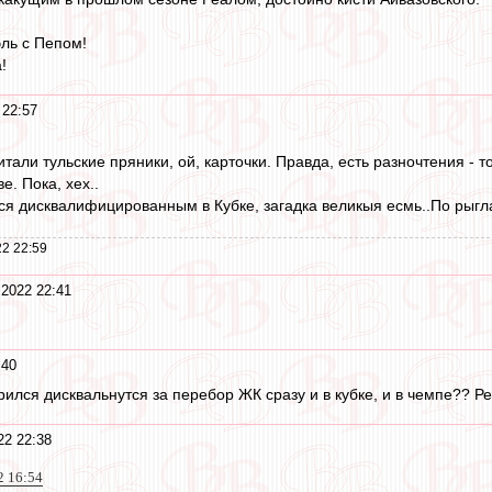
эль с Пепом!
!
 22:57
тали тульские пряники, ой, карточки. Правда, есть разночтения - то
е. Пока, хех..
тся дисквалифицированным в Кубке, загадка великыя есмь..По рыг
2 22:59
 2022 22:41
:40
лся дисквальнутся за перебор ЖК сразу и в кубке, и в чемпе?? Ре
22 22:38
2 16:54