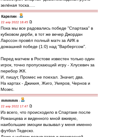
зелёная тоска.....
Карелин
-
22 апр 2022 18:45
Пока мы все радовались победе "Спартака" в
кубковом дерби, в тот же вечер Джордан
Ларссон провёл полный матч за АИК в
домашней победе (1:0) над "Варбергсом".
Перед матчем в Ростове известен только один
игрок, точно пропускающий игру - Хлусевич за
перебор ЖК.
И, пишут, Промес не поехал. Значит, два.
На картах - Джикия, Жиго, Умяров, Чернов и
Мозес.
mmmmm
-
22 апр 2022 17:47
Из всего, что происходило в Спартаке после
Романцева и виденного мной вживую,
наибольшие эмоции вызывал у меня именно
футбол Тедеско.
Даже с учётом результатов и прекрасной