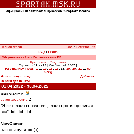
Официальный сайт болельщиков ФК "Спартак" Москва
Полная версия
Вход
•
Регистрация
FAQ
•
Поиск
Общение на сайте
Гостевая книга ВВ
»
Пред. тема
|
След. тема
Страница
18
из
60
[ Сообщений: 2967 ]
На страницу
Пред.
1
...
15
,
16
,
17
,
18
,
19
,
20
,
21
...
60
След.
Начать новую тему
Добавить
Версия для печати
01.04.2022 - 30.04.2022
alek.vladimir
-
23 апр 2022 05:42
"Я вся такая внезапная, такая противоречивая
вся" :lol: :lol: :lol:
NewGamer
плюстыщупитсот)))