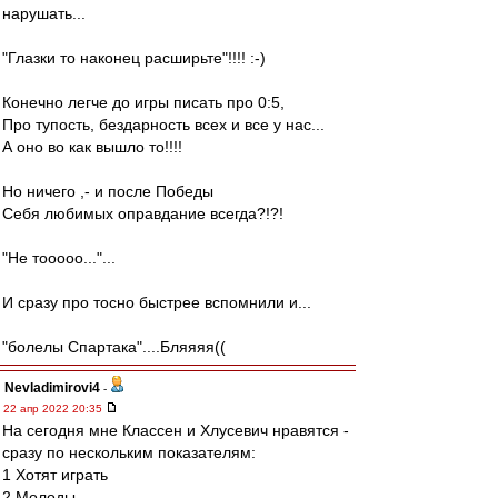
нарушать...
"Глазки то наконец расширьте"!!!! :-)
Конечно легче до игры писать про 0:5,
Про тупость, бездарность всех и все у нас...
А оно во как вышло то!!!!
Но ничего ,- и после Победы
Себя любимых оправдание всегда?!?!
"Не тооооо..."...
И сразу про тосно быстрее вспомнили и...
"болелы Спартака"....Бляяяя((
Nevladimirovi4
-
22 апр 2022 20:35
На сегодня мне Классен и Хлусевич нравятся -
сразу по нескольким показателям:
1 Хотят играть
2 Молоды