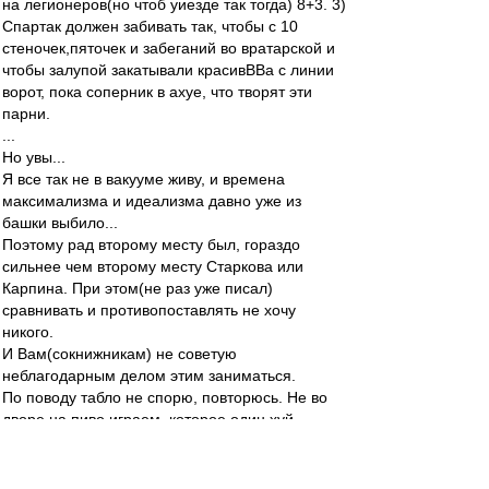
на легионеров(но чтоб уиезде так тогда) 8+3. 3)
Спартак должен забивать так, чтобы с 10
стеночек,пяточек и забеганий во вратарской и
чтобы залупой закатывали красивВВа с линии
ворот, пока соперник в ахуе, что творят эти
парни.
...
Но увы...
Я все так не в вакууме живу, и времена
максимализма и идеализма давно уже из
башки выбило...
Поэтому рад второму месту был, гораздо
сильнее чем второму месту Старкова или
Карпина. При этом(не раз уже писал)
сравнивать и противопоставлять не хочу
никого.
И Вам(сокнижникам) не советую
неблагодарным делом этим заниматься.
По поводу табло не спорю, повторюсь. Не во
дворе на пиво играем, которое один хуй
выпито вместе будет.
митхун
-