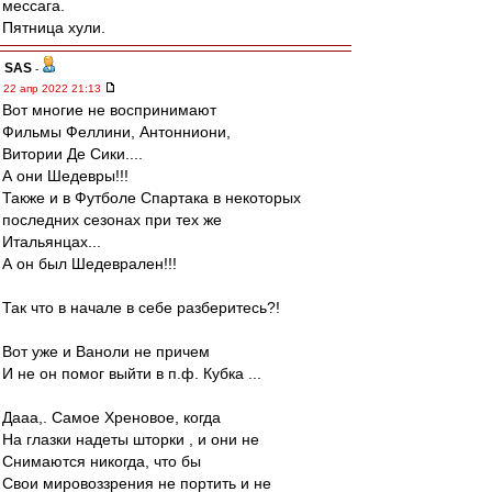
мессага.
Пятница хули.
SAS
-
22 апр 2022 21:13
Вот многие не воспринимают
Фильмы Феллини, Антонниони,
Витории Де Сики....
А они Шедевры!!!
Также и в Футболе Спартака в некоторых
последних сезонах при тех же
Итальянцах...
А он был Шедеврален!!!
Так что в начале в себе разберитесь?!
Вот уже и Ваноли не причем
И не он помог выйти в п.ф. Кубка ...
Дааа,. Самое Хреновое, когда
На глазки надеты шторки , и они не
Снимаются никогда, что бы
Свои мировоззрения не портить и не