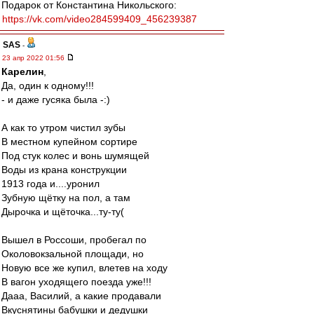
Подарок от Константина Никольского:
https://vk.com/video284599409_456239387
SAS
-
23 апр 2022 01:56
Карелин
,
Да, один к одному!!!
- и даже гусяка была -:)
А как то утром чистил зубы
В местном купейном сортире
Под стук колес и вонь шумящей
Воды из крана конструкции
1913 года и....уронил
Зубную щётку на пол, а там
Дырочка и щёточка...ту-ту(
Вышел в Россоши, пробегал по
Околовокзальной площади, но
Новую все же купил, влетев на ходу
В вагон уходящего поезда уже!!!
Дааа, Василий, а какие продавали
Вкуснятины бабушки и дедушки