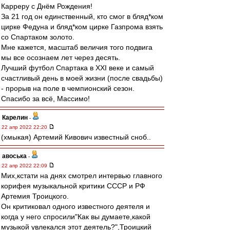
Карреру с Днём Рождения!
За 21 год он единственный, кто смог в бляд*ком
цирке Федуна и бляд*ком цирке Газпрома взять
со Спартаком золото.
Мне кажется, масштаб величия того подвига
мы все осознаем лет через десять.
Лучший футбол Спартака в XXI веке и самый
счастливый день в моей жизни (после свадьбы)
- прорыв на поле в чемпионский сезон.
Спасибо за всё, Массимо!
Карелин
-
22 апр 2022 22:20
(хмыкая) Артемий Кивович известный сноб..
авоська
-
22 апр 2022 22:09
Мих,кстати на днях смотрел интервью главного
корифея музыкальной критики СССР и РФ
Артемия Троицкого.
Он критиковал одного известного деятеля и
когда у него спросили"Как вы думаете,какой
музыкой увлекался этот деятель?",Троицкий