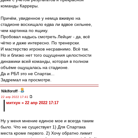
команды Карреры.
Причём, увиденное у немца вживую на
стадионе восхищало едва ли вдвое сильнее,
чем картинка по ящику.
Пробовал надысь смотреть Лейциг - да, всё
чётко и даже интересно. По тренерски.
И мастерство игроков несравнимо. Всё так.
Но и близко нет того ощущения целостности
динамики всей команды, которая в полном
объёме ощущалась на стадионе.
Да и РБЛ это не Спартак...
Задремал на просмотре.
Nikiforoff
-
22 апр 2022 17:41
митхун » 22 апр 2022 17:17
Ну у меня мнение единое мое и всегда таким
было. Что не существует 1) Для Спартака
места кроме первого. 2) Хочу обратно лимит