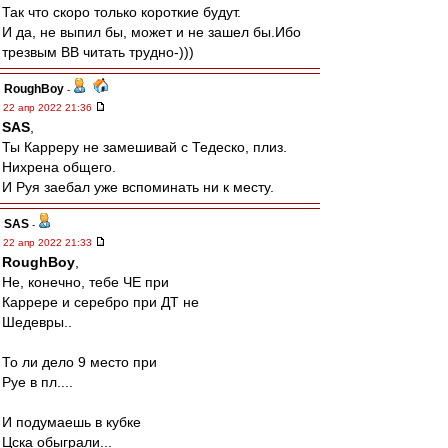
Так что скоро только короткие будут.
И да, не выпил бы, может и не зашел бы.Ибо
трезвым ВВ читать трудно-)))
RoughBoy
-
22 апр 2022 21:36
SAS
,
Ты Карреру не замешивай с Тедеско, плиз.
Нихрена общего.
И Руя заебал уже вспоминать ни к месту.
SAS
-
22 апр 2022 21:33
RoughBoy
,
Не, конечно, тебе ЧЕ при
Каррере и серебро при ДТ не
Шедевры..
То ли дело 9 место при
Руе в пл....
И подумаешь в кубке
Цска обыграли...