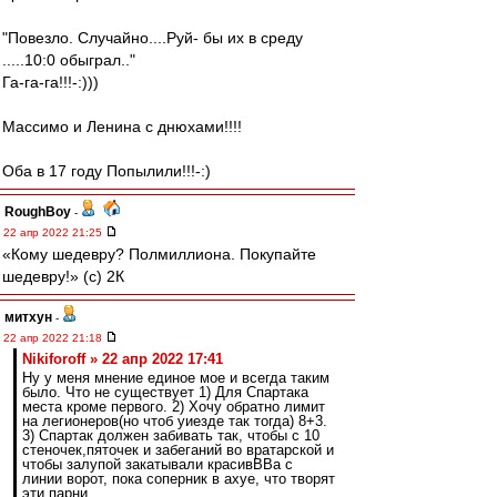
"Повезло. Случайно....Руй- бы их в среду
.....10:0 обыграл.."
Га-га-га!!!-:)))
Массимо и Ленина с днюхами!!!!
Оба в 17 году Попылили!!!-:)
RoughBoy
-
22 апр 2022 21:25
«Кому шедевру? Полмиллиона. Покупайте
шедевру!» (c) 2К
митхун
-
22 апр 2022 21:18
Nikiforoff » 22 апр 2022 17:41
Ну у меня мнение единое мое и всегда таким
было. Что не существует 1) Для Спартака
места кроме первого. 2) Хочу обратно лимит
на легионеров(но чтоб уиезде так тогда) 8+3.
3) Спартак должен забивать так, чтобы с 10
стеночек,пяточек и забеганий во вратарской и
чтобы залупой закатывали красивВВа с
линии ворот, пока соперник в ахуе, что творят
эти парни.