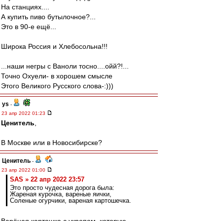
На станциях....
А купить пиво бутылочное?...
Это в 90-е ещё...
Широка Россия и Хлебосольна!!!
...наши негры с Ваноли тосно....ойй?!...
Точно Охуели- в хорошем смысле
Этого Великого Русского слова-:)))
ys
-
23 апр 2022 01:23
Ценитель
,
В Москве или в Новосибирске?
Ценитель
-
23 апр 2022 01:00
SAS » 22 апр 2022 23:57
Это просто чудесная дорога была:
Жареная курочка, вареные яички,
Соленые огурчики, вареная картошечка.