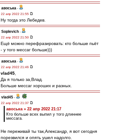
авоська
-
22 апр 2022 21:55
Ну тогда это Лебедев.
Soplevich
-
22 апр 2022 21:50
Ещё можно перефразировать: кто больше пьёт
- у того мессаг больше)))
авоська
-
22 апр 2022 21:46
vlad45
,
Да я только за,Влад.
Больше мессаг хороших и разных.
vlad45
-
22 апр 2022 21:37
авоська » 22 апр 2022 21:17
Кто больше всех выпил у того длиннее
мессага.
Не переживай ты так,Александр, я вот сегодня
порезвился и опять ушел надолго.