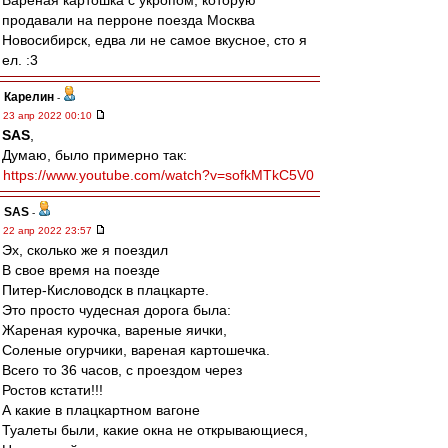
Варёная картошка с укропом, которую
продавали на перроне поезда Москва
Новосибирск, едва ли не самое вкусное, сто я
ел. :3
Карелин
-
23 апр 2022 00:10
SAS
,
Думаю, было примерно так:
https://www.youtube.com/watch?v=sofkMTkC5V0
SAS
-
22 апр 2022 23:57
Эх, сколько же я поездил
В свое время на поезде
Питер-Кисловодск в плацкарте.
Это просто чудесная дорога была:
Жареная курочка, вареные яички,
Соленые огурчики, вареная картошечка.
Всего то 36 часов, с проездом через
Ростов кстати!!!
А какие в плацкартном вагоне
Туалеты были, какие окна не открывающиеся,