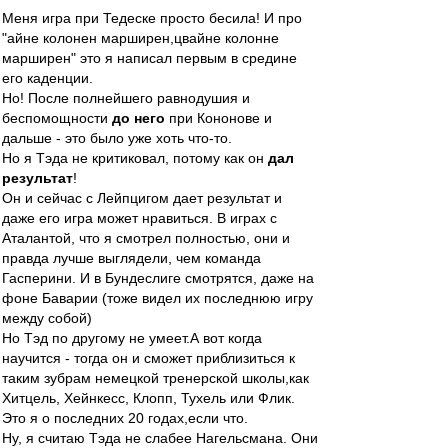
Меня игра при Тедеске просто бесила! И про
"айне колонен марширен,цвайне колонне
марширен" это я написал первым в средине
его каденции.
Но! После полнейшего равнодушия и
беспомощности
до него
при Кононове и
дальше - это было уже хоть что-то.
Но я Тэда не критиковал, потому как он
дал
результат
!
Он и сейчас с Лейпцигом дает результат и
даже его игра может нравиться. В играх с
Аталантой, что я смотрел полностью, они и
правда лучше выглядели, чем команда
Гасперини. И в Бундеслиге смотрятся, даже на
фоне Баварии (тоже видел их последнюю игру
между собой)
Но Тэд по другому не умеет.А вот когда
научится - тогда он и сможет приблизиться к
таким зубрам немецкой тренерской школы,как
Хитцель, Хейнкесс, Клопп, Тухель или Флик.
Это я о последних 20 годах,если что.
Ну, я считаю Тэда не слабее Нагельсмана. Они