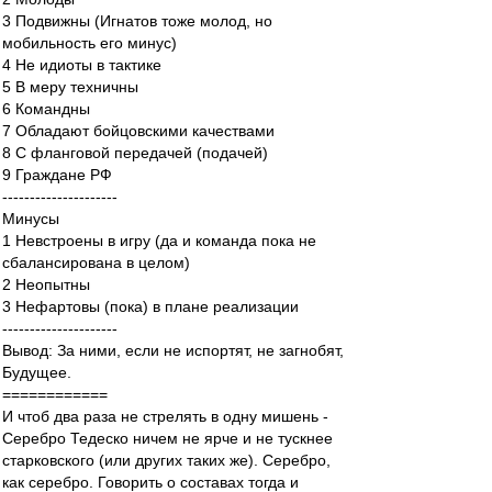
3 Подвижны (Игнатов тоже молод, но
мобильность его минус)
4 Не идиоты в тактике
5 В меру техничны
6 Командны
7 Обладают бойцовскими качествами
8 С фланговой передачей (подачей)
9 Граждане РФ
---------------------
Минусы
1 Невстроены в игру (да и команда пока не
сбалансирована в целом)
2 Неопытны
3 Нефартовы (пока) в плане реализации
---------------------
Вывод: За ними, если не испортят, не загнобят,
Будущее.
============
И чтоб два раза не стрелять в одну мишень -
Серебро Тедеско ничем не ярче и не тускнее
старковского (или других таких же). Серебро,
как серебро. Говорить о составах тогда и