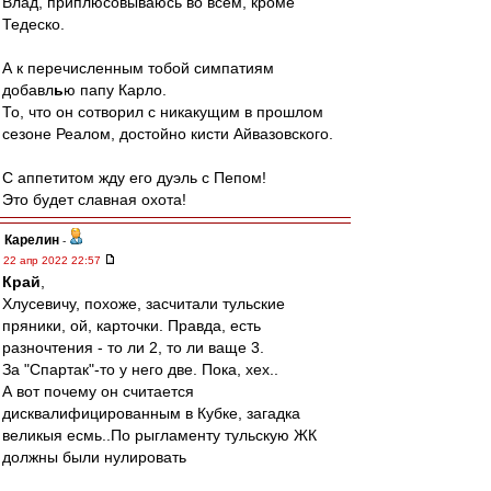
Влад, приплюсовываюсь во всём, кроме
Тедеско.
А к перечисленным тобой симпатиям
добавл
ь
ю папу Карло.
То, что он сотворил с никакущим в прошлом
сезоне Реалом, достойно кисти Айвазовского.
С аппетитом жду его дуэль с Пепом!
Это будет славная охота!
Карелин
-
22 апр 2022 22:57
Край
,
Хлусевичу, похоже, засчитали тульские
пряники, ой, карточки. Правда, есть
разночтения - то ли 2, то ли ваще 3.
За "Спартак"-то у него две. Пока, хех..
А вот почему он считается
дисквалифицированным в Кубке, загадка
великыя есмь..По рыгламенту тульскую ЖК
должны были нулировать