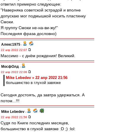
ответил примерно следующее:
"Наверняка советской эстрадой и вполне
допускаю мог подмышкой носить пластинку
Смоки.
Я группу Смоки не-на-ви-жу!"
Последняя фраза дословно)
Алекс1975
-
22 апр 2022 22:07
Массимо - с днём рождения! Великий.
МосфОлд
-
22 апр 2022 22:06
Mike Lebedev » 22 апр 2022 21:56
большинство в глухой завязке
Сегодня достоять, да завтра удержаться. А
потом...!!!
Mike Lebedev
-
22 апр 2022 21:56
Судя по Книге последних месяцев,
большинство в глухой завязке :D ;) :lol: