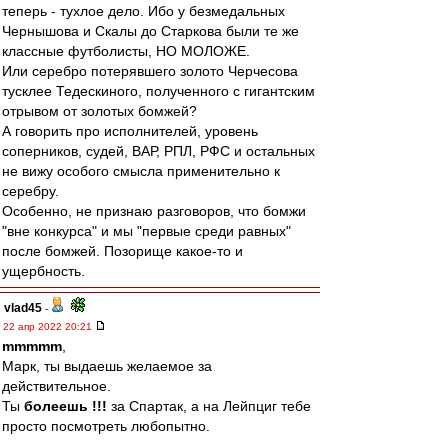
теперь - тухлое дело. Ибо у безмедальных
Чернышова и Скалы до Старкова были те же
классные футболисты, НО МОЛОЖЕ.
Или серебро потерявшего золото Черчесова
тусклее Тедескиного, полученного с гигантским
отрывом от золотых бомжей?
А говорить про исполнителей, уровень
соперников, судей, ВАР, РПЛ, РФС и остальных
не вижу особого смысла применительно к
серебру.
Особенно, не признаю разговоров, что бомжи
"вне конкурса" и мы "первые среди равных"
после бомжей. Позорище какое-то и
ущербность.
vlad45
-
22 апр 2022 20:21
mmmmm
,
Марк, ты выдаешь желаемое за
действительное.
Ты
болеешь !!!
за Спартак, а на Лейпциг тебе
просто посмотреть любопытно.