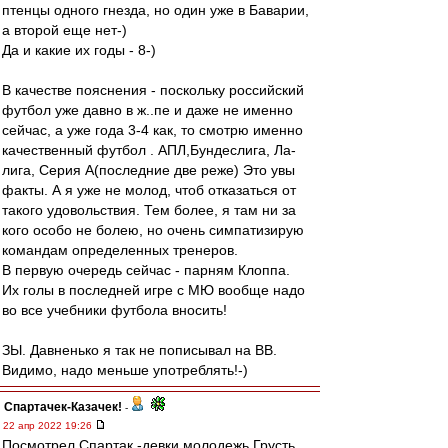
птенцы одного гнезда, но один уже в Баварии,
а второй еще нет-)
Да и какие их годы - 8-)
В качестве пояснения - поскольку российский
футбол уже давно в ж..пе и даже не именно
сейчас, а уже года 3-4 как, то смотрю именно
качественный футбол . АПЛ,Бундеслига, Ла-
лига, Серия А(последние две реже) Это увы
факты. А я уже не молод, чтоб отказаться от
такого удовольствия. Тем более, я там ни за
кого особо не болею, но очень симпатизирую
командам определенных тренеров.
В первую очередь сейчас - парням Клоппа.
Их голы в последней игре с МЮ вообще надо
во все учебники футбола вносить!
ЗЫ. Давненько я так не пописывал на ВВ.
Видимо, надо меньше употреблять!-)
Спартачек-Казачек!
-
22 апр 2022 19:26
Посмотрел Спартак -девки.молодежь.Грусть