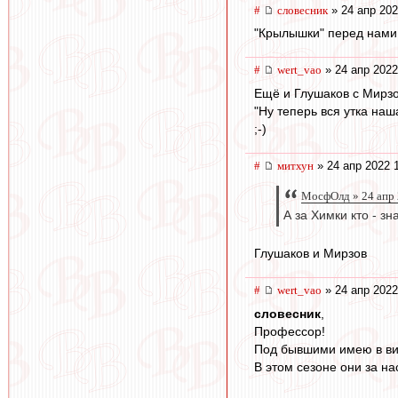
#
словесник
» 24 апр 202
"Крылышки" перед нами 
#
wert_vao
» 24 апр 2022
Ещё и Глушаков с Мирзо
"Ну теперь вся утка наш
;-)
#
митхун
» 24 апр 2022 
МосфОлд » 24 апр 
А за Химки кто - зн
Глушаков и Мирзов
#
wert_vao
» 24 апр 2022
словесник
,
Профессор!
Под бывшими имею в вид
В этом сезоне они за на