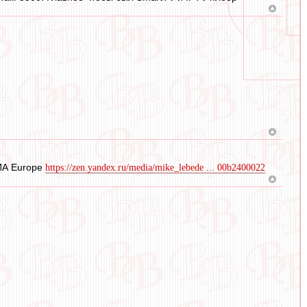
ИА Europe
https://zen.yandex.ru/media/mike_lebede ... 00b2400022