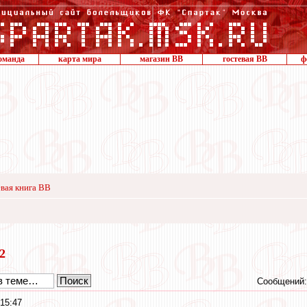
оманда
карта мира
магазин ВВ
гостевая ВВ
ф
вая книга ВВ
22
Сообщений:
15:47