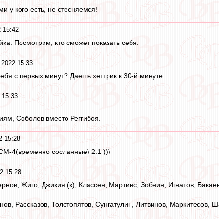
и у кого есть, не стесняемся!
 15:42
йка. Посмотрим, кто сможет показать себя.
 2022 15:33
ебя с первых минут? Даешь хеттрик к 30-й минуте.
 15:33
ям, Соболев вместо Реггибоя.
2 15:28
СМ-4(временно сосланные) 2:1 )))
2 15:28
нов, Жиго, Джикия (к), Классен, Мартинс, Зобнин, Игнатов, Бакае
нов, Рассказов, Толстопятов, Сунгатулин, Литвинов, Маркитесов, Ш