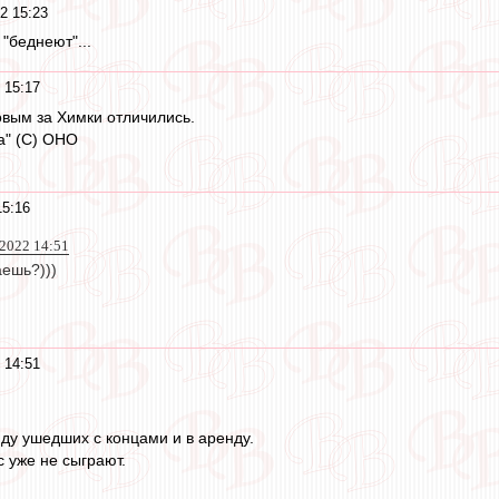
2 15:23
"беднеют"...
 15:17
вым за Химки отличились.
а" (С) ОНО
15:16
2022 14:51
аешь?)))
 14:51
у ушедших с концами и в аренду.
с уже не сыграют.