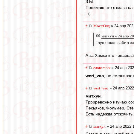
З.Ы.
Понимаю что отмаза сл
:-(
#
МосфОлд
» 24 апр 202
митхун » 24 апр 2
Глушенков забил з
А за Химки кто - знаешь?
#
словесник
» 24 апр 202
wert_vao
, не смешиваем
#
wert_vao
» 24 апр 2022
митхун
,
Трррревожно изучаю сос
Песьяков, Фольмер, Стё
Есть надежда отскочить.
#
митхун
» 24 апр 2022 