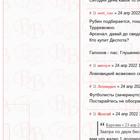
Сегодня день какой то 
#
wert_vao
» 24 апр 2022
Рубин подбирается, пок
Тррревожно.
Арсенал, давай до свид
Кто купит Деспота?
Гапонов - пас. Глушенков
#
митхун
» 24 апр 2022 
Ломовицкий возможно сп
#
Леонидыч
» 24 апр 20
Футболисты (зачеркнут
Постарайтесь не обосра
#
Жентяй
» 24 апр 2022 
Карелин » 23 апр 
Завтра по двум бес
вам что жалко 1 доллара