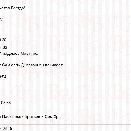
чется Всегда!
:31
9:20
3:03
И надеюсь Мартинс.
 Самюэль Д' Артаньян покидает.
8:54
!
 08:53
Пасхи всех Братьев и Сестёр!
2 08:15