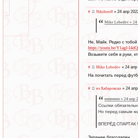
#
Nikiforoff
» 24 апр 202
Mike Lebedev » 24
Не, Майк. Редко с тобой
https://youtu.be/Y1agJ-I4dQ
Возьмите себя в руки, кт
#
Mike Lebedev
» 24 апр
На почитать перед фут
#
из Хабаровска
» 24 апр
mmmmm » 24 апр 2
Ссылки обязательно
Но перед самым м
ВПЕРЁД СПАРТАК !
Заранее благодарен.