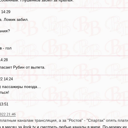
особенный. Глушенков забил за Крылья.
 14:29
а. Ломик забил.
ания?
 - гол
14:28
асает Рубин от вылета.
22 14:24
о) пассажиры поезда…
ться!
13:51
2022 21:46
платным каналам трансляция, а за "Ростов" - "Спартак" опять плат
 в месяц за ilook.tv и смотреть любые каналы в мире. По-моему и