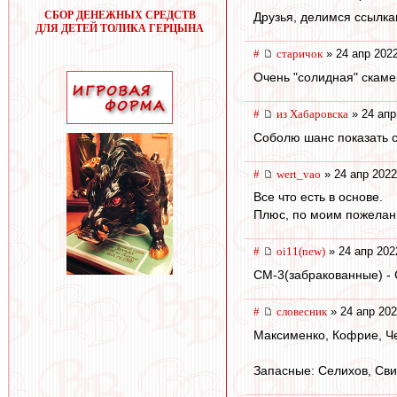
СБОР ДЕНЕЖНЫХ СРЕДСТВ
Друзья, делимся ссылкам
ДЛЯ ДЕТЕЙ ТОЛИКА ГЕРЦЫНА
#
старичок
» 24 апр 2022
Очень "солидная" скаме
#
из Хабаровска
» 24 апр
Соболю шанс показать с
#
wert_vao
» 24 апр 2022
Все что есть в основе.
Плюс, по моим пожелани
#
oi11(new)
» 24 апр 202
СМ-3(забракованные) - 
#
словесник
» 24 апр 202
Максименко, Кофрие, Чер
Запасные: Селихов, Сви