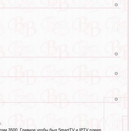
и.
х там 3500. Главное чтобы был SmartTV и IPTV плеер