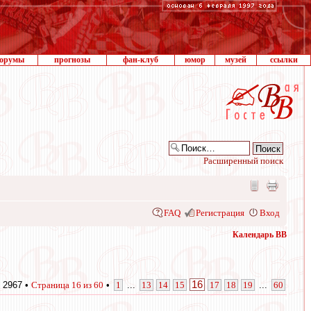
орумы
прогнозы
фан-клуб
юмор
музей
ссылки
Расширенный поиск
FAQ
Регистрация
Вход
Календарь ВВ
16
 2967 •
Страница
16
из
60
•
1
...
13
14
15
17
18
19
...
60