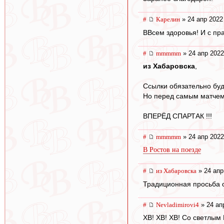
#
Карелин
» 24 апр 2022
ВВсем здоровья! И с пр
#
mmmmm
» 24 апр 2022
из Хабаровска
,
Ссылки обязательно буд
Но перед самым матчем
ВПЕРЁД СПАРТАК !!!
#
mmmmm
» 24 апр 2022
В Ростов на поезде
#
из Хабаровска
» 24 апр
Традиционная просьба о
#
Nevladimirovi4
» 24 ап
ХВ! ХВ! ХВ! Со светлым 