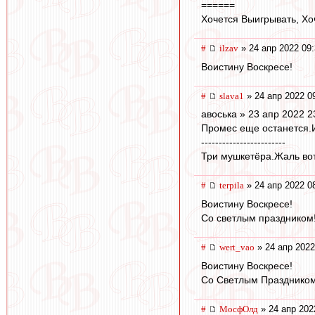
======
Хочется Выигрывать, Хо
#
ilzav
» 24 апр 2022 09
Воистину Воскресе!
#
slava1
» 24 апр 2022 0
авоська » 23 апр 2022 2
Промес еще останется.
------------------------
Три мушкетёра.Жаль вот
#
terpila
» 24 апр 2022 0
Воистину Воскресе!
Со светлым праздником
#
wert_vao
» 24 апр 2022
Воистину Воскресе!
Со Светлым Праздником 
#
МосфОлд
» 24 апр 202