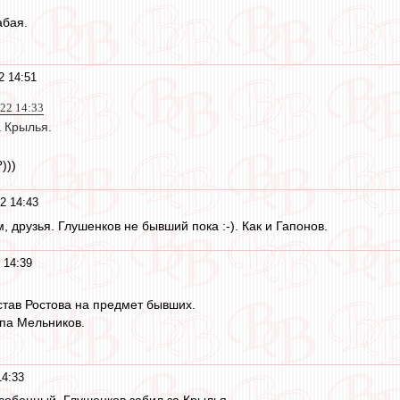
абая.
2 14:51
022 14:33
а Крылья.
)))
2 14:43
, друзья. Глушенков не бывший пока :-). Как и Гапонов.
 14:39
тав Ростова на предмет бывших.
па Мельников.
14:33