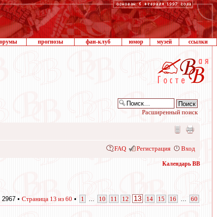
орумы
прогнозы
фан-клуб
юмор
музей
ссылки
Расширенный поиск
FAQ
Регистрация
Вход
Календарь ВВ
13
 2967 •
Страница
13
из
60
•
1
...
10
11
12
14
15
16
...
60