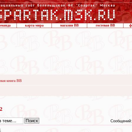
оманда
карта мира
магазин ВВ
гостевая ВВ
ф
вая книга ВВ
22
Сообщений:
1