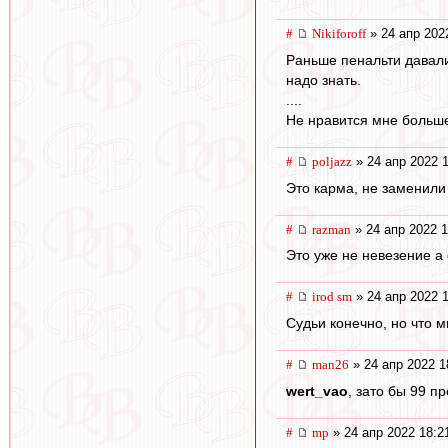
#
Nikiforoff
» 24 апр 202
Раньше пенальти давали,
надо знать.
....
Не нравится мне больше
#
poljazz
» 24 апр 2022 
Это карма, не заменили
#
razman
» 24 апр 2022 1
Это уже не невезение а 
#
irod sm
» 24 апр 2022 
Судьи конечно, но что м
#
man26
» 24 апр 2022 1
wert_vao
, зато бы 99 п
#
mp
» 24 апр 2022 18:2