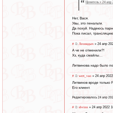
Ценитель » 24 апр 
Нет, Вася.
Увы, это пенальти.
Да похуй. Надеюсь парн
Пока писал, трансляцию
#
Леонидыч
» 24 апр 20
А че не отменили?!
Хз, куда смайлы…
Литвинова надо было 
#
wert_vao
» 24 апр 2022
Литвинов вроде только Р
Его клиент.
Редактировалось 24 апр 202
#
sbvinn
» 24 апр 2022 1