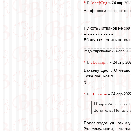
#
МосфОлд
» 24 апр 202
Апофеозом всего этого п
-- - - - - - -
Ну хоть Литвинов не зря 
-- - - - - - - - - - -
Ебануться, опять пеналь
Редактировалось 24 апр 202
#
Леонидыч
» 24 апр 20
Бакаеву щас КТО мешал
Тоже Мешков?!
:(
#
Ценитель
» 24 апр 202
mp » 24 апр 2022 1
Ценитель, Пенальт
Полоз подогнул ноги и у
Это симуляция, пеналь