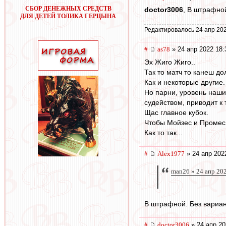
СБОР ДЕНЕЖНЫХ СРЕДСТВ
doctor3006
, В штрафно
ДЛЯ ДЕТЕЙ ТОЛИКА ГЕРЦЫНА
Редактировалось 24 апр 202
#
as78
» 24 апр 2022 18:
Эх Жиго Жиго..
Так то матч то канеш до
Как и некоторые другие.
Но парни, уровень наши
судейством, приводит к
Щас главное кубок.
Чтобы Мойзес и Промес
Как то так...
#
Alex1977
» 24 апр 202
man26 » 24 апр 20
В штрафной. Без вариа
#
doctor3006
» 24 апр 20