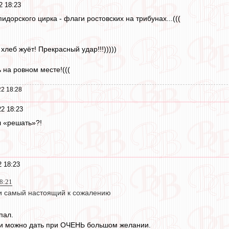
2 18:23
идорского цирка - флаги ростовских на трибунах...(((
хлеб жуёт! Прекрасный удар!!!)))))
 на ровном месте!(((
2 18:28
22 18:23
 «решать»?!
2 18:23
8:21
и самый настоящий к сожалению
пал.
ти можно дать при ОЧЕНЬ большом желании.