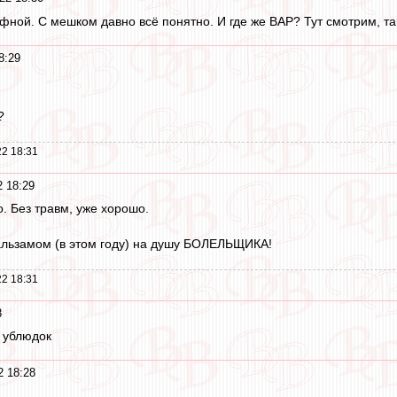
афной. С мешком давно всё понятно. И где же ВАР? Тут смотрим, т
8:29
?
2 18:31
2 18:29
о. Без травм, уже хорошо.
 бальзамом (в этом году) на душу БОЛЕЛЬЩИКА!
2 18:31
8
 ублюдок
2 18:28