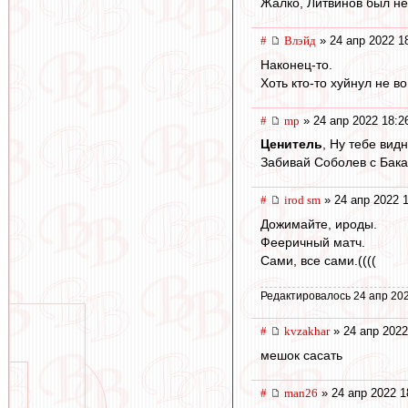
Жалко, Литвинов был не 
#
Влэйд
» 24 апр 2022 1
Наконец-то.
Хоть кто-то хуйнул не в
#
mp
» 24 апр 2022 18:2
Ценитель
, Ну тебе вид
Забивай Соболев с Бака
#
irod sm
» 24 апр 2022 
Дожимайте, ироды.
Фееричный матч.
Сами, все сами.((((
Редактировалось 24 апр 202
#
kvzakhar
» 24 апр 2022
мешок сасать
#
man26
» 24 апр 2022 1