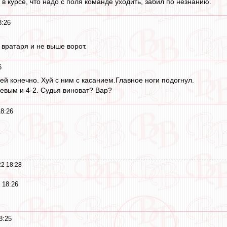
в курсе, что надо с поля команде уходить, забил по незнанию.
8:26
о вратаря и не выше ворот.
6
ней конечно. Хуй с ним с касанием.Главное ноги подогнул.
евым и 4-2. Судья виноват? Вар?
18:26
2 18:28
 18:26
8:25