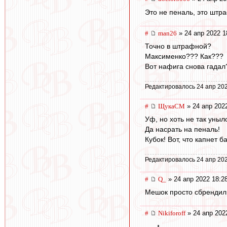
Это не пеналь, это штр
#
man26
» 24 апр 2022 1
Точно в штрафной?
Максименко??? Как???
Вот нафига снова гадал
Редактировалось 24 апр 202
#
ЩукаСМ
» 24 апр 202
Уф, но хоть не так уныл
Да насрать на пеналь!
Кубок! Вот, что капнет
Редактировалось 24 апр 202
#
Q_
» 24 апр 2022 18:2
Мешок просто сбрендил
#
Nikiforoff
» 24 апр 202