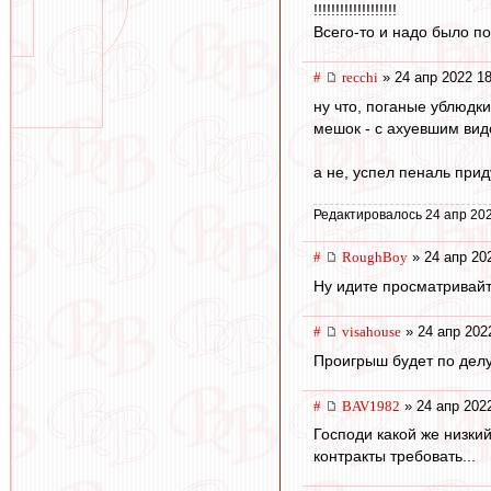
!!!!!!!!!!!!!!!!!!!
Всего-то и надо было по
#
recchi
» 24 апр 2022 18
ну что, поганые ублюдки
мешок - с ахуевшим вид
а не, успел пеналь при
Редактировалось 24 апр 202
#
RoughBoy
» 24 апр 20
Ну идите просматривайте
#
visahouse
» 24 апр 202
Проигрыш будет по делу,
#
BAV1982
» 24 апр 202
Господи какой же низкий
контракты требовать...