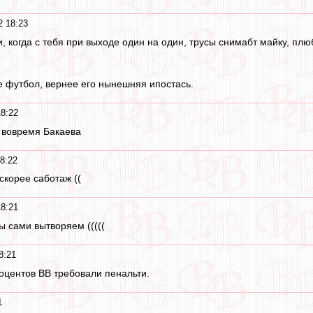
2 18:23
 когда с тебя при выходе один на один, трусы снимабт майку, плюб
 футбол, вернее его нынешняя ипостась.
18:22
 вовремя Бакаева
8:22
скорее саботаж ((
18:21
ы сами вытворяем (((((
8:21
роцентов ВВ требовали пенальти.
1