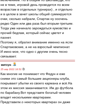
иключением. Но в общем по школам(где, кто
не в теме, игровой день проводится по всем
возрастам в отдельных турнирах) , и отдельно
и в целом в зачет школы общий суммируются
очки, сколько набрали, Спартак ну ооочень
редко Один или два раза был вторым-третьим.
Тогда уже начинало зарождаться кумовство и
прочий бедлам, который сейчас цветет и
пахнет.
Поэтому я, обратил внимание именно на ясли
Спартаковские, а не на взрослый чемпионат.
И имхо мое, что одно с другим очень тесно
связывает.
митхун
-
25 апр 2022 16:52
Как многие не понимают что Федун и еже
сними это самый большие акционеры клуба,
покрывают убытки из своего кармана и всё.На
этом их миссия заканчивается. Им до футбола
по барабану.Вот представте богатый человек
владет несколькими квартирами.
Представили.о некоторых квартирах он даже