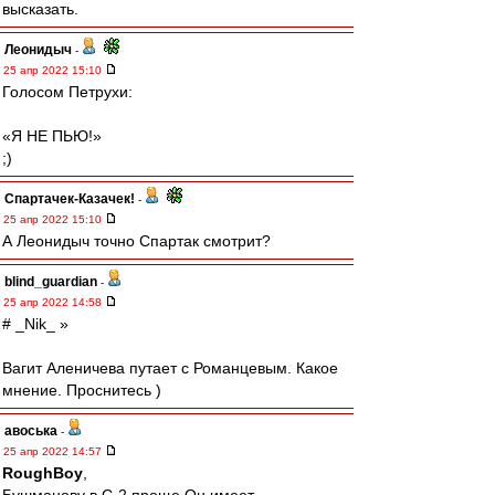
высказать.
Леонидыч
-
25 апр 2022 15:10
Голосом Петрухи:
«Я НЕ ПЬЮ!»
;)
Спартачек-Казачек!
-
25 апр 2022 15:10
А Леонидыч точно Спартак смотрит?
blind_guardian
-
25 апр 2022 14:58
# _Nik_ »
Вагит Аленичева путает с Романцевым. Какое
мнение. Проснитесь )
авоська
-
25 апр 2022 14:57
RoughBoy
,