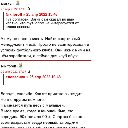
митхун
-
25 апр 2022 17:10
Nikiforoff » 25 апр 2022 15:46
Тут согласен. Вагит сам сказал во вью
честно, что футболом не интересуется от
слова совсем....
А ему не надо вникать. Найти спортивный
менеджмент и всё. Просто не заинтересован в
успехах футбольного клуба. Они иже с ними на
нём заработали, а сейчас для клуб обуза.
Nikiforoff
-
25 апр 2022 17:07
словесник » 25 апр 2022 16:48
Володя, спасибо. Как же приятно выглядит.
Но я о другом немного.
Начинается путь весь с малышей.
В мое время, когда я юношей был, это
середина 90х-начало 00-х, Спартак был по
всем возрастам везде первый, за редким