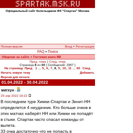
Официальный сайт болельщиков ФК "Спартак" Москва
Полная версия
Вход
•
Регистрация
FAQ
•
Поиск
Общение на сайте
Гостевая книга ВВ
»
Пред. тема
|
След. тема
Страница
8
из
60
[ Сообщений: 2967 ]
На страницу
Пред.
1
...
5
,
6
,
7
,
8
,
9
,
10
,
11
...
60
След.
Начать новую тему
Добавить
Версия для печати
01.04.2022 - 30.04.2022
митхун
-
25 апр 2022 19:22
В последнем туре Химки-Спартак и Зенит-НН
определится 4 неудачник. Кто больше очков в
этих матчах наберёт НН или Химки не попадёт
в стыки. Спартак часто спасал команды от
вылета.
33 очка достаточно что не попасть в