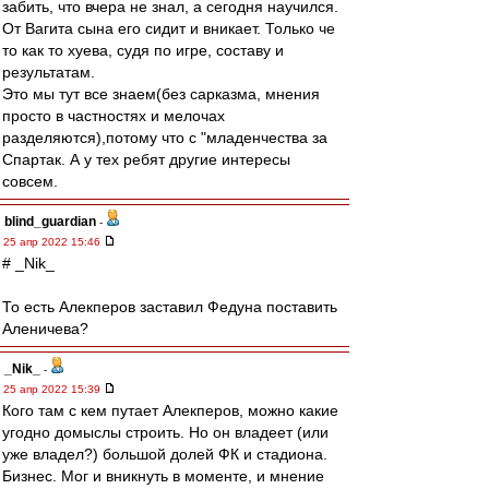
забить, что вчера не знал, а сегодня научился.
От Вагита сына его сидит и вникает. Только че
то как то хуева, судя по игре, составу и
результатам.
Это мы тут все знаем(без сарказма, мнения
просто в частностях и мелочах
разделяются),потому что с "младенчества за
Спартак. А у тех ребят другие интересы
совсем.
blind_guardian
-
25 апр 2022 15:46
# _Nik_
То есть Алекперов заставил Федуна поставить
Аленичева?
_Nik_
-
25 апр 2022 15:39
Кого там с кем путает Алекперов, можно какие
угодно домыслы строить. Но он владеет (или
уже владел?) большой долей ФК и стадиона.
Бизнес. Мог и вникнуть в моменте, и мнение