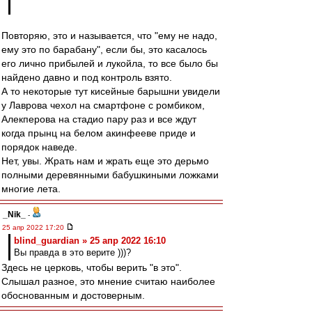
Повторяю, это и называется, что "ему не надо,
ему это по барабану", если бы, это касалось
его лично прибылей и лукойла, то все было бы
найдено давно и под контроль взято.
А то некоторые тут кисейные барышни увидели
у Лаврова чехол на смартфоне с ромбиком,
Алекперова на стадио пару раз и все ждут
когда прынц на белом акинфееве приде и
порядок наведе.
Нет, увы. Жрать нам и жрать еще это дерьмо
полными деревянными бабушкиными ложками
многие лета.
_Nik_
-
25 апр 2022 17:20
blind_guardian » 25 апр 2022 16:10
Вы правда в это верите )))?
Здесь не церковь, чтобы верить "в это".
Слышал разное, это мнение считаю наиболее
обоснованным и достоверным.