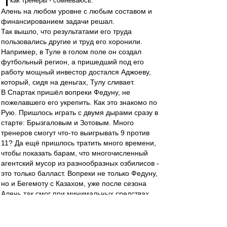
как тренеры - сомневаюсь.
Алень на любом уровне с любым составом и
финансированием задачи решал.
Так вышло, что результатами его труда
пользовались другие и труд его хоронили.
Например, в Туле в голом поле он создал
футбольный регион, а пришедший под его
работу мощный инвестор достался Аджоеву,
который, сидя на деньгах, Тулу сливает.
В Спартак пришёл вопреки Федуну, не
пожелавшего его укрепить. Как это знакомо по
Рую. Пришлось играть с двумя дырами сразу в
старте: Брызгаловым и Зотовым. Много
тренеров смогут что-то выигрывать 9 против
11? Да ещё пришлось тратить много времени,
чтобы показать барам, что многочисленный
агентский мусор из разнообразных озбилисов -
это только балласт. Вопреки не только Федуну,
но и Бегемоту с Казахом, уже после сезона
Алень так смог при минимальных средствах
точечно укрепить Спартак, что команда стала
готова к чемпионству.
Плохо, когда люди не видят и не понимают