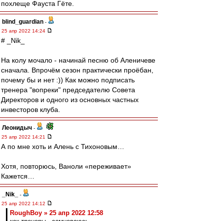
похлеще Фауста Гёте.
blind_guardian
-
25 апр 2022 14:24
# _Nik_
На колу мочало - начинай песню об Аленичеве
сначала. Впрочём сезон практически проёбан,
почему бы и нет :)) Как можно подписать
тренера "вопреки" председателю Совета
Директоров и одного из основных частных
инвесторов клуба.
Леонидыч
-
25 апр 2022 14:21
А по мне хоть и Алень с Тихоновым…
Хотя, повторюсь, Ваноли «переживает»
Кажется…
_Nik_
-
25 апр 2022 14:12
RoughBoy » 25 апр 2022 12:58