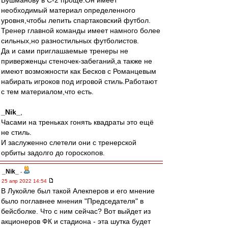
Бушманову в С-2 проще.Он имеет
необходимый материал определенного
уровня,чтобы лепить спартаковский футбол.
Тренер главной команды имеет намного более
сильных,но разностильных футболистов.
Да и сами приглашаемые тренеры не
приверженцы стеночек-забеганий,а также не
имеют возможности как Бесков с Романцевым
набирать игроков под игровой стиль.Работают
с тем материалом,что есть.
_Nik_
,
Часами на треньках гонять квадраты это ещё
не стиль.
И заслуженно слетели они с тренерской
орбиты задолго до гороскопов.
_Nik_
-
25 апр 2022 14:54
В Лукойле был такой Алекперов и его мнение
было поглавнее мнения "Председателя" в
бейсболке. Что с ним сейчас? Вот выйдет из
акционеров ФК и стадиона - эта шутка будет