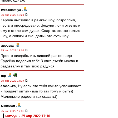
Нюанс однако)
tver-udomlya
-
25 апр 2022 18:21
Карпин выступил в рамках шоу, потроллил,
пусть и опосредовано, федунят, они ответили
ему в стиле сам дурак. Спартак-это же только
шоу, а склоки и скандалы- это суть шоу.
авоська
-
25 апр 2022 18:07
Просто пиздаболить лишний раз не надо.
Судейка подарил тебе 3 очка,съеби молча в
раздевалку и там тихо радуйся.
mp
-
25 апр 2022 17:37
авоська
, Ну если это тебя как-то успокаивает
и придает оптимизма то так тому и быть))
Маленькие радости так сказать))
Nikiforoff
-
25 апр 2022 17:32
митхун » 25 апр 2022 17:10