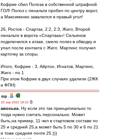
Кофрие сбил Полоза в собственной штрафной.
ГОЛ! Полоз с пенальти пробил по центру ворот,
а Максименко завалился в правый угол!
26, Ростов - Спартак, 2:2, 2:3, Жиго, Второй
пенальти в ворота «Спартака»! Сельянов
подключился к атаке, смело полез в обводку и
упал после контакта с Жиго. Мартинс получил
карточку за споры.
Итого, Кофрие - 3, Айртон, Игнатов, Мартинс,
Жиго - по 1
При этом Кофрие в двух случаях удалили (2ЖК
и ФПН)
mp
-
25 апр 2022 18:22
авоська
, Ну если это так принципиально то
тогда нужно считать персонально. Может
быть,на пример, 11 чел в стартовом составе по
25 и средней 25,а может быть 5 по 30 и 6 по 21
и тоже средняя почти 25.)))