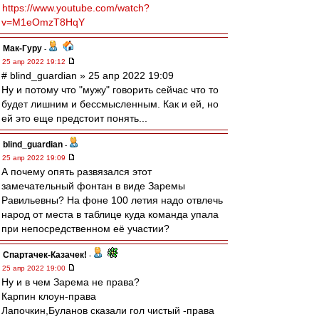
https://www.youtube.com/watch?
v=M1eOmzT8HqY
Мак-Гуру
-
25 апр 2022 19:12
# blind_guardian » 25 апр 2022 19:09
Ну и потому что "мужу" говорить сейчас что то
будет лишним и бессмысленным. Как и ей, но
ей это еще предстоит понять...
blind_guardian
-
25 апр 2022 19:09
А почему опять развязался этот
замечательный фонтан в виде Заремы
Равильевны? На фоне 100 летия надо отвлечь
народ от места в таблице куда команда упала
при непосредственном её участии?
Спартачек-Казачек!
-
25 апр 2022 19:00
Ну и в чем Зарема не права?
Карпин клоун-права
Лапочкин,Буланов сказали гол чистый -права