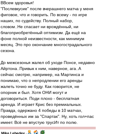
ВВсем здоровья!
"Послевкусие" после вчерашнего матча у меня
фиговое, что и говорить. По всему - по игре
наших, по судейству. Полный набор,
словом..Не спасает ни врождённый, ни
благоприобретённый оптимизм. Да ещё на
фоне полной неизвестности, как минимум
месяц. Это про окончание многострадального
сезона.
До межсезонья жалел об уходе Понсе, недавно
Айртона..Привык к ним, наверное, ага..А
сейчас смотрю, например, на Мартинса и
понимаю, что о непродлении его аренды
жалеть точно не буду. Как говорится, не
опорник и был. Хотя ОНИ могут и
договориться. Поди плохо - бесплатная
аренда. И играет Крис без премиальных.
Правда, одержано 4 победы в 10 матчах,
проведённых им за "Спартак". Ну, хоть гол+пас
имеет. Всё не впустую трусИт по полю.
Mike Lebedev
-