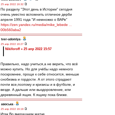
25 апр 2022 16:32
По разделу "Этот день в Истории" сегодня
очень уместно вспомнить отличное дерби
апреля 1991 года "И немножко о ВАРе"
https://zen.yandex.ru/media/mike_lebede ...
00b560aba2
tver-udomlya
-
25 апр 2022 16:27
Nikiforoff » 25 апр 2022 15:57
Правильно, надо учиться,а не верить, что всё
можно купить. Но для учёбы надо немного
поскромнее, проще к себе относится, меньше
снобизма и гордости. А от этого страдают
почти все,поэтому и кризисы и в футболе, и
везде. А дальше или выздоровление, или
деревянный ящик. К ящику пока ближе.
авоська
-
25 апр 2022 16:19
Итак.Во вчерашнем матче.