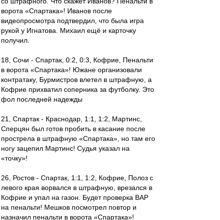
со штрафного. Что скажет Иванов? Пенальти в
ворота «Спартака»! Иванов после
видеопросмотра подтвердил, что была игра
рукой у Игнатова. Михаил ещё и карточку
получил.
18, Сочи - Спартак, 0:2, 0:3, Кофрие, Пенальти
в ворота «Спартака»! Южане организовали
контратаку, Бурмистров влетел в штрафную, а
Кофрие прихватил соперника за футболку. Это
фол последней надежды
21, Спартак - Краснодар, 1:1, 1:2, Мартинс,
Сперцян был готов пробить в касание после
прострела в штрафную «Спартака», но там его
ногу зацепил Мартинс! Судья указал на
«точку»!
26, Ростов - Спартак, 1:1, 1:2, Кофрие, Полоз с
левого края ворвался в штрафную, врезался в
Кофрие и упал на газон. Будет проверка ВАР
на пенальти! Мешков посмотрел повтор и
назначил пенальти в ворота «Спартака»!