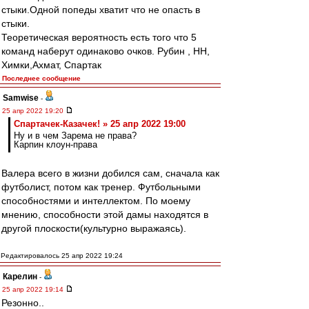
стыки.Одной попеды хватит что не опасть в
стыки.
Теоретическая вероятность есть того что 5
команд наберут одинаково очков. Рубин , НН,
Химки,Ахмат, Спартак
Последнее сообщение
Samwise
-
25 апр 2022 19:20
Спартачек-Казачек! » 25 апр 2022 19:00
Ну и в чем Зарема не права?
Карпин клоун-права
Валера всего в жизни добился сам, сначала как
футболист, потом как тренер. Футбольными
способностями и интеллектом. По моему
мнению, способности этой дамы находятся в
другой плоскости(культурно выражаясь).
Редактировалось 25 апр 2022 19:24
Карелин
-
25 апр 2022 19:14
Резонно..