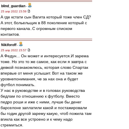
blind_guardian
-
25 апр 2022 15:59
А где кстати сын Вагита который тоже член СД?
А этот, больельщик в 88 поколение который с
первого канала..С огромным списком
контактов.
Nikiforoff
-
25 апр 2022 15:57
А Федун... Он может и интересуется.И зарема
тоже. Но это то же самое, как если я завтра с
девкой познакомлюсь, которая слово Спартак
впервые от меня услышит. Вот на таком же
уровнепонимания, че за нах она и будет
футбол понимать.
У нас в руководстве и в головах руководства
бедлам по отношению к футболу. Вместо
педро роши и иже с ними, лучше бы денег
барселоне заплатили какой и постажировали
бы годик другой зарему какую, чтоб пожила там
вгикла как все устроено и к чему надо
стремиться.