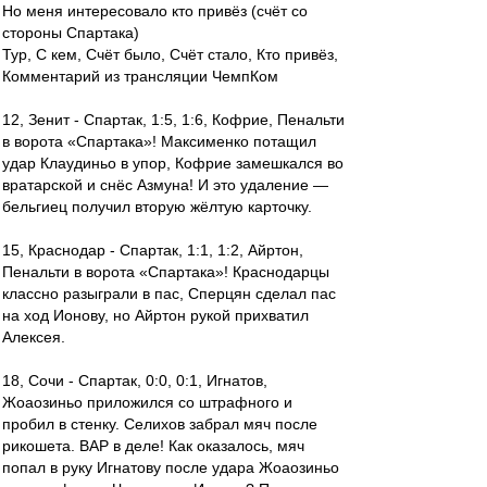
Но меня интересовало кто привёз (счёт со
стороны Спартака)
Тур, С кем, Счёт было, Счёт стало, Кто привёз,
Комментарий из трансляции ЧемпКом
12, Зенит - Спартак, 1:5, 1:6, Кофрие, Пенальти
в ворота «Спартака»! Максименко потащил
удар Клаудиньо в упор, Кофрие замешкался во
вратарской и снёс Азмуна! И это удаление —
бельгиец получил вторую жёлтую карточку.
15, Краснодар - Спартак, 1:1, 1:2, Айртон,
Пенальти в ворота «Спартака»! Краснодарцы
классно разыграли в пас, Сперцян сделал пас
на ход Ионову, но Айртон рукой прихватил
Алексея.
18, Сочи - Спартак, 0:0, 0:1, Игнатов,
Жоаозиньо приложился со штрафного и
пробил в стенку. Селихов забрал мяч после
рикошета. ВАР в деле! Как оказалось, мяч
попал в руку Игнатову после удара Жоаозиньо