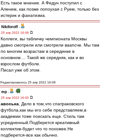
Есть такое мнение. А Федун поступил с
Аленем, как позже лопоухая с Руем, только без
истерик и фанатизма.
Nikiforoff
-
25 апр 2022 16:08
Коллеги, вы табличку чемпионата Москвы
давно смотрели или смотрели ваапсче. Мы там
по многим возрастам в серединке в
основном.... Такой же середняк, как и во
взрослом футболе.
Писал уже об этом.
Редактировалось 25 апр 2022 16:09
mp
-
25 апр 2022 16:00
авоська
, Дело в том,что спатраковского
футбола,как мы его себе представляем,в
академии тоже поискать еще. Стиль там
усредненный.Подберется креативный
коллектив-будет что то похожее.Не
подберется-все как обычно.