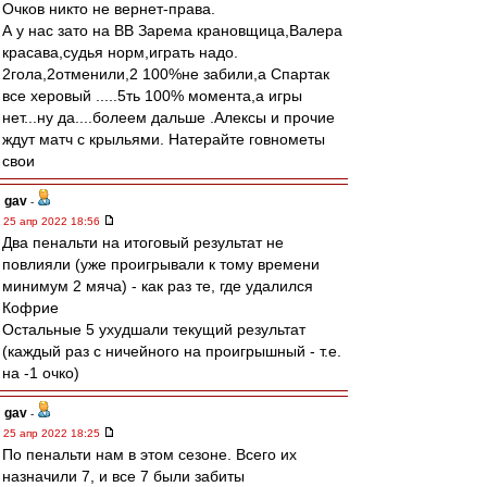
Очков никто не вернет-права.
А у нас зато на ВВ Зарема крановщица,Валера
красава,судья норм,играть надо.
2гола,2отменили,2 100%не забили,а Спартак
все херовый .....5ть 100% момента,а игры
нет...ну да....болеем дальше .Алексы и прочие
ждут матч с крыльями. Натерайте говнометы
свои
gav
-
25 апр 2022 18:56
Два пенальти на итоговый результат не
повлияли (уже проигрывали к тому времени
минимум 2 мяча) - как раз те, где удалился
Кофрие
Остальные 5 ухудшали текущий результат
(каждый раз с ничейного на проигрышный - т.е.
на -1 очко)
gav
-
25 апр 2022 18:25
По пенальти нам в этом сезоне. Всего их
назначили 7, и все 7 были забиты