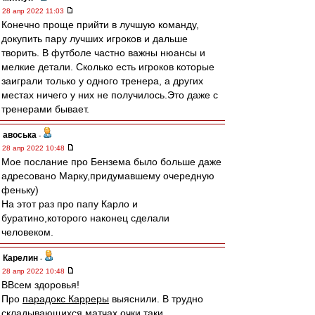
28 апр 2022 11:03
Конечно проще прийти в лучшую команду,
докупить пару лучших игроков и дальше
творить. В футболе частно важны нюансы и
мелкие детали. Сколько есть игроков которые
заиграли только у одного тренера, а других
местах ничего у них не получилось.Это даже с
тренерами бывает.
авоська
-
28 апр 2022 10:48
Мое послание про Бензема было больше даже
адресовано Марку,придумавшему очередную
феньку)
На этот раз про папу Карло и
буратино,которого наконец сделали
человеком.
Карелин
-
28 апр 2022 10:48
ВВсем здоровья!
Про
парадокс Карреры
выяснили. В трудно
складывающихся матчах очки таки