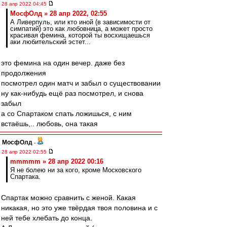
28 апр 2022 04:45
МосфОлд » 28 апр 2022, 02:55
А Ливерпуль, или кто иной (в зависимости от
симпатий) это как любовница, а может просто
красивая фемина, которой ты восхищаешься
аки любительский эстет...
это фемина на один вечер. даже без
продолжения
посмотрел один матч и забыл о существовании
ну как-нибудь ещё раз посмотрел, и снова
забыл
а со Спартаком спать ложишься, с ним
встаёшь,.. любовь, она такая
МосфОлд
-
28 апр 2022 02:55
mmmmm » 28 апр 2022 00:16
Я не болею ни за кого, кроме Московского
Спартака.
Спартак можно сравнить с женой. Какая
никакая, но это уже твёрдая твоя половина и с
ней тебе хлебать до конца.