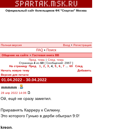
Официальный сайт болельщиков ФК "Спартак" Москва
Полная версия
Вход
•
Регистрация
FAQ
•
Поиск
Общение на сайте
Гостевая книга ВВ
»
Пред. тема
|
След. тема
Страница
4
из
60
[ Сообщений: 2967 ]
На страницу
Пред.
1
,
2
,
3
,
4
,
5
,
6
,
7
...
60
След.
Начать новую тему
Добавить
Версия для печати
01.04.2022 - 30.04.2022
mmmmm
-
28 апр 2022 14:06
Ой, ещё не сразу заметил.
Приравнять Карреру к Силкину.
Это которого Гунько в дерби обыграл 9:0!
kreon
,