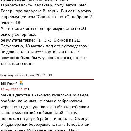
зарабатывались. Карахтер, получается, был.
Теперь про
парадокс Витории
. В шести матчах,
с преимуществом "Спартака" по xG, набрано 2
очка из 18.
А в тех семи играх, где преимущество по xG
было у соперника,
результаты такие: +1 =3 -3. 6 очков из 21.
Безусловно, 18 матчей под его руководством
не дают полноты всей картины и вполне
возможно было бы улучшение статы, но вот
так, как оно есть..
Редактировалось 28 апр 2022 10:49
Nikiforoff
-
28 апр 2022 10:17
Меня в детстве в какой-то лузерской команде
вообще, даже имя не помню забраковали.
через полгода я уже вовсю забивал ребенком
за наш миленький любименький. Потом
переехал на другой район, и играл за Смену,
откуда братьи березуцкие кстати. Теперь этой
команды нет. Москвич еще помню. Пару