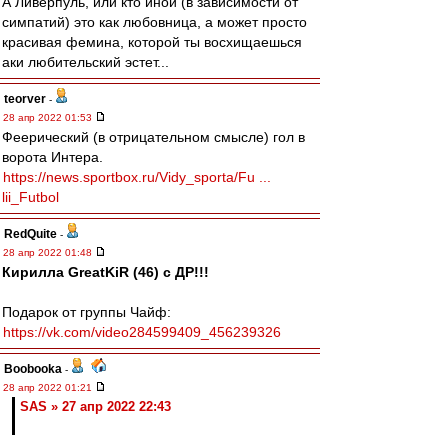
А Ливерпуль, или кто иной (в зависимости от
симпатий) это как любовница, а может просто
красивая фемина, которой ты восхищаешься
аки любительский эстет...
teorver
-
28 апр 2022 01:53
Феерический (в отрицательном смысле) гол в
ворота Интера.
https://news.sportbox.ru/Vidy_sporta/Fu ...
lii_Futbol
RedQuite
-
28 апр 2022 01:48
Кирилла GreatKiR (46) с ДР!!!
Подарок от группы Чайф:
https://vk.com/video284599409_456239326
Boobooka
-
28 апр 2022 01:21
SAS » 27 апр 2022 22:43