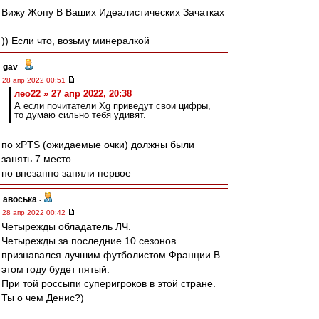
Вижу Жопу В Ваших Идеалистических Зачатках
)) Если что, возьму минералкой
gav
-
28 апр 2022 00:51
лео22 » 27 апр 2022, 20:38
А если почитатели Xg приведут свои цифры,
то думаю сильно тебя удивят.
по xPTS (ожидаемые очки) должны были
занять 7 место
но внезапно заняли первое
авоська
-
28 апр 2022 00:42
Четырежды обладатель ЛЧ.
Четырежды за последние 10 сезонов
признавался лучшим футболистом Франции.В
этом году будет пятый.
При той россыпи суперигроков в этой стране.
Ты о чем Денис?)