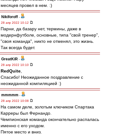
месяцев провел в нем. :)
Nikiforoff
-
28 апр 2022 10:12
Парни, да базару нет, термины, даже в
модернфутболе, основные, типа "свой тренер",
"своя команда", никто не отменял, это жизнь.
Так всегда будет.
GreatKiR
-
28 апр 2022 10:10
RedQuite
,
Спасибо! Неожиданное поздравление с
неожиданной компиляцией :)
mmmmm
-
28 апр 2022 10:08
На самом деле, золотым ключиком Спартака
Карреры был Фернандо.
Чемпионская команда окончательно распалась
именно с его уходом.
Пятое место и вниз.