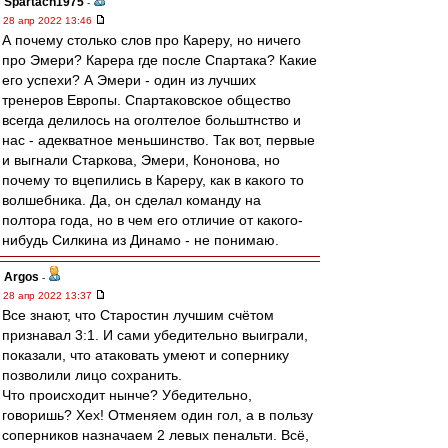
Spartach1975
-
28 апр 2022 13:46
А почему столько слов про Кареру, но ничего
про Эмери? Карера где после Спартака? Какие
его успехи? А Эмери - один из лучших
тренеров Европы. Спартаковское общество
всегда делилось на оголтелое больштнство и
нас - адекватное меньшинство. Так вот, первые
и выгнали Старкова, Эмери, Кононова, но
почему то вцепились в Кареру, как в какого то
волшебника. Да, он сделал команду на
полтора года, но в чем его отличие от какого-
нибудь Силкина из Динамо - не понимаю.
Argos
-
28 апр 2022 13:37
Все знают, что Старостин лучшим счётом
признавал 3:1. И сами убедительно выиграли,
показали, что атаковать умеют и сопернику
позволили лицо сохранить.
Что происходит нынче? Убедительно,
говоришь? Хех! Отменяем один гол, а в пользу
соперников назначаем 2 левых пенальти. Всё,