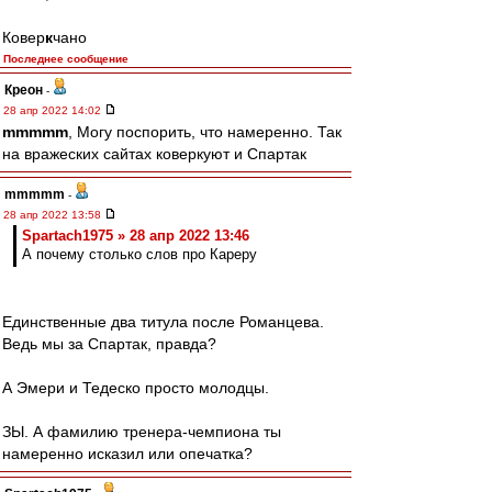
Ковер
к
чано
Последнее сообщение
Креон
-
28 апр 2022 14:02
mmmmm
, Могу поспорить, что намеренно. Так
на вражеских сайтах коверкуют и Спартак
mmmmm
-
28 апр 2022 13:58
Spartach1975 » 28 апр 2022 13:46
А почему столько слов про Кареру
Единственные два титула после Романцева.
Ведь мы за Спартак, правда?
А Эмери и Тедеско просто молодцы.
ЗЫ. А фамилию тренера-чемпиона ты
намеренно исказил или опечатка?