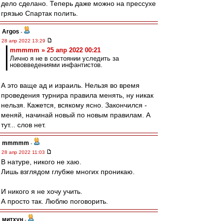
дело сделано. Теперь даже можно на прессухе
грязью Спартак полить.
Argos
-
28 апр 2022 13:29
mmmmm » 25 апр 2022 00:21
Лично я не в состоянии уследить за
нововведениями инфантистов.
А это ваще ад и израиль. Нельзя во время
проведения турнира правила менять, ну никак
нельзя. Кажется, всякому ясно. Закончился -
меняй, начинай новый по новым правилам. А
тут... слов нет.
mmmmm
-
28 апр 2022 11:03
В натуре, никого не хаю.
Лишь взглядом глубже многих проникаю.
И никого я не хочу учить.
А просто так. Люблю поговорить.
митхун
-