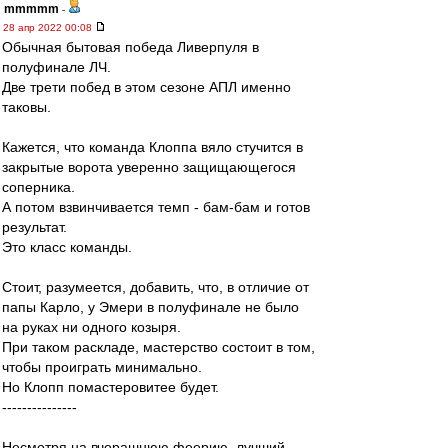
mmmmm
-
28 апр 2022 00:08
Обычная бытовая победа Ливерпуля в
полуфинале ЛЧ.
Две трети побед в этом сезоне АПЛ именно
таковы.
Кажется, что команда Клоппа вяло стучится в
закрытые ворота уверенно защищающегося
соперника.
А потом взвинчивается темп - бам-бам и готов
результат.
Это класс команды.
Стоит, разумеется, добавить, что, в отличие от
папы Карло, у Эмери в полуфинале не было
на руках ни одного козыря.
При таком раскладе, мастерство состоит в том,
чтобы проиграть минимально.
Но Клопп помастеровитее будет.
---------------
Несмотря на вчерашнюю феерию, лучший