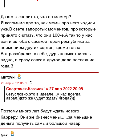
Да кто ж спорит то, что он мастер?
Я вспомнил про то, как мемы про него ходили
уже.В свете запоротых моментов, про которые
принято считать, что они 100-е.А так то у нас
вон и шлюба с сиськой герои республики за
неимением других сортов, кроме говна.
Вот разобрался в себе, дурь повыветрилась
видно, и сразу совсем другое дело последние
года 3
митхун
-
28 апр 2022 05:50
Спартачек-Казачек! » 27 апр 2022 20:05
безусловно.это в идеале...у нас всегда
аврал.))кто же будет ждать 4года?)))
Поэтому много лет будут ждать нового
Карреру. Они же бизнесмены......за меньшие
деньги получить самый большой навар.
gav
-