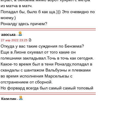
из матча в матч.
Попадал бы, было б как ща.))) Это очевидно по
моему.)
Роналду здесь причем?
авоська
-
27 апр 2022 23:25
Откуда у вас такие суждения по Бензема?
Еще в Лионе охуевал от того какие он
голешники закладывал.Точь в точь как сегодня.
Какое-то время был в тени Роналду,попадал в
скандалы с шантажом Вальбуэны и плевками
во время исполнения Марсельезы с
отстранением от сборной.
Но форвард всегда был самый самый топовый
Карелин
-
27 апр 2022 22:59
Пока ничего не выходит против вязкой и
колючей тактики "Вильярреала". Надо бить, как
Тияго А., и грузить на Конате со стандартов.
Или залетит, или амбал продавит.