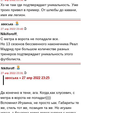
Хз че там где подтверждает уникальность. Уже
троих привел в пример. От шлюбы до кавани,
имя им легион.
авоська
-
27 апр 2022 23:40
Nikiforoff
,
С метра в ворота не попадали все.
Но 13 сезонов бессменного наконечника Реал
Мадрид при большом количестве разных
тренеров подтверждает уникальность этого
футболиста.
Nikiforoff
-
27 апр 2022 23:31
авоська » 27 апр 2022 23:25
Да конечно в тени, ага. Когда,как хлусевич, с
метра в ворота не попадал))))
Вспомнил Игуаина, не просто ьак. Габариты те
же, стиль тот же, позиция та же. Но игуаин
играл, а бензема мимо ворот хуярил с метра