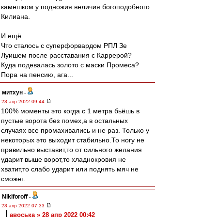
камешком у подножия величия богоподобного
Килиана.
И ещё.
Что сталось с суперфорвардом РПЛ Зе
Луишем после расставания с Каррерой?
Куда подевалась золото с маски Промеса?
Пора на пенсию, ага...
митхун
-
28 апр 2022 09:44
100% моменты это когда с 1 метра бьёшь в
пустые ворота без помех,а в остальных
случаях все промахивались и не раз. Только у
некоторых это выходит стабильно.То ногу не
правильно выставит,то от сильного желания
ударит выше ворот,то хладнокровия не
хватит,то слабо ударит или поднять мяч не
сможет.
Nikiforoff
-
28 апр 2022 07:33
авоська » 28 апр 2022 00:42