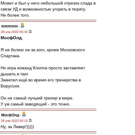
Может и был у него небольшой отрезок спада в
связи УД и возможностью угореть в тюрягу.
Не более того.
mmmmm
-
28 апр 2022 00:16
МосфОлд
,
Я не болею ни за кого, кроме Московского
Спартака.
Но игра команд Клоппа просто заставляет
дышать в такт.
Заметил ещё во время его тренерства в
Боруссии.
Он не самый лучший тренер в мире.
У уж самый заводящий - это точно.
МосфОлд
-
28 апр 2022 00:10
Ну, за Ливер!)))))