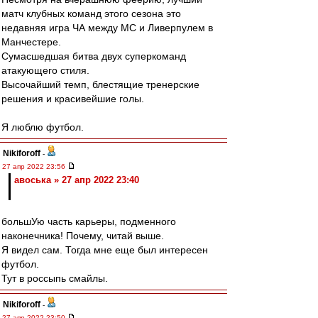
матч клубных команд этого сезона это
недавняя игра ЧА между МС и Ливерпулем в
Манчестере.
Сумасшедшая битва двух суперкоманд
атакующего стиля.
Высочайший темп, блестящие тренерские
решения и красивейшие голы.
Я люблю футбол.
Nikiforoff
-
27 апр 2022 23:56
авоська » 27 апр 2022 23:40
большУю часть карьеры, подменного
наконечника! Почему, читай выше.
Я видел сам. Тогда мне еще был интересен
футбол.
Тут в россыпь смайлы.
Nikiforoff
-
27 апр 2022 23:50