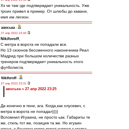
Хз че там где подтверждает уникальность. Уже
троих привел в пример. От шлюбы до кавани,
имя им легион.
авоська
-
27 апр 2022 23:40
Nikiforoff
,
С метра в ворота не попадали все.
Но 13 сезонов бессменного наконечника Реал
Мадрид при большом количестве разных
тренеров подтверждает уникальность этого
футболиста.
Nikiforoff
-
27 апр 2022 23:31
авоська » 27 апр 2022 23:25
Да конечно в тени, ага. Когда,как хлусевич, с
метра в ворота не попадал))))
Вспомнил Игуаина, не просто ьак. Габариты те
же, стиль тот же, позиция та же. Но игуаин
играл, а бензема мимо ворот хуярил с метра