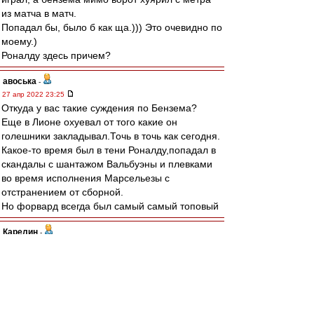
из матча в матч.
Попадал бы, было б как ща.))) Это очевидно по
моему.)
Роналду здесь причем?
авоська
-
27 апр 2022 23:25
Откуда у вас такие суждения по Бензема?
Еще в Лионе охуевал от того какие он
голешники закладывал.Точь в точь как сегодня.
Какое-то время был в тени Роналду,попадал в
скандалы с шантажом Вальбуэны и плевками
во время исполнения Марсельезы с
отстранением от сборной.
Но форвард всегда был самый самый топовый
Карелин
-
27 апр 2022 22:59
Пока ничего не выходит против вязкой и
колючей тактики "Вильярреала". Надо бить, как
Тияго А., и грузить на Конате со стандартов.
Или залетит, или амбал продавит.