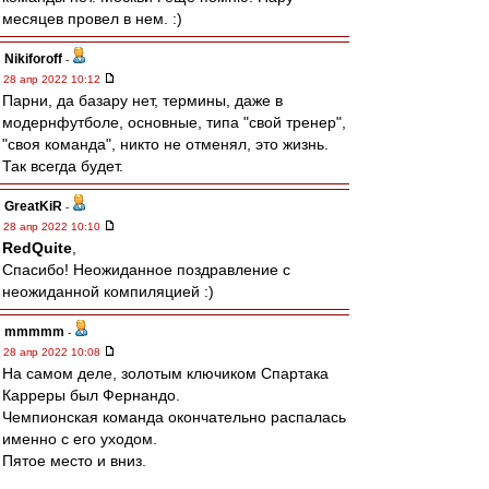
месяцев провел в нем. :)
Nikiforoff
-
28 апр 2022 10:12
Парни, да базару нет, термины, даже в
модернфутболе, основные, типа "свой тренер",
"своя команда", никто не отменял, это жизнь.
Так всегда будет.
GreatKiR
-
28 апр 2022 10:10
RedQuite
,
Спасибо! Неожиданное поздравление с
неожиданной компиляцией :)
mmmmm
-
28 апр 2022 10:08
На самом деле, золотым ключиком Спартака
Карреры был Фернандо.
Чемпионская команда окончательно распалась
именно с его уходом.
Пятое место и вниз.