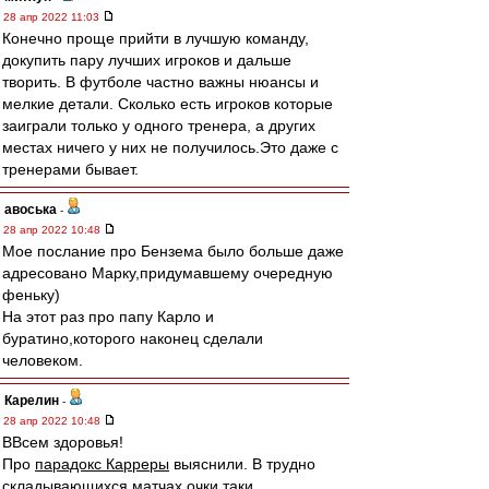
28 апр 2022 11:03
Конечно проще прийти в лучшую команду,
докупить пару лучших игроков и дальше
творить. В футболе частно важны нюансы и
мелкие детали. Сколько есть игроков которые
заиграли только у одного тренера, а других
местах ничего у них не получилось.Это даже с
тренерами бывает.
авоська
-
28 апр 2022 10:48
Мое послание про Бензема было больше даже
адресовано Марку,придумавшему очередную
феньку)
На этот раз про папу Карло и
буратино,которого наконец сделали
человеком.
Карелин
-
28 апр 2022 10:48
ВВсем здоровья!
Про
парадокс Карреры
выяснили. В трудно
складывающихся матчах очки таки