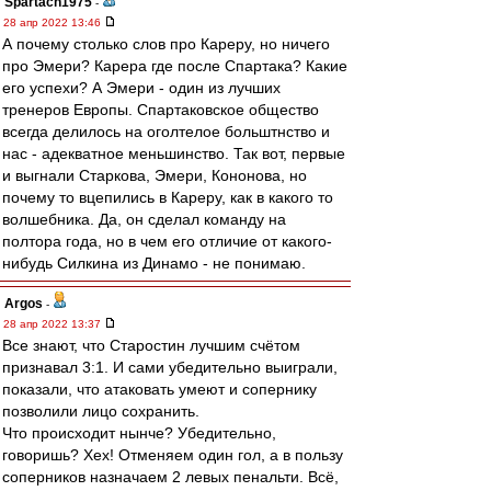
Spartach1975
-
28 апр 2022 13:46
А почему столько слов про Кареру, но ничего
про Эмери? Карера где после Спартака? Какие
его успехи? А Эмери - один из лучших
тренеров Европы. Спартаковское общество
всегда делилось на оголтелое больштнство и
нас - адекватное меньшинство. Так вот, первые
и выгнали Старкова, Эмери, Кононова, но
почему то вцепились в Кареру, как в какого то
волшебника. Да, он сделал команду на
полтора года, но в чем его отличие от какого-
нибудь Силкина из Динамо - не понимаю.
Argos
-
28 апр 2022 13:37
Все знают, что Старостин лучшим счётом
признавал 3:1. И сами убедительно выиграли,
показали, что атаковать умеют и сопернику
позволили лицо сохранить.
Что происходит нынче? Убедительно,
говоришь? Хех! Отменяем один гол, а в пользу
соперников назначаем 2 левых пенальти. Всё,