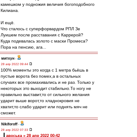
камешком у подножия величия богоподобного
Килиана.
И ещё.
Что сталось с суперфорвардом РПЛ Зе
Луишем после расставания с Каррерой?
Куда подевалась золото с маски Промеса?
Пора на пенсию, ага...
митхун
-
28 апр 2022 09:44
100% моменты это когда с 1 метра бьёшь в
пустые ворота без помех,а в остальных
случаях все промахивались и не раз. Только у
некоторых это выходит стабильно.То ногу не
правильно выставит,то от сильного желания
ударит выше ворот,то хладнокровия не
хватит,то слабо ударит или поднять мяч не
сможет.
Nikiforoff
-
28 апр 2022 07:33
авоська » 28 апр 2022 00:42