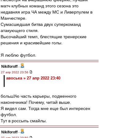
матч клубных команд этого сезона это
недавняя игра ЧА между МС и Ливерпулем в
Манчестере.
Сумасшедшая битва двух суперкоманд
атакующего стиля.
Высочайший темп, блестящие тренерские
решения и красивейшие голы.
Я люблю футбол.
Nikiforoff
-
27 апр 2022 23:56
авоська » 27 апр 2022 23:40
большУю часть карьеры, подменного
наконечника! Почему, читай выше.
Я видел сам. Тогда мне еще был интересен
футбол.
Тут в россыпь смайлы.
Nikiforoff
-
27 апр 2022 23:50