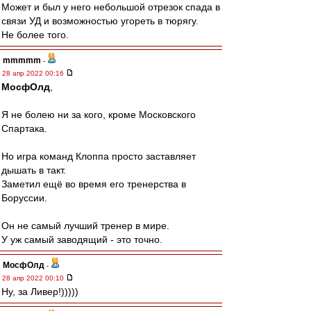
Может и был у него небольшой отрезок спада в
связи УД и возможностью угореть в тюрягу.
Не более того.
mmmmm
-
28 апр 2022 00:16
МосфОлд
,
Я не болею ни за кого, кроме Московского
Спартака.
Но игра команд Клоппа просто заставляет
дышать в такт.
Заметил ещё во время его тренерства в
Боруссии.
Он не самый лучший тренер в мире.
У уж самый заводящий - это точно.
МосфОлд
-
28 апр 2022 00:10
Ну, за Ливер!)))))