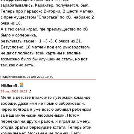
зарабатывались. Карахтер, получается, был.
Теперь про
парадокс Витории
. В шести матчах,
с преимуществом "Спартака" по xG, набрано 2
очка из 18.
А в тех семи играх, где преимущество по xG
было у соперника,
результаты такие: +1 =3 -3. 6 очков из 21.
Безусловно, 18 матчей под его руководством
не дают полноты всей картины и вполне
возможно было бы улучшение статы, но вот
так, как оно есть..
Редактировалось 28 апр 2022 10:49
Nikiforoff
-
28 апр 2022 10:17
Меня в детстве в какой-то лузерской команде
вообще, даже имя не помню забраковали.
через полгода я уже вовсю забивал ребенком
за наш миленький любименький. Потом
переехал на другой район, и играл за Смену,
откуда братьи березуцкие кстати. Теперь этой
команды нет. Москвич еще помню. Пару