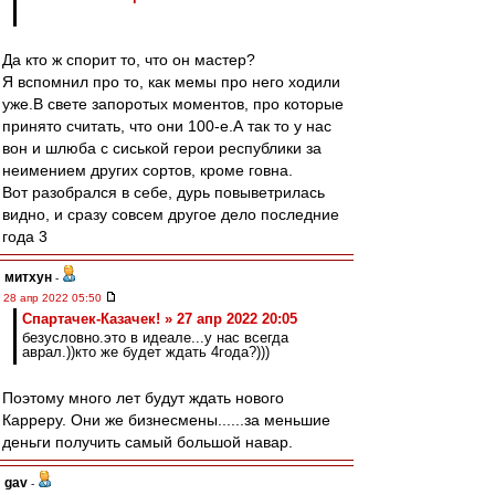
Да кто ж спорит то, что он мастер?
Я вспомнил про то, как мемы про него ходили
уже.В свете запоротых моментов, про которые
принято считать, что они 100-е.А так то у нас
вон и шлюба с сиськой герои республики за
неимением других сортов, кроме говна.
Вот разобрался в себе, дурь повыветрилась
видно, и сразу совсем другое дело последние
года 3
митхун
-
28 апр 2022 05:50
Спартачек-Казачек! » 27 апр 2022 20:05
безусловно.это в идеале...у нас всегда
аврал.))кто же будет ждать 4года?)))
Поэтому много лет будут ждать нового
Карреру. Они же бизнесмены......за меньшие
деньги получить самый большой навар.
gav
-