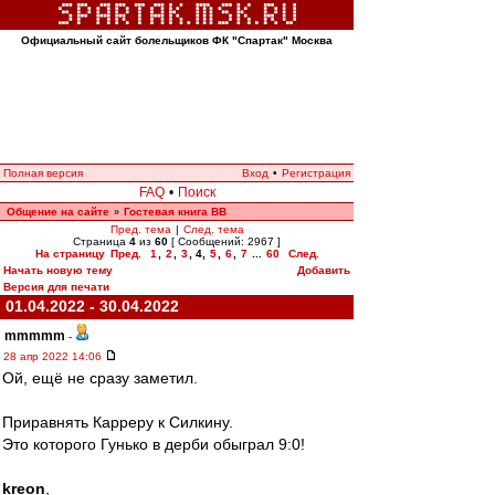
Официальный сайт болельщиков ФК "Спартак" Москва
Полная версия
Вход
•
Регистрация
FAQ
•
Поиск
Общение на сайте
Гостевая книга ВВ
»
Пред. тема
|
След. тема
Страница
4
из
60
[ Сообщений: 2967 ]
На страницу
Пред.
1
,
2
,
3
,
4
,
5
,
6
,
7
...
60
След.
Начать новую тему
Добавить
Версия для печати
01.04.2022 - 30.04.2022
mmmmm
-
28 апр 2022 14:06
Ой, ещё не сразу заметил.
Приравнять Карреру к Силкину.
Это которого Гунько в дерби обыграл 9:0!
kreon
,