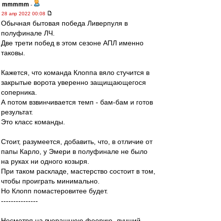
mmmmm
-
28 апр 2022 00:08
Обычная бытовая победа Ливерпуля в
полуфинале ЛЧ.
Две трети побед в этом сезоне АПЛ именно
таковы.
Кажется, что команда Клоппа вяло стучится в
закрытые ворота уверенно защищающегося
соперника.
А потом взвинчивается темп - бам-бам и готов
результат.
Это класс команды.
Стоит, разумеется, добавить, что, в отличие от
папы Карло, у Эмери в полуфинале не было
на руках ни одного козыря.
При таком раскладе, мастерство состоит в том,
чтобы проиграть минимально.
Но Клопп помастеровитее будет.
---------------
Несмотря на вчерашнюю феерию, лучший