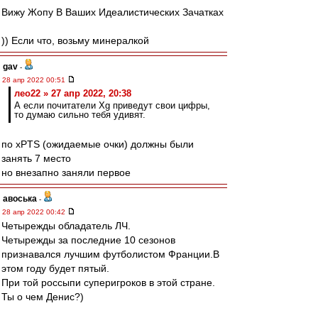
Вижу Жопу В Ваших Идеалистических Зачатках
)) Если что, возьму минералкой
gav
-
28 апр 2022 00:51
лео22 » 27 апр 2022, 20:38
А если почитатели Xg приведут свои цифры,
то думаю сильно тебя удивят.
по xPTS (ожидаемые очки) должны были
занять 7 место
но внезапно заняли первое
авоська
-
28 апр 2022 00:42
Четырежды обладатель ЛЧ.
Четырежды за последние 10 сезонов
признавался лучшим футболистом Франции.В
этом году будет пятый.
При той россыпи суперигроков в этой стране.
Ты о чем Денис?)