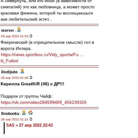
А Ливерпуль, или кто иной (в зависимости от
симпатий) это как любовница, а может просто
красивая фемина, которой ты восхищаешься
аки любительский эстет...
teorver
-
28 апр 2022 01:53
Феерический (в отрицательном смысле) гол в
ворота Интера.
https://news.sportbox.ru/Vidy_sporta/Fu ...
lii_Futbol
RedQuite
-
28 апр 2022 01:48
Кирилла GreatKiR (46) с ДР!!!
Подарок от группы Чайф:
https://vk.com/video284599409_456239326
Boobooka
-
28 апр 2022 01:21
SAS » 27 апр 2022 22:43