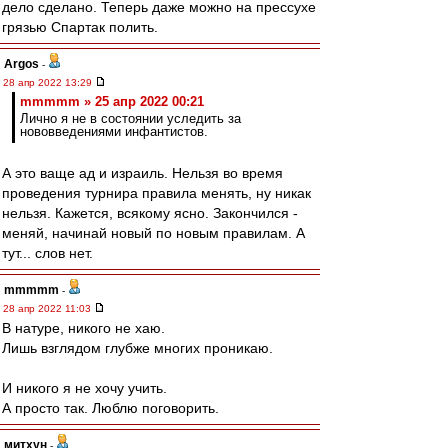
дело сделано. Теперь даже можно на прессухе
грязью Спартак полить.
Argos
-
28 апр 2022 13:29
mmmmm » 25 апр 2022 00:21
Лично я не в состоянии уследить за
нововведениями инфантистов.
А это ваще ад и израиль. Нельзя во время
проведения турнира правила менять, ну никак
нельзя. Кажется, всякому ясно. Закончился -
меняй, начинай новый по новым правилам. А
тут... слов нет.
mmmmm
-
28 апр 2022 11:03
В натуре, никого не хаю.
Лишь взглядом глубже многих проникаю.
И никого я не хочу учить.
А просто так. Люблю поговорить.
митхун
-