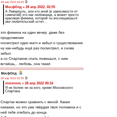
28 апр 2022 04:45
МосфОлд » 28 апр 2022, 02:55
А Ливерпуль, или кто иной (в зависимости от
симпатий) это как любовница, а может просто
красивая фемина, которой ты восхищаешься
аки любительский эстет...
это фемина на один вечер. даже без
продолжения
посмотрел один матч и забыл о существовании
ну как-нибудь ещё раз посмотрел, и снова
забыл
а со Спартаком спать ложишься, с ним
встаёшь,.. любовь, она такая
МосфОлд
-
28 апр 2022 02:55
mmmmm » 28 апр 2022 00:16
Я не болею ни за кого, кроме Московского
Спартака.
Спартак можно сравнить с женой. Какая
никакая, но это уже твёрдая твоя половина и с
ней тебе хлебать до конца.