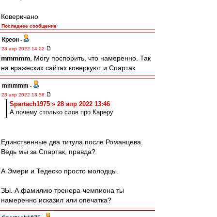
Ковер
к
чано
Последнее сообщение
Креон
-
28 апр 2022 14:02
mmmmm
, Могу поспорить, что намеренно. Так
на вражеских сайтах коверкуют и Спартак
mmmmm
-
28 апр 2022 13:58
Spartach1975 » 28 апр 2022 13:46
А почему столько слов про Кареру
Единственные два титула после Романцева.
Ведь мы за Спартак, правда?
А Эмери и Тедеско просто молодцы.
ЗЫ. А фамилию тренера-чемпиона ты
намеренно исказил или опечатка?