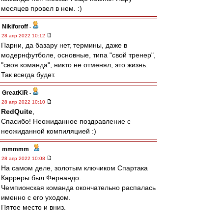
месяцев провел в нем. :)
Nikiforoff
-
28 апр 2022 10:12
Парни, да базару нет, термины, даже в
модернфутболе, основные, типа "свой тренер",
"своя команда", никто не отменял, это жизнь.
Так всегда будет.
GreatKiR
-
28 апр 2022 10:10
RedQuite
,
Спасибо! Неожиданное поздравление с
неожиданной компиляцией :)
mmmmm
-
28 апр 2022 10:08
На самом деле, золотым ключиком Спартака
Карреры был Фернандо.
Чемпионская команда окончательно распалась
именно с его уходом.
Пятое место и вниз.