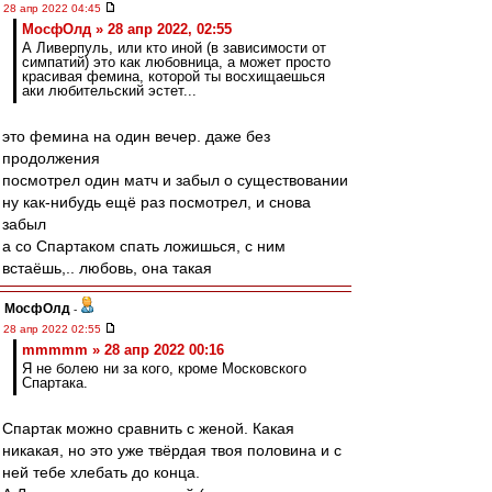
28 апр 2022 04:45
МосфОлд » 28 апр 2022, 02:55
А Ливерпуль, или кто иной (в зависимости от
симпатий) это как любовница, а может просто
красивая фемина, которой ты восхищаешься
аки любительский эстет...
это фемина на один вечер. даже без
продолжения
посмотрел один матч и забыл о существовании
ну как-нибудь ещё раз посмотрел, и снова
забыл
а со Спартаком спать ложишься, с ним
встаёшь,.. любовь, она такая
МосфОлд
-
28 апр 2022 02:55
mmmmm » 28 апр 2022 00:16
Я не болею ни за кого, кроме Московского
Спартака.
Спартак можно сравнить с женой. Какая
никакая, но это уже твёрдая твоя половина и с
ней тебе хлебать до конца.