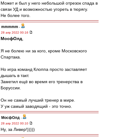
Может и был у него небольшой отрезок спада в
связи УД и возможностью угореть в тюрягу.
Не более того.
mmmmm
-
28 апр 2022 00:16
МосфОлд
,
Я не болею ни за кого, кроме Московского
Спартака.
Но игра команд Клоппа просто заставляет
дышать в такт.
Заметил ещё во время его тренерства в
Боруссии.
Он не самый лучший тренер в мире.
У уж самый заводящий - это точно.
МосфОлд
-
28 апр 2022 00:10
Ну, за Ливер!)))))