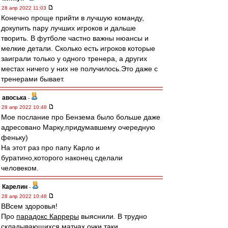
28 апр 2022 11:03
Конечно проще прийти в лучшую команду,
докупить пару лучших игроков и дальше
творить. В футболе частно важны нюансы и
мелкие детали. Сколько есть игроков которые
заиграли только у одного тренера, а других
местах ничего у них не получилось.Это даже с
тренерами бывает.
авоська
-
28 апр 2022 10:48
Мое послание про Бензема было больше даже
адресовано Марку,придумавшему очередную
феньку)
На этот раз про папу Карло и
буратино,которого наконец сделали
человеком.
Карелин
-
28 апр 2022 10:48
ВВсем здоровья!
Про
парадокс Карреры
выяснили. В трудно
складывающихся матчах очки таки