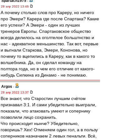
Spartach1975
-
28 апр 2022 13:46
А почему столько слов про Кареру, но ничего
про Эмери? Карера где после Спартака? Какие
его успехи? А Эмери - один из лучших
тренеров Европы. Спартаковское общество
всегда делилось на оголтелое больштнство и
нас - адекватное меньшинство. Так вот, первые
и выгнали Старкова, Эмери, Кононова, но
почему то вцепились в Кареру, как в какого то
волшебника. Да, он сделал команду на
полтора года, но в чем его отличие от какого-
нибудь Силкина из Динамо - не понимаю.
Argos
-
28 апр 2022 13:37
Все знают, что Старостин лучшим счётом
признавал 3:1. И сами убедительно выиграли,
показали, что атаковать умеют и сопернику
позволили лицо сохранить.
Что происходит нынче? Убедительно,
говоришь? Хех! Отменяем один гол, а в пользу
соперников назначаем 2 левых пенальти. Всё,