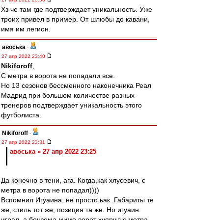
Хз че там где подтверждает уникальность. Уже
троих привел в пример. От шлюбы до кавани,
имя им легион.
авоська
-
27 апр 2022 23:40
Nikiforoff
,
С метра в ворота не попадали все.
Но 13 сезонов бессменного наконечника Реал
Мадрид при большом количестве разных
тренеров подтверждает уникальность этого
футболиста.
Nikiforoff
-
27 апр 2022 23:31
авоська » 27 апр 2022 23:25
Да конечно в тени, ага. Когда,как хлусевич, с
метра в ворота не попадал))))
Вспомнил Игуаина, не просто ьак. Габариты те
же, стиль тот же, позиция та же. Но игуаин
играл, а бензема мимо ворот хуярил с метра