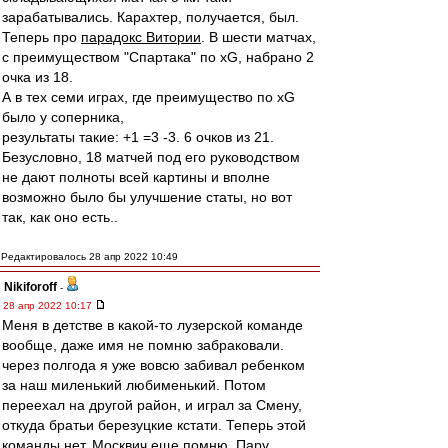
зарабатывались. Карахтер, получается, был.
Теперь про
парадокс Витории
. В шести матчах,
с преимуществом "Спартака" по xG, набрано 2
очка из 18.
А в тех семи играх, где преимущество по xG
было у соперника,
результаты такие: +1 =3 -3. 6 очков из 21.
Безусловно, 18 матчей под его руководством
не дают полноты всей картины и вполне
возможно было бы улучшение статы, но вот
так, как оно есть..
Редактировалось 28 апр 2022 10:49
Nikiforoff
-
28 апр 2022 10:17
Меня в детстве в какой-то лузерской команде
вообще, даже имя не помню забраковали.
через полгода я уже вовсю забивал ребенком
за наш миленький любименький. Потом
переехал на другой район, и играл за Смену,
откуда братьи березуцкие кстати. Теперь этой
команды нет. Москвич еще помню. Пару