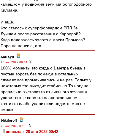
камешком у подножия величия богоподобного
Килиана.
И ещё.
Что сталось с суперфорвардом РПЛ Зе
Луишем после расставания с Каррерой?
Куда подевалась золото с маски Промеса?
Пора на пенсию, ага...
митхун
-
28 апр 2022 09:44
100% моменты это когда с 1 метра бьёшь в
пустые ворота без помех,а в остальных
случаях все промахивались и не раз. Только у
некоторых это выходит стабильно.То ногу не
правильно выставит,то от сильного желания
ударит выше ворот,то хладнокровия не
хватит,то слабо ударит или поднять мяч не
сможет.
Nikiforoff
-
28 апр 2022 07:33
авоська » 28 апр 2022 00:42