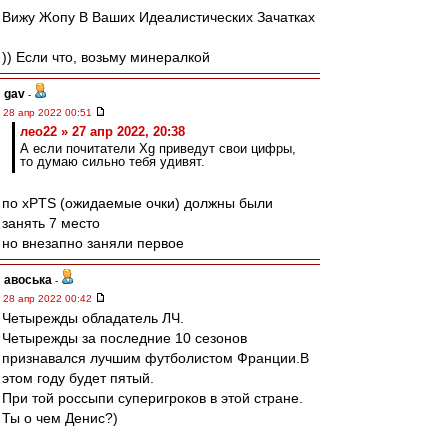
Вижу Жопу В Ваших Идеалистических Зачатках
)) Если что, возьму минералкой
gav
-
28 апр 2022 00:51
лео22 » 27 апр 2022, 20:38
А если почитатели Xg приведут свои цифры,
то думаю сильно тебя удивят.
по xPTS (ожидаемые очки) должны были
занять 7 место
но внезапно заняли первое
авоська
-
28 апр 2022 00:42
Четырежды обладатель ЛЧ.
Четырежды за последние 10 сезонов
признавался лучшим футболистом Франции.В
этом году будет пятый.
При той россыпи суперигроков в этой стране.
Ты о чем Денис?)