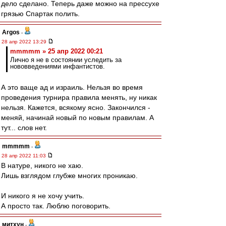
дело сделано. Теперь даже можно на прессухе
грязью Спартак полить.
Argos
-
28 апр 2022 13:29
mmmmm » 25 апр 2022 00:21
Лично я не в состоянии уследить за
нововведениями инфантистов.
А это ваще ад и израиль. Нельзя во время
проведения турнира правила менять, ну никак
нельзя. Кажется, всякому ясно. Закончился -
меняй, начинай новый по новым правилам. А
тут... слов нет.
mmmmm
-
28 апр 2022 11:03
В натуре, никого не хаю.
Лишь взглядом глубже многих проникаю.
И никого я не хочу учить.
А просто так. Люблю поговорить.
митхун
-