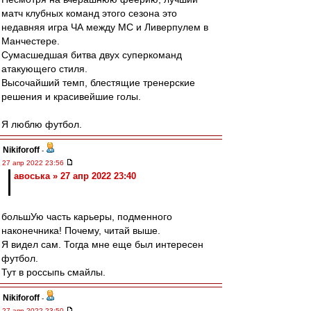
матч клубных команд этого сезона это
недавняя игра ЧА между МС и Ливерпулем в
Манчестере.
Сумасшедшая битва двух суперкоманд
атакующего стиля.
Высочайший темп, блестящие тренерские
решения и красивейшие голы.
Я люблю футбол.
Nikiforoff
-
27 апр 2022 23:56
авоська » 27 апр 2022 23:40
большУю часть карьеры, подменного
наконечника! Почему, читай выше.
Я видел сам. Тогда мне еще был интересен
футбол.
Тут в россыпь смайлы.
Nikiforoff
-
27 апр 2022 23:50