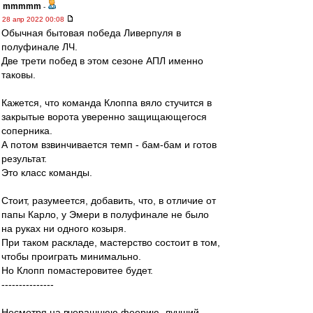
mmmmm
-
28 апр 2022 00:08
Обычная бытовая победа Ливерпуля в
полуфинале ЛЧ.
Две трети побед в этом сезоне АПЛ именно
таковы.
Кажется, что команда Клоппа вяло стучится в
закрытые ворота уверенно защищающегося
соперника.
А потом взвинчивается темп - бам-бам и готов
результат.
Это класс команды.
Стоит, разумеется, добавить, что, в отличие от
папы Карло, у Эмери в полуфинале не было
на руках ни одного козыря.
При таком раскладе, мастерство состоит в том,
чтобы проиграть минимально.
Но Клопп помастеровитее будет.
---------------
Несмотря на вчерашнюю феерию, лучший