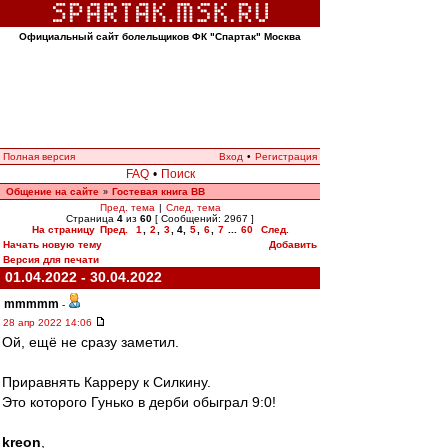
Официальный сайт болельщиков ФК "Спартак" Москва
Полная версия
Вход
•
Регистрация
FAQ
•
Поиск
Общение на сайте
Гостевая книга ВВ
»
Пред. тема
|
След. тема
Страница
4
из
60
[ Сообщений: 2967 ]
На страницу
Пред.
1
,
2
,
3
,
4
,
5
,
6
,
7
...
60
След.
Начать новую тему
Добавить
Версия для печати
01.04.2022 - 30.04.2022
mmmmm
-
28 апр 2022 14:06
Ой, ещё не сразу заметил.
Приравнять Карреру к Силкину.
Это которого Гунько в дерби обыграл 9:0!
kreon
,