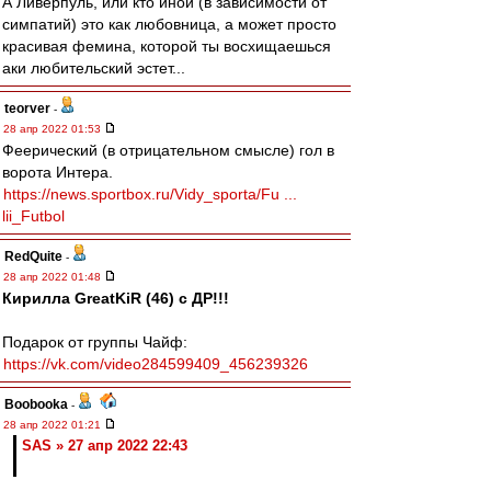
А Ливерпуль, или кто иной (в зависимости от
симпатий) это как любовница, а может просто
красивая фемина, которой ты восхищаешься
аки любительский эстет...
teorver
-
28 апр 2022 01:53
Феерический (в отрицательном смысле) гол в
ворота Интера.
https://news.sportbox.ru/Vidy_sporta/Fu ...
lii_Futbol
RedQuite
-
28 апр 2022 01:48
Кирилла GreatKiR (46) с ДР!!!
Подарок от группы Чайф:
https://vk.com/video284599409_456239326
Boobooka
-
28 апр 2022 01:21
SAS » 27 апр 2022 22:43