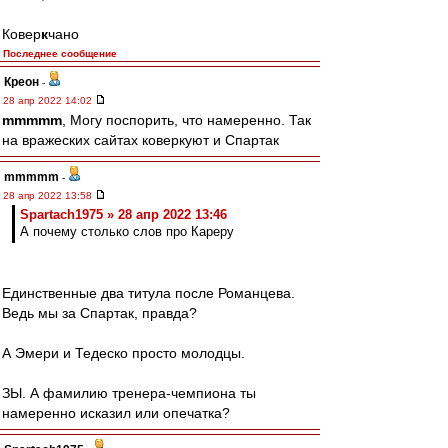
Ковер
к
чано
Последнее сообщение
Креон
-
28 апр 2022 14:02
mmmmm
, Могу поспорить, что намеренно. Так
на вражеских сайтах коверкуют и Спартак
mmmmm
-
28 апр 2022 13:58
Spartach1975 » 28 апр 2022 13:46
А почему столько слов про Кареру
Единственные два титула после Романцева.
Ведь мы за Спартак, правда?
А Эмери и Тедеско просто молодцы.
ЗЫ. А фамилию тренера-чемпиона ты
намеренно исказил или опечатка?