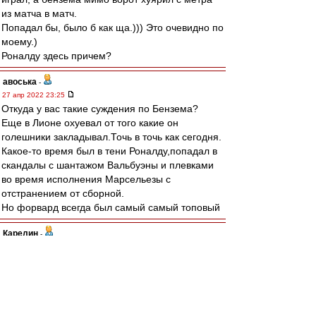
из матча в матч.
Попадал бы, было б как ща.))) Это очевидно по
моему.)
Роналду здесь причем?
авоська
-
27 апр 2022 23:25
Откуда у вас такие суждения по Бензема?
Еще в Лионе охуевал от того какие он
голешники закладывал.Точь в точь как сегодня.
Какое-то время был в тени Роналду,попадал в
скандалы с шантажом Вальбуэны и плевками
во время исполнения Марсельезы с
отстранением от сборной.
Но форвард всегда был самый самый топовый
Карелин
-
27 апр 2022 22:59
Пока ничего не выходит против вязкой и
колючей тактики "Вильярреала". Надо бить, как
Тияго А., и грузить на Конате со стандартов.
Или залетит, или амбал продавит.