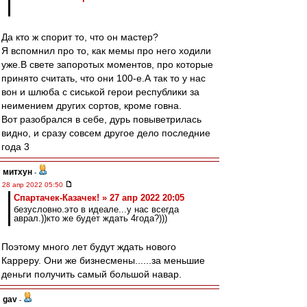
Да кто ж спорит то, что он мастер?
Я вспомнил про то, как мемы про него ходили
уже.В свете запоротых моментов, про которые
принято считать, что они 100-е.А так то у нас
вон и шлюба с сиськой герои республики за
неимением других сортов, кроме говна.
Вот разобрался в себе, дурь повыветрилась
видно, и сразу совсем другое дело последние
года 3
митхун
-
28 апр 2022 05:50
Спартачек-Казачек! » 27 апр 2022 20:05
безусловно.это в идеале...у нас всегда
аврал.))кто же будет ждать 4года?)))
Поэтому много лет будут ждать нового
Карреру. Они же бизнесмены......за меньшие
деньги получить самый большой навар.
gav
-