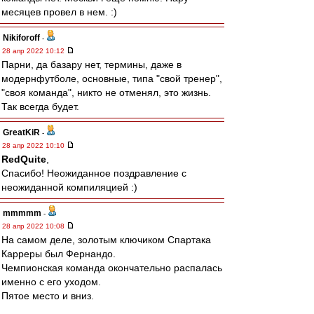
месяцев провел в нем. :)
Nikiforoff
-
28 апр 2022 10:12
Парни, да базару нет, термины, даже в
модернфутболе, основные, типа "свой тренер",
"своя команда", никто не отменял, это жизнь.
Так всегда будет.
GreatKiR
-
28 апр 2022 10:10
RedQuite
,
Спасибо! Неожиданное поздравление с
неожиданной компиляцией :)
mmmmm
-
28 апр 2022 10:08
На самом деле, золотым ключиком Спартака
Карреры был Фернандо.
Чемпионская команда окончательно распалась
именно с его уходом.
Пятое место и вниз.