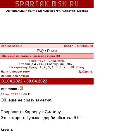
Официальный сайт болельщиков ФК "Спартак" Москва
Полная версия
Вход
•
Регистрация
FAQ
•
Поиск
Общение на сайте
Гостевая книга ВВ
»
Пред. тема
|
След. тема
Страница
4
из
60
[ Сообщений: 2967 ]
На страницу
Пред.
1
,
2
,
3
,
4
,
5
,
6
,
7
...
60
След.
Начать новую тему
Добавить
Версия для печати
01.04.2022 - 30.04.2022
mmmmm
-
28 апр 2022 14:06
Ой, ещё не сразу заметил.
Приравнять Карреру к Силкину.
Это которого Гунько в дерби обыграл 9:0!
kreon
,