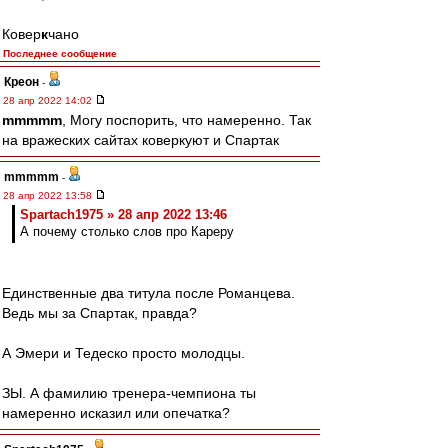
Ковер
к
чано
Последнее сообщение
Креон
-
28 апр 2022 14:02
mmmmm
, Могу поспорить, что намеренно. Так
на вражеских сайтах коверкуют и Спартак
mmmmm
-
28 апр 2022 13:58
Spartach1975 » 28 апр 2022 13:46
А почему столько слов про Кареру
Единственные два титула после Романцева.
Ведь мы за Спартак, правда?
А Эмери и Тедеско просто молодцы.
ЗЫ. А фамилию тренера-чемпиона ты
намеренно исказил или опечатка?