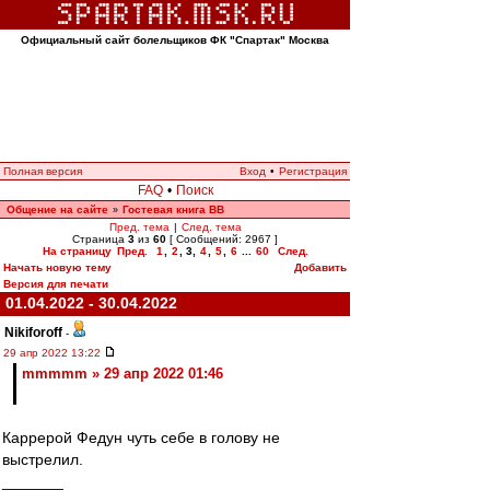
Официальный сайт болельщиков ФК "Спартак" Москва
Полная версия
Вход
•
Регистрация
FAQ
•
Поиск
Общение на сайте
Гостевая книга ВВ
»
Пред. тема
|
След. тема
Страница
3
из
60
[ Сообщений: 2967 ]
На страницу
Пред.
1
,
2
,
3
,
4
,
5
,
6
...
60
След.
Начать новую тему
Добавить
Версия для печати
01.04.2022 - 30.04.2022
Nikiforoff
-
29 апр 2022 13:22
mmmmm » 29 апр 2022 01:46
Каррерой Федун чуть себе в голову не
выстрелил.
_______