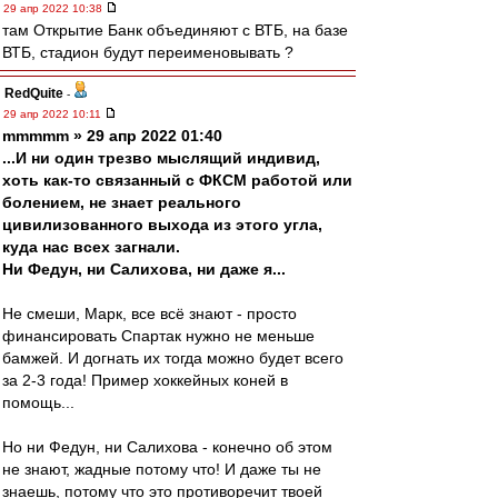
29 апр 2022 10:38
там Открытие Банк объединяют с ВТБ, на базе
ВТБ, стадион будут переименовывать ?
RedQuite
-
29 апр 2022 10:11
mmmmm » 29 апр 2022 01:40
...И ни один трезво мыслящий индивид,
хоть как-то связанный с ФКСМ работой или
болением, не знает реального
цивилизованного выхода из этого угла,
куда нас всех загнали.
Ни Федун, ни Салихова, ни даже я...
Не смеши, Марк, все всё знают - просто
финансировать Спартак нужно не меньше
бамжей. И догнать их тогда можно будет всего
за 2-3 года! Пример хоккейных коней в
помощь...
Но ни Федун, ни Салихова - конечно об этом
не знают, жадные потому что! И даже ты не
знаешь, потому что это противоречит твоей