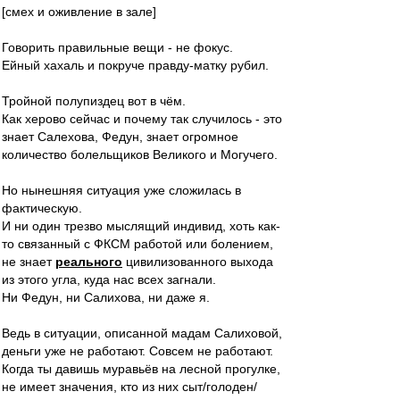
[смех и оживление в зале]
Говорить правильные вещи - не фокус.
Ейный хахаль и покруче правду-матку рубил.
Тройной полупиздец вот в чём.
Как херово сейчас и почему так случилось - это
знает Салехова, Федун, знает огромное
количество болельщиков Великого и Могучего.
Но нынешняя ситуация уже сложилась в
фактическую.
И ни один трезво мыслящий индивид, хоть как-
то связанный с ФКСМ работой или болением,
не знает
реального
цивилизованного выхода
из этого угла, куда нас всех загнали.
Ни Федун, ни Салихова, ни даже я.
Ведь в ситуации, описанной мадам Салиховой,
деньги уже не работают. Совсем не работают.
Когда ты давишь муравьёв на лесной прогулке,
не имеет значения, кто из них сыт/голоден/