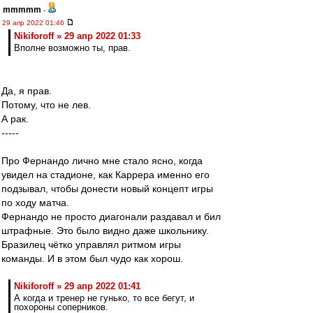
mmmmm
-
29 апр 2022 01:46
Nikiforoff » 29 апр 2022 01:33
Вполне возможно ты, прав.
Да, я прав.
Потому, что не лев.
А рак.
-----
Про Фернандо лично мне стало ясно, когда
увидел на стадионе, как Каррера именно его
подзывал, чтобы донести новый концепт игры
по ходу матча.
Фернандо не просто диагонали раздавал и бил
штрафные. Это было видно даже школьнику.
Бразилец чётко управлял ритмом игры
команды. И в этом был чудо как хорош.
Nikiforoff » 29 апр 2022 01:41
А когда и тренер не гунько, то все бегут, и
похороны соперников.