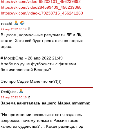
https://vk.com/video-68202101_456239892
https://vk.com/video284599409_456239368
https://vk.com/video-179238715_456241260
recchi
-
29 апр 2022 00:14
В целом, нормальные результаты ЛЕ и ЛК,
кстати. Хотя всё будет решаться во вторых
играх.
# МосфОлд » 28 апр 2022 21:49
А тебе по душе футболисты с физиями
боттичеллевской Венеры?
----
Это про Садьё Мане что ли?))))
RedQuite
-
29 апр 2022 00:10
Зарема начиталась нашего Марка mmmmm:
"На протяжении нескольких лет я задаюсь
вопросом: почему только в России такое
качество судейства? … Какая разница, под