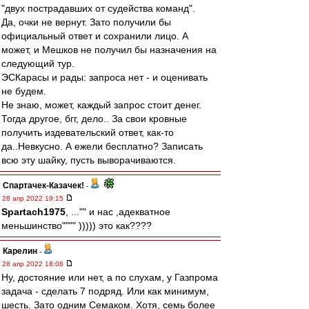
"двух пострадавших от судейства команд".
Да, очки не вернут. Зато получили бы
официальный ответ и сохранили лицо. А
может, и Мешков не получил бы назначения на
следующий тур.
ЭСКарасы и рады: запроса нет - и оценивать
не будем.
Не знаю, может, каждый запрос стоит денег.
Тогда другое, бгг, дело.. За свои кровные
получить издевательский ответ, как-то
да..Невкусно. А ежели бесплатно? Записать
всю эту шайку, пусть выворачиваются.
Спартачек-Казачек!
-
28 апр 2022 19:15
Spartach1975
, ..."" и нас ,адекватное
меньшинство"""" ))))) это как????
Карелин
-
28 апр 2022 18:08
Ну, достояние или нет, а по слухам, у Газпрома
задача - сделать 7 подряд. Или как минимум,
шесть. Зато одним Семаком. Хотя, семь более