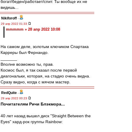
богат/беден/работает/спит. Ты вообще их не
видишь...
Nikiforoff
-
29 апр 2022 01:33
mmmmm » 28 апр 2022 10:08
На самом деле, золотым ключиком Спартака
Карреры был Фернандо.
_______
Вполне возможно ты, прав.
Космос был, я так сказал после первой
диагональки, которая, на стадио очень видна.
Сразу видно, когда с мячом мастер.
RedQuite
-
29 апр 2022 00:23
Почитателям Ричи Блэкмора...
40 лет назад вышел диск "Straight Between the
Eyes" хард-рок группы Rainbow: