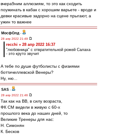
вчера9ним аллюзиям, то это как сходить
поужинать в кабак с хорошим варьете - вроде и
девки красивые задорно на сцене прыгают, а
ужин то важнее
МосфОлд
-
28 апр 2022 21:49
recchi » 28 апр 2022 16:37
"любовница" с отвратительной рожей Салаха
- это круто звучит
А тебе по душе футболисты с физиями
боттичеллевской Венеры?
Ну, ню...
SAS
-
28 апр 2022 21:46
Так как на ВВ, в силу возраста,
ФК СМ видели в живую с 60-х
прошлого века до наших дней, то
Великие Тренеры для нас:
Н. Симонян
К. Бесков