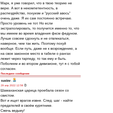
Марк, я уже говорил, что в твою теорию не
верю. А вот в некомпетентность, в
распездяйство, похуизм и "русский авось"
очень даже. Я их сам постоянно встречаю.
Просто уровень не тот. Но если
экстраполировать, то получится именно то, что
мы имеем во время владения фксм федуном.
Лучше совсем сдохнуть и не отвлекаться,
наверное, чем так жить. Поэтому похуй
вообще. Если путь, даже не к возрождению, а
на свое законное место в табели о рангах
лежит через тарпеду, то так ему и быть.
Поболеем и во втором дивизионе, тут я с тобой
согласен.
Последнее сообщение
suslov
-
29 апр 2022 12:58
Шамаханская царица проебала сезон со
свистом.
Вот и ищет врагов извне. След. шаг - найти
предателей в своём курятнике.
Сжечь ведьму!