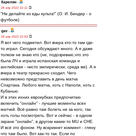
Карелин
-
28 апр 2022 22:11
"Не делайте из еды культа!" (О. И. Бендер - о
футболе)
gav
-
28 апр 2022 22:03
Я вот чего подметил. Вот вчера кто-то там где-
то играл. Сегодня обсуждают много. А я даже
толком не знаю кто (не, подозреваю,что это
была ЛЧ и играла испанская команда и
английская - чисто эмпирически, среда же). А я
вчера в театр прекрасно сходил. Чего
невозможно представить в день матча
Спартака. Любого матча, хоть с Наполи, хоть с
Кубанью.
И в этих ихних еврокубках предпочитаю
включить "онлайн" - лучшие моменты всех
матчей. Всё-равно там болеть не за кого, так
хоть голы посмотреть. Вот и сейчас - в одном
экране "онлайн", в другом какие-то MU и CHE.
И всё это фоном. Ну вскрикнет коммент - гляну
что там было. Вот как-то так. Если по