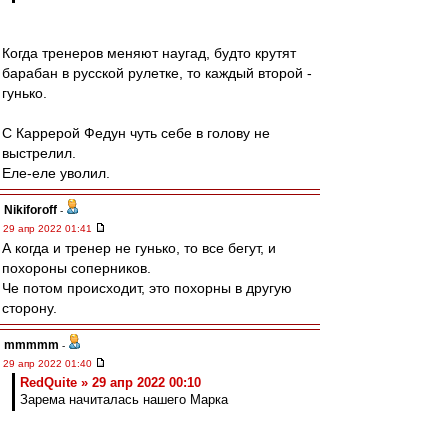
Когда тренеров меняют наугад, будто крутят
барабан в русской рулетке, то каждый второй -
гунько.
С Каррерой Федун чуть себе в голову не
выстрелил.
Еле-еле уволил.
Nikiforoff
-
29 апр 2022 01:41
А когда и тренер не гунько, то все бегут, и
похороны соперников.
Че потом происходит, это похорны в другую
сторону.
mmmmm
-
29 апр 2022 01:40
RedQuite » 29 апр 2022 00:10
Зарема начиталась нашего Марка