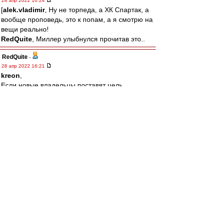
28 апр 2022 16:24
[
alek.vladimir
, Ну не торпеда, а ХК Спартак, а
вообще проповедь, это к попам, а я смотрю на
вещи реально!
RedQuite
, Миллер улыбнулся прочитав это..
RedQuite
-
28 апр 2022 16:21
kreon
,
Если новые владельцы поставят цель
вернуться на вершину вдолгую, никто им
помешать не сможет! Есть только одно условие
- Спартак надо любить больше себя!
alek.vladimir
-
28 апр 2022 16:14
щитаю кощунством проповедовать тут "кто
если не фидун?" без "спасиба что не торпеда"
и "зато он стадион построил"
лео22
-
28 апр 2022 15:55
То что не вспоминают про Эмери, так
выплакано все по нему давно уже.