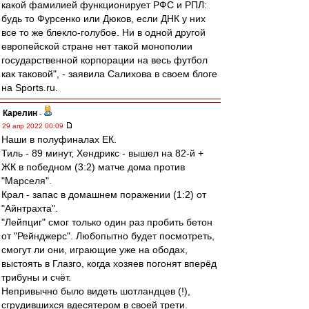
какой фамилией функционирует РФС и РПЛ:
будь то Фурсенко или Дюков, если ДНК у них
все то же блекло-голубое. Ни в одной другой
европейской стране нет такой монополии
государственной корпорации на весь футбол
как таковой", - заявила Салихова в своем блоге
на Sports.ru.
Карелин
-
29 апр 2022 00:09
Наши в полуфиналах ЕК.
Тиль - 89 минут, Хендрикс - вышел на 82-й +
ЖК в победном (3:2) матче дома против
"Марселя".
Крал - запас в домашнем поражении (1:2) от
"Айнтрахта".
"Лейпциг" смог только один раз пробить бетон
от "Рейнджерс". Любопытно будет посмотреть,
смогут ли они, играющие уже на ободах,
выстоять в Глазго, когда хозяев погонят вперёд
трибуны и счёт.
Непривычно было видеть шотландцев (!),
сгрудившихся вдесятером в своей трети.