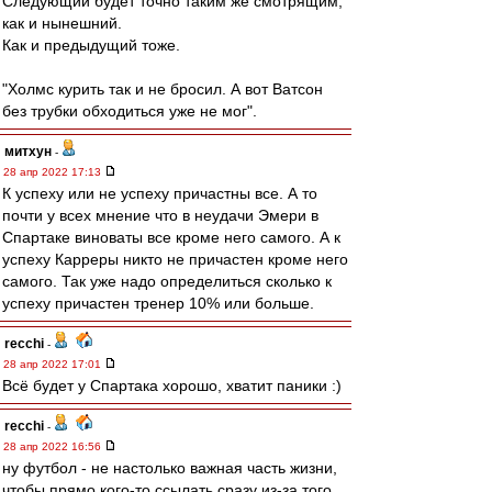
Следующий будет точно таким же смотрящим,
как и нынешний.
Как и предыдущий тоже.
"Холмс курить так и не бросил. А вот Ватсон
без трубки обходиться уже не мог".
митхун
-
28 апр 2022 17:13
К успеху или не успеху причастны все. А то
почти у всех мнение что в неудачи Эмери в
Спартаке виноваты все кроме него самого. А к
успеху Карреры никто не причастен кроме него
самого. Так уже надо определиться сколько к
успеху причастен тренер 10% или больше.
recchi
-
28 апр 2022 17:01
Всё будет у Спартака хорошо, хватит паники :)
recchi
-
28 апр 2022 16:56
ну футбол - не настолько важная часть жизни,
чтобы прямо кого-то ссылать сразу из-за того,