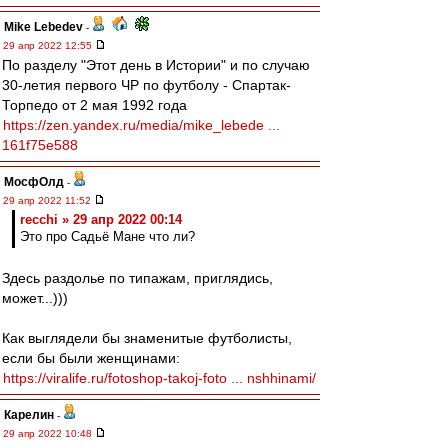
Mike Lebedev
-
29 апр 2022 12:55
По разделу "Этот день в Истории" и по случаю
30-летия первого ЧР по футболу - Спартак-
Торпедо от 2 мая 1992 года
https://zen.yandex.ru/media/mike_lebede ...
161f75e588
МосфОлд
-
29 апр 2022 11:52
recchi » 29 апр 2022 00:14
Это про Садьё Мане что ли?
Здесь раздолье по типажам, приглядись,
может...)))
Как выглядели бы знаменитые футболисты,
если бы были женщинами:
https://viralife.ru/fotoshop-takoj-foto ... nshhinami/
Карелин
-
29 апр 2022 10:48