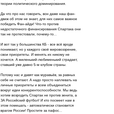
теории политического доминирования.
Да что про нас говорить, вон даже наш фан-
движ об этом не знает, для них самое важное
победить Фан-айди! Что-то против
недостаточного финансирования Спартака они
так не протестовали, почему-то...
И вот так у большинства КБ - все всё вроде
понимают, но у каждого своё мировоззрение,
свои приоритеты. И менять их никому не
хочется. А миленький-любименький страдает,
ставший уже давно 5-м клубом страны.
Потому нас и давят как муравьёв, за равных
себе не считают. А надо просто наплевать на
личные приоритеты и всем объединиться
вокруг идеи конкурентоспособности. Мы ведь
хотим возродить Спартак не против зенита, а
ЗА Российский футбол! И кто посмеет нам в
этом помешать - автоматически становится
врагом России! Простите за пафос...