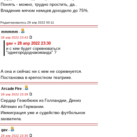
Понять - можно, трудно простить, да..
Владение мячом немцев доходило до 75%.
Редактировалось 29 апр 2022 00:11
mmmmm
-
28 апр 2022 23:43
gav » 28 апр 2022 23:30
и с кем будет соревноваться
"одингорододнакоманда" ?
А она и сейчас ни с кем не соревнуется.
Постановка в крепостном театрике.
Arcade Fire
-
28 апр 2022 23:39
Сердар Гезюбююк из Голландии, Дениз
Айтекин из Германии.
Иммиграция уже и судейство футбольное
захватила.
gav
-
28 апр 2022 23:30