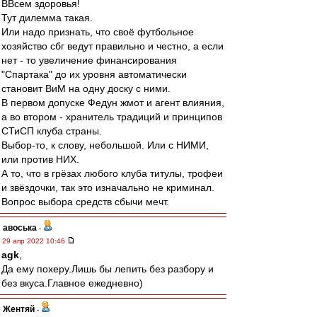
ВВсем здоровья!
Тут дилемма такая.
Или надо признать, что своё футбольное
хозяйство сбг ведут правильно и честно, а если
нет - то увеличение финансирования
"Спартака" до их уровня автоматически
становит ВиМ на одну доску с ними.
В первом допуске Федун жмот и агент влияния,
а во втором - хранитель традиций и принципов
СТиСП клуба страны.
Выбор-то, к слову, небольшой. Или с НИМИ,
или против НИХ.
А то, что в грёзах любого клуба титулы, трофеи
и звёздочки, так это изначально не криминал.
Вопрос выбора средств сбычи мечт.
авоська
-
29 апр 2022 10:46
agk
,
Да ему похеру.Лишь бы лепить без разбору и
без вкуса.Главное ежедневно)
Жентяй
-