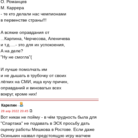
О. Романцев
М. Каррера
- те кто делали нас чемпионами
в первенстве страны!!!
А всякие оправдания от
...Карпина, Черчесова, Аленичева
и т.д.....- это для их успокоения,
А на деле?
"Ну не смогла"(
И лучше помолчать им
и не дышать в трубочку от своих
лёгких на СМИ, ища кучу причин,
оправданий и виноватых всех
вокруг, кроме них!
Карелин
-
28 апр 2022 20:45
Вот никак не пойму - в чём трудность была для
"Спартака" не подавать в ЭСК просьбу дать
оценку работы Мешкова в Ростове. Если даже
Осинькин назвал предстоящую игру матчем