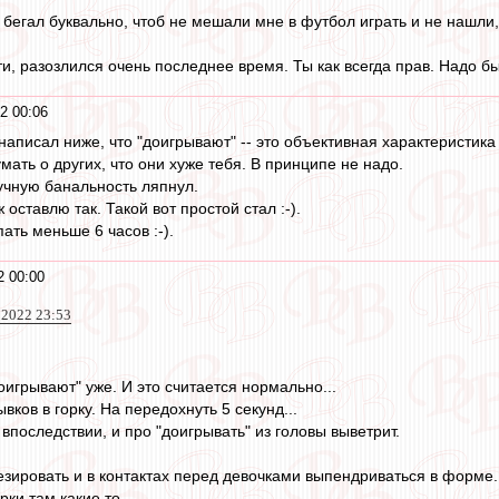
к бегал буквально, чтоб не мешали мне в футбол играть и не нашли,
и, разозлился очень последнее время. Ты как всегда прав. Надо б
2 00:06
 написал ниже, что "доигрывают" -- это объективная характеристик
мать о других, что они хуже тебя. В принципе не надо.
кучную банальность ляпнул.
 оставлю так. Такой вот простой стал :-).
ать меньше 6 часов :-).
2 00:00
 2022 23:53
доигрывают" уже. И это считается нормально...
ков в горку. На передохнуть 5 секунд...
впоследствии, и про "доигрывать" из головы выветрит.
ировать и в контактах перед девочками выпендриваться в форме.
ки там какие то.