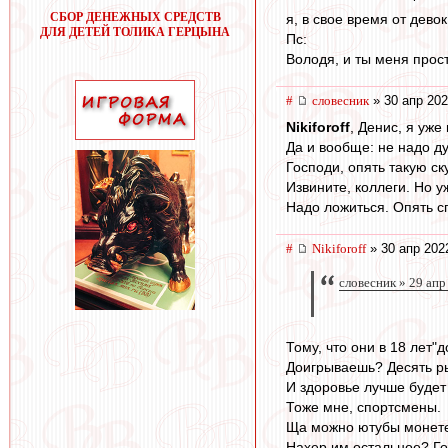
СБОР ДЕНЕЖНЫХ СРЕДСТВ
я, в свое время от дево
ДЛЯ ДЕТЕЙ ТОЛИКА ГЕРЦЫНА
Пс:
Володя, и ты меня прост
#
словесник
» 30 апр 202
Nikiforoff
, Денис, я уже
Да и вообще: не надо ду
Господи, опять такую с
Извините, коллеги. Но уж
Надо ложиться. Опять сп
#
Nikiforoff
» 30 апр 202
словесник » 29 апр
Тому, что они в 18 лет"
Доигрываешь? Десять рыв
И здоровье лучше будет 
Тоже мне, спортсмены.
Ща можно ютубы монетез
Нахер им остальное? Гор