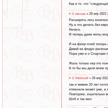
Как и то, что "следующи
#
авоська
» 29 апр 2022 
Расширять лигу конечно
Ну а что делать без евр
Нечего.
И теперь даже жопы мор
И на феер-плей теперь 
Давай-ка федун раскоше
Пора уже и о Спартаке 
Жаль только хер кто по
А то бы мы дали всем пр
#
Nikiforoff
» 29 апр 202
так и живем 20 лет почт
отменили может уже, а я
Повторяю, охуительно вс
Шоб я так жил.