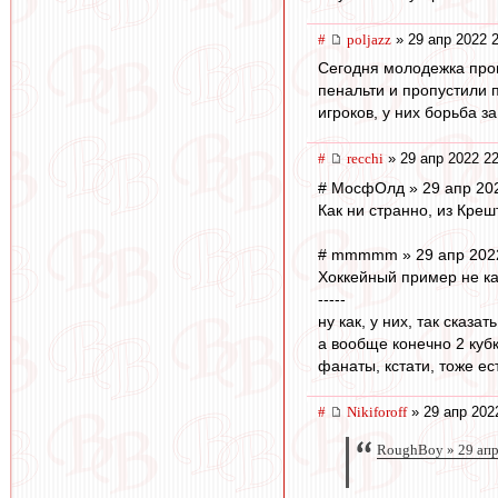
#
poljazz
» 29 апр 2022 
Сегодня молодежка прои
пенальти и пропустили п
игроков, у них борьба з
#
recchi
» 29 апр 2022 22
# МосфОлд » 29 апр 202
Как ни странно, из Креш
# mmmmm » 29 апр 2022
Хоккейный пример не ка
-----
ну как, у них, так сказат
а вообще конечно 2 кубк
фанаты, кстати, тоже ест
#
Nikiforoff
» 29 апр 202
RoughBoy » 29 апр