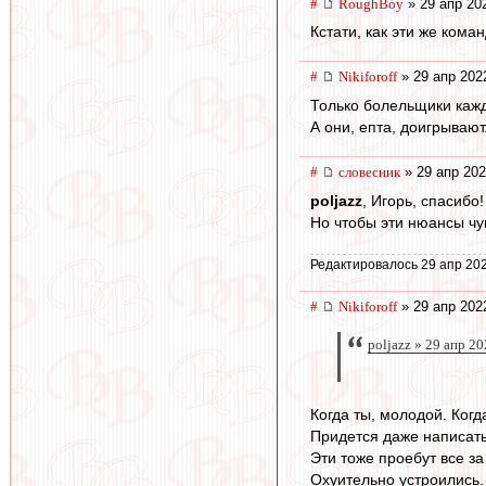
#
RoughBoy
» 29 апр 20
Кстати, как эти же ком
#
Nikiforoff
» 29 апр 202
Только болельщики кажды
А они, епта, доигрывают
#
словесник
» 29 апр 202
poljazz
, Игорь, спасибо
Но чтобы эти нюансы чув
Редактировалось 29 апр 202
#
Nikiforoff
» 29 апр 202
poljazz » 29 апр 2
Когда ты, молодой. Ког
Придется даже написат
Эти тоже проебут все за
Охуительно устроились.