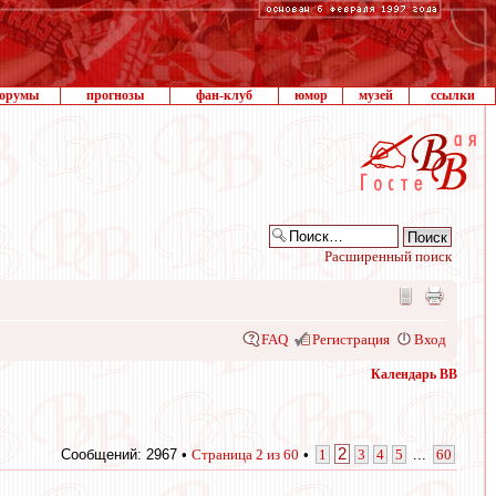
орумы
прогнозы
фан-клуб
юмор
музей
ссылки
Расширенный поиск
FAQ
Регистрация
Вход
Календарь ВВ
2
Сообщений: 2967 •
Страница
2
из
60
•
1
3
4
5
...
60