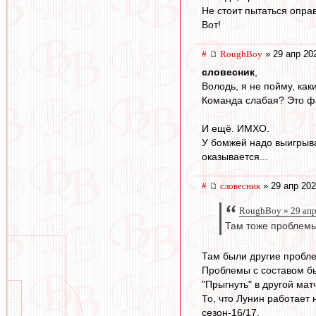
Не стоит пытаться оправ
Вот!
#
RoughBoy
» 29 апр 20
словесник
,
Володь, я не пойму, как
Команда слабая? Это фа
И ещё. ИМХО.
У бомжей надо выигрыва
оказывается...
#
словесник
» 29 апр 202
RoughBoy » 29 апр
Там тоже проблемы
Там были другие пробл
Проблемы с составом бы
"Прыгнуть" в другой ма
То, что Лунин работает 
сезон-16/17.