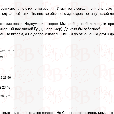
ъективно, а не с их точки зрения. И выиграть сегодня они очень хот
случая всё-таки. Пилипенко обычно хладнокровнее, а тут такой ляп
претензия вовсе. Недоумение скорее. Мы вообще-то болельщики, пра
икарный пас пяткой Гуцы, например). Да хотя бы забавное!
ами-то играем, а не доброжелательными (и по отношению друг к др
 2022, 23:45
ия
2 23:56
2 23:45
 2022 23:33
всегда, ты это прекрасно знаешь. Но Спорт профессиональный это 