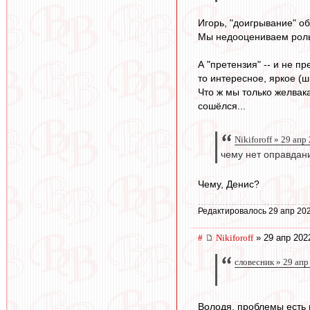
Игорь, "доигрывание" об
Мы недооцениваем роль 
А "претензия" -- и не 
то интересное, яркое (ш
Что ж мы только желвак
сошёлся...
Nikiforoff » 29 апр
чему нет оправдан
Чему, Денис?
Редактировалось 29 апр 202
#
Nikiforoff
» 29 апр 202
словесник » 29 апр
Володя, проблемы есть 