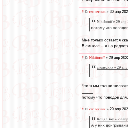
#
словесник
» 30 апр 202
Nikiforoff » 29 апр
потому что поводов
Мне только остаётся ска
В смысле -- я на радос
#
Nikiforoff
» 29 апр 202
словесник » 29 апр
Что ж мы только желвак
_____
потому что поводов для, 
#
словесник
» 29 апр 202
RoughBoy » 29 апр
А у них доигрывани