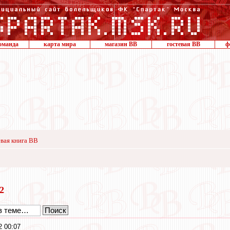
оманда
карта мира
магазин ВВ
гостевая ВВ
ф
вая книга ВВ
22
2 00:07