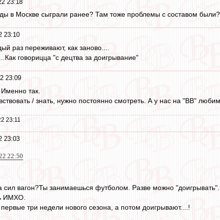
22 23:18
анды в Москве сыграли ранее? Там тоже проблемы с составом были?
2 23:10
й раз переживают, как заново....
...Как говорицца "с децтва за доигрывание"
2 23:09
! Именно так.
ствовать / знать, нужно постоянно смотреть. А у нас на "ВВ" люби
2 23:11
2 23:03
022 22:50
да сил вагон?Ты занимаешься футболом. Разве можно "доигрывать"
ь ИМХО.
 первые три недели нового сезона, а потом доигрывают....!