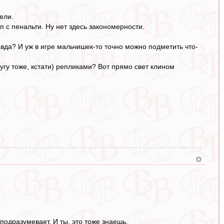
ели.
 с пенальти. Ну нет здесь закономерности.
вда? И уж в игре мальчишек-то точно можно подметить что-
угу тоже, кстати) репликами? Вот прямо свет клином
подразумевает. И ты, это тоже знаешь.