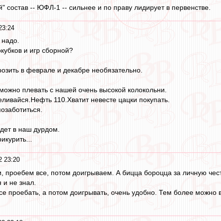
й" состав -- ЮФЛ-1 -- сильнее и по праву лидирует в первенстве.
23:24
 надо.
окубков и игр сборной?
озить в феврале и декабре необязательно.
можно плевать с нашей очень высокой колокольни.
ливайся.Нефть 110.Хватит невесте цацки покупать.
позаботиться.
едет в наш дурдом.
икурить...
2 23:20
и, проебем все, потом доигрываем. А бицца бороцца за личную чест
 и не знал.
е проебать, а потом доигрывать, очень удобно. Тем более можно в