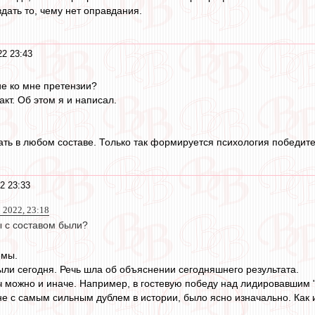
дать то, чему нет оправдания.
22 23:43
ие ко мне претензии?
кт. Об этом я и написал.
ть в любом составе. Только так формируется психология победител
2 23:33
 2022, 23:18
 с составом были?
емы.
ли сегодня. Речь шла об объяснении сегодняшнего результата.
тч можно и иначе. Например, в гостевую победу над лидировавшим 
не с самым сильным дублем в истории, было ясно изначально. Как и