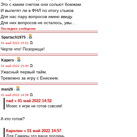
Это с каким счетом они сольют бомжам.
И вылетят ли в ФНЛ по итогу стыков.
Для нас пару вопросов имею ввиду.
Для них вопросов не осталось, увы...
Последнее сообщение
Spartach1975
-
01 май 2022 15:01
Черти что! Позорище!
Kapers
-
01 май 2022 15:00
Ужасный первый тайм.
Тревожно за игру с Енисеем.
man26
-
01 май 2022 14:58
nad » 01 май 2022 14:52
Мозес к игре не готов совсем!
А кто готов?
Карелин » 01 май 2022 14:57
Для Самары это ваще полдень.