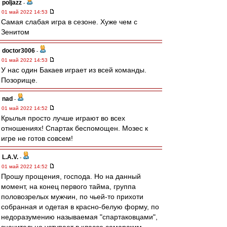
poljazz
-
01 май 2022 14:53
Самая слабая игра в сезоне. Хуже чем с
Зенитом
doctor3006
-
01 май 2022 14:53
У нас один Бакаев играет из всей команды.
Позорище.
nad
-
01 май 2022 14:52
Крылья просто лучше играют во всех
отношениях! Спартак беспомощен. Мозес к
игре не готов совсем!
L.А.V.
-
01 май 2022 14:52
Прошу прощения, господа. Но на данный
момент, на конец первого тайма, группа
половозрелых мужчин, по чьей-то прихоти
собранная и одетая в красно-белую форму, по
недоразумению называемая "спартаковцами",