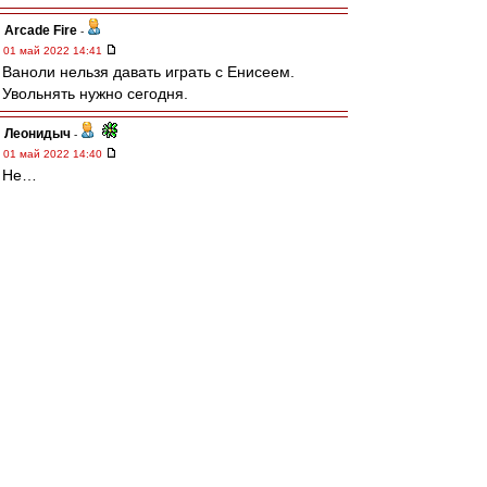
Arcade Fire
-
01 май 2022 14:41
Ваноли нельзя давать играть с Енисеем.
Увольнять нужно сегодня.
Леонидыч
-
01 май 2022 14:40
Не…
Давайте пожалеем «своих игроков»…
«Свою команду», блядь…
По-болеем от души!
poljazz
-
01 май 2022 14:40
Складывается такое впечатление, что команда
совершенно неуправляемая. Хлусевича и
Мозеса надо срочно менять. Да и Джикию тоже
mp
-
01 май 2022 14:40
Просто рвать уже начинают на куски.
Позорники.