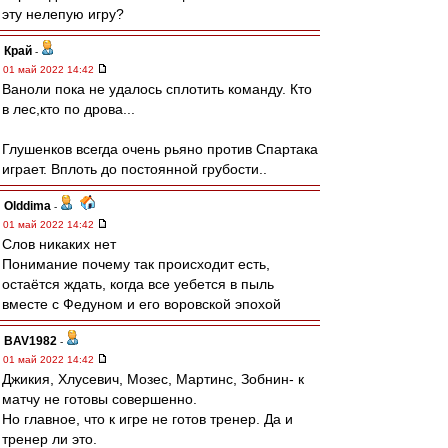
эту нелепую игру?
Край
-
01 май 2022 14:42
Ваноли пока не удалось сплотить команду. Кто
в лес,кто по дрова...
Глушенков всегда очень рьяно против Спартака
играет. Вплоть до постоянной грубости..
Olddima
-
01 май 2022 14:42
Слов никаких нет
Понимание почему так происходит есть,
остаётся ждать, когда все уебется в пыль
вместе с Федуном и его воровской эпохой
BAV1982
-
01 май 2022 14:42
Джикия, Хлусевич, Мозес, Мартинс, Зобнин- к
матчу не готовы совершенно.
Но главное, что к игре не готов тренер. Да и
тренер ли это.