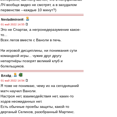
ЛЧ вообще видео не смотрят, а в захудалом
первенстве --каждые 10 минут?)
Nevladimirovi4
-
01 май 2022 14:55
Это не Спартак, а негронедеразумение какое-
то...
Всех легов вместе с Ваноли в печь.
Ни игровой дисциплины, ни понимания сути
командной игры... чужие друг другу
непартнёры позорят великий клуб и
болельщиков.
Влэйд
-
01 май 2022 14:54
Я тоже не понимаю, чему их на сегодняшний
матч научил Ваноли.
Настроя нет, взаимодействия нет, каких-то
ходов неожиданных нет.
Есть обычные проебы защиты, какой-то
дерганый Селихов, разобранный Мартинс.