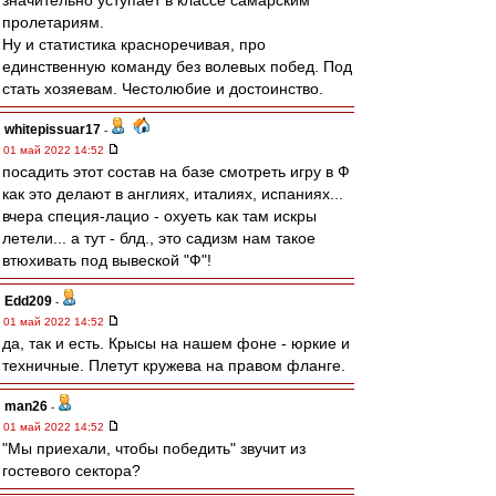
значительно уступает в классе самарским
пролетариям.
Ну и статистика красноречивая, про
единственную команду без волевых побед. Под
стать хозяевам. Честолюбие и достоинство.
whitepissuar17
-
01 май 2022 14:52
посадить этот состав на базе смотреть игру в Ф
как это делают в англиях, италиях, испаниях...
вчера специя-лацио - охуеть как там искры
летели... а тут - блд., это садизм нам такое
втюхивать под вывеской "Ф"!
Edd209
-
01 май 2022 14:52
да, так и есть. Крысы на нашем фоне - юркие и
техничные. Плетут кружева на правом фланге.
man26
-
01 май 2022 14:52
"Мы приехали, чтобы победить" звучит из
гостевого сектора?