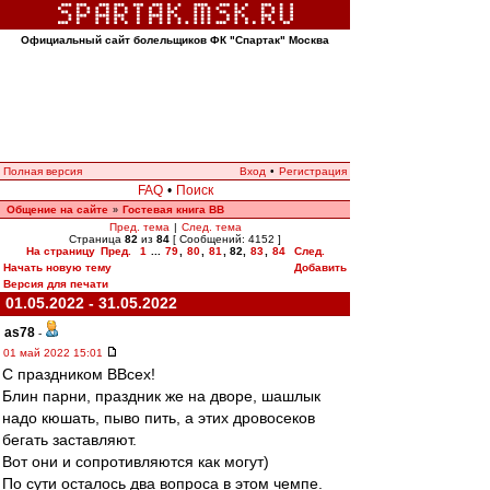
Официальный сайт болельщиков ФК "Спартак" Москва
Полная версия
Вход
•
Регистрация
FAQ
•
Поиск
Общение на сайте
Гостевая книга ВВ
»
Пред. тема
|
След. тема
Страница
82
из
84
[ Сообщений: 4152 ]
На страницу
Пред.
1
...
79
,
80
,
81
,
82
,
83
,
84
След.
Начать новую тему
Добавить
Версия для печати
01.05.2022 - 31.05.2022
as78
-
01 май 2022 15:01
С праздником ВВсех!
Блин парни, праздник же на дворе, шашлык
надо кюшать, пыво пить, а этих дровосеков
бегать заставляют.
Вот они и сопротивляются как могут)
По сути осталось два вопроса в этом чемпе.