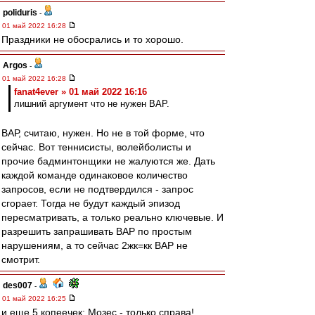
poliduris
-
01 май 2022 16:28
Праздники не обосрались и то хорошо.
Argos
-
01 май 2022 16:28
fanat4ever » 01 май 2022 16:16
лишний аргумент что не нужен ВАР.
ВАР, считаю, нужен. Но не в той форме, что
сейчас. Вот теннисисты, волейболисты и
прочие бадминтонщики не жалуются же. Дать
каждой команде одинаковое количество
запросов, если не подтвердился - запрос
сгорает. Тогда не будут каждый эпизод
пересматривать, а только реально ключевые. И
разрешить запрашивать ВАР по простым
нарушениям, а то сейчас 2жк=кк ВАР не
смотрит.
des007
-
01 май 2022 16:25
и еще 5 копеечек: Мозес - только справа!