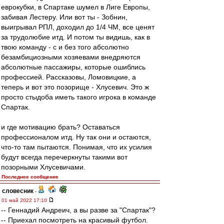
еврокубки, в Спартаке шумел в Лиге Европы,
забивая Лестеру. Или вот ты - Зобнин,
выигрывал РПЛ, доходил до 1/4 ЧМ, все ценят
за трудолюбие итд. И потом ты видишь, как в
твою команду - с и без того абсолютно
безамбициозными хозяевами внедряются
абсолютные пассажиры, которые ошиблись
профессией. Рассказовы, Ломовицкие, а
теперь и вот это позорище - Хлусевич. Это ж
просто стыдоба иметь такого игрока в команде
Спартак.
и где мотивацию брать? Оставаться
профессионалом итд. Ну так они и остаются,
что-то там пытаются. Понимая, что их усилия
будут всегда перечеркнуты такими вот
позорными Хлусевичами.
Последнее сообщение
словесник
-
01 май 2022 17:10
-- Геннадий Андреич, а вы разве за "Спартак"?
-- Приехал посмотреть на красивый футбол.