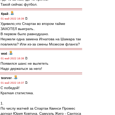
Такой сейчас футбол.
Край
-
01 май 2022 16:39
Удивило,что Спартак во втором тайме
ЗАХОТЕЛ выиграть..
В первом было равнодушно.
Неужели одна замена Игнатова на Шамара так
повлияла? Или из-за смены Мозесом фланга?
wod
-
01 май 2022 16:38
Появился шанс не вылететь
Надо держаться за него!
teorver
-
01 май 2022 16:37
С победой!
Краткая статистика.
1.
По числу матчей за Спартак Квинси Промес
догнал Юрия Ковтуна, Самуэль Жиго - Сантоса