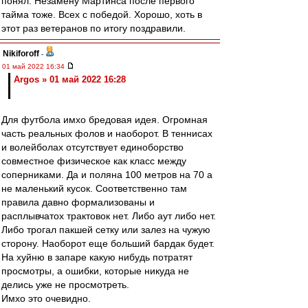
понял. Незамену Мартинса после первого
тайма тоже. Всех с победой. Хорошо, хоть в
этот раз ветеранов по итогу поздравили.
Nikiforoff
-
01 май 2022 16:34
Argos » 01 май 2022 16:28
Для футбола имхо бредовая идея. Огромная
часть реальных фолов и наоборот. В теннисах
и волейболах отсутствует единоборство
совместное физическое как класс между
соперниками. Да и поляна 100 метров на 70 а
не маленький кусок. Соответственно там
правила давно формализованы и
расплывчатох трактовок нет. Либо аут либо нет.
Либо трогал пакшей сетку или залез на чужую
сторону. Наоборот еще больший бардак будет.
На хуйню в запаре какую нибудь потратят
просмотры, а ошибки, которые никуда не
делись уже не просмотреть.
Имхо это очевидно.