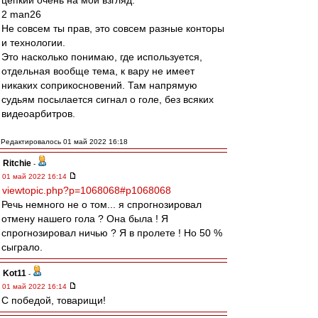
цепкий очень на мой взгляд.
2 man26
Не совсем ты прав, это совсем разные конторы
и технологии.
Это насколько понимаю, где используется,
отдельная вообще тема, к вару не имеет
никаких соприкосновений. Там напрямую
судьям посылается сигнал о голе, без всяких
видеоарбитров.
Редактировалось 01 май 2022 16:18
Ritchie
-
01 май 2022 16:14
viewtopic.php?p=1068068#p1068068
Речь немного не о том... я спрогнозировал
отмену нашего гола ? Она была ! Я
спрогнозировал ничью ? Я в пролете ! Но 50 %
сыграло.
Kot11
-
01 май 2022 16:14
С победой, товарищи!