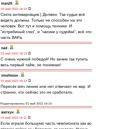
man26
-
01 май 2022 16:14
Секта антиваровцев:) Должен. Так судьи всё
видеть должны. Только не способен на это
человек. Вот тут и помощь техники. И
"ястребиный глаз", и "часики у судейки", всё это
часть ВАРа.
nad
-
01 май 2022 16:13
С очень нужной победой! Но зачем так тупить
весь первый тайм, не понимаю!
visahouse
-
01 май 2022 16:13
Пересёк мяч линию или нет отвечает не вар. И
странно, что сейчас это не сработало.
Редактировалось 01 май 2022 16:14
митхун
-
01 май 2022 16:11
Если играли большукю часть чемпионата как во