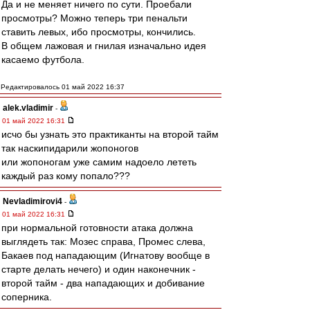
Да и не меняет ничего по сути. Проебали
просмотры? Можно теперь три пенальти
ставить левых, ибо просмотры, кончились.
В общем лажовая и гнилая изначально идея
касаемо футбола.
Редактировалось 01 май 2022 16:37
alek.vladimir
-
01 май 2022 16:31
исчо бы узнать это практиканты на второй тайм
так наскипидарили жопоногов
или жопоногам уже самим надоело лететь
каждый раз кому попало???
Nevladimirovi4
-
01 май 2022 16:31
при нормальной готовности атака должна
выглядеть так: Мозес справа, Промес слева,
Бакаев под нападающим (Игнатову вообще в
старте делать нечего) и один наконечник -
второй тайм - два нападающих и добивание
соперника.