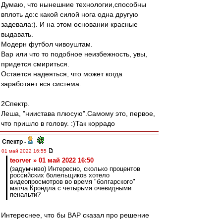
Думаю, что нынешние технологии,способны
вплоть до:с какой силой нога одна другую
задевала:). И на этом основании красные
выдавать.
Модерн футбол чивоуштам.
Вар или что то подобное неизбежность, увы,
придется смириться.
Остается надеяться, что может когда
заработает вся система.
2Спектр.
Леша, "ниистава плюсую".Самому это, первое,
что пришло в голову. :)Так коррадо
Спектр
-
01 май 2022 16:55
teorver » 01 май 2022 16:50
(задумчиво) Интересно, сколько процентов
российских болельщиков хотело
видеопросмотров во время "болгарского"
матча Крондла с четырьмя очевидными
пенальти?
Интереснее, что бы ВАР сказал про решение