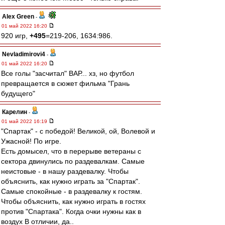
Alex Green
-
01 май 2022 16:20
920 игр,
+495
=219-206, 1634:986.
Nevladimirovi4
-
01 май 2022 16:20
Все голы "засчитал" ВАР... хз, но футбол
превращается в сюжет фильма "Грань
будущего"
Карелин
-
01 май 2022 16:19
"Спартак" - с победой! Великой, ой, Волевой и
Ужасной! По игре.
Есть домысел, что в перерыве ветераны с
сектора двинулись по раздевалкам. Самые
неистовые - в нашу раздевалку. Чтобы
объяснить, как нужно играть за "Спартак".
Самые спокойные - в раздевалку к гостям.
Чтобы объяснить, как нужно играть в гостях
против "Спартака". Когда очки нужны как в
воздух В отличии, да..