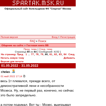
Официальный сайт болельщиков ФК "Спартак" Москва
Полная версия
Вход
•
Регистрация
FAQ
•
Поиск
Общение на сайте
Гостевая книга ВВ
»
Пред. тема
|
След. тема
Страница
80
из
84
[ Сообщений: 4152 ]
На страницу
Пред.
1
...
77
,
78
,
79
,
80
,
81
,
82
,
83
,
84
След.
Начать новую тему
Добавить
Версия для печати
01.05.2022 - 31.05.2022
chelas
-
01 май 2022 17:14
весь 1т плевался, прежде всего, от
демонстративной лени и несобранности
Мозеса. Ну, не первый раз, конечно, но сейчас
это было запредельно.
а потом подумал. Вот ты - Мозес, выигрывал