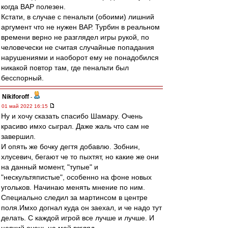
когда ВАР полезен.
Кстати, в случае с пенальти (обоими) лишний
аргумент что не нужен ВАР. Турбин в реальном
времени верно не разглядел игры рукой, по
человечески не считая случайные попадания
нарушениями и наоборот ему не понадобился
никакой повтор там, где пенальти был
бесспорный.
Nikiforoff
-
01 май 2022 16:15
Ну и хочу сказать спасибо Шамару. Очень
красиво имхо сыграл. Даже жаль что сам не
завершил.
И опять же бочку дегтя добавлю. Зобнин,
хлусевич, бегают че то пыхтят, но какие же они
на данный момент, "тупые" и
"нескультяпистые", особенно на фоне новых
угольков. Начинаю менять мнение по ним.
Специально следил за мартинсом в центре
поля.Имхо догнал куда он заехал, и че надо тут
делать. С каждой игрой все лучше и лучше. И