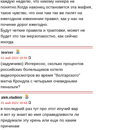
каждую неделю, что никому нихера не
понятно.Когда наконец остановится эта мафия,
такое чувство, что они там так же пилят на
ежегодном изменении правил, как у нас на
починке дорог ежегодно.
Будут четкие правила и трактовки, может не
будет это так мерзопакостно, как сейчас
иногда.
teorver
-
01 май 2022 16:50
(задумчиво) Интересно, сколько процентов
российских болельщиков хотело
видеопросмотров во время "болгарского"
матча Крондла с четырьмя очевидными
пенальти?
alek.vladimir
-
01 май 2022 16:44
в последний раз тут про этот ипучий вар
я вот ху знает во имя справедливости ли
придумали эту хрень или еще по каким
причинам