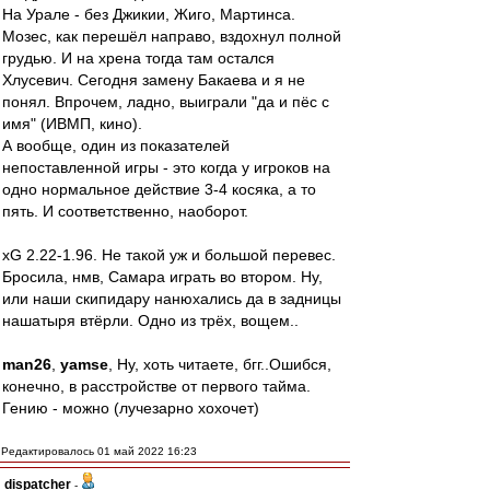
На Урале - без Джикии, Жиго, Мартинса.
Мозес, как перешёл направо, вздохнул полной
грудью. И на хрена тогда там остался
Хлусевич. Сегодня замену Бакаева и я не
понял. Впрочем, ладно, выиграли "да и пёс с
имя" (ИВМП, кино).
А вообще, один из показателей
непоставленной игры - это когда у игроков на
одно нормальное действие 3-4 косяка, а то
пять. И соответственно, наоборот.
xG 2.22-1.96. Не такой уж и большой перевес.
Бросила, нмв, Самара играть во втором. Ну,
или наши скипидару нанюхались да в задницы
нашатыря втёрли. Одно из трёх, вощем..
man26
,
yamse
, Ну, хоть читаете, бгг..Ошибся,
конечно, в расстройстве от первого тайма.
Гению - можно (лучезарно хохочет)
Редактировалось 01 май 2022 16:23
dispatcher
-