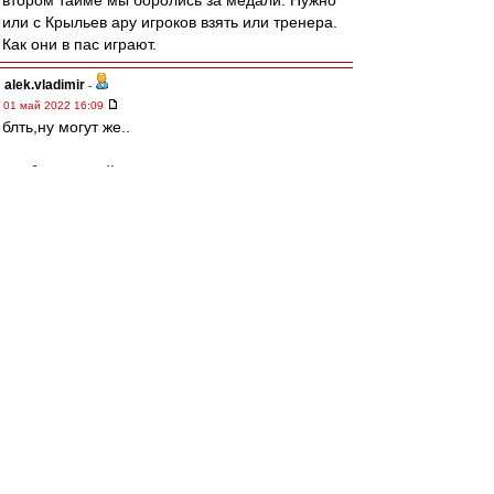
втором тайме мы боролись за медали. Нужно
или с Крыльев ару игроков взять или тренера.
Как они в пас играют.
alek.vladimir
-
01 май 2022 16:09
блть,ну могут же..
где бы еще найти такого тренера при котором
они будут могеть чаще,чем один раз через
десять)
man26
Лёша,категоричное НЕТ
такие пидар со свистком обязан сразу
засчитывать
без телевизора
МосфОлд
-
01 май 2022 16:09
man26 » 01 май 2022 16:04
Кстати, лишний аргумент за ВАР.