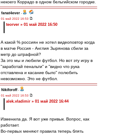
некоего Коррадо в одном бельгийском городке.
fanat4ever
-
01 май 2022 16:53
teorver » 01 май 2022 16:50
А какой % россиян не хотел видеоповтор когда
в матче Россия - Англия Зырянова сбили за
метр до штрафной?
За это мы и любили футбол. Но вот эту игру в
"заработай пенальти" и "видно что рука
отставлена и касание было" полюбить
невозможно. Это не футбол.
Nikiforoff
-
01 май 2022 16:53
alek.vladimir » 01 май 2022 16:44
Изменила да. Я вот уже привык. Вопрос, как
работает.
Во-первых меняют правила теперь блять