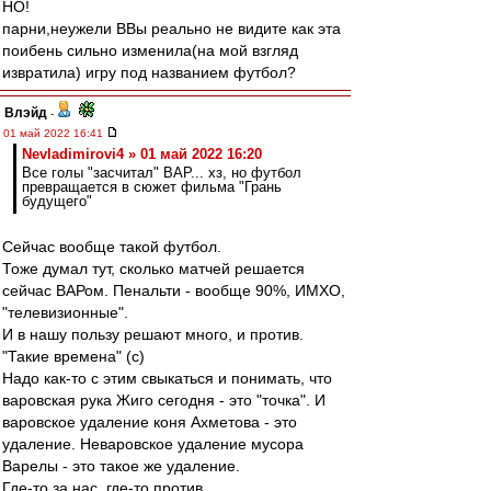
НО!
парни,неужели ВВы реально не видите как эта
поибень сильно изменила(на мой взгляд
извратила) игру под названием футбол?
Влэйд
-
01 май 2022 16:41
Nevladimirovi4 » 01 май 2022 16:20
Все голы "засчитал" ВАР... хз, но футбол
превращается в сюжет фильма "Грань
будущего"
Сейчас вообще такой футбол.
Тоже думал тут, сколько матчей решается
сейчас ВАРом. Пенальти - вообще 90%, ИМХО,
"телевизионные".
И в нашу пользу решают много, и против.
"Такие времена" (с)
Надо как-то с этим свыкаться и понимать, что
варовская рука Жиго сегодня - это "точка". И
варовское удаление коня Ахметова - это
удаление. Неваровское удаление мусора
Варелы - это такое же удаление.
Где-то за нас, где-то против.