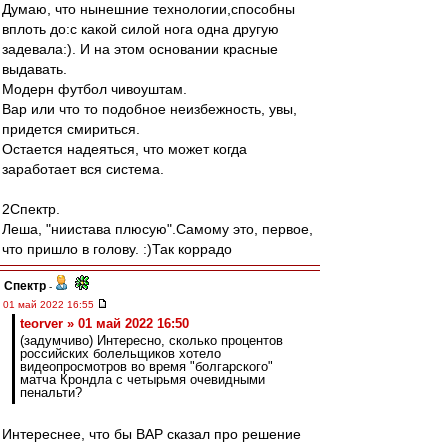
Думаю, что нынешние технологии,способны
вплоть до:с какой силой нога одна другую
задевала:). И на этом основании красные
выдавать.
Модерн футбол чивоуштам.
Вар или что то подобное неизбежность, увы,
придется смириться.
Остается надеяться, что может когда
заработает вся система.
2Спектр.
Леша, "ниистава плюсую".Самому это, первое,
что пришло в голову. :)Так коррадо
Спектр
-
01 май 2022 16:55
teorver » 01 май 2022 16:50
(задумчиво) Интересно, сколько процентов
российских болельщиков хотело
видеопросмотров во время "болгарского"
матча Крондла с четырьмя очевидными
пенальти?
Интереснее, что бы ВАР сказал про решение