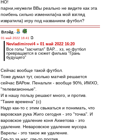
НО!
парни,неужели ВВы реально не видите как эта
поибень сильно изменила(на мой взгляд
извратила) игру под названием футбол?
Влэйд
-
01 май 2022 16:41
Nevladimirovi4 » 01 май 2022 16:20
Все голы "засчитал" ВАР... хз, но футбол
превращается в сюжет фильма "Грань
будущего"
Сейчас вообще такой футбол.
Тоже думал тут, сколько матчей решается
сейчас ВАРом. Пенальти - вообще 90%, ИМХО,
"телевизионные".
И в нашу пользу решают много, и против.
"Такие времена" (с)
Надо как-то с этим свыкаться и понимать, что
варовская рука Жиго сегодня - это "точка". И
варовское удаление коня Ахметова - это
удаление. Неваровское удаление мусора
Варелы - это такое же удаление.
Где-то за нас, где-то против.