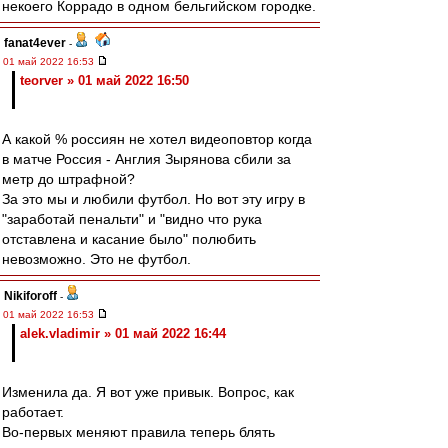
некоего Коррадо в одном бельгийском городке.
fanat4ever
-
01 май 2022 16:53
teorver » 01 май 2022 16:50
А какой % россиян не хотел видеоповтор когда
в матче Россия - Англия Зырянова сбили за
метр до штрафной?
За это мы и любили футбол. Но вот эту игру в
"заработай пенальти" и "видно что рука
отставлена и касание было" полюбить
невозможно. Это не футбол.
Nikiforoff
-
01 май 2022 16:53
alek.vladimir » 01 май 2022 16:44
Изменила да. Я вот уже привык. Вопрос, как
работает.
Во-первых меняют правила теперь блять