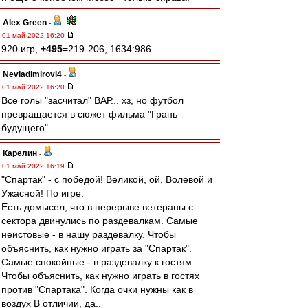
Alex Green
-
01 май 2022 16:20
920 игр,
+495
=219-206, 1634:986.
Nevladimirovi4
-
01 май 2022 16:20
Все голы "засчитал" ВАР... хз, но футбол
превращается в сюжет фильма "Грань
будущего"
Карелин
-
01 май 2022 16:19
"Спартак" - с победой! Великой, ой, Волевой и
Ужасной! По игре.
Есть домысел, что в перерыве ветераны с
сектора двинулись по раздевалкам. Самые
неистовые - в нашу раздевалку. Чтобы
объяснить, как нужно играть за "Спартак".
Самые спокойные - в раздевалку к гостям.
Чтобы объяснить, как нужно играть в гостях
против "Спартака". Когда очки нужны как в
воздух В отличии, да..