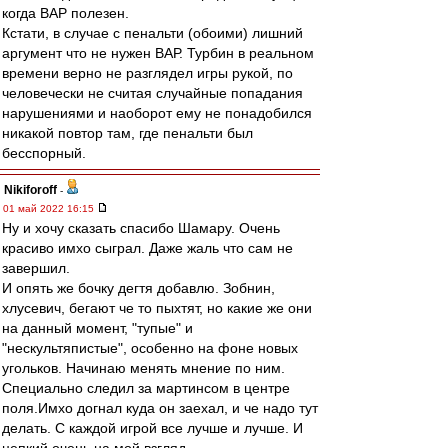
когда ВАР полезен.
Кстати, в случае с пенальти (обоими) лишний
аргумент что не нужен ВАР. Турбин в реальном
времени верно не разглядел игры рукой, по
человечески не считая случайные попадания
нарушениями и наоборот ему не понадобился
никакой повтор там, где пенальти был
бесспорный.
Nikiforoff
-
01 май 2022 16:15
Ну и хочу сказать спасибо Шамару. Очень
красиво имхо сыграл. Даже жаль что сам не
завершил.
И опять же бочку дегтя добавлю. Зобнин,
хлусевич, бегают че то пыхтят, но какие же они
на данный момент, "тупые" и
"нескультяпистые", особенно на фоне новых
угольков. Начинаю менять мнение по ним.
Специально следил за мартинсом в центре
поля.Имхо догнал куда он заехал, и че надо тут
делать. С каждой игрой все лучше и лучше. И