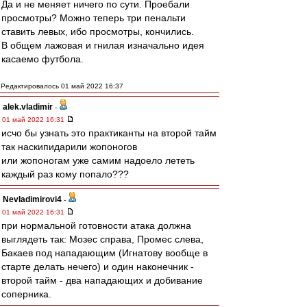
Да и не меняет ничего по сути. Проебали
просмотры? Можно теперь три пенальти
ставить левых, ибо просмотры, кончились.
В общем лажовая и гнилая изначально идея
касаемо футбола.
Редактировалось 01 май 2022 16:37
alek.vladimir
-
01 май 2022 16:31
исчо бы узнать это практиканты на второй тайм
так наскипидарили жопоногов
или жопоногам уже самим надоело лететь
каждый раз кому попало???
Nevladimirovi4
-
01 май 2022 16:31
при нормальной готовности атака должна
выглядеть так: Мозес справа, Промес слева,
Бакаев под нападающим (Игнатову вообще в
старте делать нечего) и один наконечник -
второй тайм - два нападающих и добивание
соперника.