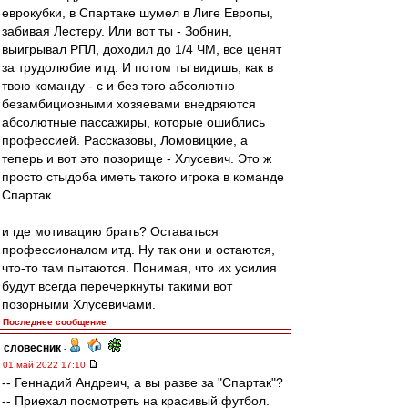
еврокубки, в Спартаке шумел в Лиге Европы,
забивая Лестеру. Или вот ты - Зобнин,
выигрывал РПЛ, доходил до 1/4 ЧМ, все ценят
за трудолюбие итд. И потом ты видишь, как в
твою команду - с и без того абсолютно
безамбициозными хозяевами внедряются
абсолютные пассажиры, которые ошиблись
профессией. Рассказовы, Ломовицкие, а
теперь и вот это позорище - Хлусевич. Это ж
просто стыдоба иметь такого игрока в команде
Спартак.
и где мотивацию брать? Оставаться
профессионалом итд. Ну так они и остаются,
что-то там пытаются. Понимая, что их усилия
будут всегда перечеркнуты такими вот
позорными Хлусевичами.
Последнее сообщение
словесник
-
01 май 2022 17:10
-- Геннадий Андреич, а вы разве за "Спартак"?
-- Приехал посмотреть на красивый футбол.