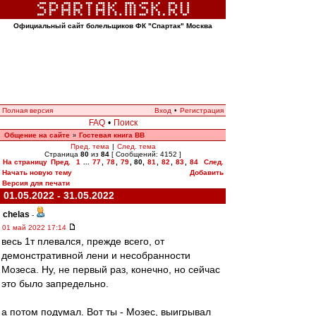
Официальный сайт болельщиков ФК "Спартак" Москва
Полная версия
Вход
•
Регистрация
FAQ
•
Поиск
Общение на сайте
Гостевая книга ВВ
»
Пред. тема
|
След. тема
Страница
80
из
84
[ Сообщений: 4152 ]
На страницу
Пред.
1
...
77
,
78
,
79
,
80
,
81
,
82
,
83
,
84
След.
Начать новую тему
Добавить
Версия для печати
01.05.2022 - 31.05.2022
chelas
-
01 май 2022 17:14
весь 1т плевался, прежде всего, от
демонстративной лени и несобранности
Мозеса. Ну, не первый раз, конечно, но сейчас
это было запредельно.
а потом подумал. Вот ты - Мозес, выигрывал