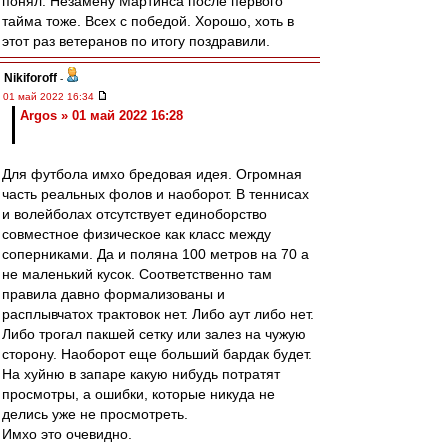
понял. Незамену Мартинса после первого
тайма тоже. Всех с победой. Хорошо, хоть в
этот раз ветеранов по итогу поздравили.
Nikiforoff
-
01 май 2022 16:34
Argos » 01 май 2022 16:28
Для футбола имхо бредовая идея. Огромная
часть реальных фолов и наоборот. В теннисах
и волейболах отсутствует единоборство
совместное физическое как класс между
соперниками. Да и поляна 100 метров на 70 а
не маленький кусок. Соответственно там
правила давно формализованы и
расплывчатох трактовок нет. Либо аут либо нет.
Либо трогал пакшей сетку или залез на чужую
сторону. Наоборот еще больший бардак будет.
На хуйню в запаре какую нибудь потратят
просмотры, а ошибки, которые никуда не
делись уже не просмотреть.
Имхо это очевидно.