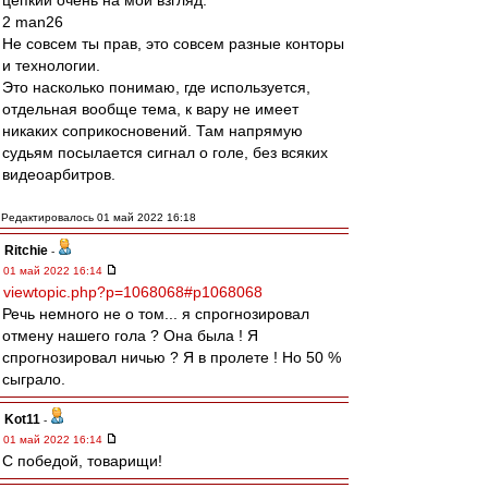
цепкий очень на мой взгляд.
2 man26
Не совсем ты прав, это совсем разные конторы
и технологии.
Это насколько понимаю, где используется,
отдельная вообще тема, к вару не имеет
никаких соприкосновений. Там напрямую
судьям посылается сигнал о голе, без всяких
видеоарбитров.
Редактировалось 01 май 2022 16:18
Ritchie
-
01 май 2022 16:14
viewtopic.php?p=1068068#p1068068
Речь немного не о том... я спрогнозировал
отмену нашего гола ? Она была ! Я
спрогнозировал ничью ? Я в пролете ! Но 50 %
сыграло.
Kot11
-
01 май 2022 16:14
С победой, товарищи!