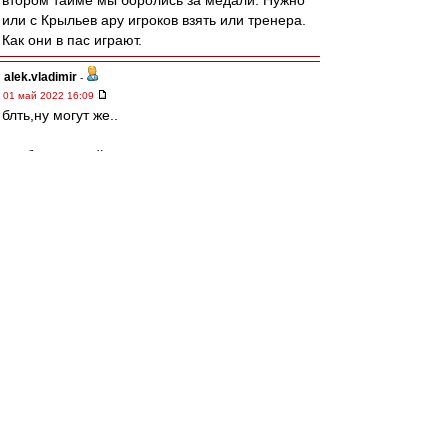
втором тайме мы боролись за медали. Нужно
или с Крыльев ару игроков взять или тренера.
Как они в пас играют.
alek.vladimir
-
01 май 2022 16:09
блть,ну могут же..
где бы еще найти такого тренера при котором
они будут могеть чаще,чем один раз через
десять)
man26
Лёша,категоричное НЕТ
такие пидар со свистком обязан сразу
засчитывать
без телевизора
МосфОлд
-
01 май 2022 16:09
man26 » 01 май 2022 16:04
Кстати, лишний аргумент за ВАР.