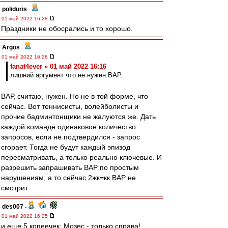
poliduris
-
01 май 2022 16:28
Праздники не обосрались и то хорошо.
Argos
-
01 май 2022 16:28
fanat4ever » 01 май 2022 16:16
лишний аргумент что не нужен ВАР.
ВАР, считаю, нужен. Но не в той форме, что
сейчас. Вот теннисисты, волейболисты и
прочие бадминтонщики не жалуются же. Дать
каждой команде одинаковое количество
запросов, если не подтвердился - запрос
сгорает. Тогда не будут каждый эпизод
пересматривать, а только реально ключевые. И
разрешить запрашивать ВАР по простым
нарушениям, а то сейчас 2жк=кк ВАР не
смотрит.
des007
-
01 май 2022 16:25
и еще 5 копеечек: Мозес - только справа!