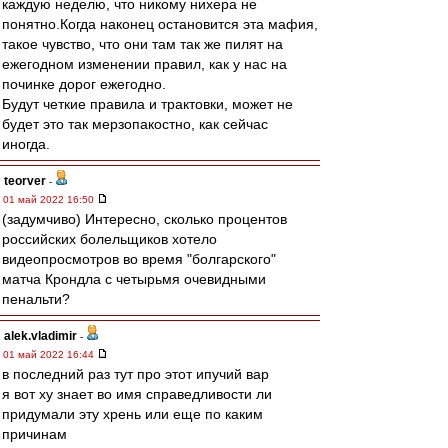
каждую неделю, что никому нихера не
понятно.Когда наконец остановится эта мафия,
такое чувство, что они там так же пилят на
ежегодном изменении правил, как у нас на
починке дорог ежегодно.
Будут четкие правила и трактовки, может не
будет это так мерзопакостно, как сейчас
иногда.
teorver
-
01 май 2022 16:50
(задумчиво) Интересно, сколько процентов
российских болельщиков хотело
видеопросмотров во время "болгарского"
матча Крондла с четырьмя очевидными
пенальти?
alek.vladimir
-
01 май 2022 16:44
в последний раз тут про этот ипучий вар
я вот ху знает во имя справедливости ли
придумали эту хрень или еще по каким
причинам