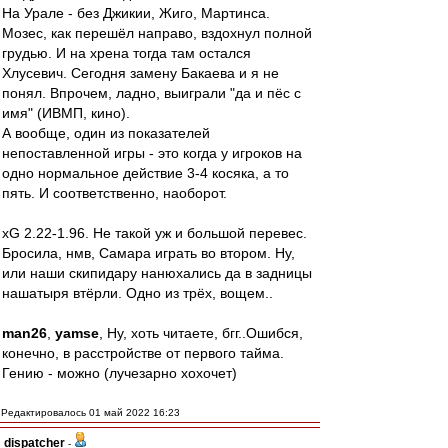
На Урале - без Джикии, Жиго, Мартинса.
Мозес, как перешёл направо, вздохнул полной
грудью. И на хрена тогда там остался
Хлусевич. Сегодня замену Бакаева и я не
понял. Впрочем, ладно, выиграли "да и пёс с
имя" (ИВМП, кино).
А вообще, один из показателей
непоставленной игры - это когда у игроков на
одно нормальное действие 3-4 косяка, а то
пять. И соответственно, наоборот.
xG 2.22-1.96. Не такой уж и большой перевес.
Бросила, нмв, Самара играть во втором. Ну,
или наши скипидару нанюхались да в задницы
нашатыря втёрли. Одно из трёх, вощем..
man26
,
yamse
, Ну, хоть читаете, бгг..Ошибся,
конечно, в расстройстве от первого тайма.
Гению - можно (лучезарно хохочет)
Редактировалось 01 май 2022 16:23
dispatcher
-