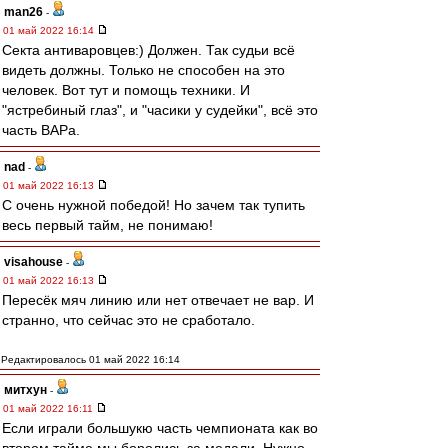
man26
-
01 май 2022 16:14
Секта антиваровцев:) Должен. Так судьи всё
видеть должны. Только не способен на это
человек. Вот тут и помощь техники. И
"ястребиный глаз", и "часики у судейки", всё это
часть ВАРа.
nad
-
01 май 2022 16:13
С очень нужной победой! Но зачем так тупить
весь первый тайм, не понимаю!
visahouse
-
01 май 2022 16:13
Пересёк мяч линию или нет отвечает не вар. И
странно, что сейчас это не сработало.
Редактировалось 01 май 2022 16:14
митхун
-
01 май 2022 16:11
Если играли большукю часть чемпионата как во