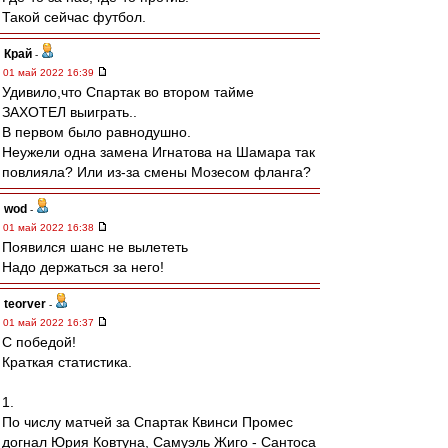
Такой сейчас футбол.
Край
-
01 май 2022 16:39
Удивило,что Спартак во втором тайме
ЗАХОТЕЛ выиграть..
В первом было равнодушно.
Неужели одна замена Игнатова на Шамара так
повлияла? Или из-за смены Мозесом фланга?
wod
-
01 май 2022 16:38
Появился шанс не вылететь
Надо держаться за него!
teorver
-
01 май 2022 16:37
С победой!
Краткая статистика.
1.
По числу матчей за Спартак Квинси Промес
догнал Юрия Ковтуна, Самуэль Жиго - Сантоса