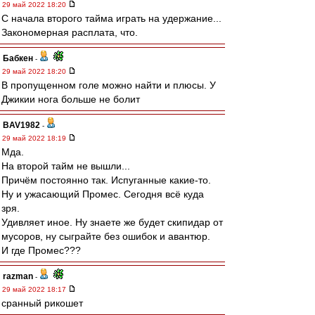
29 май 2022 18:20
С начала второго тайма играть на удержание...
Закономерная расплата, что.
Бабкен
-
29 май 2022 18:20
В пропущенном голе можно найти и плюсы. У
Джикии нога больше не болит
BAV1982
-
29 май 2022 18:19
Мда.
На второй тайм не вышли...
Причём постоянно так. Испуганные какие-то.
Ну и ужасающий Промес. Сегодня всё куда
зря.
Удивляет иное. Ну знаете же будет скипидар от
мусоров, ну сыграйте без ошибок и авантюр.
И где Промес???
razman
-
29 май 2022 18:17
сранный рикошет