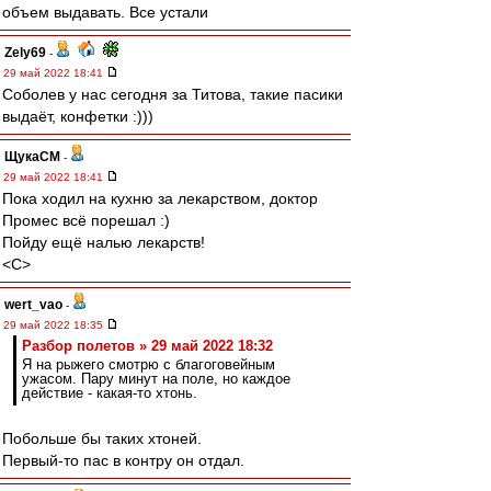
объем выдавать. Все устали
Zely69
-
29 май 2022 18:41
Соболев у нас сегодня за Титова, такие пасики
выдаёт, конфетки :)))
ЩукаСМ
-
29 май 2022 18:41
Пока ходил на кухню за лекарством, доктор
Промес всё порешал :)
Пойду ещё налью лекарств!
<C>
wert_vao
-
29 май 2022 18:35
Разбор полетов » 29 май 2022 18:32
Я на рыжего смотрю с благоговейным
ужасом. Пару минут на поле, но каждое
действие - какая-то хтонь.
Побольше бы таких хтоней.
Первый-то пас в контру он отдал.