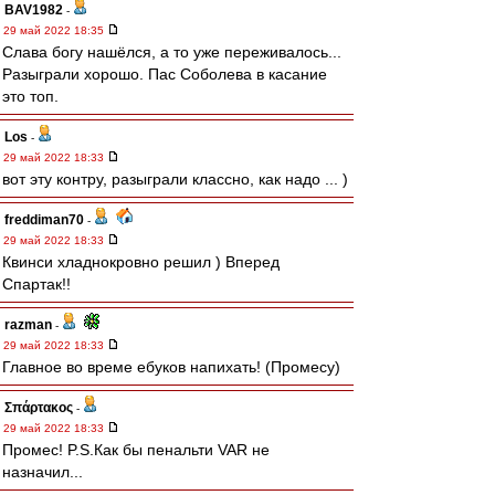
BAV1982
-
29 май 2022 18:35
Слава богу нашёлся, а то уже переживалось...
Разыграли хорошо. Пас Соболева в касание
это топ.
Los
-
29 май 2022 18:33
вот эту контру, разыграли классно, как надо ... )
freddiman70
-
29 май 2022 18:33
Квинси хладнокровно решил ) Вперед
Спартак!!
razman
-
29 май 2022 18:33
Главное во време ебуков напихать! (Промесу)
Σπάρτακος
-
29 май 2022 18:33
Промес! P.S.Как бы пенальти VAR не
назначил...