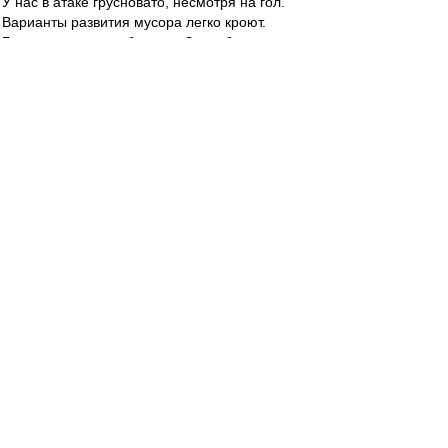
У нас в атаке грусновато, несмотря на гол.
Варианты развития мусора легко кроют.
Главное не расслабляться. За любую потерю
фокуса накажут нас.
Редактировалось 29 май 2022 17:55
brd
-
29 май 2022 17:54
Много бегаем, и это компенсирует отсутствие
большого мастерства.
старичок
-
29 май 2022 17:53
Мартинс хорош, жду, когда Хлусевич прибавит
razman
-
29 май 2022 17:52
ну .. за первый тайм!
Влэйд
-
29 май 2022 17:51
Одно нарушение наших за тайм - даже не
припомню такого.