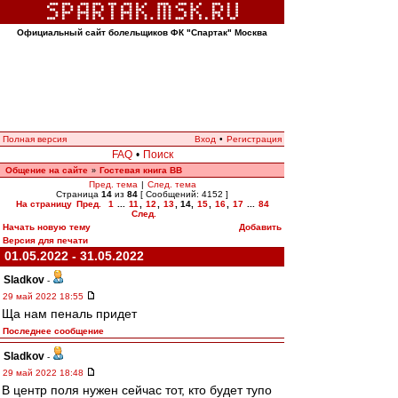
Официальный сайт болельщиков ФК "Спартак" Москва
Полная версия
Вход
•
Регистрация
FAQ
•
Поиск
Общение на сайте
Гостевая книга ВВ
»
Пред. тема
|
След. тема
Страница
14
из
84
[ Сообщений: 4152 ]
На страницу
Пред.
1
...
11
,
12
,
13
,
14
,
15
,
16
,
17
...
84
След.
Начать новую тему
Добавить
Версия для печати
01.05.2022 - 31.05.2022
Sladkov
-
29 май 2022 18:55
Ща нам пеналь придет
Последнее сообщение
Sladkov
-
29 май 2022 18:48
В центр поля нужен сейчас тот, кто будет тупо