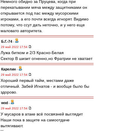
Немного обидно за Пруцева, когда при
перекатывании мяча между защитниками он
открывается под пас между мусорскими
игроками, а его почти всегда игнорят. Видимо
потому, что ссут дать неточно, и у него еще
маловато авторитета.
Б.Г.-74
-
29 май 2022 17:54
Лужа битком и 2/3 Красно-Белая
Сектор В шизит огненно,но Фратрии не хватает
Карелин
-
29 май 2022 17:54
Хороший первый тайм, местами даже
отличный. Забей Игнатов - и вообще было бы
здорово.
wod
-
29 май 2022 17:54
У мусаров в атаке всё посвязней выглядит
Наши пока в защите на самоотдаче
вытягивают.