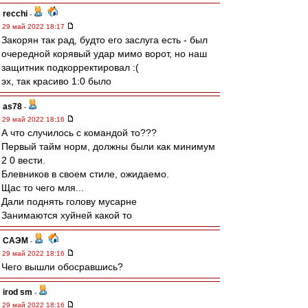
recchi
-
29 май 2022 18:17
Закорян так рад, будто его заслуга есть - был
очередной корявый удар мимо ворот, но наш
защитник подкорректировал :(
эх, так красиво 1:0 было
as78
-
29 май 2022 18:16
А что случилось с командой то???
Первый тайм норм, должны были как минимум
2 0 вести.
Блевников в своем стиле, ожидаемо.
Щас то чего мля...
Дали поднять голову мусарне
Занимаются хуйней какой то
САЭМ
-
29 май 2022 18:16
Чего вышли обосравшись?
irod sm
-
29 май 2022 18:16