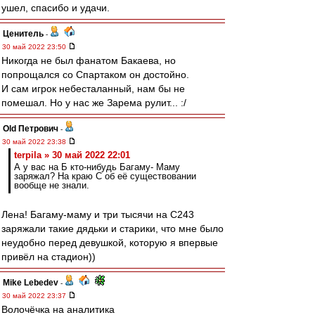
ушел, спасибо и удачи.
Ценитель
-
30 май 2022 23:50
Никогда не был фанатом Бакаева, но
попрощался со Спартаком он достойно.
И сам игрок небесталанный, нам бы не
помешал. Но у нас же Зарема рулит... :/
Old Петрович
-
30 май 2022 23:38
terpila » 30 май 2022 22:01
А у вас на Б кто-нибудь Багаму- Маму
заряжал? На краю С об её существовании
вообще не знали.
Лена! Багаму-маму и три тысячи на С243
заряжали такие дядьки и старики, что мне было
неудобно перед девушкой, которую я впервые
привёл на стадион))
Mike Lebedev
-
30 май 2022 23:37
Волочёчка на аналитика