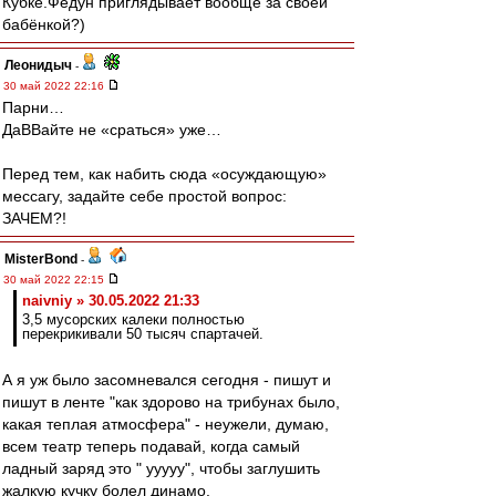
Кубке.Федун приглядывает вообще за своей
бабёнкой?)
Леонидыч
-
30 май 2022 22:16
Парни…
ДаВВайте не «сраться» уже…
Перед тем, как набить сюда «осуждающую»
мессагу, задайте себе простой вопрос:
ЗАЧЕМ?!
MisterBond
-
30 май 2022 22:15
naivniy » 30.05.2022 21:33
3,5 мусорских калеки полностью
перекрикивали 50 тысяч спартачей.
А я уж было засомневался сегодня - пишут и
пишут в ленте "как здорово на трибунах было,
какая теплая атмосфера" - неужели, думаю,
всем театр теперь подавай, когда самый
ладный заряд это " ууууу", чтобы заглушить
жалкую кучку болел динамо.