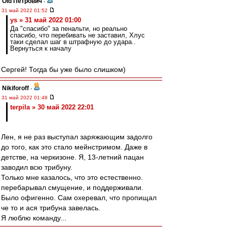
Old Петрович
-
31 май 2022 01:52
ys » 31 май 2022 01:00
Да "спасибо" за пенальти, но реально
спасибо, что перебивать не заставил, Хлус
таки сделал шаг в штрафную до удара..
Вернуться к началу
Сергей! Тогда бы уже было слишком)
Nikiforoff
-
31 май 2022 01:48
terpila » 30 май 2022 22:01
Лен, я не раз выступал заряжающим задолго
до того, как это стало мейнстримом. Даже в
детстве, на черкизоне. Я, 13-летний пацан
заводил всю трибуну.
Только мне казалось, что это естественно.
перебарывал смущение, и поддерживали.
Было офигенно. Сам охеревал, что пропищал
че то и ася трибуна завелась.
Я люблю команду...