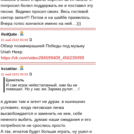
попросил болел поддержать ее и поставил эту
песню. Видимо просил своих. Весь гостевой
сектор запел!!! Потом и на шайбе прижилось.
Вчера голос кончился имено на ней....)))
RedQuite
-
31 май 2022 00:09
Обзор позавчерашней Победы под музыку
Uriah Heep:
https://vk.com/video284599409_456239399
kvzakhar
-
31 май 2022 00:05
Ценитель
И сам игрок небесталанный, нам бы не
помешал. Но у нас же Зарема рулит... :/
я думаю там и агент не дурак. в нынешних
условиях, когда леговская личка
высвобождается и заменить не кем, себе
немного выбить. думаю наши ожидания и его
потребности не срослись просто.
А так, игнатов будет больше играть, ну ушел и