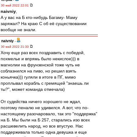
30 май 2022 22:01
naivniy
,
А у вас на Б кто-нибудь Багаму- Маму
заряжал? На краю С об её существовании
вообще не знали.
naivniy
-
30 май 2022 21:33
Хочу еще раз всех поздравить с победой,
похмелье и впрямь было некислое))) в
магнолии на фрунзенской тоже чуть не
соблазнился на пиво, но решил взять
коньячка))) гуляли в итоге в ПГ, мимо
проплывал корабль с гремящей "знаешь ли
ты?", может команда отмечала)
От судейства ничего хорошего не ждал,
поэтому пеналю не удивился. А вот, что по-
настоящему разочаровало, так это "поддержка"
на Б. Мы были на Б 257, старались изо всех
расшевелить народ, но все впустую. Нас
поддерживала только одна девушка и еще