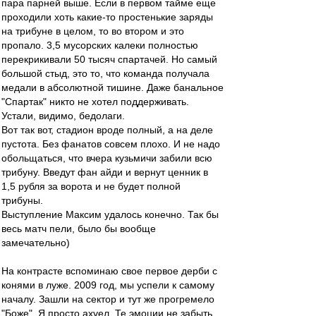
пара парней выше. Если в первом тайме еще
проходили хоть какие-то простенькие заряды
на трибуне в целом, то во втором и это
пропало. 3,5 мусорских калеки полностью
перекрикивали 50 тысяч спартачей. Но самый
большой стыд, это то, что команда получала
медали в абсолютной тишине. Даже банальное
"Спартак" никто не хотел поддерживать.
Устали, видимо, бедолаги.
Вот так вот, стадион вроде полный, а на деле
пустота. Без фанатов совсем плохо. И не надо
обольщаться, что вчера кузьмичи забили всю
трибуну. Введут фан айди и вернут ценник в
1,5 рубля за ворота и не будет полной
трибуны.
Выступление Максим удалось конечно. Так бы
весь матч пели, было бы вообще
замечательно)
На контрасте вспоминаю свое первое дерби с
конями в луже. 2009 год, мы успели к самому
началу. Зашли на сектор и тут же прогремело
"Боже". Я просто ахуел. Те эмоции не забыть