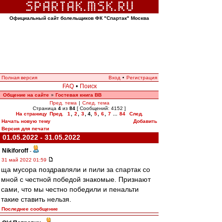
Официальный сайт болельщиков ФК "Спартак" Москва
Полная версия
Вход
•
Регистрация
FAQ
•
Поиск
Общение на сайте
Гостевая книга ВВ
»
Пред. тема
|
След. тема
Страница
4
из
84
[ Сообщений: 4152 ]
На страницу
Пред.
1
,
2
,
3
,
4
,
5
,
6
,
7
...
84
След.
Начать новую тему
Добавить
Версия для печати
01.05.2022 - 31.05.2022
Nikiforoff
-
31 май 2022 01:59
ща мусора поздравляли и пили за спартак со
мной с честной победой знакомые. Признают
сами, что мы честно победили и пенальти
такие ставить нельзя.
Последнее сообщение