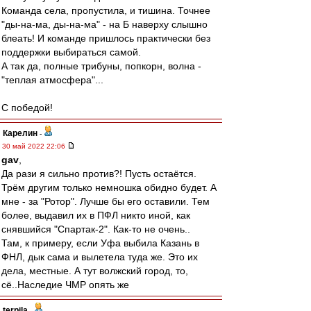
Команда села, пропустила, и тишина. Точнее
"ды-на-ма, ды-на-ма" - на Б наверху слышно
блеать! И команде пришлось практически без
поддержки выбираться самой.
А так да, полные трибуны, попкорн, волна -
"теплая атмосфера"...
С победой!
Карелин
-
30 май 2022 22:06
gav
,
Да рази я сильно против?! Пусть остаётся.
Трём другим только немношка обидно будет. А
мне - за "Ротор". Лучше бы его оставили. Тем
более, выдавил их в ПФЛ никто иной, как
снявшийся "Спартак-2". Как-то не очень..
Там, к примеру, если Уфа выбила Казань в
ФНЛ, дык сама и вылетела туда же. Это их
дела, местные. А тут волжский город, то,
сё..Наследие ЧМР опять же
terpila
-