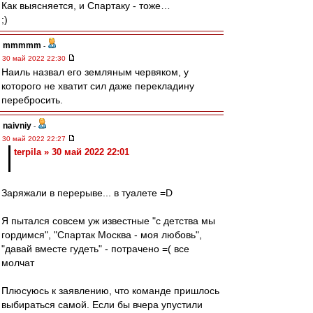
Как выясняется, и Спартаку - тоже…
;)
mmmmm
-
30 май 2022 22:30
Наиль назвал его земляным червяком, у
которого не хватит сил даже перекладину
перебросить.
naivniy
-
30 май 2022 22:27
terpila » 30 май 2022 22:01
Заряжали в перерыве... в туалете =D
Я пытался совсем уж известные "с детства мы
гордимся", "Спартак Москва - моя любовь",
"давай вместе гудеть" - потрачено =( все
молчат
Плюсуюсь к заявлению, что команде пришлось
выбираться самой. Если бы вчера упустили