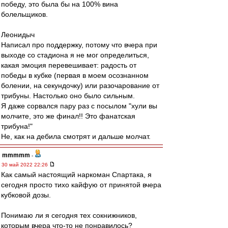
победу, это была бы на 100% вина
болельщиков.
Леонидыч
Написал про поддержку, потому что вчера при
выходе со стадиона я не мог определиться,
какая эмоция перевешивает: радость от
победы в кубке (первая в моем осознанном
болении, на секундочку) или разочарование от
трибуны. Настолько оно было сильным.
Я даже сорвался пару раз с посылом "хули вы
молчите, это же финал!! Это фанатская
трибуна!"
Не, как на дебила смотрят и дальше молчат.
mmmmm
-
30 май 2022 22:26
Как самый настоящий наркоман Спартака, я
сегодня просто тихо кайфую от принятой вчера
кубковой дозы.
Понимаю ли я сегодня тех сокнижников,
которым вчера что-то не понравилось?