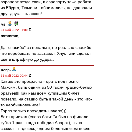
аэропорт везде свои, в аэропорту тоже ребята
из Ебурга, Тюмени - обнимались, поздравляли
друг друга... классно!
ys
-
31 май 2022 01:00
mmmmm
,
Да "спасибо" за пенальти, но реально спасибо,
что перебивать не заставил, Хлус таки сделал
шаг в штрафную до удара..
konp
-
31 май 2022 00:44
Как же это прекрасно - орать под песню
Максим, быть одним из 50 тысяч красно-белых
братьев!!! Как нам всем купившим билет
повезло. на стадио быть в такой день - это что-
то необыкновенное!
Горло только проходить начало)))
Батя приехал (слова бати: "я был на финале
кубка 1 раз - тогда победил Арарат), сына
свозил... надеюсь, одним болельщиком после