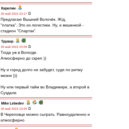
Карелин
-
30 май 2022 23:17
Предлагаю Вышний Волочёк. Ж/д,
"платка"..Это из логистики. Ну, и вишенкой -
стадион "Спартак".
Трувор
-
30 май 2022 23:09
Тогда уж в Вологде.
Атмосферно до скреп ))
Ну и город долго не забудет, судя по ритму
жизни )))
Ну или первый тайм во Владимире, а второй в
Суздале.
Mike Lebedev
-
30 май 2022 23:05
В Череповце можно сыграть. Равноудаленно и
атмосферно