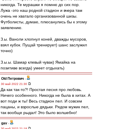
никогда. Те мурашки я помню до сих пор.
Лужа -это наш родной стадион и вчера там
очень не хватало организованной шизы.
Футболисты, думаю, плюсанулись бы к этому
заявлению.
З.ы. Ваноли хлопнул коней, дважды мусоров,
взял кубок. Пущай тренирует) шанс заслужил
точно)
З.ы.ы. Шамар клевый чувак) Ямайка на
позитиве всегда) умеет отдыхать)
Old Петрович
-
30 май 2022 21:30
Да как так-то?! Простая песня про любовь.
Ничего особенного. Никогда не была в хитах. А
вот поди ж ты! Весь стадион пел. И совсем
пацаны, и взрослые дядьки. Рядом мужик пел,
так вообще рыдал! Это было волшебно!
gav
-
30 май 2022 21:18