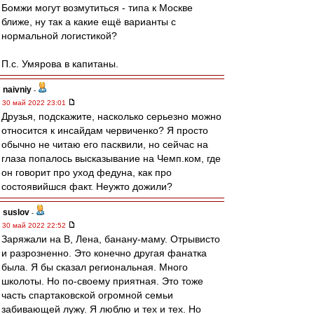
Бомжи могут возмутиться - типа к Москве
ближе, ну так а какие ещё варианты с
нормальной логистикой?
П.с. Умярова в капитаны.
naivniy
-
30 май 2022 23:01
Друзья, подскажите, насколько серьезно можно
относится к инсайдам червиченко? Я просто
обычно не читаю его пасквили, но сейчас на
глаза попалось высказывание на Чемп.ком, где
он говорит про уход федуна, как про
состоявийшся факт. Неужто дожили?
suslov
-
30 май 2022 22:52
Заряжали на В, Лена, банану-маму. Отрывисто
и разрозненно. Это конечно другая фанатка
была. Я бы сказал региональная. Много
школоты. Но по-своему приятная. Это тоже
часть спартаковской огромной семьи
забивающей лужу. Я люблю и тех и тех. Но