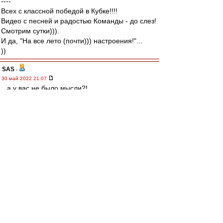
----
Всех с классной победой в Кубке!!!!
Видео с песней и радостью Команды - до слез!
Смотрим сутки))).
И да, "На все лето (почти))) настроения!"...
))
SAS
-
30 май 2022 21:07
...а у вас не было мысли?!,
что Фомин просто с детства
За Спартак!!!!!!! :-)
Карелин
-
30 май 2022 20:52
Какие классные вывески будут у матчей за
Суперкубок в Европе!
Не хуже нашей, гм..
"Ливерпуль" - МанСити
"Лейпциг" - "Бавария"
"Интер" - "Милан"
Немного подкачали Испания с Францией. Но
тоже ничего: