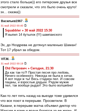
этого стало больше)) его питерские друзья все
смотрели и сказали, что это было очень круто!
эх... сказка))
Васильев1967
-
31 май 2022 00:40
Squabbler » 30 май 2022 15:30
Я выпил 14 бутылок (!!!) шампанского
Эх, до Ноздрева не дотянул маленько Шаман!
Тот 17 убрал за обедом.
VIT.M.
-
31 май 2022 00:19
Old Петрович » Сегодня, 21:30
Да как так-то?! Простая песня про любовь.
Ничего особенного. Никогда не была в хитах.
А вот поди ж ты! Весь стадион пел. И совсем
пацаны, и взрослые дядьки. Рядом мужик
пел, так вообще рыдал! Это было волшебно!
Как-то лет пять назад на выезде тоже удивился
что все поют в перерыве. Просветили. В
Казани, в перерыве матча объявил диктор что
Максим в коме и врачи борятся за ее жизнь. И