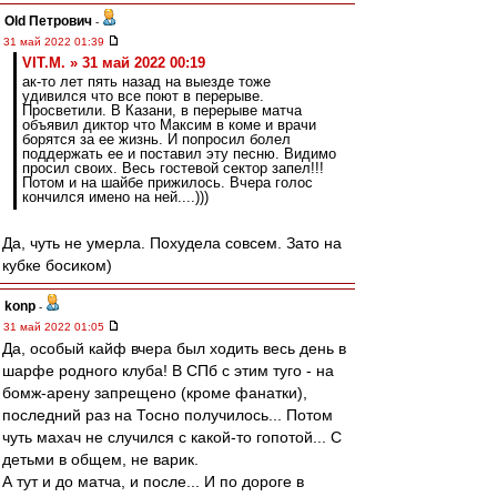
Old Петрович
-
31 май 2022 01:39
VIT.M. » 31 май 2022 00:19
ак-то лет пять назад на выезде тоже
удивился что все поют в перерыве.
Просветили. В Казани, в перерыве матча
объявил диктор что Максим в коме и врачи
борятся за ее жизнь. И попросил болел
поддержать ее и поставил эту песню. Видимо
просил своих. Весь гостевой сектор запел!!!
Потом и на шайбе прижилось. Вчера голос
кончился имено на ней....)))
Да, чуть не умерла. Похудела совсем. Зато на
кубке босиком)
konp
-
31 май 2022 01:05
Да, особый кайф вчера был ходить весь день в
шарфе родного клуба! В СПб с этим туго - на
бомж-арену запрещено (кроме фанатки),
последний раз на Тосно получилось... Потом
чуть махач не случился с какой-то гопотой... С
детьми в общем, не варик.
А тут и до матча, и после... И по дороге в