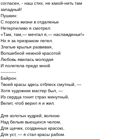
согласен, - наш стих, не какой-нить там
западный!
Пушкин:
С порога жизни в отдаленье
Нетерпеливо я смотрел:
«Там, там,— мечтал я,— наслажденье!»
Но я за призраком летел.
Златые крылья развивая,
Волшебной нежной красотой
Любовь явилась молодая
И полетела предо мной.
----------
Байрон:
Твоей красы здесь отблеск смутный, —
Хотя художник мастер был, —
Из сердца гонит страх минутный,
Велит, чтоб верил я и жил.
Для золотых кудрей, волною
Над белым вьющихся челом,
Для щечек, созданных красою,
Для уст, — я стал красы рабом.