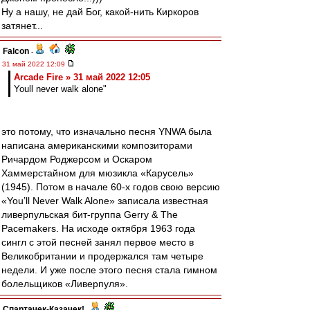
Ну а нашу, не дай Бог, какой-нить Киркоров
затянет...
Falcon
-
31 май 2022 12:09
Arcade Fire » 31 май 2022 12:05
Youll never walk alone"
это потому, что изначально песня YNWA была
написана американскими композиторами
Ричардом Роджерсом и Оскаром
Хаммерстайном для мюзикла «Карусель»
(1945). Потом в начале 60-х годов свою версию
«You’ll Never Walk Alone» записала известная
ливерпульская бит-группа Gerry & The
Pacemakers. На исходе октября 1963 года
сингл с этой песней занял первое место в
Великобритании и продержался там четыре
недели. И уже после этого песня стала гимном
болельщиков «Ливерпуля».
Спартачек-Казачек!
-