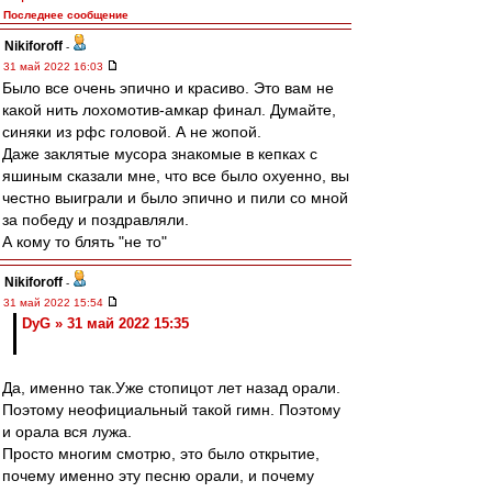
Последнее сообщение
Nikiforoff
-
31 май 2022 16:03
Было все очень эпично и красиво. Это вам не
какой нить лохомотив-амкар финал. Думайте,
синяки из рфс головой. А не жопой.
Даже заклятые мусора знакомые в кепках с
яшиным сказали мне, что все было охуенно, вы
честно выиграли и было эпично и пили со мной
за победу и поздравляли.
А кому то блять "не то"
Nikiforoff
-
31 май 2022 15:54
DyG » 31 май 2022 15:35
Да, именно так.Уже стопицот лет назад орали.
Поэтому неофициальный такой гимн. Поэтому
и орала вся лужа.
Просто многим смотрю, это было открытие,
почему именно эту песню орали, и почему