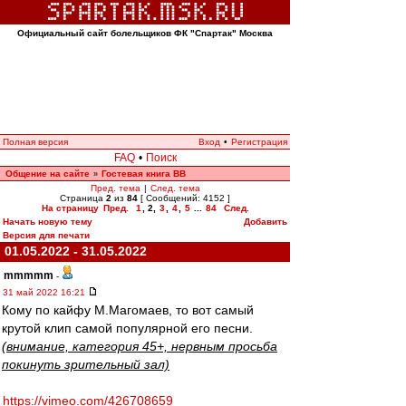
Официальный сайт болельщиков ФК "Спартак" Москва
Полная версия
Вход
•
Регистрация
FAQ
•
Поиск
Общение на сайте
Гостевая книга ВВ
»
Пред. тема
|
След. тема
Страница
2
из
84
[ Сообщений: 4152 ]
На страницу
Пред.
1
,
2
,
3
,
4
,
5
...
84
След.
Начать новую тему
Добавить
Версия для печати
01.05.2022 - 31.05.2022
mmmmm
-
31 май 2022 16:21
Кому по кайфу М.Магомаев, то вот самый
крутой клип самой популярной его песни.
(внимание, категория 45+, нервным просьба
покинуть зрительный зал)
https://vimeo.com/426708659