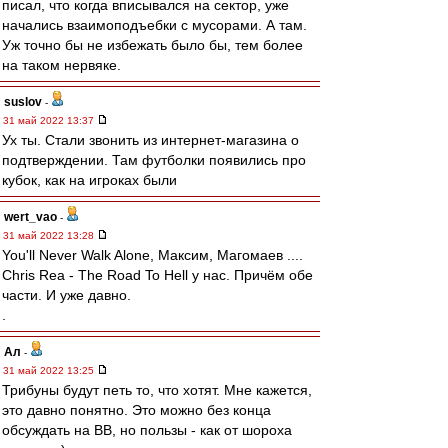
писал, что когда вписывался на сектор, уже
начались взаимоподъебки с мусорами. А там.
Уж точно бы не избежать было бы, тем более
на таком нервяке.
suslov
-
31 май 2022 13:37
Ух ты. Стали звонить из интернет-магазина о
подтверждении. Там футболки появились про
кубок, как на игроках были
wert_vao
-
31 май 2022 13:28
You'll Never Walk Alone, Максим, Магомаев ....
Chris Rea - The Road To Hell у нас. Причём обе
части. И уже давно.
.
Ал
-
31 май 2022 13:25
Трибуны будут петь то, что хотят. Мне кажется,
это давно понятно. Это можно без конца
обсуждать на ВВ, но пользы - как от шороха