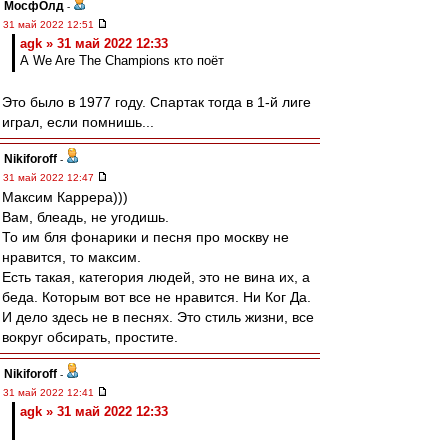
МосфОлд
-
31 май 2022 12:51
agk » 31 май 2022 12:33
А We Are The Champions кто поёт
Это было в 1977 году. Спартак тогда в 1-й лиге
играл, если помнишь...
Nikiforoff
-
31 май 2022 12:47
Максим Каррера)))
Вам, блеадь, не угодишь.
То им бля фонарики и песня про москву не
нравится, то максим.
Есть такая, категория людей, это не вина их, а
беда. Которым вот все не нравится. Ни Ког Да.
И дело здесь не в песнях. Это стиль жизни, все
вокруг обсирать, простите.
Nikiforoff
-
31 май 2022 12:41
agk » 31 май 2022 12:33