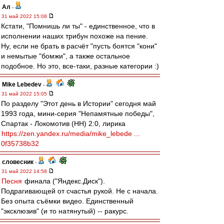
Ал
-
31 май 2022 15:08
Кстати, "Помнишь ли ты" - единственное, что в
исполнении наших трибун похоже на пение.
Ну, если не брать в расчёт "пусть боятся "кони"
и немытые "бомжи", а также остальное
подобное. Но это, все-таки, разные категории :)
Mike Lebedev
-
31 май 2022 15:05
По разделу "Этот день в Истории" сегодня май
1993 года, мини-серия "Непамятные победы",
Спартак - Локомотив (НН) 2:0, лирика
https://zen.yandex.ru/media/mike_lebede ...
0f35738b32
словесник
-
31 май 2022 14:58
Песня
финала ("Яндекс.Диск").
Подрагивающей от счастья рукой. Не с начала.
Без опыта съёмки видео. Единственный
"эксклюзив" (и то натянутый) -- ракурс.