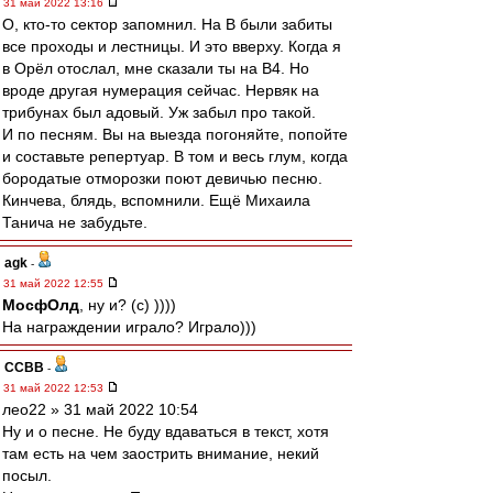
31 май 2022 13:16
О, кто-то сектор запомнил. На B были забиты
все проходы и лестницы. И это вверху. Когда я
в Орёл отослал, мне сказали ты на B4. Но
вроде другая нумерация сейчас. Нервяк на
трибунах был адовый. Уж забыл про такой.
И по песням. Вы на выезда погоняйте, попойте
и составьте репертуар. В том и весь глум, когда
бородатые отморозки поют девичью песню.
Кинчева, блядь, вспомнили. Ещё Михаила
Танича не забудьте.
agk
-
31 май 2022 12:55
МосфОлд
, ну и? (с) ))))
На награждении играло? Играло)))
ССВВ
-
31 май 2022 12:53
лео22 » 31 май 2022 10:54
Ну и о песне. Не буду вдаваться в текст, хотя
там есть на чем заострить внимание, некий
посыл.