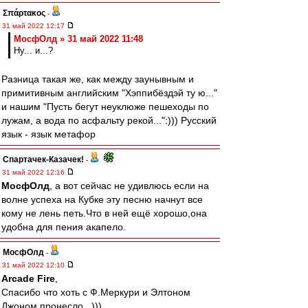
Σπάρτακος
-
31 май 2022 12:17
МосфОлд » 31 май 2022 11:48
Ну... и...?
Разница такая же, как между заунывным и
примитивным английским "Хэппибёздэй ту ю..."
и нашим "Пусть бегут неуклюже пешеходы по
лужам, а вода по асфальту рекой...":))) Русский
язык - язык метафор
Спартачек-Казачек!
-
31 май 2022 12:16
МосфОлд
, а вот сейчас не удивлюсь если на
волне успеха на Кубке эту песню начнут все
кому не лень петь.Что в ней ещё хорошо,она
удобна для пения акапело.
МосфОлд
-
31 май 2022 12:10
Arcade Fire
,
Спасибо что хоть с Ф.Меркури и Элтоном
Джоном пронесло...)))