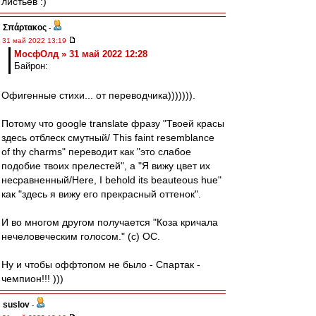
листьев :)
Σπάρτακος
-
31 май 2022 13:19
МосфОлд » 31 май 2022 12:28
Байрон:
Офигенные стихи... от переводчика))))))).
Потому что google translate фразу "Твоей красы
здесь отблеск смутный/ This faint resemblance
of thy charms" переводит как "это слабое
подобие твоих прелестей", а "Я вижу цвет их
несравненный/Here, I behold its beauteous hue"
как "здесь я вижу его прекрасный оттенок".
И во многом другом получается "Коза кричала
нечеловеческим голосом." (с) ОС.
Ну и чтобы оффтопом не было - Спартак -
чемпион!!! )))
suslov
-