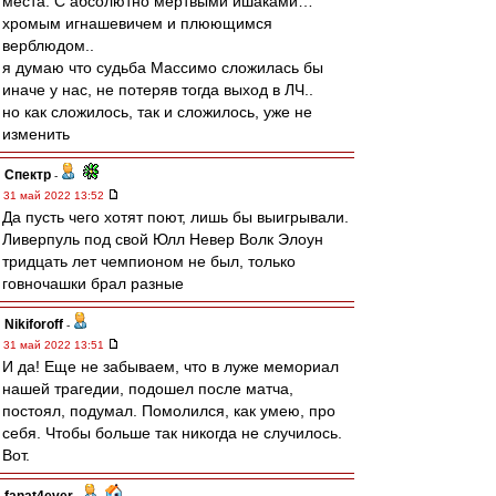
места. С абсолютно мертвыми ишаками…
хромым игнашевичем и плюющимся
верблюдом..
я думаю что судьба Массимо сложилась бы
иначе у нас, не потеряв тогда выход в ЛЧ..
но как сложилось, так и сложилось, уже не
изменить
Спектр
-
31 май 2022 13:52
Да пусть чего хотят поют, лишь бы выигрывали.
Ливерпуль под свой Юлл Невер Волк Элоун
тридцать лет чемпионом не был, только
говночашки брал разные
Nikiforoff
-
31 май 2022 13:51
И да! Еще не забываем, что в луже мемориал
нашей трагедии, подошел после матча,
постоял, подумал. Помолился, как умею, про
себя. Чтобы больше так никогда не случилось.
Вот.