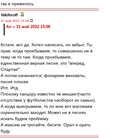
так и прижилось.
Nikiforoff
-
31 май 2022 15:18
Ал » 31 май 2022 15:08
Кстати, вот да. Хотел написать, но забыл. Ты
прав, когда проебываем, то совершенно не в
тему че то там. Когда проебываем,
единственная верная песня, это "вперед,
Спартак!".
А потом начинается, фонарики виноваты,
песня плохая.
Итп. Итд.
Плохому танцору известно че мешает(часто
отсутствие у футболистов наоборот их самых).
А когда выигрываем, то по мне вот магомаев
охренительно заходит. Может не в песнях
искать будем проблему.
А максим не трогайте, бесите. Орал и орать
буду.