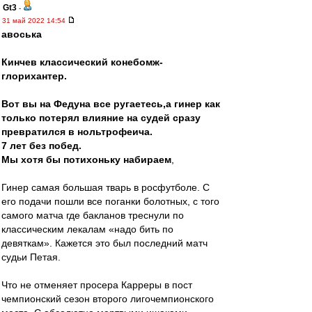
Gt3
-
31 май 2022 14:54
авоська
Кинчев классический конебомж-
глорихантер.
Вот вы на Федуна все ругаетесь,а гинер как
только потерял влияние на судей сразу
превратился в нольтрофеича.
7 лет без побед.
Мы хотя бы потихоньку набираем
,
Гинер самая большая тварь в росфутболе. С
его подачи пошли все поганки болотных, с того
самого матча где бакланов треснули по
классическим лекалам «надо бить по
девяткам». Кажется это был последний матч
судьи Петая.
Что не отменяет просера Карреры в пост
чемпионский сезон второго лигочемпионского