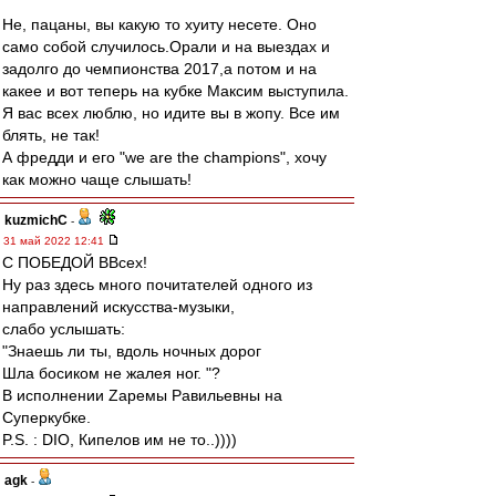
Не, пацаны, вы какую то хуиту несете. Оно
само собой случилось.Орали и на выездах и
задолго до чемпионства 2017,а потом и на
какее и вот теперь на кубке Максим выступила.
Я вас всех люблю, но идите вы в жопу. Все им
блять, не так!
А фредди и его "we are the champions", хочу
как можно чаще слышать!
kuzmichC
-
31 май 2022 12:41
С ПОБЕДОЙ ВВсех!
Ну раз здесь много почитателей одного из
направлений искусства-музыки,
слабо услышать:
"Знаешь ли ты, вдоль ночных дорог
Шла босиком не жалея ног. "?
В исполнении Zаремы Равильевны на
Суперкубке.
P.S. : DIO, Кипелов им не то..))))
agk
-