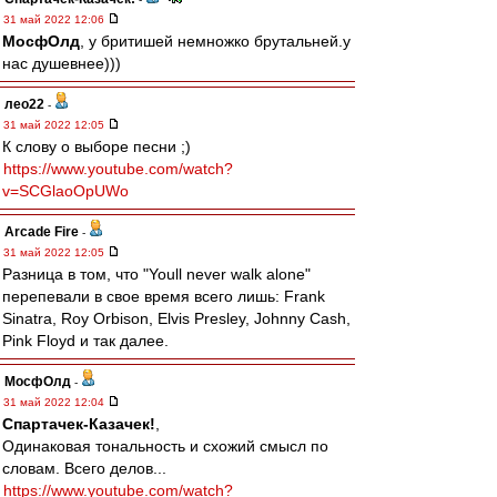
31 май 2022 12:06
МосфОлд
, у бритишей немножко брутальней.у
нас душевнее)))
лео22
-
31 май 2022 12:05
К слову о выборе песни ;)
https://www.youtube.com/watch?
v=SCGlaoOpUWo
Arcade Fire
-
31 май 2022 12:05
Разница в том, что "Youll never walk alone"
перепевали в свое время всего лишь: Frank
Sinatra, Roy Orbison, Elvis Presley, Johnny Cash,
Pink Floyd и так далее.
МосфОлд
-
31 май 2022 12:04
Спартачек-Казачек!
,
Одинаковая тональность и схожий смысл по
словам. Всего делов...
https://www.youtube.com/watch?