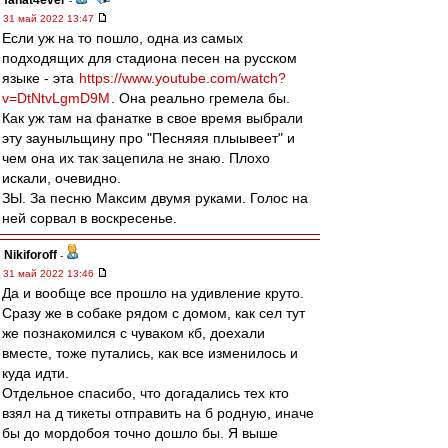
fanat4ever
-
31 май 2022 13:47
Если уж на то пошло, одна из самых
подходящих для стадиона песен на русском
языке - эта
https://www.youtube.com/watch?
v=DtNtvLgmD9M
. Она реально гремела бы.
Как уж там на фанатке в свое время выбрали
эту зауныльщину про "Песняяя плыывеет" и
чем она их так зацепила не знаю. Плохо
искали, очевидно.
ЗЫ. За песню Максим двумя руками. Голос на
ней сорвал в воскресенье.
Nikiforoff
-
31 май 2022 13:46
Да и вообще все прошло на удивление круто.
Сразу же в собаке рядом с домом, как сел тут
же познакомился с чуваком кб, доехали
вместе, тоже путались, как все изменилось и
куда идти.
Отдельное спасибо, что догадались тех кто
взял на д тикеты отправить на б родную, иначе
бы до мордобоя точно дошло бы. Я выше