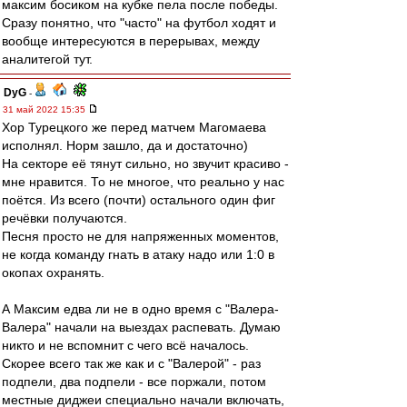
максим босиком на кубке пела после победы.
Сразу понятно, что "часто" на футбол ходят и
вообще интересуются в перерывах, между
аналитегой тут.
DyG
-
31 май 2022 15:35
Хор Турецкого же перед матчем Магомаева
исполнял. Норм зашло, да и достаточно)
На секторе её тянут сильно, но звучит красиво -
мне нравится. То не многое, что реально у нас
поётся. Из всего (почти) остального один фиг
речёвки получаются.
Песня просто не для напряженных моментов,
не когда команду гнать в атаку надо или 1:0 в
окопах охранять.
А Максим едва ли не в одно время с "Валера-
Валера" начали на выездах распевать. Думаю
никто и не вспомнит с чего всё началось.
Скорее всего так же как и с "Валерой" - раз
подпели, два подпели - все поржали, потом
местные диджеи специально начали включать,