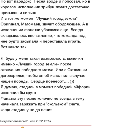
Но вот парадокс. Песня вроде и попсовая, но в
хоровом исполнении трибун звучит достаточно
призывно и сильно.
И в тот же момент "Лучший город земли".
Оригинал, Магомаев, звучит ободряющее. А в
исполнении фанатки убаюкивающе. Всегда
складывалось впечатление, что команда под
нее будто засыпала и переставала играть.
Вот как-то так.
Я, будь у меня такая возможность, включил
именно «Лучший город земли» после
окончания победного матча. Или с Сюткиным
договорился, чтобы он её исполнил в случае
нашей победы. Сердце поёёёоот…. )))
Я думаю, стадион в момент победной эйфории
исполнил бы круто.
Фанатка эту песню конечно не всегда в тему
начинала заряжать при "скользком" счете,
когда стадиону не до пения.
Редактировалось 31 май 2022 12:57