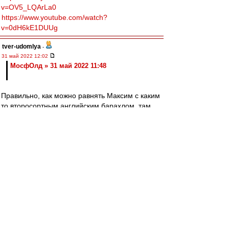
v=OV5_LQArLa0
https://www.youtube.com/watch?
v=0dH6kE1DUUg
tver-udomlya
-
31 май 2022 12:02
МосфОлд » 31 май 2022 11:48
Правильно, как можно равнять Максим с каким
то второсортным английским барахлом, там
90% такого. Деградация Спартака началась с
англофильства. Одно дело Реал, другое-
английские колхозы, и футбольные, и
музыкальные.
Falcon
-
31 май 2022 12:01
МосфОлд » 31 май 2022 11:48
-------
Ну... и...?