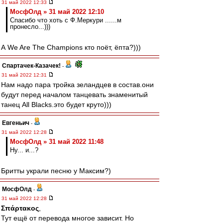
31 май 2022 12:33
МосфОлд » 31 май 2022 12:10
Спасибо что хоть с Ф.Меркури ......м
пронесло...)))
А We Are The Champions кто поёт, ёпта?)))
Спартачек-Казачек!
-
31 май 2022 12:31
Нам надо пара тройка зеландцев в состав.они
будут перед началом танцевать знаменитый
танец All Blacks.это будет круто)))
Евгеньич
-
31 май 2022 12:28
МосфОлд » 31 май 2022 11:48
Ну... и...?
Бритты украли песню у Максим?)
МосфОлд
-
31 май 2022 12:28
Σπάρτακος
,
Тут ещё от перевода многое зависит. Но