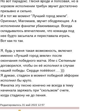
Но вот парадокс. Песня вроде и попсовая, но в
хоровом исполнении трибун звучит достаточно
призывно и сильно.
И в тот же момент "Лучший город земли".
Оригинал, Магомаев, звучит ободряющее. А в
исполнении фанатки убаюкивающе. Всегда
складывалось впечатление, что команда под
нее будто засыпала и переставала играть.
Вот как-то так.
Я, будь у меня такая возможность, включил
именно «Лучший город земли» после
окончания победного матча. Или с Сюткиным
договорился, чтобы он её исполнил в случае
нашей победы. Сердце поёёёоот…. )))
Я думаю, стадион в момент победной эйфории
исполнил бы круто.
Фанатка эту песню конечно не всегда в тему
начинала заряжать при "скользком" счете,
когда стадиону не до пения.
Редактировалось 31 май 2022 12:57