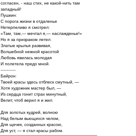
согласен, - наш стих, не какой-нить там
западный!
Пушкин:
С порога жизни в отдаленье
Нетерпеливо я смотрел:
«Там, там,— мечтал я,— наслажденье!»
Но я за призраком летел.
Златые крылья развивая,
Волшебной нежной красотой
Любовь явилась молодая
И полетела предо мной.
----------
Байрон:
Твоей красы здесь отблеск смутный, —
Хотя художник мастер был, —
Из сердца гонит страх минутный,
Велит, чтоб верил я и жил.
Для золотых кудрей, волною
Над белым вьющихся челом,
Для щечек, созданных красою,
Для уст, — я стал красы рабом.