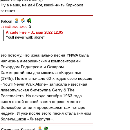
Ну а нашу, не дай Бог, какой-нить Киркоров
затянет...
Falcon
-
31 май 2022 12:09
Arcade Fire » 31 май 2022 12:05
Youll never walk alone"
это потому, что изначально песня YNWA была
написана американскими композиторами
Ричардом Роджерсом и Оскаром
Хаммерстайном для мюзикла «Карусель»
(1945). Потом в начале 60-х годов свою версию
«You’ll Never Walk Alone» записала известная
ливерпульская бит-группа Gerry & The
Pacemakers. На исходе октября 1963 года
сингл с этой песней занял первое место в
Великобритании и продержался там четыре
недели. И уже после этого песня стала гимном
болельщиков «Ливерпуля».
Спартачек-Казачек!
-