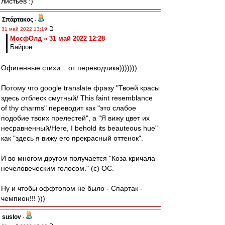
листьев :)
Σπάρτακος
-
31 май 2022 13:19
МосфОлд » 31 май 2022 12:28
Байрон:
Офигенные стихи... от переводчика))))))).
Потому что google translate фразу "Твоей красы
здесь отблеск смутный/ This faint resemblance
of thy charms" переводит как "это слабое
подобие твоих прелестей", а "Я вижу цвет их
несравненный/Here, I behold its beauteous hue"
как "здесь я вижу его прекрасный оттенок".
И во многом другом получается "Коза кричала
нечеловеческим голосом." (с) ОС.
Ну и чтобы оффтопом не было - Спартак -
чемпион!!! )))
suslov
-