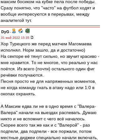
максим босиком на кубке пела после победы.
Сразу понятно, что "часто" на футбол ходят и
вообще интересуются в перерывах, между
аналитегой тут.
DyG
-
31 май 2022 15:35
Хор Турецкого же перед матчем Магомаева
исполнял. Норм зашло, да и достаточно)
На секторе её тянут сильно, но звучит красиво -
мне нравится. То не многое, что реально у нас
поётся. Из всего (почти) остального один фиг
речёвки получаются.
Песня просто не для напряженных моментов,
не когда команду гнать в атаку надо или 1:0 в
окопах охранять.
А Максим едва ли не в одно время с "Валера-
Валера" начали на выездах распевать. Думаю
никто и не вспомнит с чего всё началось.
Скорее всего так же как и с "Валерой" - раз
подпели, два подпели - все поржали, потом
местные диджеи специально начали включать,