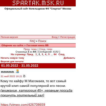
Официальный сайт болельщиков ФК "Спартак" Москва
Полная версия
Вход
•
Регистрация
FAQ
•
Поиск
Общение на сайте
Гостевая книга ВВ
»
Пред. тема
|
След. тема
Страница
2
из
84
[ Сообщений: 4152 ]
На страницу
Пред.
1
,
2
,
3
,
4
,
5
...
84
След.
Начать новую тему
Добавить
Версия для печати
01.05.2022 - 31.05.2022
mmmmm
-
31 май 2022 16:21
Кому по кайфу М.Магомаев, то вот самый
крутой клип самой популярной его песни.
(внимание, категория 45+, нервным просьба
покинуть зрительный зал)
https://vimeo.com/426708659