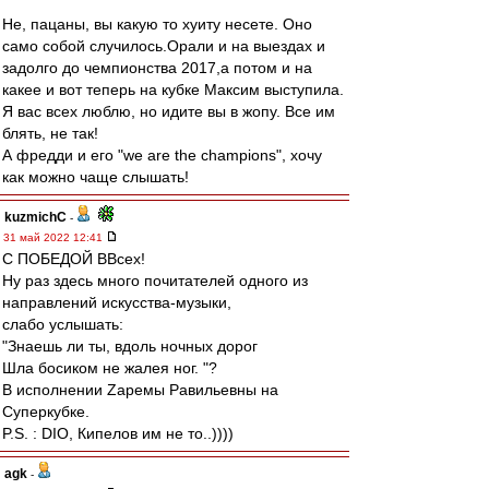
Не, пацаны, вы какую то хуиту несете. Оно
само собой случилось.Орали и на выездах и
задолго до чемпионства 2017,а потом и на
какее и вот теперь на кубке Максим выступила.
Я вас всех люблю, но идите вы в жопу. Все им
блять, не так!
А фредди и его "we are the champions", хочу
как можно чаще слышать!
kuzmichC
-
31 май 2022 12:41
С ПОБЕДОЙ ВВсех!
Ну раз здесь много почитателей одного из
направлений искусства-музыки,
слабо услышать:
"Знаешь ли ты, вдоль ночных дорог
Шла босиком не жалея ног. "?
В исполнении Zаремы Равильевны на
Суперкубке.
P.S. : DIO, Кипелов им не то..))))
agk
-