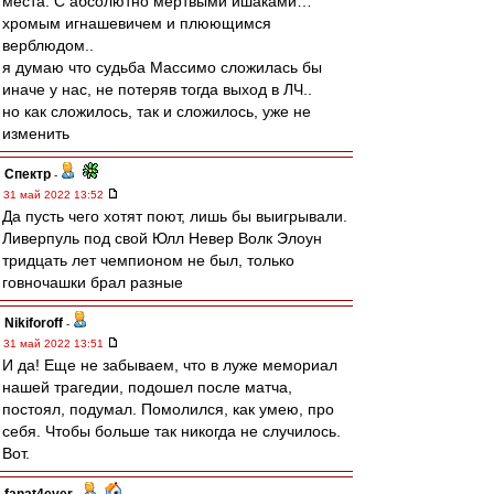
места. С абсолютно мертвыми ишаками…
хромым игнашевичем и плюющимся
верблюдом..
я думаю что судьба Массимо сложилась бы
иначе у нас, не потеряв тогда выход в ЛЧ..
но как сложилось, так и сложилось, уже не
изменить
Спектр
-
31 май 2022 13:52
Да пусть чего хотят поют, лишь бы выигрывали.
Ливерпуль под свой Юлл Невер Волк Элоун
тридцать лет чемпионом не был, только
говночашки брал разные
Nikiforoff
-
31 май 2022 13:51
И да! Еще не забываем, что в луже мемориал
нашей трагедии, подошел после матча,
постоял, подумал. Помолился, как умею, про
себя. Чтобы больше так никогда не случилось.
Вот.