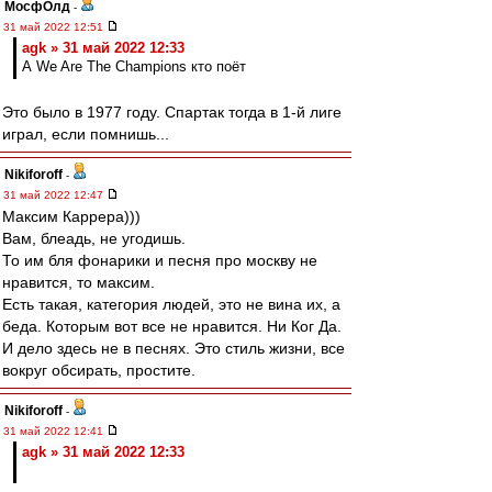
МосфОлд
-
31 май 2022 12:51
agk » 31 май 2022 12:33
А We Are The Champions кто поёт
Это было в 1977 году. Спартак тогда в 1-й лиге
играл, если помнишь...
Nikiforoff
-
31 май 2022 12:47
Максим Каррера)))
Вам, блеадь, не угодишь.
То им бля фонарики и песня про москву не
нравится, то максим.
Есть такая, категория людей, это не вина их, а
беда. Которым вот все не нравится. Ни Ког Да.
И дело здесь не в песнях. Это стиль жизни, все
вокруг обсирать, простите.
Nikiforoff
-
31 май 2022 12:41
agk » 31 май 2022 12:33