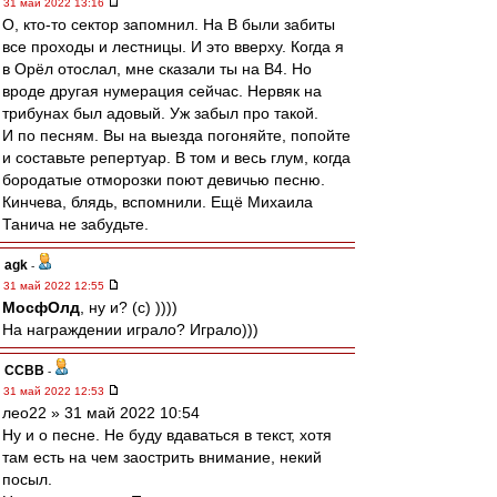
31 май 2022 13:16
О, кто-то сектор запомнил. На B были забиты
все проходы и лестницы. И это вверху. Когда я
в Орёл отослал, мне сказали ты на B4. Но
вроде другая нумерация сейчас. Нервяк на
трибунах был адовый. Уж забыл про такой.
И по песням. Вы на выезда погоняйте, попойте
и составьте репертуар. В том и весь глум, когда
бородатые отморозки поют девичью песню.
Кинчева, блядь, вспомнили. Ещё Михаила
Танича не забудьте.
agk
-
31 май 2022 12:55
МосфОлд
, ну и? (с) ))))
На награждении играло? Играло)))
ССВВ
-
31 май 2022 12:53
лео22 » 31 май 2022 10:54
Ну и о песне. Не буду вдаваться в текст, хотя
там есть на чем заострить внимание, некий
посыл.