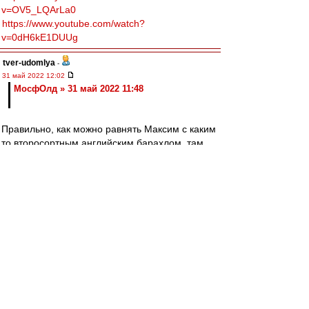
v=OV5_LQArLa0
https://www.youtube.com/watch?
v=0dH6kE1DUUg
tver-udomlya
-
31 май 2022 12:02
МосфОлд » 31 май 2022 11:48
Правильно, как можно равнять Максим с каким
то второсортным английским барахлом, там
90% такого. Деградация Спартака началась с
англофильства. Одно дело Реал, другое-
английские колхозы, и футбольные, и
музыкальные.
Falcon
-
31 май 2022 12:01
МосфОлд » 31 май 2022 11:48
-------
Ну... и...?