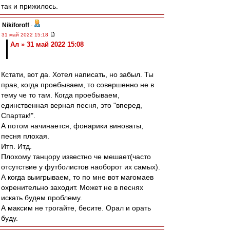
так и прижилось.
Nikiforoff
-
31 май 2022 15:18
Ал » 31 май 2022 15:08
Кстати, вот да. Хотел написать, но забыл. Ты
прав, когда проебываем, то совершенно не в
тему че то там. Когда проебываем,
единственная верная песня, это "вперед,
Спартак!".
А потом начинается, фонарики виноваты,
песня плохая.
Итп. Итд.
Плохому танцору известно че мешает(часто
отсутствие у футболистов наоборот их самых).
А когда выигрываем, то по мне вот магомаев
охренительно заходит. Может не в песнях
искать будем проблему.
А максим не трогайте, бесите. Орал и орать
буду.