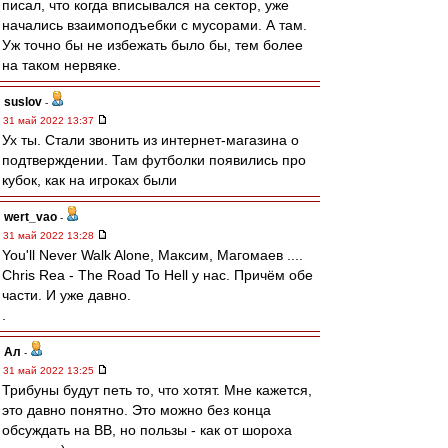
писал, что когда вписывался на сектор, уже
начались взаимоподъебки с мусорами. А там.
Уж точно бы не избежать было бы, тем более
на таком нервяке.
suslov
-
31 май 2022 13:37
Ух ты. Стали звонить из интернет-магазина о
подтверждении. Там футболки появились про
кубок, как на игроках были
wert_vao
-
31 май 2022 13:28
You'll Never Walk Alone, Максим, Магомаев ....
Chris Rea - The Road To Hell у нас. Причём обе
части. И уже давно.
.
Ал
-
31 май 2022 13:25
Трибуны будут петь то, что хотят. Мне кажется,
это давно понятно. Это можно без конца
обсуждать на ВВ, но пользы - как от шороха