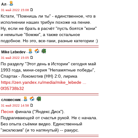
Ал
-
31 май 2022 15:08
Кстати, "Помнишь ли ты" - единственное, что в
исполнении наших трибун похоже на пение.
Ну, если не брать в расчёт "пусть боятся "кони"
и немытые "бомжи", а также остальное
подобное. Но это, все-таки, разные категории :)
Mike Lebedev
-
31 май 2022 15:05
По разделу "Этот день в Истории" сегодня май
1993 года, мини-серия "Непамятные победы",
Спартак - Локомотив (НН) 2:0, лирика
https://zen.yandex.ru/media/mike_lebede ...
0f35738b32
словесник
-
31 май 2022 14:58
Песня
финала ("Яндекс.Диск").
Подрагивающей от счастья рукой. Не с начала.
Без опыта съёмки видео. Единственный
"эксклюзив" (и то натянутый) -- ракурс.