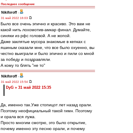
Последнее сообщение
Nikiforoff
-
31 май 2022 16:03
Было все очень эпично и красиво. Это вам не
какой нить лохомотив-амкар финал. Думайте,
синяки из рфс головой. А не жопой.
Даже заклятые мусора знакомые в кепках с
яшиным сказали мне, что все было охуенно, вы
честно выиграли и было эпично и пили со мной
за победу и поздравляли.
А кому то блять "не то"
Nikiforoff
-
31 май 2022 15:54
DyG » 31 май 2022 15:35
Да, именно так.Уже стопицот лет назад орали.
Поэтому неофициальный такой гимн. Поэтому
и орала вся лужа.
Просто многим смотрю, это было открытие,
почему именно эту песню орали, и почему