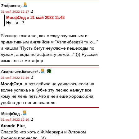
Σπάρτακος
-
31 май 2022 12:17
МосфОлд » 31 май 2022 11:48
Ну... и...?
Разница такая же, как между заунывным и
примитивным английским "Хэппибёздэй ту ю..."
и нашим "Пусть бегут неуклюже пешеходы по
лужам, а вода по асфальту рекой...":))) Русский
язык - язык метафор
Спартачек-Казачек!
-
31 май 2022 12:16
МосфОлд
, а вот сейчас не удивлюсь если на
волне успеха на Кубке эту песню начнут все
кому не лень петь.Что в ней ещё хорошо,она
удобна для пения акапело.
МосфОлд
-
31 май 2022 12:10
Arcade Fire
,
Спасибо что хоть с Ф.Меркури и Элтоном
Джоном пронесло...)))