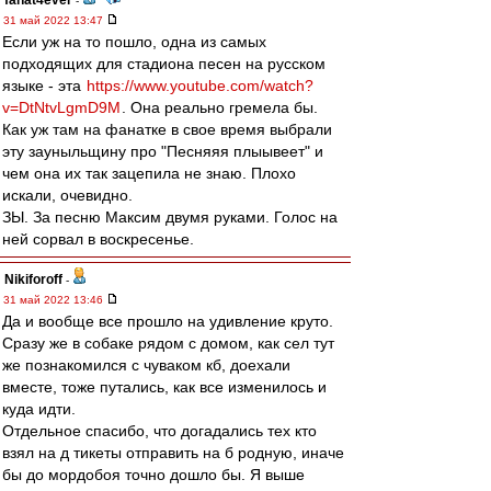
fanat4ever
-
31 май 2022 13:47
Если уж на то пошло, одна из самых
подходящих для стадиона песен на русском
языке - эта
https://www.youtube.com/watch?
v=DtNtvLgmD9M
. Она реально гремела бы.
Как уж там на фанатке в свое время выбрали
эту зауныльщину про "Песняяя плыывеет" и
чем она их так зацепила не знаю. Плохо
искали, очевидно.
ЗЫ. За песню Максим двумя руками. Голос на
ней сорвал в воскресенье.
Nikiforoff
-
31 май 2022 13:46
Да и вообще все прошло на удивление круто.
Сразу же в собаке рядом с домом, как сел тут
же познакомился с чуваком кб, доехали
вместе, тоже путались, как все изменилось и
куда идти.
Отдельное спасибо, что догадались тех кто
взял на д тикеты отправить на б родную, иначе
бы до мордобоя точно дошло бы. Я выше