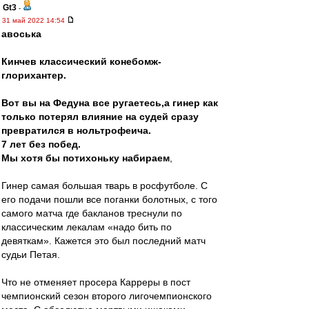
Gt3
-
31 май 2022 14:54
авоська
Кинчев классический конебомж-
глорихантер.
Вот вы на Федуна все ругаетесь,а гинер как
только потерял влияние на судей сразу
превратился в нольтрофеича.
7 лет без побед.
Мы хотя бы потихоньку набираем
,
Гинер самая большая тварь в росфутболе. С
его подачи пошли все поганки болотных, с того
самого матча где бакланов треснули по
классическим лекалам «надо бить по
девяткам». Кажется это был последний матч
судьи Петая.
Что не отменяет просера Карреры в пост
чемпионский сезон второго лигочемпионского