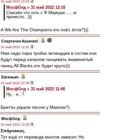
31 май 2022 12:33
МосфОлд » 31 май 2022 12:10
Спасибо что хоть с Ф.Меркури ......м
пронесло...)))
А We Are The Champions кто поёт, ёпта?)))
Спартачек-Казачек!
-
31 май 2022 12:31
Нам надо пара тройка зеландцев в состав.они
будут перед началом танцевать знаменитый
танец All Blacks.это будет круто)))
Евгеньич
-
31 май 2022 12:28
МосфОлд » 31 май 2022 11:48
Ну... и...?
Бритты украли песню у Максим?)
МосфОлд
-
31 май 2022 12:28
Σπάρτακος
,
Тут ещё от перевода многое зависит. Но