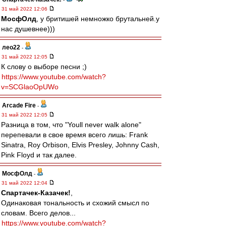
31 май 2022 12:06
МосфОлд
, у бритишей немножко брутальней.у
нас душевнее)))
лео22
-
31 май 2022 12:05
К слову о выборе песни ;)
https://www.youtube.com/watch?
v=SCGlaoOpUWo
Arcade Fire
-
31 май 2022 12:05
Разница в том, что "Youll never walk alone"
перепевали в свое время всего лишь: Frank
Sinatra, Roy Orbison, Elvis Presley, Johnny Cash,
Pink Floyd и так далее.
МосфОлд
-
31 май 2022 12:04
Спартачек-Казачек!
,
Одинаковая тональность и схожий смысл по
словам. Всего делов...
https://www.youtube.com/watch?