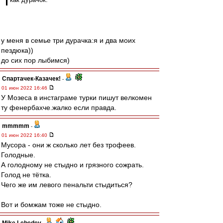
у меня в семье три дурачка:я и два моих
пездюка))
до сих пор лыбимся)
Спартачек-Казачек!
-
01 июн 2022 16:46
У Мозеса в инстаграме турки пишут велкомен
ту фенербахче.жалко если правда.
mmmmm
-
01 июн 2022 16:40
Мусора - они ж сколько лет без трофеев.
Голодные.
А голодному не стыдно и грязного сожрать.
Голод не тётка.
Чего же им левого пенальти стыдиться?
Вот и бомжам тоже не стыдно.