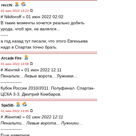
recchi
-
01 июн 2022 13:23
# Nikiforoff » 01 июн 2022 02:02
В такие моменты хочется реально добить
урода, чтоб зря, не валялся...
-----
а год назад тут писали, что этого Евгеньева
надо в Спартак точно брать.
Arcade Fire
-
01 июн 2022 13:08
# Жентяй » 01 июн 2022 12:11
Пенальти... Левые ворота... Лужники...
--------------
Кубок России 2010/2011. Полуфинал. Спартак-
ЦСКА 3-3. Дмитрий Комбаров.
SpaSib
-
01 июн 2022 13:00
# Жентяй » 01 июн 2022 12:11
Пенальти... Левые ворота... Лужники...
--------------
Еще наверное.