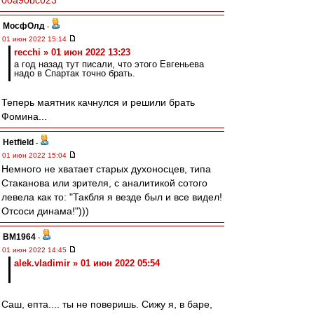
00a90bc023
МосфОлд
-
01 июн 2022 15:14
recchi » 01 июн 2022 13:23
а год назад тут писали, что этого Евгеньева
надо в Спартак точно брать.
Теперь маятник качнулся и решили брать
Фомина...
Hetfield
-
01 июн 2022 15:04
Немного не хватает старых духоносцев, типа
Стаканова или зрителя, с аналитикой сотого
левела как то: "Такбля я везде был и все видел!
Отсоси динама!")))
BM1964
-
01 июн 2022 14:45
alek.vladimir » 01 июн 2022 05:54
Саш, епта.... ты не поверишь. Сижу я, в баре,