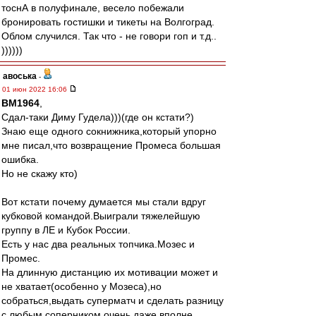
тоснА в полуфинале, весело побежали
бронировать гостишки и тикеты на Волгоград.
Облом случился. Так что - не говори гоп и т.д..
))))))
авоська
-
01 июн 2022 16:06
BM1964
,
Сдал-таки Диму Гудела)))(где он кстати?)
Знаю еще одного сокнижника,который упорно
мне писал,что возвращение Промеса большая
ошибка.
Но не скажу кто)
Вот кстати почему думается мы стали вдруг
кубковой командой.Выиграли тяжелейшую
группу в ЛЕ и Кубок России.
Есть у нас два реальных топчика.Мозес и
Промес.
На длинную дистанцию их мотивации может и
не хватает(особенно у Мозеса),но
собраться,выдать суперматч и сделать разницу
с любым соперником очень даже вполне.