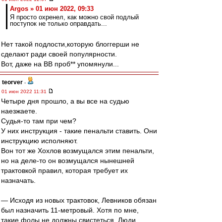
Argos » 01 июн 2022, 09:33
Я просто охренел, как можно свой подлый
поступок не только оправдать...
Нет такой подлости,которую блоггерши не
сделают ради своей популярности.
Вот, даже на ВВ проб** упомянули...
teorver
-
01 июн 2022 11:31
Четыре дня прошло, а вы все на судью
наезжаете.
Судья-то там при чем?
У них инструкция - такие пенальти ставить. Они
инструкцию исполняют.
Вон тот же Хохлов возмущался этим пенальти,
но на деле-то он возмущался нынешней
трактовкой правил, которая требует их
назначать.
— Исходя из новых трактовок, Левников обязан
был назначить 11-метровый. Хотя по мне,
такие фолы не должны свистеться. Люди,