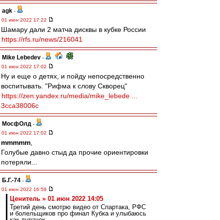
agk
-
01 июн 2022 17:22
Шамару дали 2 матча дисквы в кубке России
https://rfs.ru/news/216041
Mike Lebedev
-
01 июн 2022 17:02
Ну и еще о детях, и пойду непосредственно
воспитывать. "Рифма к слову Скворец"
https://zen.yandex.ru/media/mike_lebede ...
3cca38006c
МосфОлд
-
01 июн 2022 17:02
mmmmm
,
Голубые давно стыд да прочие ориентировки
потеряли...
Б.Г.-74
-
01 июн 2022 16:59
Ценитель » 01 июн 2022 14:05
Третий день смотрю видео от Спартака, РФС
и болельщиков про финал Кубка и улыбаюсь
как дурачок.