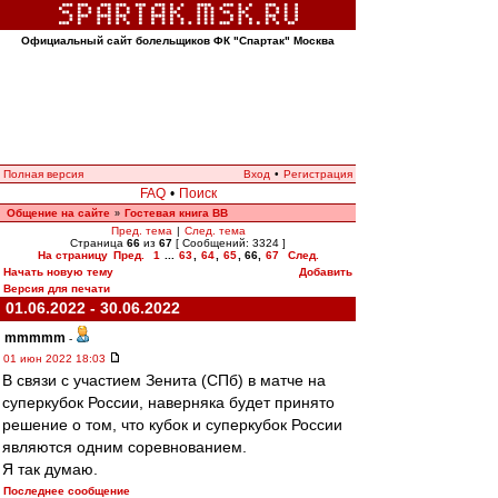
Официальный сайт болельщиков ФК "Спартак" Москва
Полная версия
Вход
•
Регистрация
FAQ
•
Поиск
Общение на сайте
Гостевая книга ВВ
»
Пред. тема
|
След. тема
Страница
66
из
67
[ Сообщений: 3324 ]
На страницу
Пред.
1
...
63
,
64
,
65
,
66
,
67
След.
Начать новую тему
Добавить
Версия для печати
01.06.2022 - 30.06.2022
mmmmm
-
01 июн 2022 18:03
В связи с участием Зенита (СПб) в матче на
суперкубок России, наверняка будет принято
решение о том, что кубок и суперкубок России
являются одним соревнованием.
Я так думаю.
Последнее сообщение