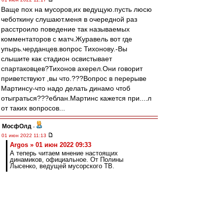
Ваще пох на мусоров,их ведущую.пусть люсю
чеботкину слушают.меня в очередной раз
расстроило поведение так называемых
комментаторов с матч.Журавель вот где
упырь.черданцев.вопрос Тихонову.-Вы
слышите как стадион освистывает
спартаковцев?Тихонов ахерел.Они говорит
приветствуют ,вы что.???Вопрос в перерыве
Мартинсу-что надо делать динамо чтоб
отыграться???еблан.Мартинс кажется при....л
от таких вопросов...
МосфОлд
-
01 июн 2022 11:13
Argos » 01 июн 2022 09:33
А теперь читаем мнение настоящих
динамиков, официальное. От Полины
Лысенко, ведущей мусорского ТВ.
Гнала пургу Лысенко,
Гонясь за лаврами Назарова;
Но перебросил через стенку,