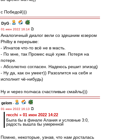
с Победой)))
DyG
-
01 июн 2022 16:14
Аналогичный диалог вели со здешним юзером
Philby в перерыве:
- Игнатов что-то всё не в масть.
- По мне, так Промес ещё хуже. Потеря на
потере.
- Абсолютно согласен. Надеюсь решит эпизод)
- Ну да, как он умеет)) Разозлится на себя и
исполнит чё-нибудь)
Ну и через полчаса счастливые смайлы)))
gelom
-
01 июн 2022 16:13
recchi » 01 июн 2022 14:22
Была бы в финале Алания и условные 3:0,
радость вышла бы умеренной
Помню, некоторые, узнав, что нам досталась