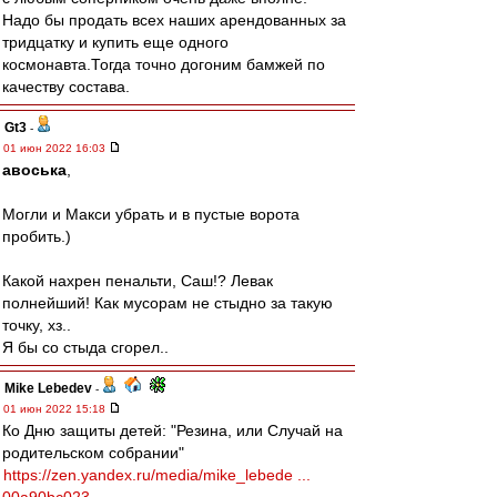
Надо бы продать всех наших арендованных за
тридцатку и купить еще одного
космонавта.Тогда точно догоним бамжей по
качеству состава.
Gt3
-
01 июн 2022 16:03
авоська
,
Могли и Макси убрать и в пустые ворота
пробить.)
Какой нахрен пенальти, Саш!? Левак
полнейший! Как мусорам не стыдно за такую
точку, хз..
Я бы со стыда сгорел..
Mike Lebedev
-
01 июн 2022 15:18
Ко Дню защиты детей: "Резина, или Случай на
родительском собрании"
https://zen.yandex.ru/media/mike_lebede ...