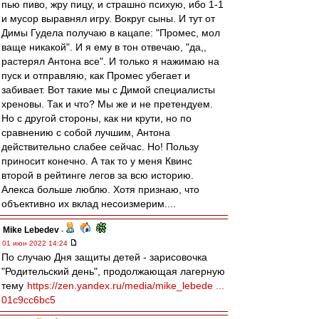
пью пиво, жру пицу, и страшно психую, ибо 1-1
и мусор выравнял игру. Вокруг сыны. И тут от
Димы Гудела получаю в кацапе: "Промес, мол
ваще никакой". И я ему в тон отвечаю, "да,,
растерял Антона все". И только я нажимаю на
пуск и отправляю, как Промес убегает и
забивает. Вот такие мы с Димой специалисты
хреновы. Так и что? Мы же и не претендуем.
Но с другой стороны, как ни крути, но по
сравнению с собой лучшим, Антона
действительно слабее сейчас. Но! Пользу
приносит конечно. А так то у меня Квинс
второй в рейтинге легов за всю историю.
Алекса больше люблю. Хотя признаю, что
объективно их вклад несоизмерим....
Mike Lebedev
-
01 июн 2022 14:24
По случаю Дня защиты детей - зарисовочка
"Родительский день", продолжающая лагерную
тему
https://zen.yandex.ru/media/mike_lebede ...
01c9cc6bc5