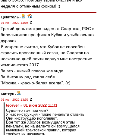
было 50/50. Поэтому взрыв счастья и вся
неделя с отменным фоном! :)
Ценитель
-
01 июн 2022 14:05
Третий день смотрю видео от Спартака, РФС и
болельщиков про финал Кубка и улыбаюсь как
дурачок.
Я искренне считал, что Кубок не способен
скрасить проваленный сезон, но Спартак на
несколько дней почти вернул мне настроение
чемпионского 2017.
За это - низкий поклон команде.
За Антошку рад как за себя.
"Москва - красно-белая всегда". (с)
митхун
-
01 июн 2022 13:56
teorver » 01 июн 2022 11:31
Судья-то там при чем?
У них инструкция - такие пенальти ставить.
Они инструкцию исполняют.
Вон тот же Хохлов возмущался этим
пенальти, но на деле-то он возмущался
нынешней трактовкой правил, которая
требует их назначать.