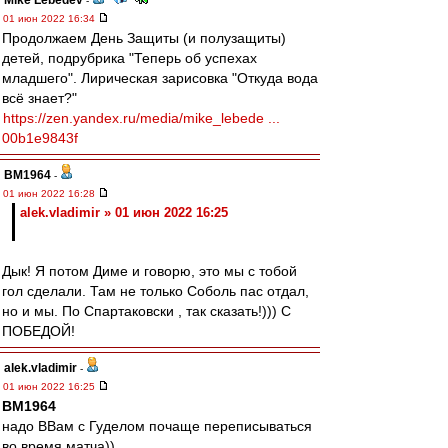
Mike Lebedev
-
01 июн 2022 16:34
Продолжаем День Защиты (и полузащиты)
детей, подрубрика "Теперь об успехах
младшего". Лирическая зарисовка "Откуда вода
всё знает?"
https://zen.yandex.ru/media/mike_lebede ...
00b1e9843f
BM1964
-
01 июн 2022 16:28
alek.vladimir » 01 июн 2022 16:25
Дык! Я потом Диме и говорю, это мы с тобой
гол сделали. Там не только Соболь пас отдал,
но и мы. По Спартаковски , так сказать!))) С
ПОБЕДОЙ!
alek.vladimir
-
01 июн 2022 16:25
BM1964
надо ВВам с Гуделом почаще переписываться
во время матча))