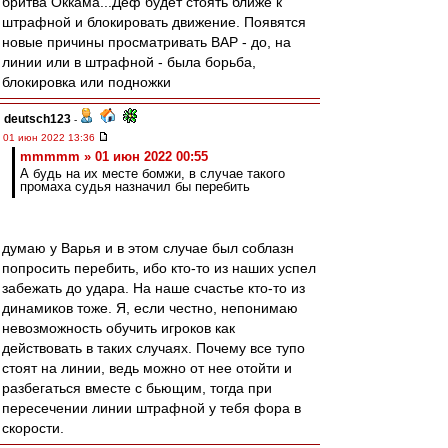
бритва Оккама...Деф будет стоять ближе к
штрафной и блокировать движение. Появятся
новые причины просматривать ВАР - до, на
линии или в штрафной - была борьба,
блокировка или подножки
deutsch123
-
01 июн 2022 13:36
mmmmm » 01 июн 2022 00:55
А будь на их месте бомжи, в случае такого
промаха судья назначил бы перебить
думаю у Варья и в этом случае был соблазн
попросить перебить, ибо кто-то из наших успел
забежать до удара. На наше счастье кто-то из
динамиков тоже. Я, если честно, непонимаю
невозможность обучить игроков как
действовать в таких случаях. Почему все тупо
стоят на линии, ведь можно от нее отойти и
разбегаться вместе с бьющим, тогда при
пересечении линии штрафной у тебя фора в
скорости.