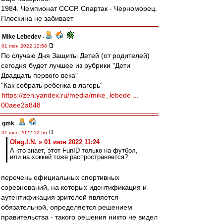
1984. Чемпионат СССР. Спартак - Черноморец.
Плоскина не забивает
Mike Lebedev
-
01 июн 2022 12:58
По случаю Дня Защиты Детей (от родителей)
сегодня будет лучшее из рубрики "Дети
Двадцать первого века"
"Как собрать ребенка в лагерь"
https://zen.yandex.ru/media/mike_lebede ...
00aee2a848
gmk
-
01 июн 2022 12:56
Oleg.I.N. » 01 июн 2022 11:24
А кто знает, этот FunID только на футбол,
или на хоккей тоже распространяется?
перечень официальных спортивных
соревнований, на которых идентификация и
аутентификация зрителей является
обязательной, определяется решением
правительства - такого решения никто не видел