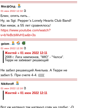
МосфОлд
-
01 июн 2022 12:32
Блин, опять пить...
Ну, за Sgt. Pepper’s Lonely Hearts Club Band!
Как никак, а 55 лет сравнялось!
https://www.youtube.com/watch?
v=bYeBcbMvH1w&t=3s
gelom
-
01 июн 2022 12:30
Жентяй » 01 июн 2022 12:11
2008 г. Лига чемпионов, "МЮ" - "Челси".
Терри не забивает решающий
Не забил решающий Анелька. А Терри не
забил 5. При счете 4-4. (((((
Nikiforoff
-
01 июн 2022 12:16
Жентяй » 01 июн 2022 12:11
Вот уж натянул так натянул сову на глобус :-D