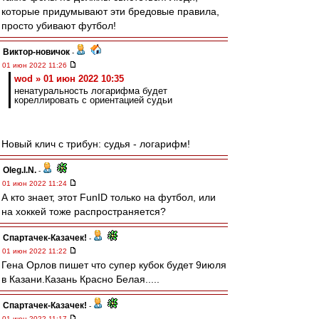
которые придумывают эти бредовые правила,
просто убивают футбол!
Виктор-новичок
-
01 июн 2022 11:26
wod » 01 июн 2022 10:35
ненатуральность логарифма будет
кореллировать с ориентацией судьи
Новый клич с трибун: судья - логарифм!
Oleg.I.N.
-
01 июн 2022 11:24
А кто знает, этот FunID только на футбол, или
на хоккей тоже распространяется?
Спартачек-Казачек!
-
01 июн 2022 11:22
Гена Орлов пишет что супер кубок будет 9июля
в Казани.Казань Красно Белая.....
Спартачек-Казачек!
-
01 июн 2022 11:17