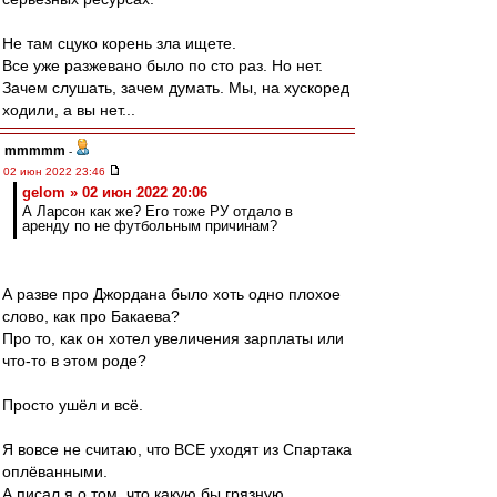
Не там сцуко корень зла ищете.
Все уже разжевано было по сто раз. Но нет.
Зачем слушать, зачем думать. Мы, на хускоред
ходили, а вы нет...
mmmmm
-
02 июн 2022 23:46
gelom » 02 июн 2022 20:06
А Ларсон как же? Его тоже РУ отдало в
аренду по не футбольным причинам?
А разве про Джордана было хоть одно плохое
слово, как про Бакаева?
Про то, как он хотел увеличения зарплаты или
что-то в этом роде?
Просто ушёл и всё.
Я вовсе не считаю, что ВСЕ уходят из Спартака
оплёванными.
А писал я о том, что какую бы грязную