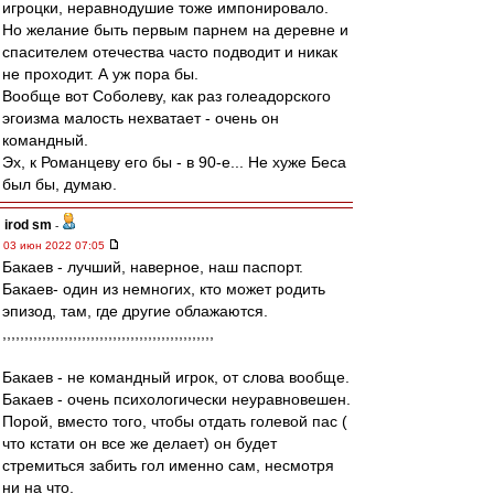
игроцки, неравнодушие тоже импонировало.
Но желание быть первым парнем на деревне и
спасителем отечества часто подводит и никак
не проходит. А уж пора бы.
Вообще вот Соболеву, как раз голеадорского
эгоизма малость нехватает - очень он
командный.
Эх, к Романцеву его бы - в 90-е... Не хуже Беса
был бы, думаю.
irod sm
-
03 июн 2022 07:05
Бакаев - лучший, наверное, наш паспорт.
Бакаев- один из немногих, кто может родить
эпизод, там, где другие облажаются.
,,,,,,,,,,,,,,,,,,,,,,,,,,,,,,,,,,,,,,,,,,,,,,,,
Бакаев - не командный игрок, от слова вообще.
Бакаев - очень психологически неуравновешен.
Порой, вместо того, чтобы отдать голевой пас (
что кстати он все же делает) он будет
стремиться забить гол именно сам, несмотря
ни на что.