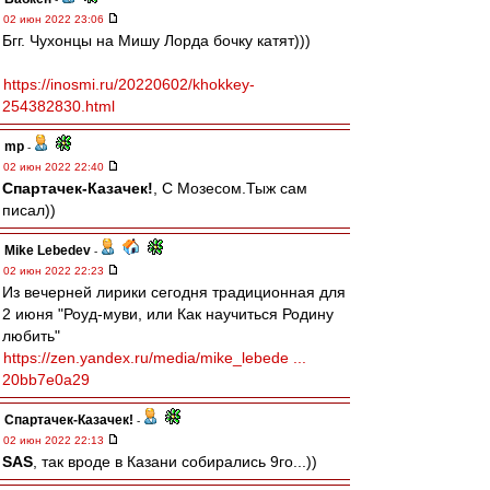
02 июн 2022 23:06
Бгг. Чухонцы на Мишу Лорда бочку катят)))
https://inosmi.ru/20220602/khokkey-
254382830.html
mp
-
02 июн 2022 22:40
Спартачек-Казачек!
, С Мозесом.Тыж сам
писал))
Mike Lebedev
-
02 июн 2022 22:23
Из вечерней лирики сегодня традиционная для
2 июня "Роуд-муви, или Как научиться Родину
любить"
https://zen.yandex.ru/media/mike_lebede ...
20bb7e0a29
Спартачек-Казачек!
-
02 июн 2022 22:13
SAS
, так вроде в Казани собирались 9го...))