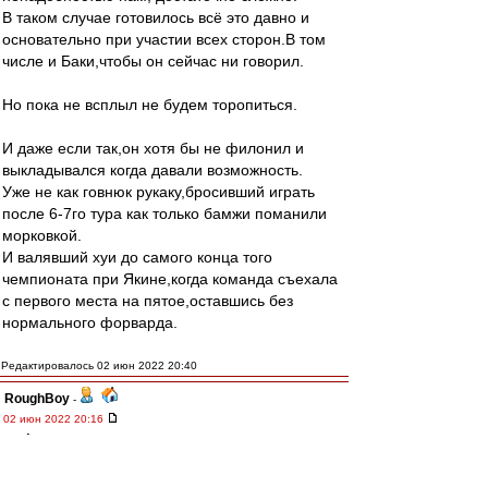
В таком случае готовилось всё это давно и
основательно при участии всех сторон.В том
числе и Баки,чтобы он сейчас ни говорил.
Но пока не всплыл не будем торопиться.
И даже если так,он хотя бы не филонил и
выкладывался когда давали возможность.
Уже не как говнюк рукаку,бросивший играть
после 6-7го тура как только бамжи поманили
морковкой.
И валявший хуи до самого конца того
чемпионата при Якине,когда команда съехала
с первого места на пятое,оставшись без
нормального форварда.
Редактировалось 02 июн 2022 20:40
RoughBoy
-
02 июн 2022 20:16
Σπάρτακος
,
Он тебе в ботинки что-ль нассал?