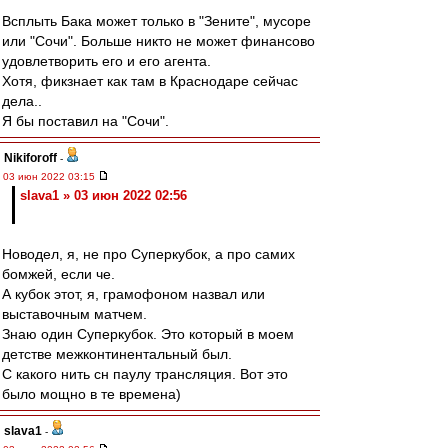
Всплыть Бака может только в "Зените", мусоре
или "Сочи". Больше никто не может финансово
удовлетворить его и его агента.
Хотя, фикзнает как там в Краснодаре сейчас
дела..
Я бы поставил на "Сочи".
Nikiforoff
-
03 июн 2022 03:15
slava1 » 03 июн 2022 02:56
Новодел, я, не про Суперкубок, а про самих
бомжей, если че.
А кубок этот, я, грамофоном назвал или
выставочным матчем.
Знаю один Суперкубок. Это который в моем
детстве межконтинентальный был.
С какого нить сн паулу трансляция. Вот это
было мощно в те времена)
slava1
-