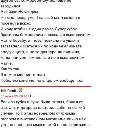
другое было. Модерн-футбол еще не
зародился.
А сейчас.Ну увидим...
Но мне похер уже. Главный матч сезона я
посетил в вскрс.
И хочу чтобы не один раз за Суперкубок
бразилам бомжовским навязали в выставочном
матче борьбу, а чтобы повисли на ушах и
заставляли ссаться их по ходу чемпионата
следующего, а не за два тура до финиша,
когда они уже чемпионы и не в выставочном
матче.
Как то так.
Это мое мнение только.
Поболею конечно, но в, целом вообще пох.
Nikiforoff
-
03 июн 2022 00:46
Если за кубок в луже были готовы, бодаться
все, а я, и до крови настроил себя на всякий
случай, то с этим новоделом от фирмы
гаспрем в выставочном матче мне лично нах
уже не надо, все мысли, чтоб не опозориться в