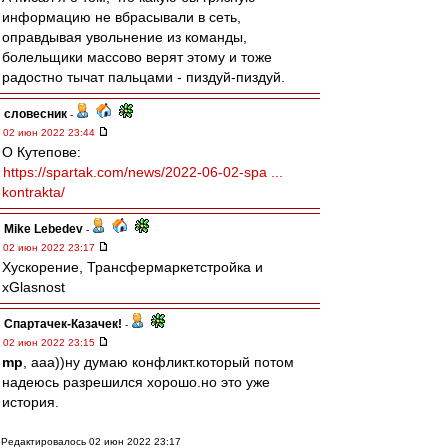
информацию не вбрасывали в сеть,
оправдывая увольнение из команды,
болельщики массово верят этому и тоже
радостно тычат пальцами - пиздуй-пиздуй.
словесник
-
02 июн 2022 23:44
О Кутепове:
https://spartak.com/news/2022-06-02-spa ...
kontrakta/
Mike Lebedev
-
02 июн 2022 23:17
Хускорение, Трансфермаpкетстройка и
xGlasnost
Спартачек-Казачек!
-
02 июн 2022 23:15
mp
, ааа))ну думаю конфликт.который потом
надеюсь разрешился хорошо.но это уже
история.
Редактировалось 02 июн 2022 23:17