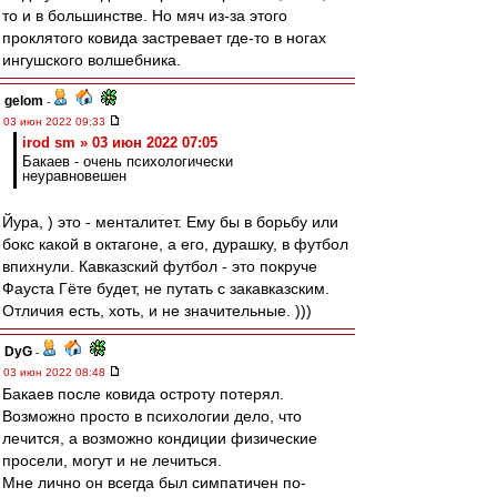
то и в большинстве. Но мяч из-за этого
проклятого ковида застревает где-то в ногах
ингушского волшебника.
gelom
-
03 июн 2022 09:33
irod sm » 03 июн 2022 07:05
Бакаев - очень психологически
неуравновешен
Йура, ) это - менталитет. Ему бы в борьбу или
бокс какой в октагоне, а его, дурашку, в футбол
впихнули. Кавказский футбол - это покруче
Фауста Гёте будет, не путать с закавказским.
Отличия есть, хоть, и не значительные. )))
DyG
-
03 июн 2022 08:48
Бакаев после ковида остроту потерял.
Возможно просто в психологии дело, что
лечится, а возможно кондиции физические
просели, могут и не лечиться.
Мне лично он всегда был симпатичен по-