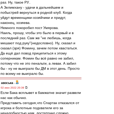
раз. Ну, такое РУ..
А Зелимхану - удачи в дальнейшем и
побыстрей вернуться в родной клуб. Когда
уйдут временщики-хозяйчики и придут,
наконец, хозяева.
Немного покоробил пост Умярова.
Наиль, прошу, чтобы это было в первый и в
последний раз. Сам же "не любишь, когда
мешают под руку"(недословно). Ну, сказал и
сказал (зря) Фомину, зачем потом хвастаться.
Да ещё дал повод прицепиться к этому
соперникам. Фомин бы всё равно не забил,
потому что не это пенальти, а левак. А забил
бы - ну не выиграло бы ДМ в этот день. Просто
по всему не выиграло бы.
авоська
-
02 июн 2022 20:39
Если Бака всплывет в бамжатне значит развели
нас как обычно.
Представить сегодня,что Спартак отказался от
игрока и болотные подхватили его за
ненадобностью нам, достаточно сложно.