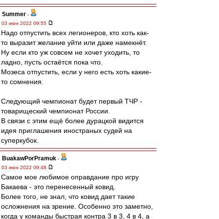
Summer
-
03 июн 2022 09:55
Надо отпустить всех легионеров, кто хоть как-
то выразит желание уйти или даже намекнёт.
Ну если кто уж совсем не хочет уходить, то
ладно, пусть остаётся пока что.
Мозеса отпустить, если у него есть хоть какие-
то сомнения.
Следующий чемпионат будет первый ТЧР -
товарищеский чемпионат России.
В связи с этим ещё более дурацкой видится
идея приглашения иностраных судей на
суперкубок.
BuakawPorPramuk
-
03 июн 2022 09:48
Самое мое любимое оправдание про игру
Бакаева - это перенесенный ковид.
Более того, не знал, что ковид дает такие
осложнения на зрение. Особенно это заметно,
когда у команды быстрая контра 3 в 3, 4 в 4, а