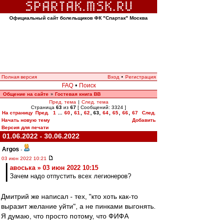
Официальный сайт болельщиков ФК "Спартак" Москва
Полная версия
Вход
•
Регистрация
FAQ
•
Поиск
Общение на сайте
Гостевая книга ВВ
»
Пред. тема
|
След. тема
Страница
63
из
67
[ Сообщений: 3324 ]
На страницу
Пред.
1
...
60
,
61
,
62
,
63
,
64
,
65
,
66
,
67
След.
Начать новую тему
Добавить
Версия для печати
01.06.2022 - 30.06.2022
Argos
-
03 июн 2022 10:21
авоська » 03 июн 2022 10:15
Зачем надо отпустить всех легионеров?
Дмитрий же написал - тех, "кто хоть как-то
выразит желание уйти", а не пинками выгонять.
Я думаю, что просто потому, что ФИФА