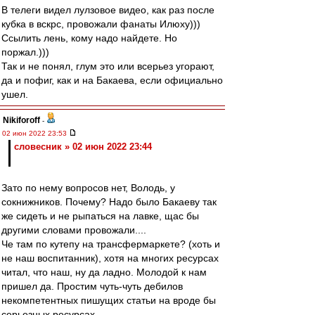
В телеги видел лулзовое видео, как раз после
кубка в вскрс, провожали фанаты Илюху)))
Ссылить лень, кому надо найдете. Но
поржал.)))
Так и не понял, глум это или всерьез угорают,
да и пофиг, как и на Бакаева, если официально
ушел.
Nikiforoff
-
02 июн 2022 23:53
словесник » 02 июн 2022 23:44
Зато по нему вопросов нет, Володь, у
сокнижников. Почему? Надо было Бакаеву так
же сидеть и не рыпаться на лавке, щас бы
другими словами провожали....
Че там по кутепу на трансфермаркете? (хоть и
не наш воспитанник), хотя на многих ресурсах
читал, что наш, ну да ладно. Молодой к нам
пришел да. Простим чуть-чуть дебилов
некомпетентных пишущих статьи на вроде бы
серьезных ресурсах.