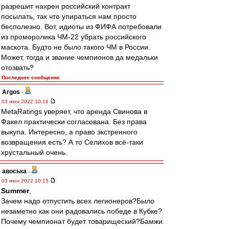
разрешит нахрен российский контракт
посылать, так что упираться нам просто
бесполезно. Вот, идиоты из ФИФА потребовали
из проморолика ЧМ-22 убрать российского
маскота. Будто не было такого ЧМ в России.
Может, тогда и звание чемпионов да медальки
отозвать?
Последнее сообщение
Argos
-
03 июн 2022 10:16
MetaRatings уверяет, что аренда Свинова в
Факел практически согласована. Без права
выкупа. Интересно, а право экстренного
возвращения есть? А то Селихов всё-таки
хрустальный очень.
авоська
-
03 июн 2022 10:15
Summer
,
Зачем надо отпустить всех легионеров?Было
незаметно как они радовались победе в Кубке?
Почему чемпионат будет товарищеский?Бамжи