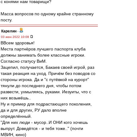
с конями нам товарищи?
Масса вопросов по одному крайне странному
посту.
Карелин
-
03 июн 2022 10:08
ВВсем здоровья!
Места партнёров лучшего паспорта клуба
должны занимать более классные игроки.
Согласно статусу ВиМ.
Зацепил, получается, Бакаев своей игрой, раз
такая реакция на уход. Причём без поводов со
стороны игрока. Да и "с путёвкой на курорт"
тянули до последнего дня, чтобы потом
развести, ухмыляясь, руками. Иезуиты, что с
них возьмёшь..
Ну и пример для подрастающего поколения,
да и для других, РУ дало вполне
определённый.
"Для них люди - мусор..И ОНИ кого хочешь
выпрут. Доведётся - и тебя тоже.." (почти
МВИН, кино)