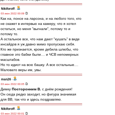
Nikiforoff
-
03 июн 2022 00:09
Как на, понсе на ларсона, и на любого того, кто
не скажет в интервью на камеру, что я хотел
остаться, но меня "выгнали", потому то и
потому то.
А остальное все, что нам дают "кушать" в виде
инсайдов я уж давно мимо пропускаю себя.
Кто же признается, кроме дебила шлюбы, что
главное это бабки были.... и ЧСВ непомерных
масштабов.
Но то идиот на всю башку. А все остальные....
Маловато веры им, увы.
man26
-
03 июн 2022 00:05
Димку
Посторонним В.
с днём рождения!
Он сюда редко заходит, но фигура значимая
для ВВ, так что и здесь поздравляю.
Nikiforoff
-
03 июн 2022 00:01