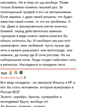
наплевать. Не в тему он ща вообще. Разве
только бомжов поиметь лишний раз. За
полноценный трофей я его не воспринимаю.
Если зарема, с дури своей решила, что будет
ажиотаж такой снова, то это ее проблемы. А
так. Даже в тренировочном матче конечно,
бомжей, перед действительно важным
турниром в виде нового чемпа конечно бы
ебнуть хотелось бы. И наоборот как раз этот
граммофон, ими любимый, пусть лучше где
нить в казани разыграют. или волгограде, или
нижнем, да похер где.В сочи ростове. Но на
нейтральном поле. Люди сходят поболеют хоть
в регионах. Насладяься в середине лета.
DyG
-
03 июн 2022 00:21
Вот ведь незадача - не заиграли Ильюху в КР, а
мог бы стать человеком, который выигрывал в
России ВСЁ!
Золото, серебро, бронза, суперкубок и
молодёжка! Круто, вообще-то!
До Ананко, конечно, далеко)