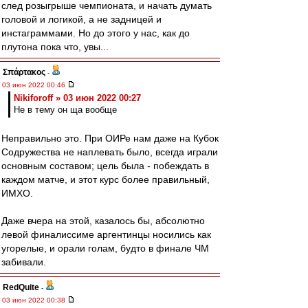
след розыгрыше чемпионата, и начать думать
головой и логикой, а не задницей и
инстаграммами. Но до этого у нас, как до
плутона пока что, увы...
Σπάρτακος
-
03 июн 2022 00:46
Nikiforoff » 03 июн 2022 00:27
Не в тему он ща вообще
Неправильно это. При ОИРе нам даже на Кубок
Содружества не наплевать было, всегда играли
основным составом; цель была - побеждать в
каждом матче, и этот курс более правильный,
ИМХО.
Даже вчера на этой, казалось бы, абсолютно
левой финалиссиме аргентинцы носились как
угорелые, и орали голам, будто в финале ЧМ
забивали.
RedQuite
-
03 июн 2022 00:38