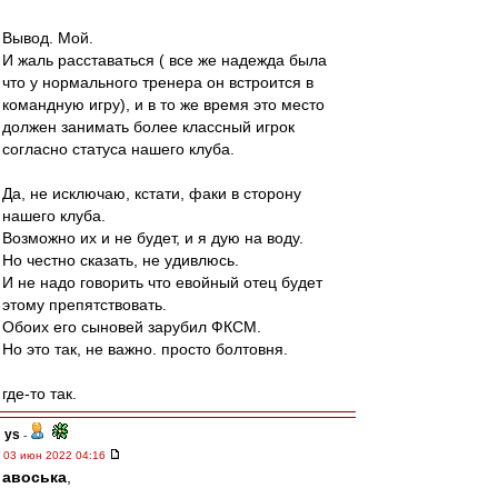
Вывод. Мой.
И жаль расставаться ( все же надежда была
что у нормального тренера он встроится в
командную игру), и в то же время это место
должен занимать более классный игрок
согласно статуса нашего клуба.
Да, не исключаю, кстати, факи в сторону
нашего клуба.
Возможно их и не будет, и я дую на воду.
Но честно сказать, не удивлюсь.
И не надо говорить что евойный отец будет
этому препятствовать.
Обоих его сыновей зарубил ФКСМ.
Но это так, не важно. просто болтовня.
где-то так.
ys
-
03 июн 2022 04:16
авоська
,