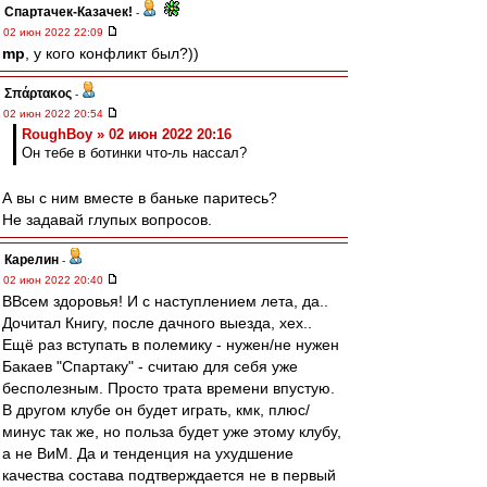
Спартачек-Казачек!
-
02 июн 2022 22:09
mp
, у кого конфликт был?))
Σπάρτακος
-
02 июн 2022 20:54
RoughBoy » 02 июн 2022 20:16
Он тебе в ботинки что-ль нассал?
А вы с ним вместе в баньке паритесь?
Не задавай глупых вопросов.
Карелин
-
02 июн 2022 20:40
ВВсем здоровья! И с наступлением лета, да..
Дочитал Книгу, после дачного выезда, хех..
Ещё раз вступать в полемику - нужен/не нужен
Бакаев "Спартаку" - считаю для себя уже
бесполезным. Просто трата времени впустую.
В другом клубе он будет играть, кмк, плюс/
минус так же, но польза будет уже этому клубу,
а не ВиМ. Да и тенденция на ухудшение
качества состава подтверждается не в первый