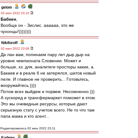
gelom
-
02 июн 2022 23:10
Бабкен
,
Вообще он - Зислис. аааааа, это же
чухонцы!))))))))
Nikiforoff
-
02 июн 2022 23:08
Да лан вам, попинаем пару лет дыр дыр на
уровне чемпионата Словении. Может и
больше, хз. для, аналитеги просторы какие, а.
Бакаев и в реале б не затерялся, шитов новый
пеле. И главное не проверить... Готовьтесь,
вооружайтесь.))))
Потом всех выйдем и порвем. Несомненно.)))
А хускоред и трансфермаркет поможет в этом.
Это жы очевидные ресурсы, которые дают
серьезную стату с учетом всего. Не то что там
папа мама и кто агент...
Редактировалось 02 июн 2022 23:11
Бабкен
-