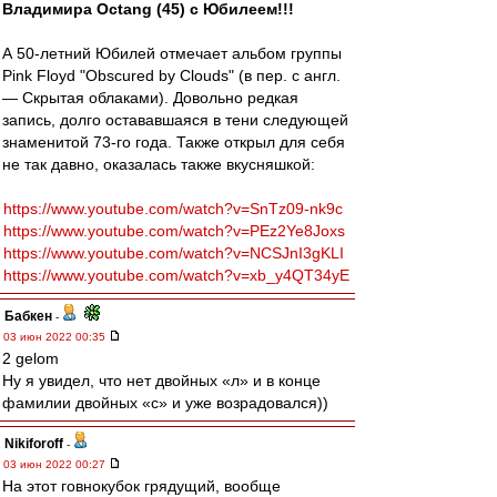
Владимира Octang (45) с Юбилеем!!!
А 50-летний Юбилей отмечает альбом группы
Pink Floyd "Obscured by Clouds" (в пер. с англ.
— Скрытая облаками). Довольно редкая
запись, долго остававшаяся в тени следующей
знаменитой 73-го года. Также открыл для себя
не так давно, оказалась также вкусняшкой:
https://www.youtube.com/watch?v=SnTz09-nk9c
https://www.youtube.com/watch?v=PEz2Ye8Joxs
https://www.youtube.com/watch?v=NCSJnI3gKLI
https://www.youtube.com/watch?v=xb_y4QT34yE
Бабкен
-
03 июн 2022 00:35
2 gelom
Ну я увидел, что нет двойных «л» и в конце
фамилии двойных «с» и уже возрадовался))
Nikiforoff
-
03 июн 2022 00:27
На этот говнокубок грядущий, вообще