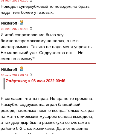
03 июн 2022 02:56
Новодел суперкубковый то новодел,но брать
надо ,тем более у газовых.
Nikiforoff
-
03 июн 2022 01:08
И чтоб сопротивление было злу
бомжегаспремовскому на полях, а не в
инстаграммах. Так что не надо меня упрекать.
Не маленький уже. Содружество епт.... Не
смешно самому?
Nikiforoff
-
03 июн 2022 00:57
Σπάρτακος » 03 июн 2022 00:46
Я согласен, что ты прав. Но ща не те времена.
Наскубке содружества играл ближайший
резерв, насколько помню всегда.Только как раз
на матч с киевским мусором основа выходила,
а так дыр-дыр был и развлекуха со счетами в
районе 8-2 с колхозниками. Да и отношение