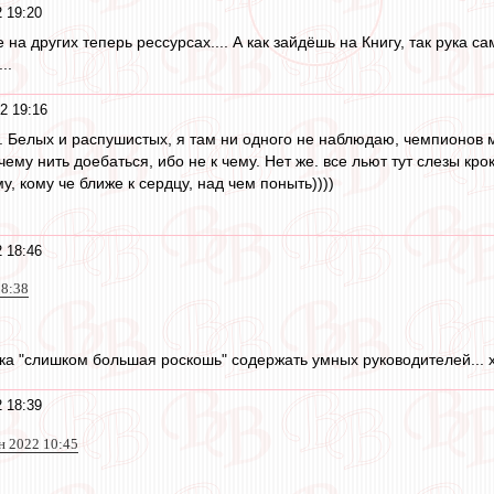
 19:20
 на других теперь рессурсах.... А как зайдёшь на Книгу, так рука 
..
2 19:16
. Белых и распушистых, я там ни одного не наблюдаю, чемпионов м
чему нить доебаться, ибо не к чему. Нет же. все льют тут слезы к
у, кому че ближе к сердцу, над чем поныть))))
 18:46
18:38
ка "слишком большая роскошь" содержать умных руководителей... х
 18:39
н 2022 10:45