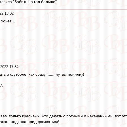
тезиса "Забить на гол больше"
22 18:02
о хочет…
2022 17:54
 о футболе, как сразу........ ну, вы поняли))
33
ем только красивых. Что делать с потными и накачанными, вот это
акого подхода придерживаться!