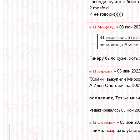
Господи, ну что ж блин 
2 mosfold
И не говори))))))
#
МосфОлд
» 03 июн 202
словесник » 03 ию
возможно, объясня
Гинеру было хуже, хоть э
#
Карелин
» 03 июн 2022
"Химки" выкупили Мирзо
А Илья Олегович на 100
словесник
, Тот же мизи
Редактировалось 03 июн 20
#
словесник
» 03 июн 202
Поймал
из клубного
кадр