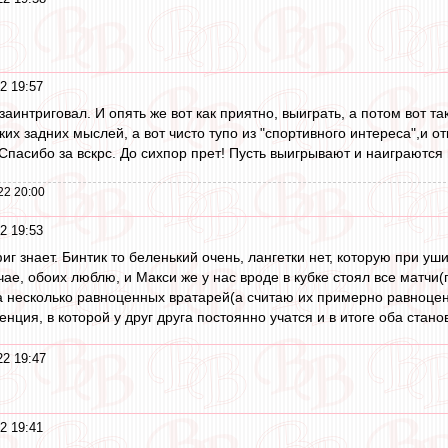
2 19:57
заинтриговал. И опять же вот как приятно, выиграть, а потом вот т
ких задних мыслей, а вот чисто тупо из "спортивного интереса",и от
пасибо за вскрс. До сихпор прет! Пусть выигрывают и наиграются в
22 20:00
2 19:53
фиг знает. Бинтик то беленький очень, лангетки нет, которую при уш
ае, обоих люблю, и Макси же у нас вроде в кубке стоял все матчи(
а несколько равноценных вратарей(а считаю их примерно равноценны
ренция, в которой у друг друга постоянно учатся и в итоге оба стан
2 19:47
2 19:41