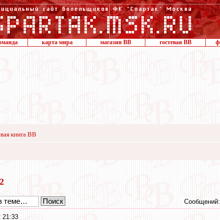
оманда
карта мира
магазин ВВ
гостевая ВВ
ф
вая книга ВВ
22
Сообщений:
 21:33