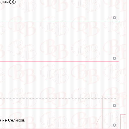
дивы)))))
а не Селихов.