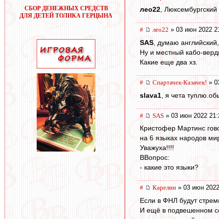
СБОР ДЕНЕЖНЫХ СРЕДСТВ
лео22
, Люксембургский 
ДЛЯ ДЕТЕЙ ТОЛИКА ГЕРЦЫНА
#
лео22
» 03 июн 2022 2
SAS
, думаю английский,
Ну и местный кабо-верди
Какие еще два хз.
#
Спартачек-Казачек!
» 0
slava1
, я чета туплю.о
#
SAS
» 03 июн 2022 21:
Кристофер Мартинс гов
на 6 языках народов ми
Уважуха!!!!
ВВопрос:
- какие это языки?
#
Карелин
» 03 июн 2022
Если в ФНЛ будут стреми
И ещё в подвешенном со