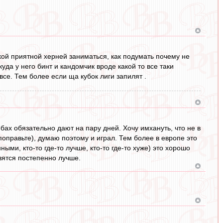
акой приятной херней заниматься, как подумать почему не
куда у него бинт и кандомчик вроде какой то все таки
се. Тем более если ща кубок лиги запилят .
ибах обязательно дают на пару дней. Хочу имхануть, что не в
поправьте), думаю поэтому и играл. Тем более в европе это
ми, кто-то где-то лучше, кто-то где-то хуже) это хорошо
овятся постепенно лучше.