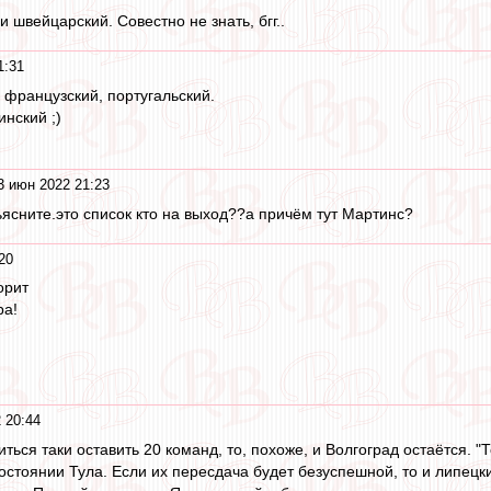
и швейцарский. Совестно не знать, бгг..
1:31
 французский, португальский.
нский ;)
3 июн 2022 21:23
бьясните.это список кто на выход??а причём тут Мартинс?
20
орит
ра!
 20:44
ться таки оставить 20 команд, то, похоже, и Волгоград остаётся. 
стоянии Тула. Если их пересдача будет безуспешной, то и липецк