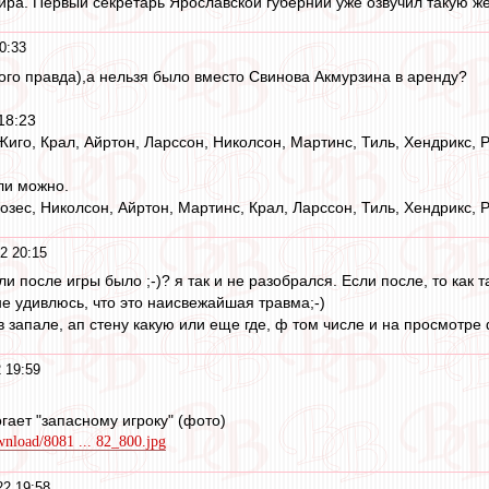
ра. Первый секретарь Ярославской губернии уже озвучил такую же
0:33
ого правда),а нельзя было вместо Свинова Акмурзина в аренду?
18:23
Жиго, Крал, Айртон, Ларссон, Николсон, Мартинс, Тиль, Хендрикс, 
ли можно.
озес, Николсон, Айртон, Мартинс, Крал, Ларссон, Тиль, Хендрикс, 
2 20:15
или после игры было ;-)? я так и не разобрался. Если после, то как
не удивлюсь, что это наисвежайшая травма;-)
в запале, ап стену какую или еще где, ф том числе и на просмотре
 19:59
гает "запасному игроку" (фото)
ownload/8081 ... 82_800.jpg
2 19:58