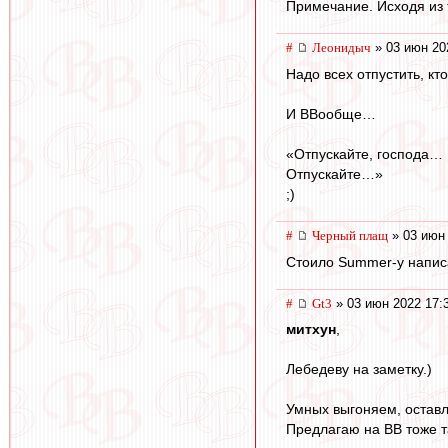
Примечание. Исходя из 
#
Леонидыч
» 03 июн 20
Надо всех отпустить, кт
И ВВообще…
«Отпускайте, господа…
Отпускайте…»
;)
#
Черный плащ
» 03 июн 
Стоило Summer-y написать
#
Gt3
» 03 июн 2022 17:
митхун
,
Лебедеву на заметку.)
Умных выгоняем, оставля
Предлагаю на ВВ тоже т