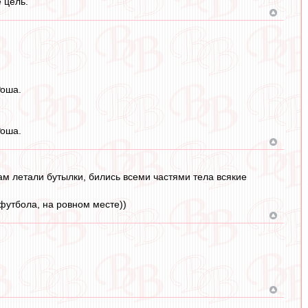
 цель.
Роша.
Роша.
 там летали бутылки, бились всеми частями тела всякие
 футбола, на ровном месте))