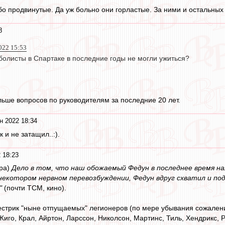
бо продвинутые. Да уж больно они горластые. За ними и остальных
8
022 15:53
олисты в Спартаке в последние годы не могли ужиться?
льше вопросов по руководителям за последние 20 лет.
н 2022 18:34
 и не затащил..:).
 18:23
тра)
Дело в том, что наш обожаемый Федун в последнее время н
в некотором нервном перевозбуждении, Федун вдруг схватил и по
"
(почти ТСМ, кино).
стрик "ныне отпущаемых" легионеров (по мере убывания сожалени
Жиго, Крал, Айртон, Ларссон, Николсон, Мартинс, Тиль, Хендрикс, 