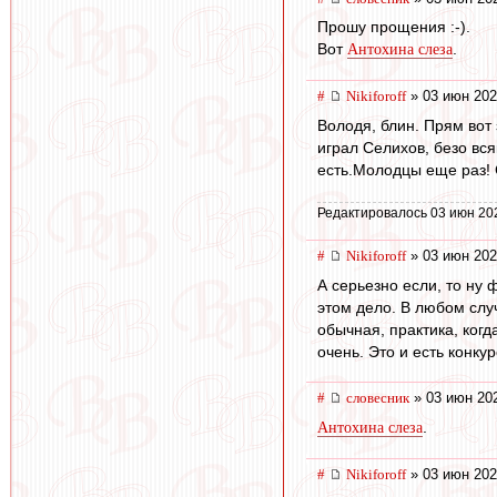
Прошу прощения :-).
Вот
.
Антохина слеза
#
Nikiforoff
» 03 июн 202
Володя, блин. Прям вот 
играл Селихов, безо вся
есть.Молодцы еще раз! С
Редактировалось 03 июн 20
#
Nikiforoff
» 03 июн 202
А серьезно если, то ну 
этом дело. В любом случ
обычная, практика, когд
очень. Это и есть конку
#
словесник
» 03 июн 202
.
Антохина слеза
#
Nikiforoff
» 03 июн 202