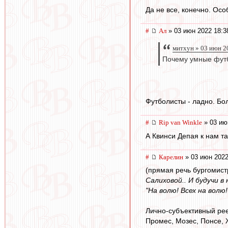
Да не все, конечно. Осо
#
Ал
» 03 июн 2022 18:3
митхун » 03 июн 2
Почему умные футб
Футболисты - ладно. Бо
#
Rip van Winkle
» 03 ию
А Квинси Депая к нам так
#
Карелин
» 03 июн 2022
(прямая речь бургомис
Салиховой.. И будучи 
"На волю! Всех на волю!
Лично-субъективный рее
Промес, Мозес, Понсе, 