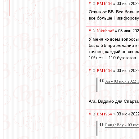
#
BM1964
» 03 июн 2022
Отвык от ВВ. Все больше
все больше Никифорову.
#
Nikiforoff
» 03 июн 202
У меня ко всем вопросы
было бЪ при желании к 
точнее, каждый по своем
10! нет.... 110 бугагагов.
#
BM1964
» 03 июн 2022
Ал » 03 июн 2022 
Ага. Видимо для Спарта
#
BM1964
» 03 июн 2022
RoughBoy » 03 ию