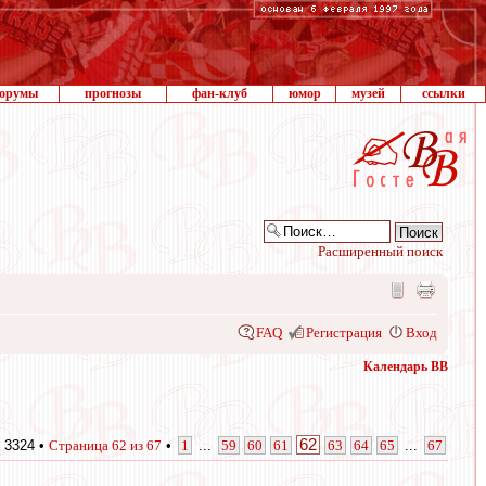
орумы
прогнозы
фан-клуб
юмор
музей
ссылки
Расширенный поиск
FAQ
Регистрация
Вход
Календарь ВВ
62
 3324 •
Страница
62
из
67
•
1
...
59
60
61
63
64
65
...
67