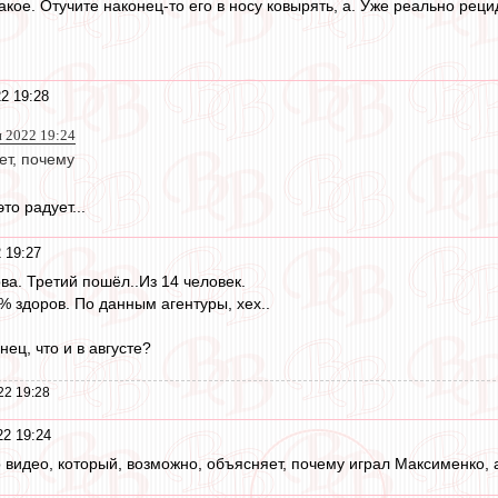
такое. Отучите наконец-то его в носу ковырять, а. Уже реально реци
2 19:28
н 2022 19:24
ет, почему
то радует...
 19:27
ва. Третий пошёл..Из 14 человек.
% здоров. По данным агентуры, хех..
нец, что и в августе?
22 19:28
2 19:24
 видео, который, возможно, объясняет, почему играл Максименко, 