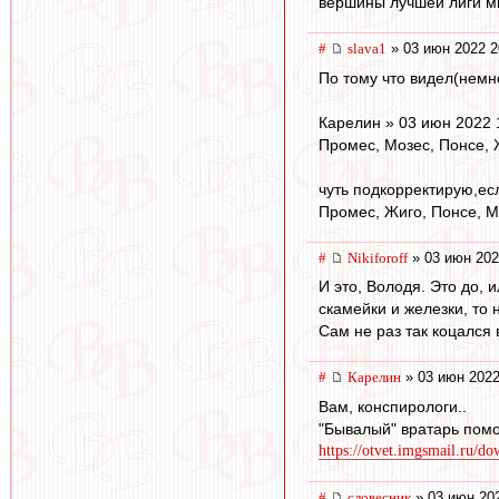
вершины лучшей лиги ми
#
slava1
» 03 июн 2022 2
По тому что видел(немн
Карелин » 03 июн 2022 
Промес, Мозес, Понсе, 
чуть подкорректирую,ес
Промес, Жигo, Понсе, М
#
Nikiforoff
» 03 июн 202
И это, Володя. Это до, 
скамейки и железки, то 
Сам не раз так коцался 
#
Карелин
» 03 июн 2022
Вам, конспирологи..
"Бывалый" вратарь помо
https://otvet.imgsmail.ru/d
#
словесник
» 03 июн 202