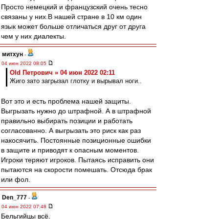
Просто немецкий и французский очень тесно
связаны у них.В нашей стране в 10 км один
язык может больше отличаться друг от друга
чем у них диалекты.
митхун
-
04 июн 2022 08:05
Old Петрович » 04 июн 2022 02:11
Жиго зато загрызал глотку и вырывал ноги..
Вот это и есть проблема нашей защиты.
Выгрызать нужно до штрафной. А в штрафной
правильно выбирать позиции и работать
согласованно. А выгрызать это риск как раз
накосячить. Постоянные позиционные ошибки
в защите и приводят к опасным моментов.
Игроки теряют игроков. Пытаясь исправить они
пытаются на скорости помешать. Отсюда брак
или фол.
Den_777
-
04 июн 2022 07:48
Бельгийцы всё.