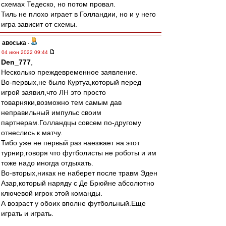
схемах Тедеско, но потом провал.
Тиль не плохо играет в Голландии, но и у него
игра зависит от схемы.
авоська
-
04 июн 2022 09:44
Den_777
,
Несколько преждевременное заявление.
Во-первых,не было Куртуа,который перед
игрой заявил,что ЛН это просто
товарняки,возможно тем самым дав
неправильный импульс своим
партнерам.Голландцы совсем по-другому
отнеслись к матчу.
Тибо уже не первый раз наезжает на этот
турнир,говоря что футболисты не роботы и им
тоже надо иногда отдыхать.
Во-вторых,никак не наберет после травм Эден
Азар,который наряду с Де Брюйне абсолютно
ключевой игрок этой команды.
А возраст у обоих вполне футбольный.Еще
играть и играть.