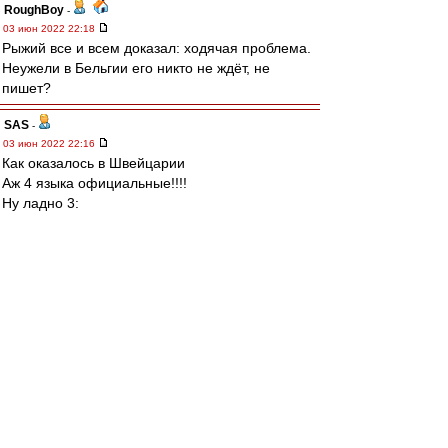
RoughBoy
-
03 июн 2022 22:18
Рыжий все и всем доказал: ходячая проблема.
Неужели в Бельгии его никто не ждёт, не
пишет?
SAS
-
03 июн 2022 22:16
Как оказалось в Швейцарии
Аж 4 языка официальные!!!!
Ну ладно 3:
Немецкий, Французский, Итальянский!!!
Но 4 какой то Романшский вроде...
Где я ВВас спрашиваю и правда
Швейцарский?????
"Ну Уроды"?!(
-:))))
Nikiforoff
-
03 июн 2022 22:12