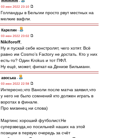
mmmmm
-
03 июн 2022 23:10
Голландцы в Бельгии просто рвут местных на
мелкие вафли.
Карелин
-
03 июн 2022 23:02
Nikiforoff
,
Ну и пускай себе констролят, чего хотят. Всё
равно им Cosmo’s Factory не достать. Кто у них
есть-то? Один Krokus и тот ПФЛ.
Ну ещё, может, фигкат-ка Денизе Бильманн.
авоська
-
03 июн 2022 22:58
Интересно,что Ваноли после матча заявил,что
у него не было сомнений кто должен играть в
воротах в финале.
Про мизинец ни слова)
Мартинс хороший футболист.Не
суперзвезда,но посильней наших на этой
позиции в первую очередь за счёт