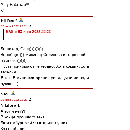
А ну Работай!!!!
-;)
Nikiforoff
-
03 июн 2022 22:24
SAS » 03 июн 2022 22:23
Да похер, Саш))))))))))
Воообще)))) Мизинец Селихова интересней
намного)))))))
Пусть принимают че угодно. Хоть кокаин, хоть
вазелин.
Я так. В мини-викторине принял участие ради
лузлов ;-)
SAS
-
03 июн 2022 22:23
Nikiforoff
,
А вот и нет?!
В конце прошлого века
Люксембургский язык принят у них
Как ещё один