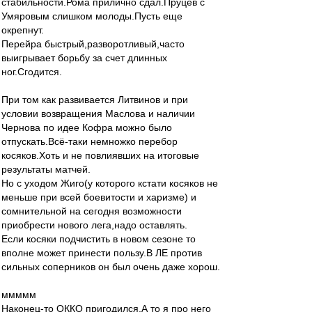
стабильности.Рома прилично сдал.Пруцев с
Умяровым слишком молоды.Пусть еще
окрепнут.
Перейра быстрый,разворотливый,часто
выигрывает борьбу за счет длинных
ног.Сгодится.
При том как развивается Литвинов и при
условии возвращения Маслова и наличии
Чернова по идее Кофра можно было
отпускать.Всё-таки немножко перебор
косяков.Хоть и не повлиявших на итоговые
результаты матчей.
Но с уходом Жиго(у которого кстати косяков не
меньше при всей боевитости и харизме) и
сомнительной на сегодня возможности
приобрести нового лега,надо оставлять.
Если косяки подчистить в новом сезоне то
вполне может принести пользу.В ЛЕ против
сильных соперников он был очень даже хорош.
ммммм
Наконец-то ОККО пригодился.А то я про него