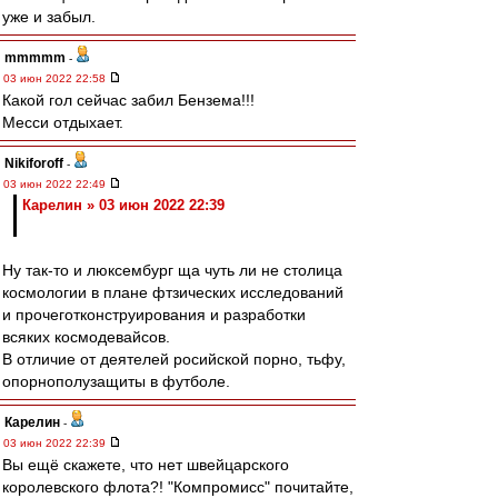
уже и забыл.
mmmmm
-
03 июн 2022 22:58
Какой гол сейчас забил Бензема!!!
Месси отдыхает.
Nikiforoff
-
03 июн 2022 22:49
Карелин » 03 июн 2022 22:39
Ну так-то и люксембург ща чуть ли не столица
космологии в плане фтзических исследований
и прочеготконструирования и разработки
всяких космодевайсов.
В отличие от деятелей росийской порно, тьфу,
опорнополузащиты в футболе.
Карелин
-
03 июн 2022 22:39
Вы ещё скажете, что нет швейцарского
королевского флота?! "Компромисс" почитайте,