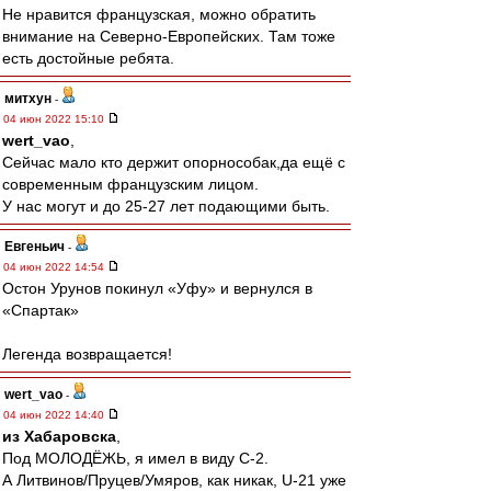
Не нравится французская, можно обратить
внимание на Северно-Европейских. Там тоже
есть достойные ребята.
митхун
-
04 июн 2022 15:10
wert_vao
,
Сейчас мало кто держит опорнособак,да ещё с
современным французским лицом.
У нас могут и до 25-27 лет подающими быть.
Евгеньич
-
04 июн 2022 14:54
Остон Урунов покинул «Уфу» и вернулся в
«Спартак»
Легенда возвращается!
wert_vao
-
04 июн 2022 14:40
из Хабаровска
,
Под МОЛОДЁЖЬ, я имел в виду С-2.
А Литвинов/Пруцев/Умяров, как никак, U-21 уже