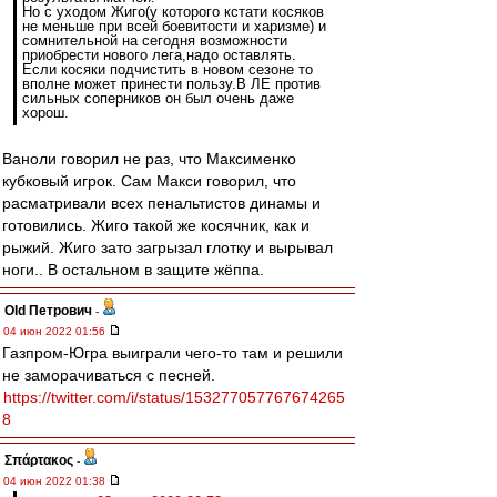
Но с уходом Жиго(у которого кстати косяков
не меньше при всей боевитости и харизме) и
сомнительной на сегодня возможности
приобрести нового лега,надо оставлять.
Если косяки подчистить в новом сезоне то
вполне может принести пользу.В ЛЕ против
сильных соперников он был очень даже
хорош.
Ваноли говорил не раз, что Максименко
кубковый игрок. Сам Макси говорил, что
расматривали всех пенальтистов динамы и
готовились. Жиго такой же косячник, как и
рыжий. Жиго зато загрызал глотку и вырывал
ноги.. В остальном в защите жёппа.
Old Петрович
-
04 июн 2022 01:56
Газпром-Югра выиграли чего-то там и решили
не заморачиваться с песней.
https://twitter.com/i/status/153277057767674265
8
Σπάρτακος
-
04 июн 2022 01:38