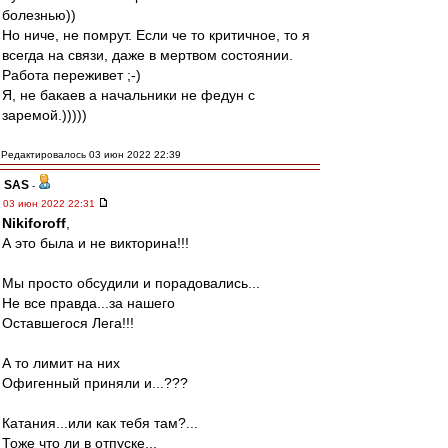
болезнью))
Но ниче, не помрут. Если че то критичное, то я
всегда на связи, даже в мертвом состоянии.
Работа переживет ;-)
Я, не бакаев а начальники не федун с
заремой.)))))
Редактировалось 03 июн 2022 22:39
SAS
-
03 июн 2022 22:31
Nikiforoff
,
А это была и не викторина!!!
Мы просто обсудили и порадовались...
Не все правда...за нашего
Оставшегося Лега!!!
А то лимит на них
Офигенный приняли и...???
Катания...или как тебя там?...
Тоже что ли в отпуске...