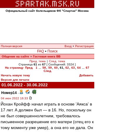
Официальный сайт болельщиков ФК "Спартак" Москва
Полная версия
Вход
•
Регистрация
FAQ
•
Поиск
Общение на сайте
Гостевая книга ВВ
»
Пред. тема
|
След. тема
Страница
61
из
67
[ Сообщений: 3324 ]
На страницу
Пред.
1
...
58
,
59
,
60
,
61
,
62
,
63
,
64
...
67
След.
Начать новую тему
Добавить
Версия для печати
01.06.2022 - 30.06.2022
Номер14
-
04 июн 2022 16:33
Йохан Кройфф начал играть в основе 'Аякса' в
17 лет. А должен был — в 16. Но, поскольку он
не был совершеннолетним, требовалось
письменное разрешение его матери (отец его к
тому моменту уже умер), а она его не дала. Он