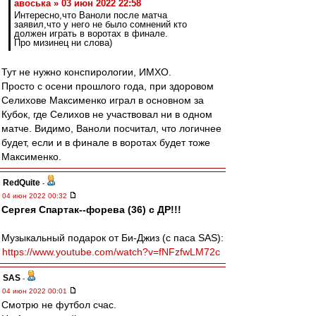
авоська » 03 июн 2022 22:58
Интересно,что Ваноли после матча
заявил,что у него не было сомнений кто
должен играть в воротах в финале.
Про мизинец ни слова)
Тут не нужно конспирологии, ИМХО.
Просто с осени прошлого года, при здоровом
Селихове Максименко играл в основном за
Кубок, где Селихов не участвовал ни в одном
матче. Видимо, Ваноли посчитал, что логичнее
будет, если и в финале в воротах будет тоже
Максименко.
RedQuite
-
04 июн 2022 00:32
Сергея Cпартак--форева (36) с ДР!!!
Музыкальный подарок от Би-Джиз (с паса SAS):
https://www.youtube.com/watch?v=fNFzfwLM72c
SAS
-
04 июн 2022 00:01
Смотрю не футбол счас.