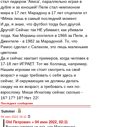
стал лидером 'Аякса', параллельно играя в
дубле и за юношей! Пеле стал чемпионом
мира в 17 лет. Марадону в 17 лет отцепили от
ЧМяка лишь в самый последний момент.
И да, я знаю, что футбол тогда был другой.
Другой! Сейчас так НЕ убивают, как убивали
тогда. Как Мораиш охотился в 1966 за Пеле, а
Джентиле - в 1982 за Марадоной. То, что
Рамос сделал с Салахом, это лишь маленькие
цветочки.
Да и сейчас хватает примеров, когда человек в
17-18 лет ИГРАЕТ. Тот же Холланд, например.
Нашим игрокам не стоит смотреть на свой
возраст и надо требовать с себя здесь и
сейчас. И окружающие не должны делать
скидку на их возраст, а требовать с них по-
взрослому. Мише Игнатову сейчас сколько -
16? 17? 18? Нет. 22!
Последнее сообщение
Summer
-
04 июн 2022 16:11
Old Петрович » 04 июн 2022, 02:11
Ваноли говорил не раз, что Максименко