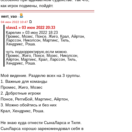
как игрок подмены, пойдёт.
wert_vao
-
04 июн 2022 10:47
slava1 » 03 июн 2022 20:33
Карелин » 03 июн 2022 18:23
Промес, Мозес, Понсе, Жиго, Крал, Айртон,
Ларссон, Николсон, Мартинс, Тиль,
Хендрикс, Роша.
чуть подкорректирую,если можно.
Промес, Жигo, Понсе, Мозес, Николсон,
Айртон, Мартинс, Крал, Ларссон, Тиль,
Хендрикс, Роша.
Моё видение. Разделю всех на 3 группы.
1. Важные для команды
Промес, Жиго, Мозес
2. Добротные игроки
Понсе, РеггиБой, Мартинс, Айртон,
3. Можно обойтись и без них
Крал, Хендрикс, Роша.
Не знаю куда отнести СынаЛарса и Тиля.
СынЛарса хорошо зарекомендовал себя в