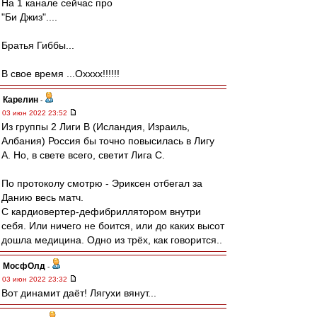
На 1 канале сейчас про
"Би Джиз"....
Братья Гиббы...
В свое время ...Охххх!!!!!!
Карелин
-
03 июн 2022 23:52
Из группы 2 Лиги В (Исландия, Израиль,
Албания) Россия бы точно повысилась в Лигу
А. Но, в свете всего, светит Лига С.
По протоколу смотрю - Эриксен отбегал за
Данию весь матч.
С кардиовертер-дефибриллятором внутри
себя. Или ничего не боится, или до каких высот
дошла медицина. Одно из трёх, как говорится..
МосфОлд
-
03 июн 2022 23:32
Вот динамит даёт! Лягухи вянут...