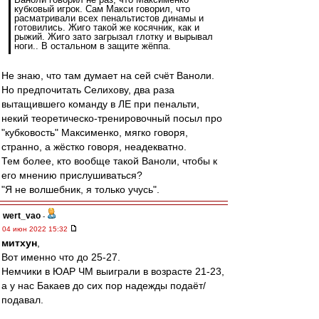
кубковый игрок. Сам Макси говорил, что
расматривали всех пенальтистов динамы и
готовились. Жиго такой же косячник, как и
рыжий. Жиго зато загрызал глотку и вырывал
ноги.. В остальном в защите жёппа.
Не знаю, что там думает на сей счёт Ваноли.
Но предпочитать Селихову, два раза
вытащившего команду в ЛЕ при пенальти,
некий теоретическо-тренировочный посыл про
"кубковость" Максименко, мягко говоря,
странно, а жёстко говоря, неадекватно.
Тем более, кто вообще такой Ваноли, чтобы к
его мнению прислушиваться?
"Я не волшебник, я только учусь".
wert_vao
-
04 июн 2022 15:32
митхун
,
Вот именно что до 25-27.
Немчики в ЮАР ЧМ выиграли в возрасте 21-23,
а у нас Бакаев до сих пор надежды подаёт/
подавал.