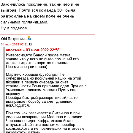
Закончилось поколение, так ничего и не
выиграв. Почти вся команда 30+ была
разгромлена на своём поле не очень
сильными голландцами.
Ну и поделом.
Old Петрович
-
04 июн 2022 02:11
авоська » 03 июн 2022 22:58
Интересно,что Ваноли после матча
заявил,что у него не было сомнений кто
должен играть в воротах в финале.
Про мизинец ни слова)
Мартинс хороший футболист.Не
суперзвезда,но посильней наших на этой
позиции в первую очередь за счёт
стабильности.Рома прилично сдал.Пруцев с
Умяровым слишком молоды.Пусть еще
окрепнут.
Перейра быстрый,разворотливый,часто
выигрывает борьбу за счет длинных
ног.Сгодится.
При том как развивается Литвинов и при
условии возвращения Маслова и наличии
Чернова по идее Кофра можно было
отпускать.Всё-таки немножко перебор
косяков.Хоть и не повлиявших на итоговые
результаты матчей.