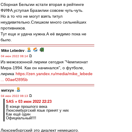
Сборная Бельгии кстати вторая в рейтинге
ФИФА,уступая Бразилии совсем чуть-чуть.
Но а то что не могут взять титул
неудивительно.Слишком много сильнейших
противников.
Тут еще и удача нужна.А её видимо пока не
было.
Mike Lebedev
-
04 июн 2022 08:14
Из межсезонной лирики сегодня "Чемпионат
Мира-1994. Как он начинался", о футболе,
лирика
https://zen.yandex.ru/media/mike_lebede
... 00aef2895b
митхун
-
04 июн 2022 08:13
SAS » 03 июн 2022 22:23
В конце прошлого века
Люксембургский язык принят у них
Как ещё один
Официальный!!!!
Люксембургский это диалект немецкого.