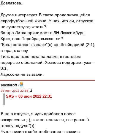
Довлатова..
Другое интересует. В свете продолжающейся
еврофутбольной жизни. У них, что ли, отпусков
не существуют, кстати?
Завтра Литва принимает в ЛН Люксембург.
Крис, наш Перейра, вызван ли?
"Крал остался в запасе"(с) со Швейцарией (2:1)
вчера, к слову.
Тиль щас тоже пока на лавке, в гостевом
перерыве с Бельгией. Хозяева подгорают уже -
0:1.
Ларссона не вызвали.
Nikiforoff
-
03 июн 2022 22:38
SAS » 03 июн 2022 22:31
Я не в отпуске, я чуть приболел после
воскресенья ;-), как не теплялся, все равно "в
голову надуло")))
Чуть снизил к себе требования в связи с