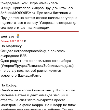
"очередные Б2Б". Игра изменилась.
И еще. Прикололо Умяров/Пруцев/Литвинов/
Зобнин/МОЛОДЕЖЬ). При этом Литвинов и
Пруцев только в этом сезоне начали регулярно
подключаться в основу. Умярова некоторые до
сих пор считают начинающим.
wert_vao
-
04 июн 2022 11:10
По Мартинсу.
Ожидал негроопорнособаку, а привезли
очередного Б2Б.
Одно радует, что он посильнее того набора
(Умяров/Пруцев/Литвинов/Зобнин/молодёжь)
что есть у нас, но, всё равно, хочется
условного Давидса/Канте.
По Кофру.
Ошибок не многим больше чем у Жиго, но тот
сильнее в атаке и даёт команде эмоции и
страсть. За счёт этого смотрится просто
монстром на фоне Кофра. Но и Кофр не плох,
особенно при адекватном судействе. Так что,