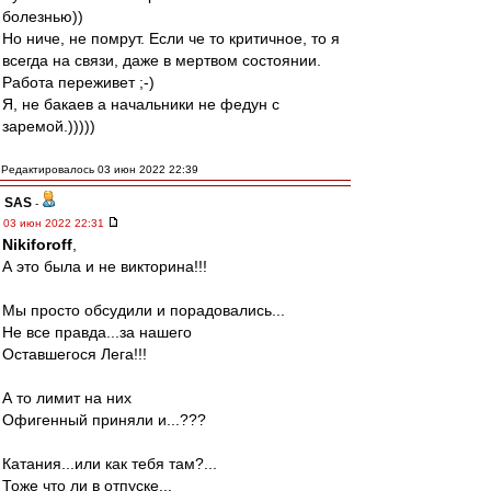
болезнью))
Но ниче, не помрут. Если че то критичное, то я
всегда на связи, даже в мертвом состоянии.
Работа переживет ;-)
Я, не бакаев а начальники не федун с
заремой.)))))
Редактировалось 03 июн 2022 22:39
SAS
-
03 июн 2022 22:31
Nikiforoff
,
А это была и не викторина!!!
Мы просто обсудили и порадовались...
Не все правда...за нашего
Оставшегося Лега!!!
А то лимит на них
Офигенный приняли и...???
Катания...или как тебя там?...
Тоже что ли в отпуске...