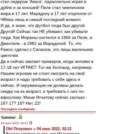
стал лидером 'Аякса', параллельно играя в
дубле и за юношей! Пеле стал чемпионом
мира в 17 лет. Марадону в 17 лет отцепили от
ЧМяка лишь в самый последний момент.
И да, я знаю, что футбол тогда был другой.
Другой! Сейчас так НЕ убивают, как убивали
тогда. Как Мораиш охотился в 1966 за Пеле, а
Джентиле - в 1982 за Марадоной. То, что
Рамос сделал с Салахом, это лишь маленькие
цветочки.
Да и сейчас хватает примеров, когда человек в
17-18 лет ИГРАЕТ. Тот же Холланд, например.
Нашим игрокам не стоит смотреть на свой
возраст и надо требовать с себя здесь и
сейчас. И окружающие не должны делать
скидку на их возраст, а требовать с них по-
взрослому. Мише Игнатову сейчас сколько -
16? 17? 18? Нет. 22!
Последнее сообщение
Summer
-
04 июн 2022 16:11
Old Петрович » 04 июн 2022, 02:11
Ваноли говорил не раз, что Максименко