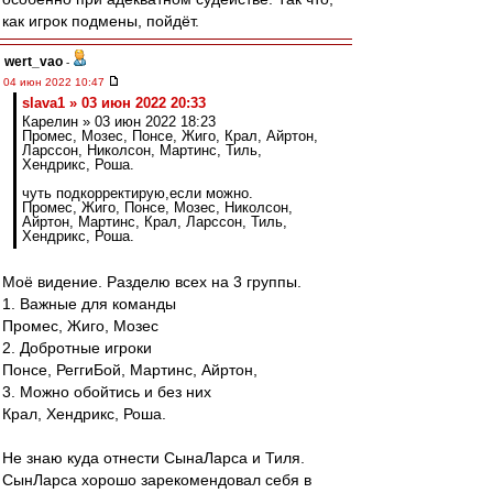
как игрок подмены, пойдёт.
wert_vao
-
04 июн 2022 10:47
slava1 » 03 июн 2022 20:33
Карелин » 03 июн 2022 18:23
Промес, Мозес, Понсе, Жиго, Крал, Айртон,
Ларссон, Николсон, Мартинс, Тиль,
Хендрикс, Роша.
чуть подкорректирую,если можно.
Промес, Жигo, Понсе, Мозес, Николсон,
Айртон, Мартинс, Крал, Ларссон, Тиль,
Хендрикс, Роша.
Моё видение. Разделю всех на 3 группы.
1. Важные для команды
Промес, Жиго, Мозес
2. Добротные игроки
Понсе, РеггиБой, Мартинс, Айртон,
3. Можно обойтись и без них
Крал, Хендрикс, Роша.
Не знаю куда отнести СынаЛарса и Тиля.
СынЛарса хорошо зарекомендовал себя в