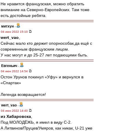
Не нравится французская, можно обратить
внимание на Северно-Европейских. Там тоже
есть достойные ребята.
митхун
-
04 июн 2022 15:10
wert_vao
,
Сейчас мало кто держит опорнособак,да ещё с
современным французским лицом.
У нас могут и до 25-27 лет подающими быть.
Евгеньич
-
04 июн 2022 14:54
Остон Урунов покинул «Уфу» и вернулся в
«Спартак»
Легенда возвращается!
wert_vao
-
04 июн 2022 14:40
из Хабаровска
,
Под МОЛОДЁЖЬ, я имел в виду С-2.
А Литвинов/Пруцев/Умяров, как никак, U-21 уже