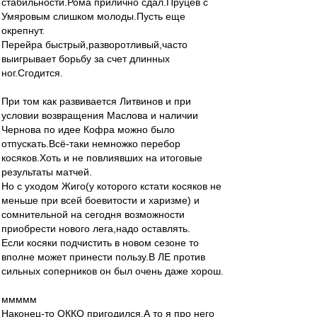
стабильности.Рома прилично сдал.Пруцев с
Умяровым слишком молоды.Пусть еще
окрепнут.
Перейра быстрый,разворотливый,часто
выигрывает борьбу за счет длинных
ног.Сгодится.
При том как развивается Литвинов и при
условии возвращения Маслова и наличии
Чернова по идее Кофра можно было
отпускать.Всё-таки немножко перебор
косяков.Хоть и не повлиявших на итоговые
результаты матчей.
Но с уходом Жиго(у которого кстати косяков не
меньше при всей боевитости и харизме) и
сомнительной на сегодня возможности
приобрести нового лега,надо оставлять.
Если косяки подчистить в новом сезоне то
вполне может принести пользу.В ЛЕ против
сильных соперников он был очень даже хорош.
ммммм
Наконец-то ОККО пригодился.А то я про него