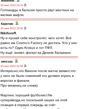
mmmmm
-
03 июн 2022 23:10
Голландцы в Бельгии просто рвут местных на
мелкие вафли.
Карелин
-
03 июн 2022 23:02
Nikiforoff
,
Ну и пускай себе констролят, чего хотят. Всё
равно им Cosmo’s Factory не достать. Кто у них
есть-то? Один Krokus и тот ПФЛ.
Ну ещё, может, фигкат-ка Денизе Бильманн.
авоська
-
03 июн 2022 22:58
Интересно,что Ваноли после матча заявил,что
у него не было сомнений кто должен играть в
воротах в финале.
Про мизинец ни слова)
Мартинс хороший футболист.Не
суперзвезда,но посильней наших на этой
позиции в первую очередь за счёт