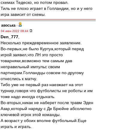
схемах Тедеско, но потом провал.
Тиль не плохо играет в Голландии, но и у него
игра зависит от схемы.
авоська
-
04 июн 2022 09:44
Den_777
,
Несколько преждевременное заявление.
Во-первых,не было Куртуа,который перед
игрой заявил,что ЛН это просто
товарняки,возможно тем самым дав
неправильный импульс своим
партнерам.Голландцы совсем по-другому
отнеслись к матчу.
Тибо уже не первый раз наезжает на этот
турнир,говоря что футболисты не роботы и им
тоже надо иногда отдыхать.
Во-вторых,никак не наберет после травм Эден
Азар,который наряду с Де Брюйне абсолютно
ключевой игрок этой команды.
А возраст у обоих вполне футбольный.Еще
играть и играть.