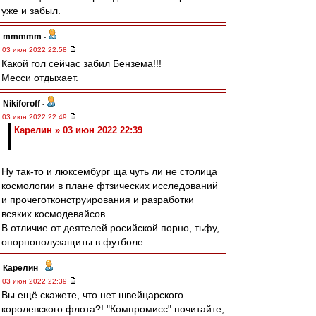
уже и забыл.
mmmmm
-
03 июн 2022 22:58
Какой гол сейчас забил Бензема!!!
Месси отдыхает.
Nikiforoff
-
03 июн 2022 22:49
Карелин » 03 июн 2022 22:39
Ну так-то и люксембург ща чуть ли не столица
космологии в плане фтзических исследований
и прочеготконструирования и разработки
всяких космодевайсов.
В отличие от деятелей росийской порно, тьфу,
опорнополузащиты в футболе.
Карелин
-
03 июн 2022 22:39
Вы ещё скажете, что нет швейцарского
королевского флота?! "Компромисс" почитайте,