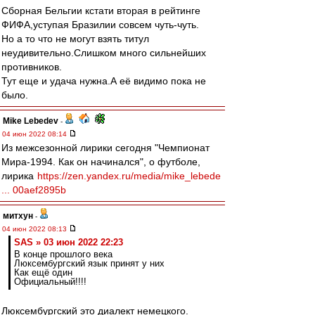
Сборная Бельгии кстати вторая в рейтинге
ФИФА,уступая Бразилии совсем чуть-чуть.
Но а то что не могут взять титул
неудивительно.Слишком много сильнейших
противников.
Тут еще и удача нужна.А её видимо пока не
было.
Mike Lebedev
-
04 июн 2022 08:14
Из межсезонной лирики сегодня "Чемпионат
Мира-1994. Как он начинался", о футболе,
лирика
https://zen.yandex.ru/media/mike_lebede
... 00aef2895b
митхун
-
04 июн 2022 08:13
SAS » 03 июн 2022 22:23
В конце прошлого века
Люксембургский язык принят у них
Как ещё один
Официальный!!!!
Люксембургский это диалект немецкого.