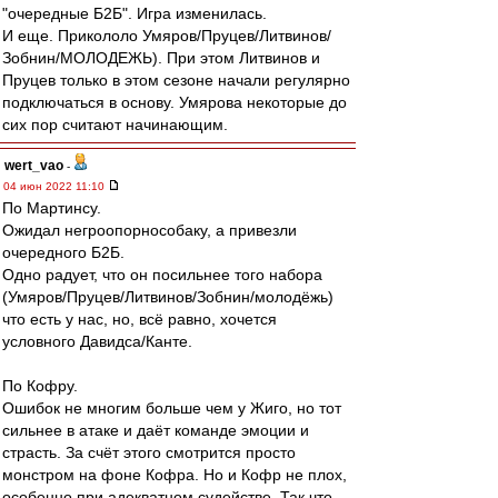
"очередные Б2Б". Игра изменилась.
И еще. Прикололо Умяров/Пруцев/Литвинов/
Зобнин/МОЛОДЕЖЬ). При этом Литвинов и
Пруцев только в этом сезоне начали регулярно
подключаться в основу. Умярова некоторые до
сих пор считают начинающим.
wert_vao
-
04 июн 2022 11:10
По Мартинсу.
Ожидал негроопорнособаку, а привезли
очередного Б2Б.
Одно радует, что он посильнее того набора
(Умяров/Пруцев/Литвинов/Зобнин/молодёжь)
что есть у нас, но, всё равно, хочется
условного Давидса/Канте.
По Кофру.
Ошибок не многим больше чем у Жиго, но тот
сильнее в атаке и даёт команде эмоции и
страсть. За счёт этого смотрится просто
монстром на фоне Кофра. Но и Кофр не плох,
особенно при адекватном судействе. Так что,