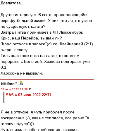
Довлатова..
Другое интересует. В свете продолжающейся
еврофутбольной жизни. У них, что ли, отпусков
не существуют, кстати?
Завтра Литва принимает в ЛН Люксембург.
Крис, наш Перейра, вызван ли?
"Крал остался в запасе"(с) со Швейцарией (2:1)
вчера, к слову.
Тиль щас тоже пока на лавке, в гостевом
перерыве с Бельгией. Хозяева подгорают уже -
0:1.
Ларссона не вызвали.
Nikiforoff
-
03 июн 2022 22:38
SAS » 03 июн 2022 22:31
Я не в отпуске, я чуть приболел после
воскресенья ;-), как не теплялся, все равно "в
голову надуло")))
Чуть снизил к себе требования в связи с