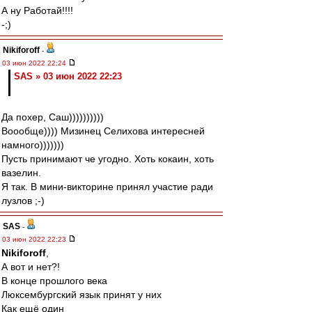
А ну Работай!!!!
-;)
Nikiforoff
-
03 июн 2022 22:24
SAS » 03 июн 2022 22:23
Да похер, Саш))))))))))
Воообще)))) Мизинец Селихова интересней
намного)))))))
Пусть принимают че угодно. Хоть кокаин, хоть
вазелин.
Я так. В мини-викторине принял участие ради
лузлов ;-)
SAS
-
03 июн 2022 22:23
Nikiforoff
,
А вот и нет?!
В конце прошлого века
Люксембургский язык принят у них
Как ещё один