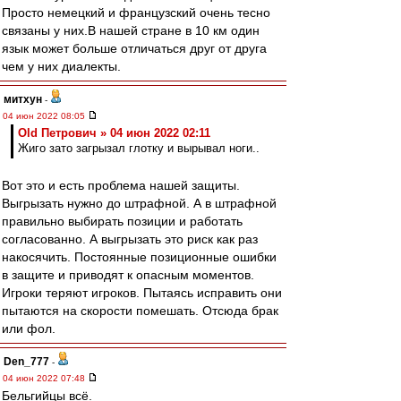
Просто немецкий и французский очень тесно
связаны у них.В нашей стране в 10 км один
язык может больше отличаться друг от друга
чем у них диалекты.
митхун
-
04 июн 2022 08:05
Old Петрович » 04 июн 2022 02:11
Жиго зато загрызал глотку и вырывал ноги..
Вот это и есть проблема нашей защиты.
Выгрызать нужно до штрафной. А в штрафной
правильно выбирать позиции и работать
согласованно. А выгрызать это риск как раз
накосячить. Постоянные позиционные ошибки
в защите и приводят к опасным моментов.
Игроки теряют игроков. Пытаясь исправить они
пытаются на скорости помешать. Отсюда брак
или фол.
Den_777
-
04 июн 2022 07:48
Бельгийцы всё.