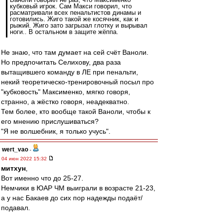
кубковый игрок. Сам Макси говорил, что
расматривали всех пенальтистов динамы и
готовились. Жиго такой же косячник, как и
рыжий. Жиго зато загрызал глотку и вырывал
ноги.. В остальном в защите жёппа.
Не знаю, что там думает на сей счёт Ваноли.
Но предпочитать Селихову, два раза
вытащившего команду в ЛЕ при пенальти,
некий теоретическо-тренировочный посыл про
"кубковость" Максименко, мягко говоря,
странно, а жёстко говоря, неадекватно.
Тем более, кто вообще такой Ваноли, чтобы к
его мнению прислушиваться?
"Я не волшебник, я только учусь".
wert_vao
-
04 июн 2022 15:32
митхун
,
Вот именно что до 25-27.
Немчики в ЮАР ЧМ выиграли в возрасте 21-23,
а у нас Бакаев до сих пор надежды подаёт/
подавал.