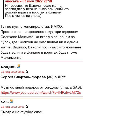
авоська » 03 июн 2022 22:58
Интересно,что Ваноли после матча
заявил,что у него не было сомнений кто
должен играть в воротах в финале.
Про мизинец ни слова)
Тут не нужно конспирологии, ИМХО.
Просто с осени прошлого года, при здоровом
Селихове Максименко играл в основном за
Кубок, где Селихов не участвовал ни в одном
матче. Видимо, Ваноли посчитал, что логичнее
будет, если и в финале в воротах будет тоже
Максименко.
RedQuite
-
04 июн 2022 00:32
Сергея Cпартак--форева (36) с ДР!!!
Музыкальный подарок от Би-Джиз (с паса SAS):
https://www.youtube.com/watch?v=fNFzfwLM72c
SAS
-
04 июн 2022 00:01
Смотрю не футбол счас.