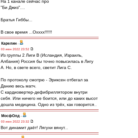
На 1 канале сейчас про
"Би Джиз"....
Братья Гиббы...
В свое время ...Охххх!!!!!!
Карелин
-
03 июн 2022 23:52
Из группы 2 Лиги В (Исландия, Израиль,
Албания) Россия бы точно повысилась в Лигу
А. Но, в свете всего, светит Лига С.
По протоколу смотрю - Эриксен отбегал за
Данию весь матч.
С кардиовертер-дефибриллятором внутри
себя. Или ничего не боится, или до каких высот
дошла медицина. Одно из трёх, как говорится..
МосфОлд
-
03 июн 2022 23:32
Вот динамит даёт! Лягухи вянут...