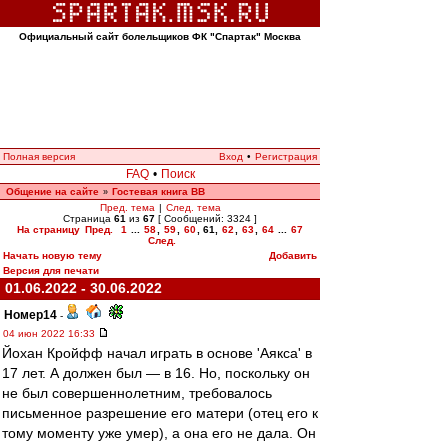
Официальный сайт болельщиков ФК "Спартак" Москва
Полная версия
Вход
•
Регистрация
FAQ
•
Поиск
Общение на сайте
Гостевая книга ВВ
»
Пред. тема
|
След. тема
Страница
61
из
67
[ Сообщений: 3324 ]
На страницу
Пред.
1
...
58
,
59
,
60
,
61
,
62
,
63
,
64
...
67
След.
Начать новую тему
Добавить
Версия для печати
01.06.2022 - 30.06.2022
Номер14
-
04 июн 2022 16:33
Йохан Кройфф начал играть в основе 'Аякса' в
17 лет. А должен был — в 16. Но, поскольку он
не был совершеннолетним, требовалось
письменное разрешение его матери (отец его к
тому моменту уже умер), а она его не дала. Он