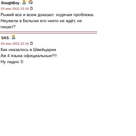
RoughBoy
-
03 июн 2022 22:18
Рыжий все и всем доказал: ходячая проблема.
Неужели в Бельгии его никто не ждёт, не
пишет?
SAS
-
03 июн 2022 22:16
Как оказалось в Швейцарии
Аж 4 языка официальные!!!!
Ну ладно 3:
Немецкий, Французский, Итальянский!!!
Но 4 какой то Романшский вроде...
Где я ВВас спрашиваю и правда
Швейцарский?????
"Ну Уроды"?!(
-:))))
Nikiforoff
-
03 июн 2022 22:12