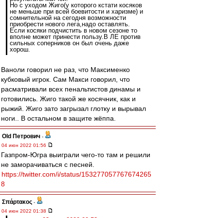
Но с уходом Жиго(у которого кстати косяков
не меньше при всей боевитости и харизме) и
сомнительной на сегодня возможности
приобрести нового лега,надо оставлять.
Если косяки подчистить в новом сезоне то
вполне может принести пользу.В ЛЕ против
сильных соперников он был очень даже
хорош.
Ваноли говорил не раз, что Максименко
кубковый игрок. Сам Макси говорил, что
расматривали всех пенальтистов динамы и
готовились. Жиго такой же косячник, как и
рыжий. Жиго зато загрызал глотку и вырывал
ноги.. В остальном в защите жёппа.
Old Петрович
-
04 июн 2022 01:56
Газпром-Югра выиграли чего-то там и решили
не заморачиваться с песней.
https://twitter.com/i/status/153277057767674265
8
Σπάρτακος
-
04 июн 2022 01:38