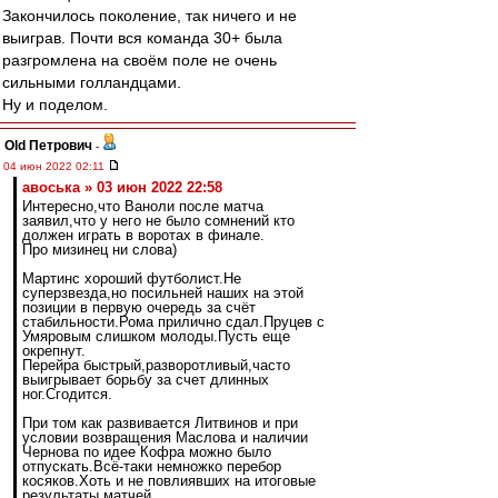
Закончилось поколение, так ничего и не
выиграв. Почти вся команда 30+ была
разгромлена на своём поле не очень
сильными голландцами.
Ну и поделом.
Old Петрович
-
04 июн 2022 02:11
авоська » 03 июн 2022 22:58
Интересно,что Ваноли после матча
заявил,что у него не было сомнений кто
должен играть в воротах в финале.
Про мизинец ни слова)
Мартинс хороший футболист.Не
суперзвезда,но посильней наших на этой
позиции в первую очередь за счёт
стабильности.Рома прилично сдал.Пруцев с
Умяровым слишком молоды.Пусть еще
окрепнут.
Перейра быстрый,разворотливый,часто
выигрывает борьбу за счет длинных
ног.Сгодится.
При том как развивается Литвинов и при
условии возвращения Маслова и наличии
Чернова по идее Кофра можно было
отпускать.Всё-таки немножко перебор
косяков.Хоть и не повлиявших на итоговые
результаты матчей.