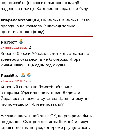
переживайте (покровительственно кладёт
ладонь на плечо). Хотя лестно, врать не буду
впередсмотрящий
, Ну мулька и мулька. Зато
правда, а не крамола (снисходительно
протягивает салфетку).
Nikiforoff
-
27 июн 2022 18:22
Хорошо б, если Абаскаль этот хоть отдаленно
тренером оказался, а не блогером, Игорь.
Иначе швах. Еще один год к хуям.
RoughBoy
-
27 июн 2022 18:19
Хороший состав на бомжей обьявили
ветераны. Удивило присутствие Видича и
Йиранека, а также отсутствие Царя - этому-то
что помешало? Или не позвали?
Не знаю насчет победы в СК, но разгрома быть
не должно. Смотрел две игры бомжей и нихуя
страшного там не увидел, кроме рвущего жопу