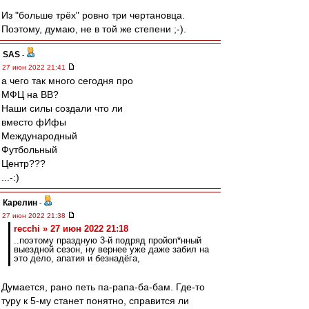
Из "больше трёх" ровно три чертановца.
Поэтому, думаю, не в той же степени ;-).
SAS
-
27 июн 2022 21:41
а чего так много сегодня про
МФЦ на ВВ?
Наши силы создали что ли
вместо фИфы
Международный
Футбольный
Центр???
...-:)
Карелин
-
27 июн 2022 21:38
recchi » 27 июн 2022 21:18
..поэтому праздную 3-й подряд пройоп*нный
выездной сезон, ну вернее уже даже забил на
это дело, апатия и безнадёга,
Думается, рано петь па-рапа-ба-бам. Где-то
туру к 5-му станет понятно, справится ли