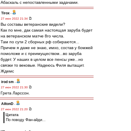
Абаскаль с непоставленными задачами.
Tirox
-
27 июн 2022 21:34
Вы составы ветеранские видели?
Как по мне, дак самая настоящая заруба будет
на ветеранском матче 8го числа.
Там по сути 2 сборных рф собираются...
Причем я даже не знаю, имхо, состав у бомжей
помоложе и с преимуществом...во заруба
будет. У наших в целом все пенсы уже...но
связки то вековые. Надеюсь Филя вытащит.
Ждемс
irod sm
-
27 июн 2022 21:30
Грета Ларссон.
AiltonD
-
27 июн 2022 21:20
Цитата
По поводу Фан-айди...