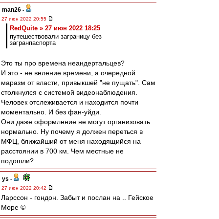
man26
-
27 июн 2022 20:55
RedQuite » 27 июн 2022 18:25
путешествовали заграницу без
загранпаспорта
Это ты про времена неандертальцев?
И это - не веление времени, а очередной
маразм от власти, привыкшей "не пущать". Сам
столкнулся с системой видеонаблюдения.
Человек отслеживается и находится почти
моментально. И без фан-уйди.
Они даже оформление не могут организовать
нормально. Ну почему я должен переться в
МФЦ, ближайший от меня находящийся на
расстоянии в 700 км. Чем местные не
подошли?
ys
-
27 июн 2022 20:42
Ларссон - гондон. Забыт и послан на .. Гейское
Море ©