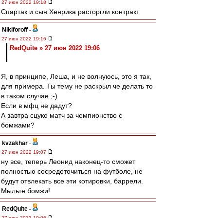
27 июн 2022 19:18
Спартак и сын Хенрика расторгли контракт
Nikiforoff
-
27 июн 2022 19:16
RedQuite » 27 июн 2022 19:06
Я, в принципе, Леша, и не волнуюсь, это я так,
для примера. Ты тему не раскрыл че делать то
в таком случае ;-)
Если в мфц не дадут?
А завтра сцуко матч за чемпионство с
бомжами?
kvzakhar
-
27 июн 2022 19:07
ну все, теперь Леонид наконец-то сможет
полностью сосредоточиться на футболе, не
будут отвлекать все эти котировки, баррели.
Мыльте бомжи!
RedQuite
-
27 июн 2022 19:06