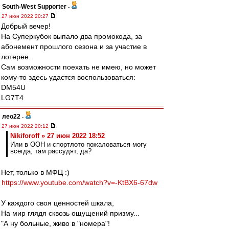
South-West Supporter
-
27 июн 2022 20:27
Добрый вечер!
На Суперкубок выпало два промокода, за
абонемент прошлого сезона и за участие в
лотерее.
Сам возможности поехать не имею, но может
кому-то здесь удастся воспользоваться:
DM54U
LG7T4
лео22
-
27 июн 2022 20:12
Nikiforoff » 27 июн 2022 18:52
Или в ООН и спортлото пожаловаться могу
всегда, там рассудят, да?
Нет, только в МФЦ :)
https://www.youtube.com/watch?v=-KtBX6-67dw
У каждого своя ценностей шкала,
На мир глядя сквозь ощущений призму...
"А ну больные, живо в "номера"!