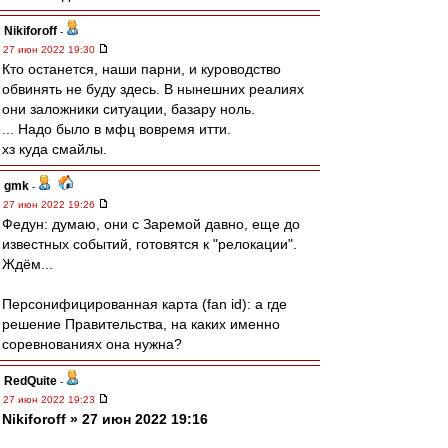
Nikiforoff
-
27 июн 2022 19:30
Кто останется, наши парни, и куроводство
обвинять не буду здесь. В нынешних реалиях
они заложники ситуации, базару ноль.
... Надо было в мфц вовремя итти.
хз куда смайлы.
gmk
-
27 июн 2022 19:26
Федун: думаю, они с Заремой давно, еще до
известных событий, готовятся к "релокации".
Ждём...
Персонифицированная карта (fan id): а где
решение Правительства, на каких именно
соревнованиях она нужна?
RedQuite
-
27 июн 2022 19:23
Nikiforoff » 27 июн 2022 19:16