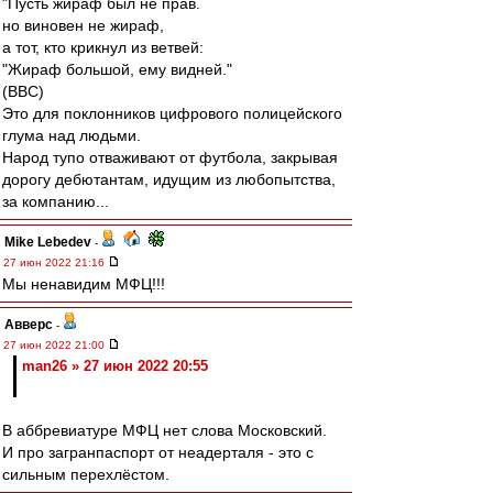
"Пусть жираф был не прав.
но виновен не жираф,
а тот, кто крикнул из ветвей:
"Жираф большой, ему видней."
(ВВС)
Это для поклонников цифрового полицейского
глума над людьми.
Народ тупо отваживают от футбола, закрывая
дорогу дебютантам, идущим из любопытства,
за компанию...
Mike Lebedev
-
27 июн 2022 21:16
Мы ненавидим МФЦ!!!
Авверс
-
27 июн 2022 21:00
man26 » 27 июн 2022 20:55
В аббревиатуре МФЦ нет слова Московский.
И про загранпаспорт от неадерталя - это с
сильным перехлёстом.