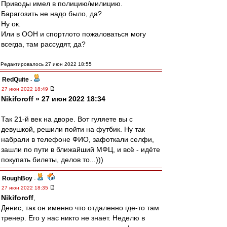
Приводы имел в полицию/милицию.
Барагозить не надо было, да?
Ну ок.
Или в ООН и спортлото пожаловаться могу
всегда, там рассудят, да?
Редактировалось 27 июн 2022 18:55
RedQuite
-
27 июн 2022 18:49
Nikiforoff » 27 июн 2022 18:34
Так 21-й век на дворе. Вот гуляете вы с
девушкой, решили пойти на футбик. Ну так
набрали в телефоне ФИО, зафоткали селфи,
зашли по пути в ближайший МФЦ, и всё - идёте
покупать билеты, делов то...)))
RoughBoy
-
27 июн 2022 18:35
Nikiforoff
,
Денис, так он именно что отдаленно где-то там
тренер. Его у нас никто не знает. Неделю в