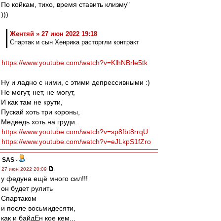
По койкам, тихо, время ставить клизму"
)))
Жентяй » 27 июн 2022 19:18
Спартак и сын Хенрика расторгли контракт
https://www.youtube.com/watch?v=KlhNBrle5tk
Ну и ладно с ними, с этими депрессивными :)
Не могут, нет, не могут,
И как там не крути,
Пускай хоть три короны,
Медведь хоть на груди.
https://www.youtube.com/watch?v=sp8fbt8rrqU
https://www.youtube.com/watch?v=eJLkpS1fZro
SAS
-
27 июн 2022 20:09
у федуна ещё много сил!!!
он будет рулить
Спартаком
и после восьмидесяти,
как и байдЕн кое кем...