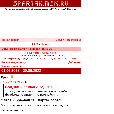
Официальный сайт болельщиков ФК "Спартак" Москва
Полная версия
Вход
•
Регистрация
FAQ
•
Поиск
Общение на сайте
Гостевая книга ВВ
»
Пред. тема
|
След. тема
Страница
7
из
67
[ Сообщений: 3324 ]
На страницу
Пред.
1
...
4
,
5
,
6
,
7
,
8
,
9
,
10
...
67
След.
Начать новую тему
Добавить
Версия для печати
01.06.2022 - 30.06.2022
Край
-
27 июн 2022 21:45
RedQuite » 27 июн 2022, 19:06
.. за один раз или случайно - никто тебя
футбола не лишит, не волнуйся...
У тебя и Брежнев за Спартак болел..
Мир розовых пони с реальностью редко
пересекается.