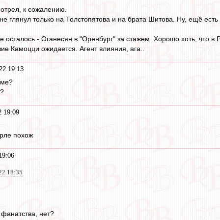
отрел, к сожалению.
не глянул только на Толстопятова и на брата Шитова. Ну, ещё ест
е осталось - Оганесян в "Оренбург" за стажем. Хорошо хоть, что в 
ие Камоцци ожидается. Агент влияния, ага..
22 19:13
йме?
а?
 19:09
рле похож
19:06
22 18:35
 фанатства, нет?