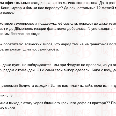
ли офигительные скандирования на матчах этого сезона. Да, в раз
Кони, мусор и бамжи нас переорут? Да пох, остальные 12 матчей м
казались".
 мотивов узурпировала поддержку, её смыслы, порядок да даже темп.
 вот и до ДЕмонополизации фанатизма добрались. Глупо ожидать, 
 не мы безгласное стадо.
ак посетителю всяческих випов, что народ там не на фанатиков погла
 Багамамаму. Если чо, сами споём.
 - даже пусть не заблуждаются, мы при Федуне не пропали, чо уж об
ь рядом с командой. ЭТИ сами свой выбор сделали. Баба с возу, д
 экономия бюджета выходит. За что вам платить, гайз, если вы ниг
22 17:38
кам выход в атаку через ближнего крайнего дефа от вратаря?? Па
но многл