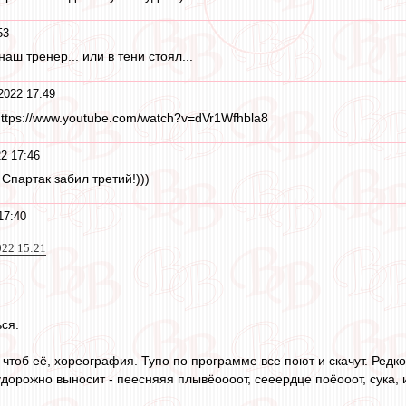
53
аш тренер... или в тени стоял...
2022 17:49
https://www.youtube.com/watch?v=dVr1Wfhbla8
2 17:46
Спартак забил третий!)))
17:40
022 15:21
ся.
, чтоб её, хореография. Тупо по программе все поют и скачут. Редк
удорожно выносит - пеесняяя плывёоооот, сееердце поёооот, сука,