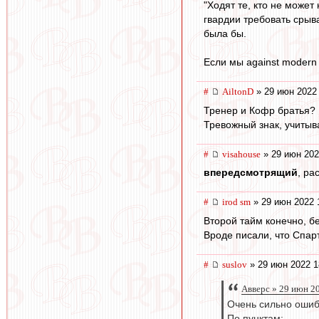
"Ходят те, кто не может
гвардии требовать срыва
была бы.
Если мы against modern 
#
AiltonD
» 29 июн 2022
Тренер и Кофр братья? 
Тревожный знак, учитыва
#
visahouse
» 29 июн 202
впередсмотрящий
, ра
#
irod sm
» 29 июн 2022 
Второй тайм конечно, б
Вроде писали, что Спар
#
suslov
» 29 июн 2022 1
Авверс » 29 июн 2
Очень сильно оши
По пунктам: