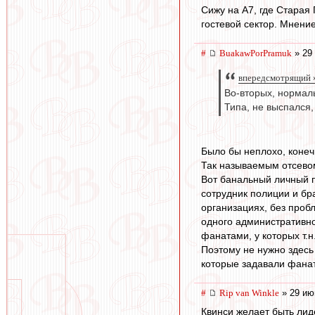
Сижу на A7, где Старая
гостевой сектор. Мнение
#
BuakawPorPramuk
» 29 
впередсмотрящий »
Во-вторых, нормаль
Типа, не выспался,
Было бы неплохо, конеч
Так называемым отсевом
Вот банальный личный п
сотрудник полиции и бра
организациях, без проб
одного административно
фанатами, у которых т.н
Поэтому не нужно здесь
которые задавали фанат
#
Rip van Winkle
» 29 ию
Квинси желает быть лид