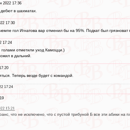
н 2022 17:36
 дебют в шахматах.
22 17:30
чемпе гол Игнатова вар отменил бы на 95%. Подкат был грязноват 
2 17:24
 голами отметили уход Камоцци.)
ложил в дальний.
17:20
ться. Теперь везде будет с командой.
22 17:24
19
022 15:21
юанс, что не исключено, что с пустой трибуной Б все эти абики на 