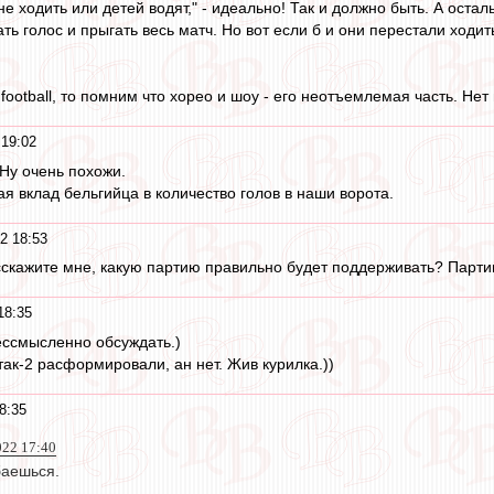
 не ходить или детей водят," - идеально! Так и должно быть. А оста
ть голос и прыгать весь матч. Но вот если б и они перестали ходить
football, то помним что хорео и шоу - его неотъемлемая часть. Нет
 19:02
Ну очень похожи.
я вклад бельгийца в количество голов в наши ворота.
2 18:53
сскажите мне, какую партию правильно будет поддерживать? Парт
18:35
ессмысленно обсуждать.)
так-2 расформировали, ан нет. Жив курилка.))
8:35
022 17:40
баешься.