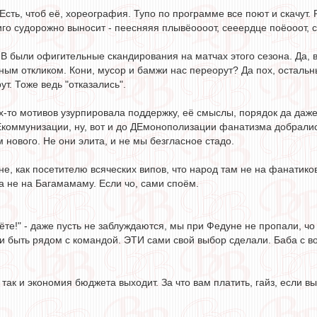
 Есть, чтоб её, хореография. Тупо по программе все поют и скачут. 
го судорожно выносит - пеесняяя плывёоооот, сееердце поёооот, 
 В были офигительные скандирования на матчах этого сезона. Да, 
ным откликом. Кони, мусор и бамжи нас переорут? Да пох, остальн
ут. Тоже ведь "отказались".
их-то мотивов узурпировала поддержку, её смыслы, порядок да даже 
ДЕкоммунизации, ну, вот и до ДЕмонополизации фанатизма добралис
 нового. Не они элита, и не мы безгласное стадо.
не, как посетителю всяческих випов, что народ там не на фанатиков 
а не на Багамамаму. Если чо, сами споём.
ёте!" - даже пусть не заблуждаются, мы при Федуне не пропали, чо 
 быть рядом с командой. ЭТИ сами свой выбор сделали. Баба с воз
так и экономия бюджета выходит. За что вам платить, гайз, если вы