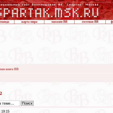
оманда
карта мира
магазин ВВ
гостевая ВВ
ф
вая книга ВВ
22
 19:15