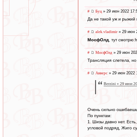
#
Буц
» 29 июн 2022 17:
Да не такой уж и рыжий н
#
alek.vladimir
» 29 июн 
МосфОлд
, тут смотрю:
#
МосфОлд
» 29 июн 202
Трансляция слетела, но 
#
Авверс
» 29 июн 2022 
Berzini » 29 июн 2
Очень сильно ошибаешь
По пунктам:
1. Шизы давно нет. Есть
угловой подряд, Жиго с