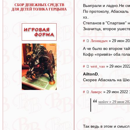
СБОР ДЕНЕЖНЫХ СРЕДСТВ
Выиграли и ладно.Не см
ДЛЯ ДЕТЕЙ ТОЛИКА ГЕРЦЫНА
По протоколу, Абаскаль 
хз..
Степанов в "Спартаке" н
Значитца, второе ушеств
#
Леонидыч
» 29 июн 20
А че было во втором та
Кофр «привёз» оба гол
#
wert_vao
» 29 июн 2022
AiltonD
,
Скорее Абаскаль на Шю
#
Авверс
» 29 июн 2022 
suslov » 29 июн 20
Так ведь в этом и смысл