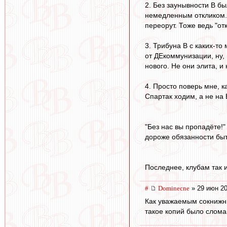
2. Без заунывности В бы
немедленным откликом. 
переорут. Тоже ведь "от
3. Трибуна В с каких-то
от ДЕкоммунизации, ну,
нового. Не они элита, и
4. Просто поверь мне, к
Спартак ходим, а не на
"Без нас вы пропадёте!"
дороже обязанности быт
Последнее, клубам так и
#
Dominecne
» 29 июн 20
Как уважаемым сокнижни
такое копий было слома