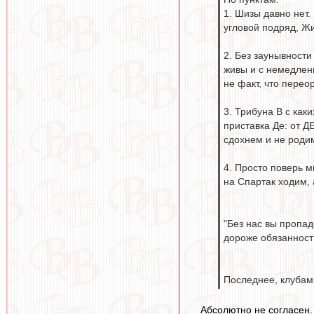
1. Шизы давно нет.
угловой подряд, Жи
2. Без заунывности
живы и с немедлен
не факт, что переор
3. Трибуна В с как
приставка Де: от 
сдохнем и не родим
4. Просто поверь м
на Спартак ходим, 
"Без нас вы пропад
дороже обязанности
Последнее, клубам 
Абсолютно не согласен.