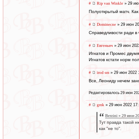
#
Rip van Winkle
» 29 ию
Полуоткрытый матч. Как
#
Dominecne
» 29 июн 20
Справедливости ради в 
#
Евгеньич
» 29 июн 202
Игнатов и Промес двумя
Игнатов кстати норм по
#
irod sm
» 29 июн 2022 
Все, Леониду нечем заня
Редактировалось 29 июн 20
#
gmk
» 29 июн 2022 17:
Berzini » 29 июн 2
Тут правда такой н
как "не то".