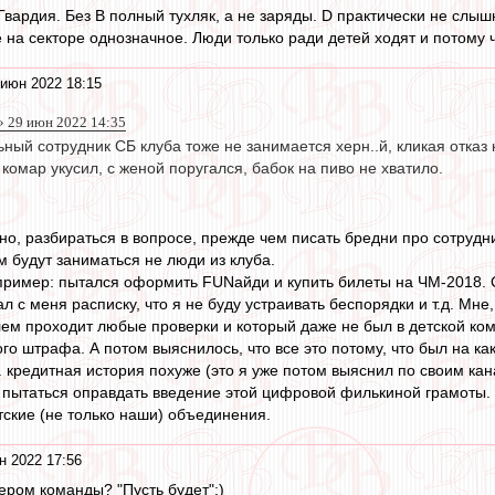
 Гвардия. Без B полный тухляк, а не заряды. D практически не слы
 на секторе однозначное. Люди только ради детей ходят и потому ч
июн 2022 18:15
 29 июн 2022 14:35
ный сотрудник СБ клуба тоже не занимается херн..й, кликая отказ к
 комар укусил, с женой поругался, бабок на пиво не хватило.
но, разбираться в вопросе, прежде чем писать бредни про сотрудн
 будут заниматься не люди из клуба.
ример: пытался оформить FUNайди и купить билеты на ЧМ-2018. 
л с меня расписку, что я не буду устраивать беспорядки и т.д. Мне
лем проходит любые проверки и который даже не был в детской ком
го штрафа. А потом выяснилось, что все это потому, что был на к
. кредитная история похуже (это я уже потом выяснил по своим кан
 пытаться оправдать введение этой цифровой филькиной грамоты.
ские (не только наши) объединения.
н 2022 17:56
ером команды? "Пусть будет":)