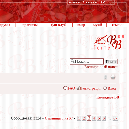
орумы
прогнозы
фан-клуб
юмор
музей
ссылки
Расширенный поиск
FAQ
Регистрация
Вход
Календарь ВВ
3
Сообщений: 3324 •
Страница
3
из
67
•
1
2
4
5
6
...
67