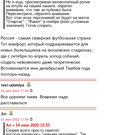
Но я еще, просматривая великолепный ролик
на ютубе на нашем канале, обратил
внимание, что там за публика была.
Пересмотрите, обратите внимание.
Вот этих всех персонажей не будет на матче
"Спартак" - "Факел" в ноябре (взял условные
значения). Готов спорить.
Россия - самая северная футбольная страна.
Тот комфорт, который подразумевается для
новых болельщиков на московских стадионах,
где с октября по апрель холод собачий,
создать невозможно даже теоретически.
Вспоминается мне декабрьский Тамбов года
полтора назад...
tver-udomlya
-
01 июл 2022 17:59
Все цорняки такие. Вовремя надо
расставаться.
Ал
-
01 июл 2022 17:56
Ал » 14 июн 2022 13:33
Скорее всего просто свинтят,
воспользовавшись "новыми реалиями". Так