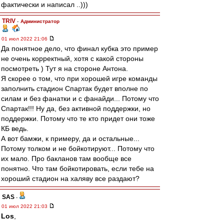
фактически и написал ..)))
TRIV
-
Администратор
01 июл 2022 21:06
Да понятное дело, что финал кубка это пример
не очень корректный, хотя с какой стороны
посмотреть ) Тут я на стороне Антона.
Я скорее о том, что при хорошей игре команды
заполнить стадион Спартак будет вполне по
силам и без фанатки и с фанайди... Потому что
Спартак!!! Ну да, без активной поддержки, но
поддержки. Потому что те кто придет они тоже
КБ ведь.
А вот бамжи, к примеру, да и остальные...
Потому толком и не бойкотируют... Потому что
их мало. Про бакланов там вообще все
понятно. Что там бойкотировать, если тебе на
хороший стадион на халяву все раздают?
SAS
-
01 июл 2022 21:03
Los
,