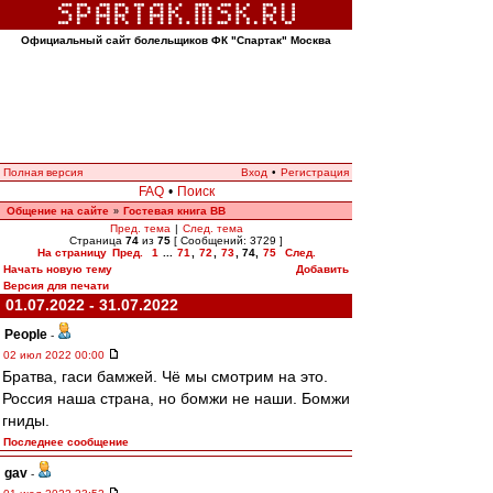
Официальный сайт болельщиков ФК "Спартак" Москва
Полная версия
Вход
•
Регистрация
FAQ
•
Поиск
Общение на сайте
Гостевая книга ВВ
»
Пред. тема
|
След. тема
Страница
74
из
75
[ Сообщений: 3729 ]
На страницу
Пред.
1
...
71
,
72
,
73
,
74
,
75
След.
Начать новую тему
Добавить
Версия для печати
01.07.2022 - 31.07.2022
People
-
02 июл 2022 00:00
Братва, гаси бамжей. Чё мы смотрим на это.
Россия наша страна, но бомжи не наши. Бомжи
гниды.
Последнее сообщение
gav
-