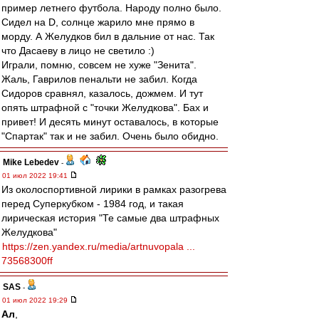
пример летнего футбола. Народу полно было.
Сидел на D, солнце жарило мне прямо в
морду. А Желудков бил в дальние от нас. Так
что Дасаеву в лицо не светило :)
Играли, помню, совсем не хуже "Зенита".
Жаль, Гаврилов пенальти не забил. Когда
Сидоров сравнял, казалось, дожмем. И тут
опять штрафной с "точки Желудкова". Бах и
привет! И десять минут оставалось, в которые
"Спартак" так и не забил. Очень было обидно.
Mike Lebedev
-
01 июл 2022 19:41
Из околоспортивной лирики в рамках разогрева
перед Суперкубком - 1984 год, и такая
лирическая история "Те самые два штрафных
Желудкова"
https://zen.yandex.ru/media/artnuvopala ...
73568300ff
SAS
-
01 июл 2022 19:29
Ал
,