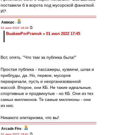
поставили б в ворота под мусорской фанаткой.
И?
Авверс
-
01 июл 2022 18:46
BuakawPorPramuk » 01 июл 2022 17:45
Вот, опять. "Что там за публика была!"
Простая публика - пассажиры, кузмичи, шлак и
приблуды, да. Но, первое, мусоров
перекричали, пусть и неорганизованной
массой. Второе, они КБ. Не такие идеальные,
спортивные и продвинутые - но КБ. Они из тех
самых миллионов. Те самые миллионы - они
из них.
Никакого элитаризма, что вы!
Arcade Fire
-
01 июл 2022 18:41