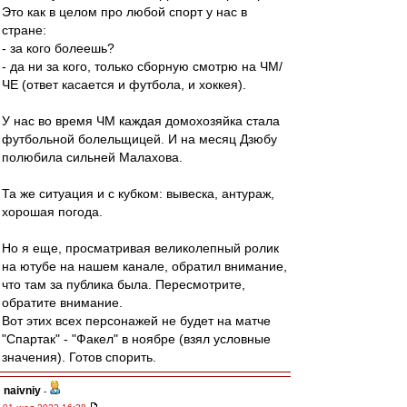
Это как в целом про любой спорт у нас в
стране:
- за кого болеешь?
- да ни за кого, только сборную смотрю на ЧМ/
ЧЕ (ответ касается и футбола, и хоккея).
У нас во время ЧМ каждая домохозяйка стала
футбольной болельщицей. И на месяц Дзюбу
полюбила сильней Малахова.
Та же ситуация и с кубком: вывеска, антураж,
хорошая погода.
Но я еще, просматривая великолепный ролик
на ютубе на нашем канале, обратил внимание,
что там за публика была. Пересмотрите,
обратите внимание.
Вот этих всех персонажей не будет на матче
"Спартак" - "Факел" в ноябре (взял условные
значения). Готов спорить.
naivniy
-