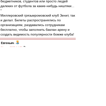
бюджетников, студентов или просто людей
далеких от футбола за какие-нибудь ништяки...
"
Миллеровский грязьмромовский клуб Зенит, так
и делал. Билеты распространялись по
организациям, раздавались сотрудникам
бесплатно, чтобы заполнить баклан арену и
создать видимость популярности бомже клуба!
Евгеньич
-
01 июл 2022 14:50
Никакими бойкотами против внедрения
фанайди пустые стадионы организовать на
мой взгляд невозможно. Во первых, потому что
основная масса болельщиков разрозненна и
непостоянна и объединить их всех одной
идеей задача невыполнимая. Во вторых, у всех
болельщиков разное отношение к запуску
фанайди, многих это совсем не волнует. В
третьих, даже если представить невозможное и
все любители походов на футбол объединятся
и станут бойкотировать в знак протестов, то на
стадионы будут нагонять служивых,