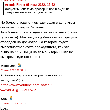
01 июл 2022 23:52
Arcade Fire » 01 июл 2022, 15:42
Допустим, система проверки nofun-айди на
стадионе зависнет в день игры.
Не более страшно, чем зависшая в день игры
система проверки билетов
Тем более, что это одна и та же система (сами
турникеты). Максимум - добавят мониторы для
стюардов на досмотре, на котором будет
высвечиваться фото проходящего, как это
было на КК и ЧМ (и на те мониторы никто не
смотрел - иди кто хочет)
МосфОлд
-
01 июл 2022 22:57
А Sunrise в грузинском разливе слабо
заслушать?)))
https://www.youtube.com/watch?
v=Ax8LJCgTLAM&t=3s
SAS
-
01 июл 2022 22:40
Los
,