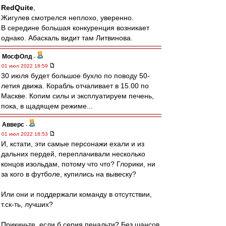
RedQuite
,
Жигулев смотрелся неплохо, уверенно.
В середине большая конкуренция возникает
однако. Абаскаль видит там Литвинова.
МосфОлд
-
01 июл 2022 18:59
30 июля будет большое бухло по поводу 50-
летия движа. Корабль отчаливает в 15.00 по
Маскве. Копим силы и эксплуатируем печень,
пока, в щадящем режиме...
Авверс
-
01 июл 2022 18:53
И, кстати, эти самые персонажи ехали и из
дальних пердей, переплачивали несколько
концов изольдам, потому что что? Глорики, ни
за кого в футболе, купились на вывеску?
Или они и поддержали команду в отсутствии,
т.ск-ть, лучших?
Прикиньте, если б серия пенальти? Без шансов