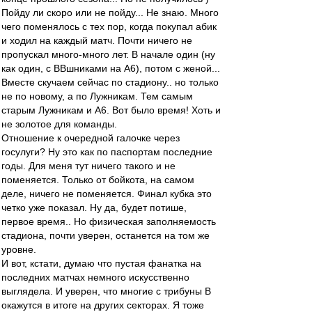
Пойду ли скоро или не пойду... Не знаю. Много
чего поменялось с тех пор, когда покупал абик
и ходил на каждый матч. Почти ничего не
пропускал много-много лет. В начале один (ну
как один, с ВВшниками на А6), потом с женой...
Вместе скучаем сейчас по стадиону.. но только
не по новому, а по Лужникам. Тем самым
старым Лужникам и А6. Вот было время! Хоть и
не золотое для команды.
Отношение к очередной галочке через
госулуги? Ну это как по паспортам последние
годы. Для меня тут ничего такого и не
поменяется. Только от бойкота, на самом
деле, ничего не поменяется. Финал кубка это
четко уже показал. Ну да, будет потише,
первое время.. Но физическая заполняемость
стадиона, почти уверен, останется на том же
уровне.
И вот, кстати, думаю что пустая фанатка на
последних матчах немного искусственно
выглядела. И уверен, что многие с трибуны B
окажутся в итоге на других секторах. Я тоже