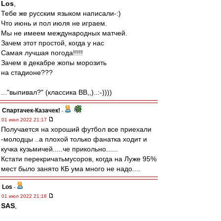
Los
,
Тебе же русским языком написали-:)
Что июнь и пол июля не играем.
Мы не имеем международных матчей.
Зачем этот простой, когда у нас
Самая лучшая погода!!!!!
Зачем в декабре жопы морозить
на стадионе???
..."выпивал?" (классика ВВ,,)..:-))))
Спартачек-Казачек!
-
01 июл 2022 21:17
Получается на хороший футбол все приехали
-молодцы ..а плохой только фанатка ходит и
кучка кузьмичей.....че прикольно......
Кстати перекричатьмусоров, когда на Луже 95%
мест было занято КБ ума много не надо....
Los
-
01 июл 2022 21:16
SAS
,