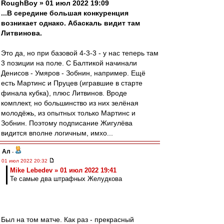
RoughBoy » 01 июл 2022 19:09
...В середине большая конкуренция
возникает однако. Абаскаль видит там
Литвинова.
Это да, но при базовой 4-3-3 - у нас теперь там
3 позиции на поле. С Балтикой начинали
Денисов - Умяров - Зобнин, например. Ещё
есть Мартинс и Пруцев (игравшие в старте
финала кубка), плюс Литвинов. Вроде
комплект, но большинство из них зелёная
молодёжь, из опытных только Мартинс и
Зобнин. Поэтому подписание Жигулёва
видится вполне логичным, имхо...
Ал
-
01 июл 2022 20:32
Mike Lebedev » 01 июл 2022 19:41
Те самые два штрафных Желудкова
Был на том матче. Как раз - прекрасный