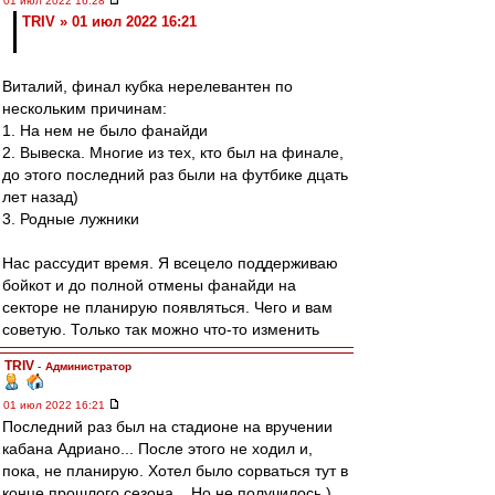
01 июл 2022 16:28
TRIV » 01 июл 2022 16:21
Виталий, финал кубка нерелевантен по
нескольким причинам:
1. На нем не было фанайди
2. Вывеска. Многие из тех, кто был на финале,
до этого последний раз были на футбике дцать
лет назад)
3. Родные лужники
Нас рассудит время. Я всецело поддерживаю
бойкот и до полной отмены фанайди на
секторе не планирую появляться. Чего и вам
советую. Только так можно что-то изменить
TRIV
-
Администратор
01 июл 2022 16:21
Последний раз был на стадионе на вручении
кабана Адриано... После этого не ходил и,
пока, не планирую. Хотел было сорваться тут в
конце прошлого сезона... Но не получилось )