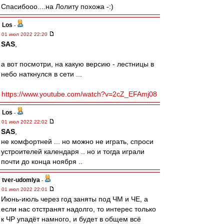
Спасибооо....на Лолиту похожа -:)
Los
-
01 июл 2022 22:20
SAS
,
а вот посмотри, на какую версию - лестницы в
небо наткнулся в сети ...
https://www.youtube.com/watch?v=2cZ_EFAmj08
Los
-
01 июл 2022 22:02
SAS
,
не комфортней ... но можно не играть, спроси
устроителей календаря .. но и тогда играли
почти до конца ноября ..
tver-udomlya
-
01 июл 2022 22:01
Июнь-июль через год заняты под ЧМ и ЧЕ, а
если нас отстранят надолго, то интерес только
к ЧР упадёт намного, и будет в общем всё