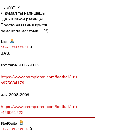
Ну и???:-)
Я думал ты напишешь:
"Да ни какой разницы.
Просто названия кругов
поменяли местами..."?!)
Los
-
01 июл 2022 20:41
SAS
,
вот тебе 2002-2003 ..
https://www.championat.com/football/_ru ...
p975634179
или 2008-2009
https://www.championat.com/football/_ru ...
r449041422
RedQuite
-
01 июл 2022 20:35