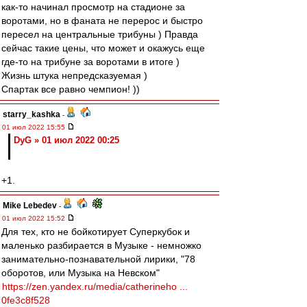
как-то начинал просмотр на стадионе за
воротами, но в фаната не перерос и быстро
пересел на центральные трибуны ) Правда
сейчас такие цены, что может и окажусь еще
где-то на трибуне за воротами в итоге )
Жизнь штука непредсказуемая )
Спартак все равно чемпион! ))
starry_kashka
-
01 июл 2022 15:55
DyG » 01 июл 2022 00:25
+1.
Mike Lebedev
-
01 июл 2022 15:52
Для тех, кто не бойкотирует Суперкубок и
маленько разбирается в Музыке - немножко
занимательно-познавательной лирики, "78
оборотов, или Музыка на Невском"
https://zen.yandex.ru/media/catherineho ...
0fe3c8f528