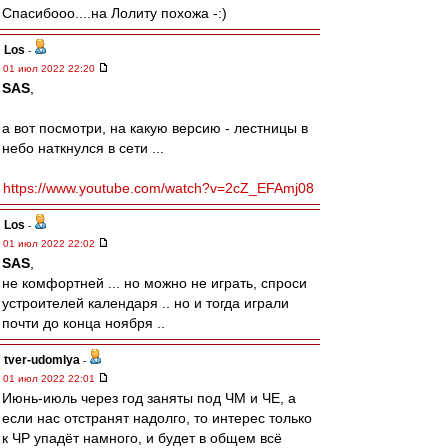
Спасибооо....на Лолиту похожа -:)
Los
-
01 июл 2022 22:20
SAS
,
а вот посмотри, на какую версию - лестницы в
небо наткнулся в сети ...
https://www.youtube.com/watch?v=2cZ_EFAmj08
Los
-
01 июл 2022 22:02
SAS
,
не комфортней ... но можно не играть, спроси
устроителей календаря .. но и тогда играли
почти до конца ноября ..
tver-udomlya
-
01 июл 2022 22:01
Июнь-июль через год заняты под ЧМ и ЧЕ, а
если нас отстранят надолго, то интерес только
к ЧР упадёт намного, и будет в общем всё