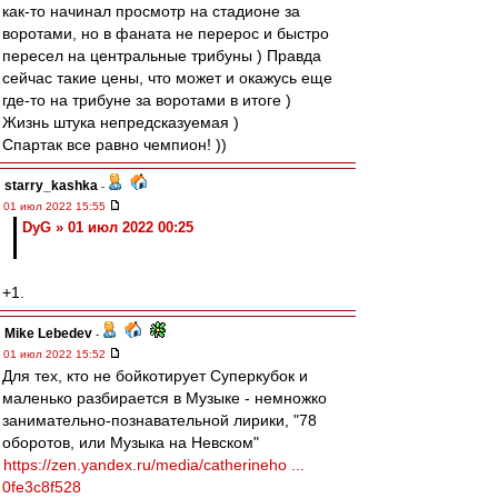
как-то начинал просмотр на стадионе за
воротами, но в фаната не перерос и быстро
пересел на центральные трибуны ) Правда
сейчас такие цены, что может и окажусь еще
где-то на трибуне за воротами в итоге )
Жизнь штука непредсказуемая )
Спартак все равно чемпион! ))
starry_kashka
-
01 июл 2022 15:55
DyG » 01 июл 2022 00:25
+1.
Mike Lebedev
-
01 июл 2022 15:52
Для тех, кто не бойкотирует Суперкубок и
маленько разбирается в Музыке - немножко
занимательно-познавательной лирики, "78
оборотов, или Музыка на Невском"
https://zen.yandex.ru/media/catherineho ...
0fe3c8f528