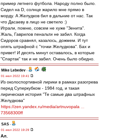
пример летнего футбола. Народу полно было.
Сидел на D, солнце жарило мне прямо в
морду. А Желудков бил в дальние от нас. Так
что Дасаеву в лицо не светило :)
Играли, помню, совсем не хуже "Зенита".
Жаль, Гаврилов пенальти не забил. Когда
Сидоров сравнял, казалось, дожмем. И тут
опять штрафной с "точки Желудкова". Бах и
привет! И десять минут оставалось, в которые
"Спартак" так и не забил. Очень было обидно.
Mike Lebedev
-
01 июл 2022 19:41
Из околоспортивной лирики в рамках разогрева
перед Суперкубком - 1984 год, и такая
лирическая история "Те самые два штрафных
Желудкова"
https://zen.yandex.ru/media/artnuvopala ...
73568300ff
SAS
-
01 июл 2022 19:29
Ал
,