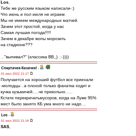
Los
,
Тебе же русским языком написали-:)
Что июнь и пол июля не играем.
Мы не имеем международных матчей.
Зачем этот простой, когда у нас
Самая лучшая погода!!!!!
Зачем в декабре жопы морозить
на стадионе???
..."выпивал?" (классика ВВ,,)..:-))))
Спартачек-Казачек!
-
01 июл 2022 21:17
Получается на хороший футбол все приехали
-молодцы ..а плохой только фанатка ходит и
кучка кузьмичей.....че прикольно......
Кстати перекричатьмусоров, когда на Луже 95%
мест было занято КБ ума много не надо....
Los
-
01 июл 2022 21:16
SAS
,