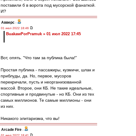
поставили б в ворота под мусорской фанаткой.
И?
Авверс
-
01 июл 2022 18:46
BuakawPorPramuk » 01 июл 2022 17:45
Вот, опять. "Что там за публика была!"
Простая публика - пассажиры, кузмичи, шлак и
приблуды, да. Но, первое, мусоров
перекричали, пусть и неорганизованной
массой. Второе, они КБ. Не такие идеальные,
спортивные и продвинутые - но КБ. Они из тех
самых миллионов. Те самые миллионы - они
из них.
Никакого элитаризма, что вы!
Arcade Fire
-
01 июл 2022 18:41