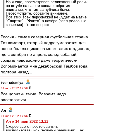
Но я еще, просматривая великолепный ролик
на ютубе на нашем канале, обратил
внимание, что там за публика была.
Пересмотрите, обратите внимание.
Вот этих всех персонажей не будет на матче
"Спартак" - "Факел" в ноябре (взял условные
значения). Готов спорить.
Россия - самая северная футбольная страна.
Тот комфорт, который подразумевается для
новых болельщиков на московских стадионах,
где с октября по апрель холод собачий,
создать невозможно даже теоретически.
Вспоминается мне декабрьский Тамбов года
полтора назад...
tver-udomlya
-
01 июл 2022 17:59
Все цорняки такие. Вовремя надо
расставаться.
Ал
-
01 июл 2022 17:56
Ал » 14 июн 2022 13:33
Скорее всего просто свинтят,
воспользовавшись "новыми реалиями". Так