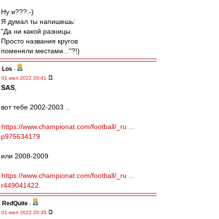
Ну и???:-)
Я думал ты напишешь:
"Да ни какой разницы.
Просто названия кругов
поменяли местами..."?!)
Los
-
01 июл 2022 20:41
SAS
,
вот тебе 2002-2003 ..
https://www.championat.com/football/_ru ...
p975634179
или 2008-2009
https://www.championat.com/football/_ru ...
r449041422
RedQuite
-
01 июл 2022 20:35