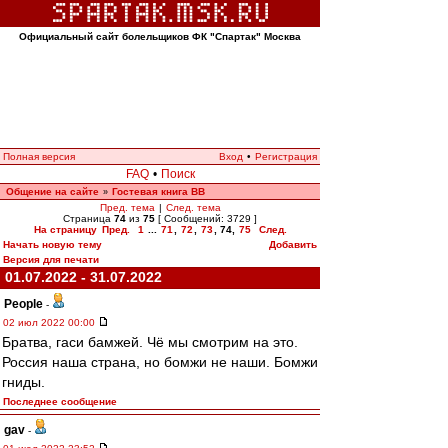
Официальный сайт болельщиков ФК "Спартак" Москва
Полная версия
Вход
•
Регистрация
FAQ
•
Поиск
Общение на сайте
Гостевая книга ВВ
»
Пред. тема
|
След. тема
Страница
74
из
75
[ Сообщений: 3729 ]
На страницу
Пред.
1
...
71
,
72
,
73
,
74
,
75
След.
Начать новую тему
Добавить
Версия для печати
01.07.2022 - 31.07.2022
People
-
02 июл 2022 00:00
Братва, гаси бамжей. Чё мы смотрим на это.
Россия наша страна, но бомжи не наши. Бомжи
гниды.
Последнее сообщение
gav
-