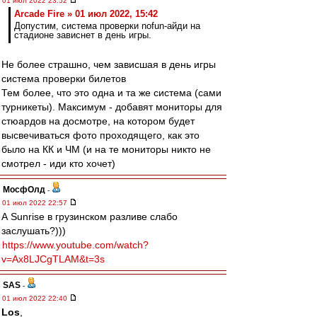
01 июл 2022 23:52
Arcade Fire » 01 июл 2022, 15:42
Допустим, система проверки nofun-айди на
стадионе зависнет в день игры.
Не более страшно, чем зависшая в день игры
система проверки билетов
Тем более, что это одна и та же система (сами
турникеты). Максимум - добавят мониторы для
стюардов на досмотре, на котором будет
высвечиваться фото проходящего, как это
было на КК и ЧМ (и на те мониторы никто не
смотрел - иди кто хочет)
МосфОлд
-
01 июл 2022 22:57
А Sunrise в грузинском разливе слабо
заслушать?)))
https://www.youtube.com/watch?
v=Ax8LJCgTLAM&t=3s
SAS
-
01 июл 2022 22:40
Los
,