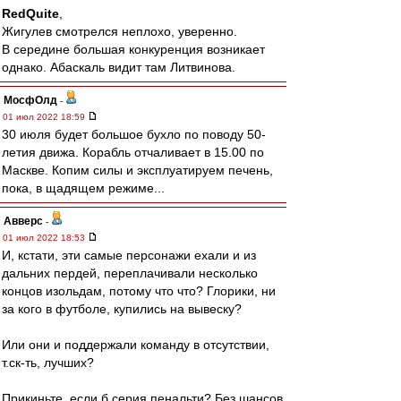
RedQuite
,
Жигулев смотрелся неплохо, уверенно.
В середине большая конкуренция возникает
однако. Абаскаль видит там Литвинова.
МосфОлд
-
01 июл 2022 18:59
30 июля будет большое бухло по поводу 50-
летия движа. Корабль отчаливает в 15.00 по
Маскве. Копим силы и эксплуатируем печень,
пока, в щадящем режиме...
Авверс
-
01 июл 2022 18:53
И, кстати, эти самые персонажи ехали и из
дальних пердей, переплачивали несколько
концов изольдам, потому что что? Глорики, ни
за кого в футболе, купились на вывеску?
Или они и поддержали команду в отсутствии,
т.ск-ть, лучших?
Прикиньте, если б серия пенальти? Без шансов