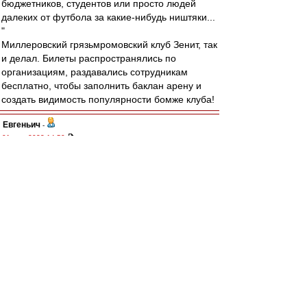
бюджетников, студентов или просто людей
далеких от футбола за какие-нибудь ништяки...
"
Миллеровский грязьмромовский клуб Зенит, так
и делал. Билеты распространялись по
организациям, раздавались сотрудникам
бесплатно, чтобы заполнить баклан арену и
создать видимость популярности бомже клуба!
Евгеньич
-
01 июл 2022 14:50
Никакими бойкотами против внедрения
фанайди пустые стадионы организовать на
мой взгляд невозможно. Во первых, потому что
основная масса болельщиков разрозненна и
непостоянна и объединить их всех одной
идеей задача невыполнимая. Во вторых, у всех
болельщиков разное отношение к запуску
фанайди, многих это совсем не волнует. В
третьих, даже если представить невозможное и
все любители походов на футбол объединятся
и станут бойкотировать в знак протестов, то на
стадионы будут нагонять служивых,