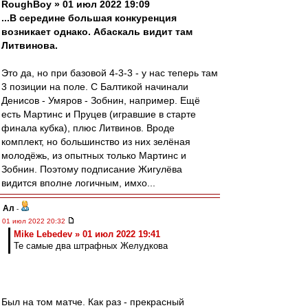
RoughBoy » 01 июл 2022 19:09
...В середине большая конкуренция
возникает однако. Абаскаль видит там
Литвинова.
Это да, но при базовой 4-3-3 - у нас теперь там
3 позиции на поле. С Балтикой начинали
Денисов - Умяров - Зобнин, например. Ещё
есть Мартинс и Пруцев (игравшие в старте
финала кубка), плюс Литвинов. Вроде
комплект, но большинство из них зелёная
молодёжь, из опытных только Мартинс и
Зобнин. Поэтому подписание Жигулёва
видится вполне логичным, имхо...
Ал
-
01 июл 2022 20:32
Mike Lebedev » 01 июл 2022 19:41
Те самые два штрафных Желудкова
Был на том матче. Как раз - прекрасный