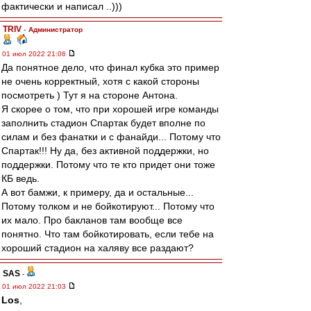
фактически и написал ..)))
TRIV
-
Администратор
01 июл 2022 21:06
Да понятное дело, что финал кубка это пример
не очень корректный, хотя с какой стороны
посмотреть ) Тут я на стороне Антона.
Я скорее о том, что при хорошей игре команды
заполнить стадион Спартак будет вполне по
силам и без фанатки и с фанайди... Потому что
Спартак!!! Ну да, без активной поддержки, но
поддержки. Потому что те кто придет они тоже
КБ ведь.
А вот бамжи, к примеру, да и остальные...
Потому толком и не бойкотируют... Потому что
их мало. Про бакланов там вообще все
понятно. Что там бойкотировать, если тебе на
хороший стадион на халяву все раздают?
SAS
-
01 июл 2022 21:03
Los
,