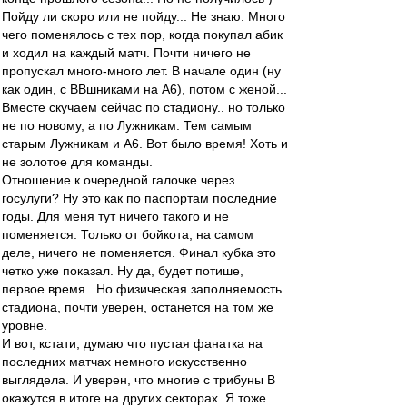
Пойду ли скоро или не пойду... Не знаю. Много
чего поменялось с тех пор, когда покупал абик
и ходил на каждый матч. Почти ничего не
пропускал много-много лет. В начале один (ну
как один, с ВВшниками на А6), потом с женой...
Вместе скучаем сейчас по стадиону.. но только
не по новому, а по Лужникам. Тем самым
старым Лужникам и А6. Вот было время! Хоть и
не золотое для команды.
Отношение к очередной галочке через
госулуги? Ну это как по паспортам последние
годы. Для меня тут ничего такого и не
поменяется. Только от бойкота, на самом
деле, ничего не поменяется. Финал кубка это
четко уже показал. Ну да, будет потише,
первое время.. Но физическая заполняемость
стадиона, почти уверен, останется на том же
уровне.
И вот, кстати, думаю что пустая фанатка на
последних матчах немного искусственно
выглядела. И уверен, что многие с трибуны B
окажутся в итоге на других секторах. Я тоже