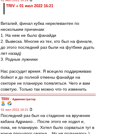
01 июл 2022 16:28
TRIV » 01 июл 2022 16:21
Виталий, финал кубка нерелевантен по
нескольким причинам:
1. На нем не было фанайди
2. Вывеска. Многие из тех, кто был на финале,
до этого последний раз были на футбике дцать
лет назад)
3. Родные лужники
Нас рассудит время. Я всецело поддерживаю
бойкот и до полной отмены фанайди на
секторе не планирую появляться. Чего и вам
советую. Только так можно что-то изменить
TRIV
-
Администратор
01 июл 2022 16:21
Последний раз был на стадионе на вручении
кабана Адриано... После этого не ходил и,
пока, не планирую. Хотел было сорваться тут в
конце прошлого сезона... Но не получилось )