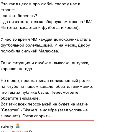
Это как в целом про любой спорт у нас в
стране:
- за кого болеешь?
- да ни за кого, только сборную смотрю на ЧМ/
ЧЕ (ответ касается и футбола, и хоккея).
У нас во время ЧМ каждая домохозяйка стала
футбольной болельщицей. И на месяц Дзюбу
полюбила сильней Малахова.
Та же ситуация и с кубком: вывеска, антураж,
хорошая погода.
Но я еще, просматривая великолепный ролик
на ютубе на нашем канале, обратил внимание,
что там за публика была. Пересмотрите,
обратите внимание.
Вот этих всех персонажей не будет на матче
"Спартак" - "Факел" в ноябре (взял условные
значения). Готов спорить.
naivniy
-