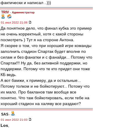
фактически и написал ..)))
TRIV
-
Администратор
01 июл 2022 21:06
Да понятное дело, что финал кубка это пример
не очень корректный, хотя с какой стороны
посмотреть ) Тут я на стороне Антона.
Я скорее о том, что при хорошей игре команды
заполнить стадион Спартак будет вполне по
силам и без фанатки и с фанайди... Потому что
Спартак!!! Ну да, без активной поддержки, но
поддержки. Потому что те кто придет они тоже
КБ ведь.
А вот бамжи, к примеру, да и остальные...
Потому толком и не бойкотируют... Потому что
их мало. Про бакланов там вообще все
понятно. Что там бойкотировать, если тебе на
хороший стадион на халяву все раздают?
SAS
-
01 июл 2022 21:03
Los
,