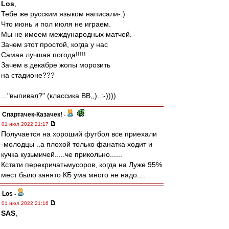
Los
,
Тебе же русским языком написали-:)
Что июнь и пол июля не играем.
Мы не имеем международных матчей.
Зачем этот простой, когда у нас
Самая лучшая погода!!!!!
Зачем в декабре жопы морозить
на стадионе???
..."выпивал?" (классика ВВ,,)..:-))))
Спартачек-Казачек!
-
01 июл 2022 21:17
Получается на хороший футбол все приехали
-молодцы ..а плохой только фанатка ходит и
кучка кузьмичей.....че прикольно......
Кстати перекричатьмусоров, когда на Луже 95%
мест было занято КБ ума много не надо....
Los
-
01 июл 2022 21:16
SAS
,