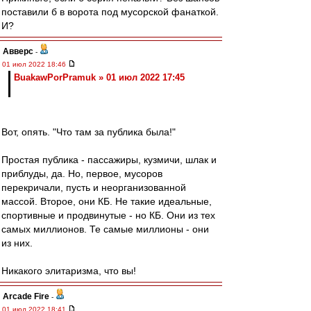
поставили б в ворота под мусорской фанаткой.
И?
Авверс
-
01 июл 2022 18:46
BuakawPorPramuk » 01 июл 2022 17:45
Вот, опять. "Что там за публика была!"
Простая публика - пассажиры, кузмичи, шлак и
приблуды, да. Но, первое, мусоров
перекричали, пусть и неорганизованной
массой. Второе, они КБ. Не такие идеальные,
спортивные и продвинутые - но КБ. Они из тех
самых миллионов. Те самые миллионы - они
из них.
Никакого элитаризма, что вы!
Arcade Fire
-
01 июл 2022 18:41