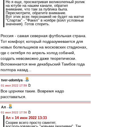
Но я еще, просматривая великолепный ролик
на ютубе на нашем канале, обратил
внимание, что там за публика была.
Пересмотрите, обратите внимание.
Вот этих всех персонажей не будет на матче
"Спартак" - "Факел" в ноябре (взял условные
значения). Готов спорить.
Россия - самая северная футбольная страна.
Тот комфорт, который подразумевается для
новых болельщиков на московских стадионах,
где с октября по апрель холод собачий,
создать невозможно даже теоретически.
Вспоминается мне декабрьский Тамбов года
полтора назад...
tver-udomlya
-
01 июл 2022 17:59
Все цорняки такие. Вовремя надо
расставаться.
Ал
-
01 июл 2022 17:56
Ал » 14 июн 2022 13:33
Скорее всего просто свинтят,
воспользовавшись "новыми реалиями". Так