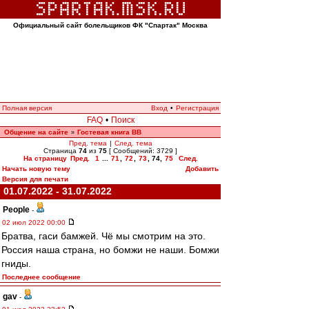
Официальный сайт болельщиков ФК "Спартак" Москва
Полная версия
Вход
•
Регистрация
FAQ
•
Поиск
Общение на сайте
Гостевая книга ВВ
»
Пред. тема
|
След. тема
Страница
74
из
75
[ Сообщений: 3729 ]
На страницу
Пред.
1
...
71
,
72
,
73
,
74
,
75
След.
Начать новую тему
Добавить
Версия для печати
01.07.2022 - 31.07.2022
People
-
02 июл 2022 00:00
Братва, гаси бамжей. Чё мы смотрим на это.
Россия наша страна, но бомжи не наши. Бомжи
гниды.
Последнее сообщение
gav
-