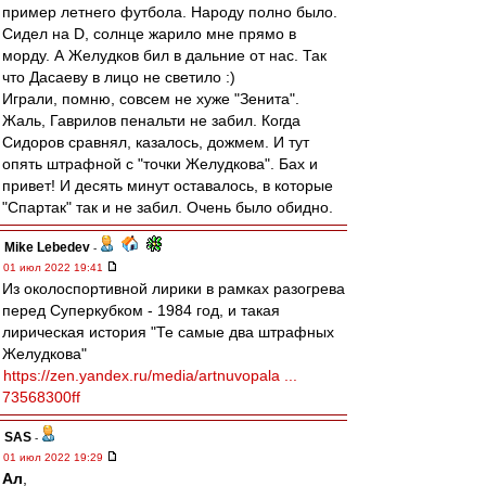
пример летнего футбола. Народу полно было.
Сидел на D, солнце жарило мне прямо в
морду. А Желудков бил в дальние от нас. Так
что Дасаеву в лицо не светило :)
Играли, помню, совсем не хуже "Зенита".
Жаль, Гаврилов пенальти не забил. Когда
Сидоров сравнял, казалось, дожмем. И тут
опять штрафной с "точки Желудкова". Бах и
привет! И десять минут оставалось, в которые
"Спартак" так и не забил. Очень было обидно.
Mike Lebedev
-
01 июл 2022 19:41
Из околоспортивной лирики в рамках разогрева
перед Суперкубком - 1984 год, и такая
лирическая история "Те самые два штрафных
Желудкова"
https://zen.yandex.ru/media/artnuvopala ...
73568300ff
SAS
-
01 июл 2022 19:29
Ал
,