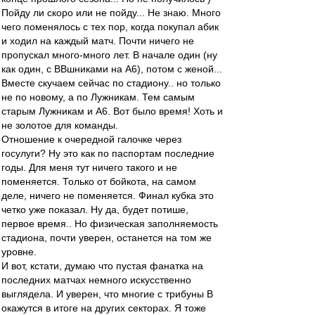
Пойду ли скоро или не пойду... Не знаю. Много
чего поменялось с тех пор, когда покупал абик
и ходил на каждый матч. Почти ничего не
пропускал много-много лет. В начале один (ну
как один, с ВВшниками на А6), потом с женой...
Вместе скучаем сейчас по стадиону.. но только
не по новому, а по Лужникам. Тем самым
старым Лужникам и А6. Вот было время! Хоть и
не золотое для команды.
Отношение к очередной галочке через
госулуги? Ну это как по паспортам последние
годы. Для меня тут ничего такого и не
поменяется. Только от бойкота, на самом
деле, ничего не поменяется. Финал кубка это
четко уже показал. Ну да, будет потише,
первое время.. Но физическая заполняемость
стадиона, почти уверен, останется на том же
уровне.
И вот, кстати, думаю что пустая фанатка на
последних матчах немного искусственно
выглядела. И уверен, что многие с трибуны B
окажутся в итоге на других секторах. Я тоже