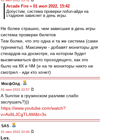
01 июл 2022 23:52
Arcade Fire » 01 июл 2022, 15:42
Допустим, система проверки nofun-айди на
стадионе зависнет в день игры.
Не более страшно, чем зависшая в день игры
система проверки билетов
Тем более, что это одна и та же система (сами
турникеты). Максимум - добавят мониторы для
стюардов на досмотре, на котором будет
высвечиваться фото проходящего, как это
было на КК и ЧМ (и на те мониторы никто не
смотрел - иди кто хочет)
МосфОлд
-
01 июл 2022 22:57
А Sunrise в грузинском разливе слабо
заслушать?)))
https://www.youtube.com/watch?
v=Ax8LJCgTLAM&t=3s
SAS
-
01 июл 2022 22:40
Los
,