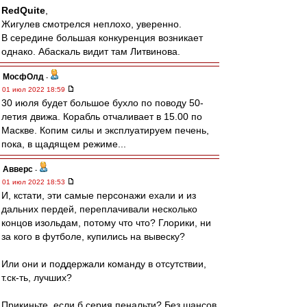
RedQuite
,
Жигулев смотрелся неплохо, уверенно.
В середине большая конкуренция возникает
однако. Абаскаль видит там Литвинова.
МосфОлд
-
01 июл 2022 18:59
30 июля будет большое бухло по поводу 50-
летия движа. Корабль отчаливает в 15.00 по
Маскве. Копим силы и эксплуатируем печень,
пока, в щадящем режиме...
Авверс
-
01 июл 2022 18:53
И, кстати, эти самые персонажи ехали и из
дальних пердей, переплачивали несколько
концов изольдам, потому что что? Глорики, ни
за кого в футболе, купились на вывеску?
Или они и поддержали команду в отсутствии,
т.ск-ть, лучших?
Прикиньте, если б серия пенальти? Без шансов