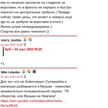
как-то начинал просмотр на стадионе за
воротами, но в фаната не перерос и быстро
пересел на центральные трибуны ) Правда
сейчас такие цены, что может и окажусь еще
где-то на трибуне за воротами в итоге )
Жизнь штука непредсказуемая )
Спартак все равно чемпион! ))
starry_kashka
-
01 июл 2022 15:55
DyG » 01 июл 2022 00:25
+1.
Mike Lebedev
-
01 июл 2022 15:52
Для тех, кто не бойкотирует Суперкубок и
маленько разбирается в Музыке - немножко
занимательно-познавательной лирики, "78
оборотов, или Музыка на Невском"
https://zen.yandex.ru/media/catherineho ...
0fe3c8f528