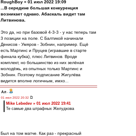
RoughBoy » 01 июл 2022 19:09
...В середине большая конкуренция
возникает однако. Абаскаль видит там
Литвинова.
Это да, но при базовой 4-3-3 - у нас теперь там
3 позиции на поле. С Балтикой начинали
Денисов - Умяров - Зобнин, например. Ещё
есть Мартинс и Пруцев (игравшие в старте
финала кубка), плюс Литвинов. Вроде
комплект, но большинство из них зелёная
молодёжь, из опытных только Мартинс и
Зобнин. Поэтому подписание Жигулёва
видится вполне логичным, имхо...
Ал
-
01 июл 2022 20:32
Mike Lebedev » 01 июл 2022 19:41
Те самые два штрафных Желудкова
Был на том матче. Как раз - прекрасный