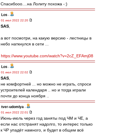
Спасибооо....на Лолиту похожа -:)
Los
-
01 июл 2022 22:20
SAS
,
а вот посмотри, на какую версию - лестницы в
небо наткнулся в сети ...
https://www.youtube.com/watch?v=2cZ_EFAmj08
Los
-
01 июл 2022 22:02
SAS
,
не комфортней ... но можно не играть, спроси
устроителей календаря .. но и тогда играли
почти до конца ноября ..
tver-udomlya
-
01 июл 2022 22:01
Июнь-июль через год заняты под ЧМ и ЧЕ, а
если нас отстранят надолго, то интерес только
к ЧР упадёт намного, и будет в общем всё