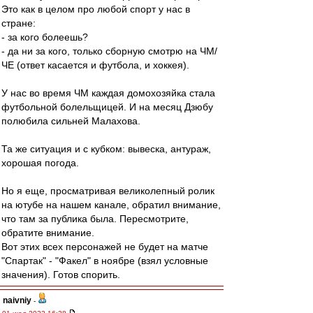
Это как в целом про любой спорт у нас в
стране:
- за кого болеешь?
- да ни за кого, только сборную смотрю на ЧМ/
ЧЕ (ответ касается и футбола, и хоккея).
У нас во время ЧМ каждая домохозяйка стала
футбольной болельщицей. И на месяц Дзюбу
полюбила сильней Малахова.
Та же ситуация и с кубком: вывеска, антураж,
хорошая погода.
Но я еще, просматривая великолепный ролик
на ютубе на нашем канале, обратил внимание,
что там за публика была. Пересмотрите,
обратите внимание.
Вот этих всех персонажей не будет на матче
"Спартак" - "Факел" в ноябре (взял условные
значения). Готов спорить.
naivniy
-