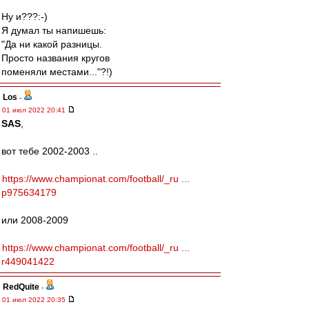
Ну и???:-)
Я думал ты напишешь:
"Да ни какой разницы.
Просто названия кругов
поменяли местами..."?!)
Los
-
01 июл 2022 20:41
SAS
,
вот тебе 2002-2003 ..
https://www.championat.com/football/_ru ...
p975634179
или 2008-2009
https://www.championat.com/football/_ru ...
r449041422
RedQuite
-
01 июл 2022 20:35