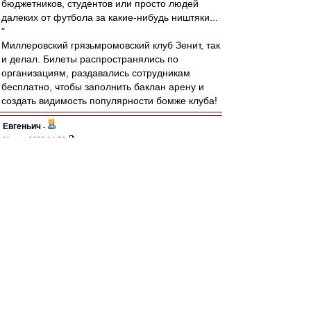
бюджетников, студентов или просто людей
далеких от футбола за какие-нибудь ништяки...
"
Миллеровский грязьмромовский клуб Зенит, так
и делал. Билеты распространялись по
организациям, раздавались сотрудникам
бесплатно, чтобы заполнить баклан арену и
создать видимость популярности бомже клуба!
Евгеньич
-
01 июл 2022 14:50
Никакими бойкотами против внедрения
фанайди пустые стадионы организовать на
мой взгляд невозможно. Во первых, потому что
основная масса болельщиков разрозненна и
непостоянна и объединить их всех одной
идеей задача невыполнимая. Во вторых, у всех
болельщиков разное отношение к запуску
фанайди, многих это совсем не волнует. В
третьих, даже если представить невозможное и
все любители походов на футбол объединятся
и станут бойкотировать в знак протестов, то на
стадионы будут нагонять служивых,