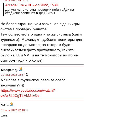
01 июл 2022 23:52
Arcade Fire » 01 июл 2022, 15:42
Допустим, система проверки nofun-айди на
стадионе зависнет в день игры.
Не более страшно, чем зависшая в день игры
система проверки билетов
Тем более, что это одна и та же система (сами
турникеты). Максимум - добавят мониторы для
стюардов на досмотре, на котором будет
высвечиваться фото проходящего, как это
было на КК и ЧМ (и на те мониторы никто не
смотрел - иди кто хочет)
МосфОлд
-
01 июл 2022 22:57
А Sunrise в грузинском разливе слабо
заслушать?)))
https://www.youtube.com/watch?
v=Ax8LJCgTLAM&t=3s
SAS
-
01 июл 2022 22:40
Los
,