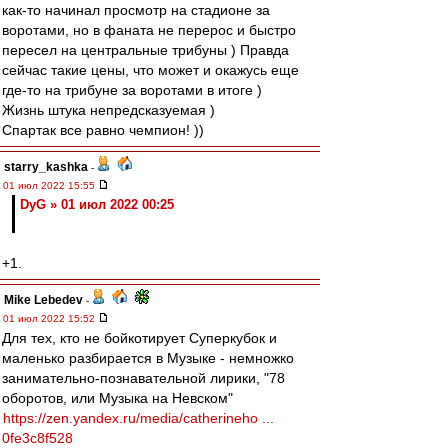
как-то начинал просмотр на стадионе за
воротами, но в фаната не перерос и быстро
пересел на центральные трибуны ) Правда
сейчас такие цены, что может и окажусь еще
где-то на трибуне за воротами в итоге )
Жизнь штука непредсказуемая )
Спартак все равно чемпион! ))
starry_kashka
-
01 июл 2022 15:55
DyG » 01 июл 2022 00:25
+1.
Mike Lebedev
-
01 июл 2022 15:52
Для тех, кто не бойкотирует Суперкубок и
маленько разбирается в Музыке - немножко
занимательно-познавательной лирики, "78
оборотов, или Музыка на Невском"
https://zen.yandex.ru/media/catherineho ...
0fe3c8f528