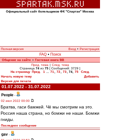
Официальный сайт болельщиков ФК "Спартак" Москва
Полная версия
Вход
•
Регистрация
FAQ
•
Поиск
Общение на сайте
Гостевая книга ВВ
»
Пред. тема
|
След. тема
Страница
74
из
75
[ Сообщений: 3729 ]
На страницу
Пред.
1
...
71
,
72
,
73
,
74
,
75
След.
Начать новую тему
Добавить
Версия для печати
01.07.2022 - 31.07.2022
People
-
02 июл 2022 00:00
Братва, гаси бамжей. Чё мы смотрим на это.
Россия наша страна, но бомжи не наши. Бомжи
гниды.
Последнее сообщение
gav
-