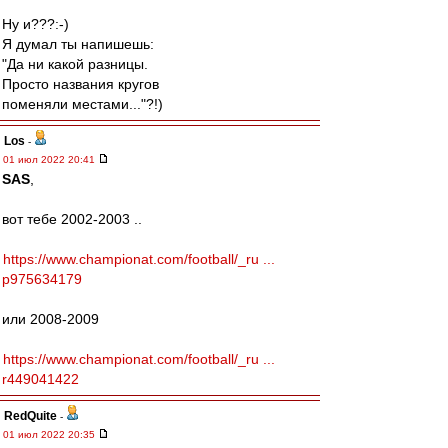
Ну и???:-)
Я думал ты напишешь:
"Да ни какой разницы.
Просто названия кругов
поменяли местами..."?!)
Los
-
01 июл 2022 20:41
SAS
,
вот тебе 2002-2003 ..
https://www.championat.com/football/_ru ...
p975634179
или 2008-2009
https://www.championat.com/football/_ru ...
r449041422
RedQuite
-
01 июл 2022 20:35