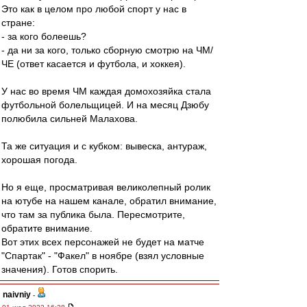
Это как в целом про любой спорт у нас в
стране:
- за кого болеешь?
- да ни за кого, только сборную смотрю на ЧМ/
ЧЕ (ответ касается и футбола, и хоккея).
У нас во время ЧМ каждая домохозяйка стала
футбольной болельщицей. И на месяц Дзюбу
полюбила сильней Малахова.
Та же ситуация и с кубком: вывеска, антураж,
хорошая погода.
Но я еще, просматривая великолепный ролик
на ютубе на нашем канале, обратил внимание,
что там за публика была. Пересмотрите,
обратите внимание.
Вот этих всех персонажей не будет на матче
"Спартак" - "Факел" в ноябре (взял условные
значения). Готов спорить.
naivniy
-