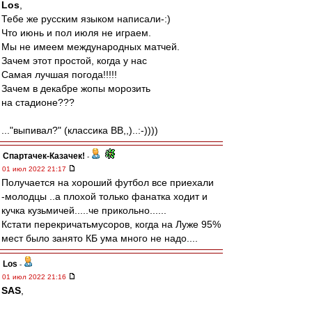
Los
,
Тебе же русским языком написали-:)
Что июнь и пол июля не играем.
Мы не имеем международных матчей.
Зачем этот простой, когда у нас
Самая лучшая погода!!!!!
Зачем в декабре жопы морозить
на стадионе???
..."выпивал?" (классика ВВ,,)..:-))))
Спартачек-Казачек!
-
01 июл 2022 21:17
Получается на хороший футбол все приехали
-молодцы ..а плохой только фанатка ходит и
кучка кузьмичей.....че прикольно......
Кстати перекричатьмусоров, когда на Луже 95%
мест было занято КБ ума много не надо....
Los
-
01 июл 2022 21:16
SAS
,