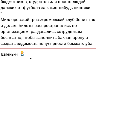
бюджетников, студентов или просто людей
далеких от футбола за какие-нибудь ништяки...
"
Миллеровский грязьмромовский клуб Зенит, так
и делал. Билеты распространялись по
организациям, раздавались сотрудникам
бесплатно, чтобы заполнить баклан арену и
создать видимость популярности бомже клуба!
Евгеньич
-
01 июл 2022 14:50
Никакими бойкотами против внедрения
фанайди пустые стадионы организовать на
мой взгляд невозможно. Во первых, потому что
основная масса болельщиков разрозненна и
непостоянна и объединить их всех одной
идеей задача невыполнимая. Во вторых, у всех
болельщиков разное отношение к запуску
фанайди, многих это совсем не волнует. В
третьих, даже если представить невозможное и
все любители походов на футбол объединятся
и станут бойкотировать в знак протестов, то на
стадионы будут нагонять служивых,