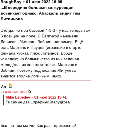
RoughBoy » 01 июл 2022 19:09
...В середине большая конкуренция
возникает однако. Абаскаль видит там
Литвинова.
Это да, но при базовой 4-3-3 - у нас теперь там
3 позиции на поле. С Балтикой начинали
Денисов - Умяров - Зобнин, например. Ещё
есть Мартинс и Пруцев (игравшие в старте
финала кубка), плюс Литвинов. Вроде
комплект, но большинство из них зелёная
молодёжь, из опытных только Мартинс и
Зобнин. Поэтому подписание Жигулёва
видится вполне логичным, имхо...
Ал
-
01 июл 2022 20:32
Mike Lebedev » 01 июл 2022 19:41
Те самые два штрафных Желудкова
Был на том матче. Как раз - прекрасный