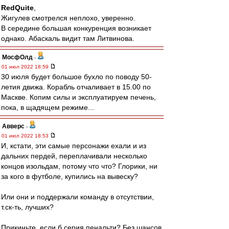
RedQuite
,
Жигулев смотрелся неплохо, уверенно.
В середине большая конкуренция возникает
однако. Абаскаль видит там Литвинова.
МосфОлд
-
01 июл 2022 18:59
30 июля будет большое бухло по поводу 50-
летия движа. Корабль отчаливает в 15.00 по
Маскве. Копим силы и эксплуатируем печень,
пока, в щадящем режиме...
Авверс
-
01 июл 2022 18:53
И, кстати, эти самые персонажи ехали и из
дальних пердей, переплачивали несколько
концов изольдам, потому что что? Глорики, ни
за кого в футболе, купились на вывеску?
Или они и поддержали команду в отсутствии,
т.ск-ть, лучших?
Прикиньте, если б серия пенальти? Без шансов