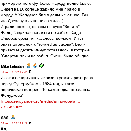
пример летнего футбола. Народу полно было.
Сидел на D, солнце жарило мне прямо в
морду. А Желудков бил в дальние от нас. Так
что Дасаеву в лицо не светило :)
Играли, помню, совсем не хуже "Зенита".
Жаль, Гаврилов пенальти не забил. Когда
Сидоров сравнял, казалось, дожмем. И тут
опять штрафной с "точки Желудкова". Бах и
привет! И десять минут оставалось, в которые
"Спартак" так и не забил. Очень было обидно.
Mike Lebedev
-
01 июл 2022 19:41
Из околоспортивной лирики в рамках разогрева
перед Суперкубком - 1984 год, и такая
лирическая история "Те самые два штрафных
Желудкова"
https://zen.yandex.ru/media/artnuvopala ...
73568300ff
SAS
-
01 июл 2022 19:29
Ал
,