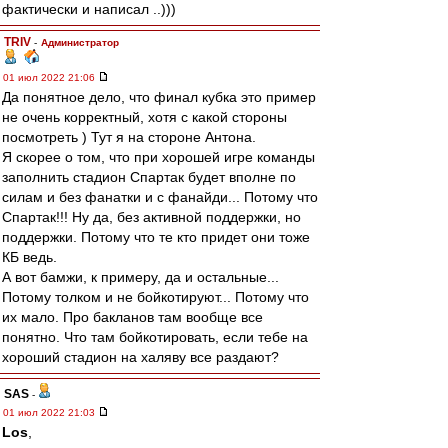
фактически и написал ..)))
TRIV
-
Администратор
01 июл 2022 21:06
Да понятное дело, что финал кубка это пример
не очень корректный, хотя с какой стороны
посмотреть ) Тут я на стороне Антона.
Я скорее о том, что при хорошей игре команды
заполнить стадион Спартак будет вполне по
силам и без фанатки и с фанайди... Потому что
Спартак!!! Ну да, без активной поддержки, но
поддержки. Потому что те кто придет они тоже
КБ ведь.
А вот бамжи, к примеру, да и остальные...
Потому толком и не бойкотируют... Потому что
их мало. Про бакланов там вообще все
понятно. Что там бойкотировать, если тебе на
хороший стадион на халяву все раздают?
SAS
-
01 июл 2022 21:03
Los
,