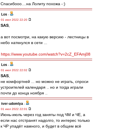
Спасибооо....на Лолиту похожа -:)
Los
-
01 июл 2022 22:20
SAS
,
а вот посмотри, на какую версию - лестницы в
небо наткнулся в сети ...
https://www.youtube.com/watch?v=2cZ_EFAmj08
Los
-
01 июл 2022 22:02
SAS
,
не комфортней ... но можно не играть, спроси
устроителей календаря .. но и тогда играли
почти до конца ноября ..
tver-udomlya
-
01 июл 2022 22:01
Июнь-июль через год заняты под ЧМ и ЧЕ, а
если нас отстранят надолго, то интерес только
к ЧР упадёт намного, и будет в общем всё