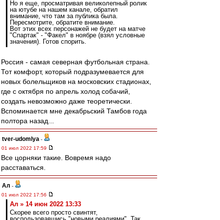
Но я еще, просматривая великолепный ролик
на ютубе на нашем канале, обратил
внимание, что там за публика была.
Пересмотрите, обратите внимание.
Вот этих всех персонажей не будет на матче
"Спартак" - "Факел" в ноябре (взял условные
значения). Готов спорить.
Россия - самая северная футбольная страна.
Тот комфорт, который подразумевается для
новых болельщиков на московских стадионах,
где с октября по апрель холод собачий,
создать невозможно даже теоретически.
Вспоминается мне декабрьский Тамбов года
полтора назад...
tver-udomlya
-
01 июл 2022 17:59
Все цорняки такие. Вовремя надо
расставаться.
Ал
-
01 июл 2022 17:56
Ал » 14 июн 2022 13:33
Скорее всего просто свинтят,
воспользовавшись "новыми реалиями". Так