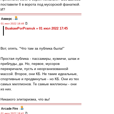
поставили б в ворота под мусорской фанаткой.
И?
Авверс
-
01 июл 2022 18:46
BuakawPorPramuk » 01 июл 2022 17:45
Вот, опять. "Что там за публика была!"
Простая публика - пассажиры, кузмичи, шлак и
приблуды, да. Но, первое, мусоров
перекричали, пусть и неорганизованной
массой. Второе, они КБ. Не такие идеальные,
спортивные и продвинутые - но КБ. Они из тех
самых миллионов. Те самые миллионы - они
из них.
Никакого элитаризма, что вы!
Arcade Fire
-
01 июл 2022 18:41