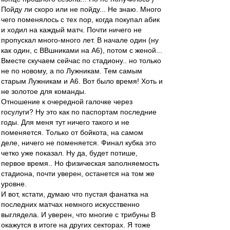
Пойду ли скоро или не пойду... Не знаю. Много
чего поменялось с тех пор, когда покупал абик
и ходил на каждый матч. Почти ничего не
пропускал много-много лет. В начале один (ну
как один, с ВВшниками на А6), потом с женой...
Вместе скучаем сейчас по стадиону.. но только
не по новому, а по Лужникам. Тем самым
старым Лужникам и А6. Вот было время! Хоть и
не золотое для команды.
Отношение к очередной галочке через
госулуги? Ну это как по паспортам последние
годы. Для меня тут ничего такого и не
поменяется. Только от бойкота, на самом
деле, ничего не поменяется. Финал кубка это
четко уже показал. Ну да, будет потише,
первое время.. Но физическая заполняемость
стадиона, почти уверен, останется на том же
уровне.
И вот, кстати, думаю что пустая фанатка на
последних матчах немного искусственно
выглядела. И уверен, что многие с трибуны B
окажутся в итоге на других секторах. Я тоже