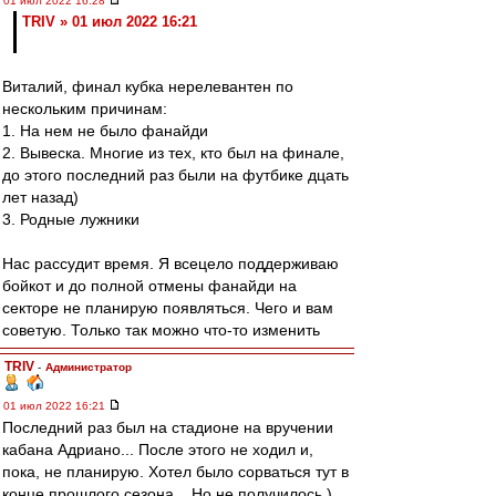
01 июл 2022 16:28
TRIV » 01 июл 2022 16:21
Виталий, финал кубка нерелевантен по
нескольким причинам:
1. На нем не было фанайди
2. Вывеска. Многие из тех, кто был на финале,
до этого последний раз были на футбике дцать
лет назад)
3. Родные лужники
Нас рассудит время. Я всецело поддерживаю
бойкот и до полной отмены фанайди на
секторе не планирую появляться. Чего и вам
советую. Только так можно что-то изменить
TRIV
-
Администратор
01 июл 2022 16:21
Последний раз был на стадионе на вручении
кабана Адриано... После этого не ходил и,
пока, не планирую. Хотел было сорваться тут в
конце прошлого сезона... Но не получилось )