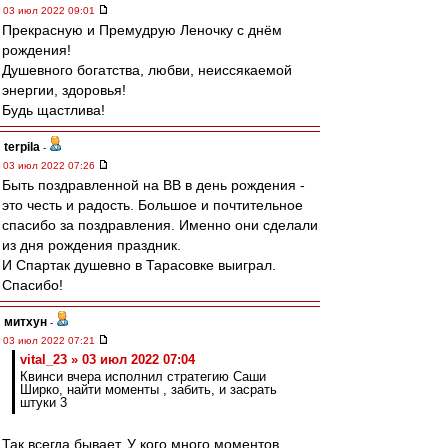
03 июл 2022 09:01
Прекрасную и Премудрую Леночку с днём
рождения!
Душевного богатства, любви, неиссякаемой
энергии, здоровья!
Будь щастлива!
terpila
-
03 июл 2022 07:26
Быть поздравленной на ВВ в день рождения -
это честь и радость. Большое и почтительное
спасибо за поздравления. Именно они сделали
из дня рождения праздник.
И Спартак душевно в Тарасовке выиграл.
Спасибо!
митхун
-
03 июл 2022 07:21
vital_23 » 03 июл 2022 07:04
Квинси вчера исполнил стратегию Саши
Ширко, найти моменты , забить, и засрать
штуки 3
Так всегда бывает. У кого много моментов