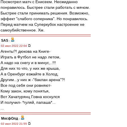
Посмотрел матч с Енисеем. Неожиданно
понравилось. Быстрее стали работать с мячом.
Быстрее стали принимать решения. Возможно,
эффект "слабого соперника". Но понравилось.
Перед матчем на Суперкубок настроение не
самоубийственное. Хм.
SAS
-
02 июл 2022 22:04
Агенты?! дюкова на Книге-
Играть в Футбол не надо летом,
А надо на снегу и в минус,..!!!
Для них то что, у них же крыша,
А в Оренбург езжайте в Холод,
Другим...у них ж -"баклан арена"?!
Все под себя они ровняют-
Кому закон, кому понятья,
Вот Хачатурянц Говна коснулся
И получил- *гуляй, папаша*...
...
МосфОлд
-
02 июл 2022 21:55