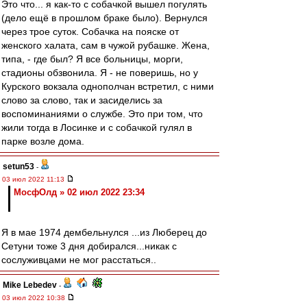
Это что... я как-то с собачкой вышел погулять
(дело ещё в прошлом браке было). Вернулся
через трое суток. Собачка на пояске от
женского халата, сам в чужой рубашке. Жена,
типа, - где был? Я все больницы, морги,
стадионы обзвонила. Я - не поверишь, но у
Курского вокзала однополчан встретил, с ними
слово за слово, так и засиделись за
воспоминаниями о службе. Это при том, что
жили тогда в Лосинке и с собачкой гулял в
парке возле дома.
setun53
-
03 июл 2022 11:13
МосфОлд » 02 июл 2022 23:34
Я в мае 1974 дембельнулся ...из Люберец до
Сетуни тоже 3 дня добирался...никак с
сослуживцами не мог расстаться..
Mike Lebedev
-
03 июл 2022 10:38