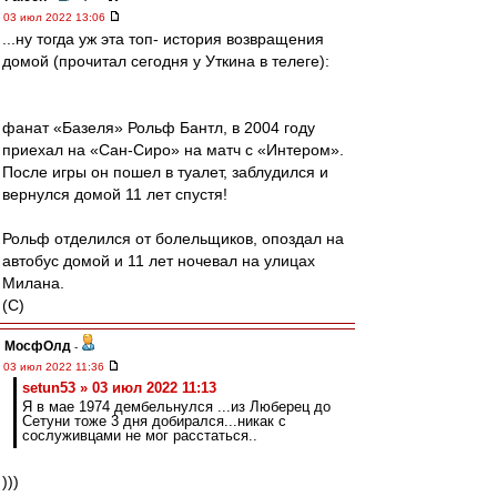
03 июл 2022 13:06
...ну тогда уж эта топ- история возвращения
домой (прочитал сегодня у Уткина в телеге):
фанат «Базеля» Рольф Бантл, в 2004 году
приехал на «Сан-Сиро» на матч с «Интером».
После игры он пошел в туалет, заблудился и
вернулся домой 11 лет спустя!
Рольф отделился от болельщиков, опоздал на
автобус домой и 11 лет ночевал на улицах
Милана.
(С)
МосфОлд
-
03 июл 2022 11:36
setun53 » 03 июл 2022 11:13
Я в мае 1974 дембельнулся ...из Люберец до
Сетуни тоже 3 дня добирался...никак с
сослуживцами не мог расстаться..
)))