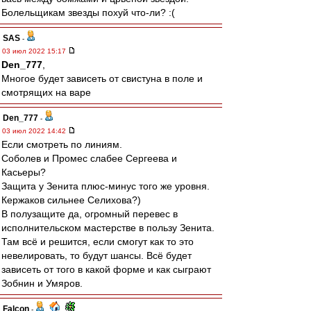
Болельщикам звезды похуй что-ли? :(
SAS
-
03 июл 2022 15:17
Den_777
,
Многое будет зависеть от свистуна в поле и
смотрящих на варе
Den_777
-
03 июл 2022 14:42
Если смотреть по линиям.
Соболев и Промес слабее Сергеева и
Касьеры?
Защита у Зенита плюс-минус того же уровня.
Кержаков сильнее Селихова?)
В полузащите да, огромный перевес в
исполнительском мастерстве в пользу Зенита.
Там всё и решится, если смогут как то это
невелировать, то будут шансы. Всё будет
зависеть от того в какой форме и как сыграют
Зобнин и Умяров.
Falcon
-