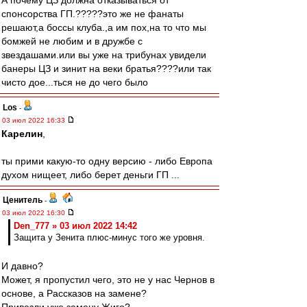
А почему ЦЗ должна отказываться от
спонсорства ГП.?????это же не фанаты
решают,а боссы клуба.,а им пох,на то что мы
бомжей не любим и в дружбе с
звездашами.или вы уже на трибунах увидели
банеры ЦЗ и зинит на веки братья????или так
чисто дое...ться не до чего было
Los
-
03 июл 2022 16:33
Карелин
,
ты прими какую-то одну версию - либо Европа
духом нищеет, либо берет деньги ГП ...
Ценитель
-
03 июл 2022 16:30
Den_777 » 03 июл 2022 14:42
Защита у Зенита плюс-минус того же уровня.
И давно?
Может, я пропустил чего, это не у нас Чернов в
основе, а Рассказов на замене?