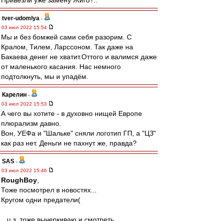
Привезли уже замену Жиго?..
tver-udomlya
-
03 июл 2022 15:54
Мы и без бомжей сами себя разорим. С
Кралом, Тилем, Ларссоном. Так даже на
Бакаева денег не хватит.Оттого и валимся даже
от маленького касания. Нас немного
подтолкнуть, мы и упадём.
Карелин
-
03 июл 2022 15:53
А чего вы хотите - в духовно нищей Европе
плюрализм давно.
Вон, УЕФа и "Шальке" сняли логотип ГП, а "ЦЗ"
как раз нет. Деньги не пахнут же, правда?
SAS
-
03 июл 2022 15:46
RoughBoy
,
Тоже посмотрел в новостях...
Кругом одни предатели(
...ц.з. тоже вычеркиваю и смотреть