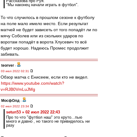
Рассказова про Руя.
"Мы наконец начали играть в футбол".
То что случилось в прошлом сезоне к футболу
на поле мало имело место. Если результат
матчей не будет зависеть от того попадёт ли по
мячу Соболев или из скольких ударов по
воротам попадёт в ворота Хлусевич то всё
будет хорошо. Надеюсь Промес продолжит
забивать.
teorver
-
03 июл 2022 02:31
Обзор матча с Енисеем, если кто не видел.
https://www.youtube.com/watch?
v=RJB0VmLuJMg
МосфОлд
-
02 июл 2022 23:34
setun53 » 02 июл 2022 22:43
Про то что "футбол наш" это круто...пью
много и давно , но такого не привиделось ни
разу