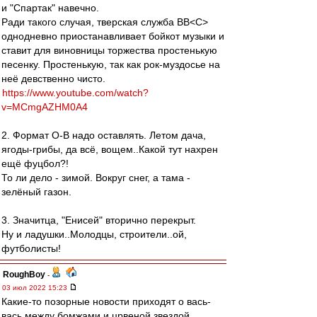
и "Спартак" навечно.
Ради такого случая, тверская служба ВВ˂С˃
однодневно приостанавливает бойкот музыки и
ставит для виновницы торжества простенькую
песенку. Простенькую, так как рок-муздосье на
неё девственно чисто.
https://www.youtube.com/watch?
v=MCmgAZHM0A4
2. Формат О-В надо оставлять. Летом дача,
ягоды-грибы, да всё, вощем..Какой тут нахрен
ещё фуцбол?!
То ли дело - зимой. Вокруг снег, а тама -
зелёный газон.
3. Значитца, "Енисей" вторично перекрыт.
Ну и ладушки..Молодцы, строители..ой,
футболисты!
RoughBoy
-
03 июл 2022 15:23
Какие-то позорные новости приходят о вась-
вась между бомжами и црвеной звездой.