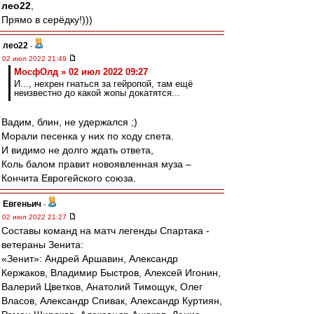
лео22
,
Прямо в серёдку!)))
лео22
-
02 июл 2022 21:49
МосфОлд » 02 июл 2022 09:27
И..., нехрен гнаться за гейропой, там ещё
неизвестно до какой жопы докатятся...
Вадим, блин, не удержался ;)
Морали песенка у них по ходу спета.
И видимо не долго ждать ответа,
Коль балом правит новоявленная муза –
Кончита Еврогейского союза.
Евгеньич
-
02 июл 2022 21:27
Составы команд на матч легенды Спартака -
ветераны Зенита:
«Зенит»: Андрей Аршавин, Александр
Кержаков, Владимир Быстров, Алексей Игонин,
Валерий Цветков, Анатолий Тимощук, Олег
Власов, Александр Спивак, Александр Куртиян,