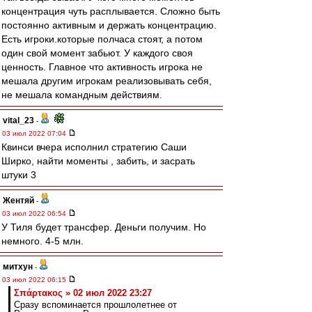
концентрация чуть расплывается. Сложно быть
постоянно активным и держать концентрацию.
Есть игроки.которые полчаса стоят, а потом
один свой момент забьют. У каждого своя
ценность. Главное что активность игрока не
мешала другим игрокам реализовывать себя,
не мешала командным действиям.
vital_23
-
03 июл 2022 07:04
Квинси вчера исполнил стратегию Саши
Ширко, найти моменты , забить, и засрать
штуки 3
Жентяй
-
03 июл 2022 06:54
У Тиля будет трансфер. Деньги получим. Но
немного. 4-5 млн.
митхун
-
03 июл 2022 06:15
Σπάρτακος » 02 июл 2022 23:27
Сразу вспоминается прошлолетнее от