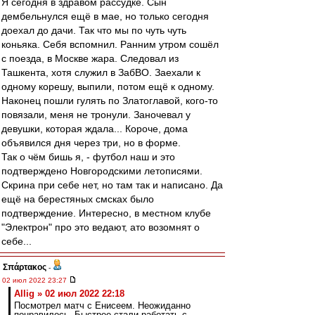
Я сегодня в здравом рассудке. Сын
дембельнулся ещё в мае, но только сегодня
доехал до дачи. Так что мы по чуть чуть
коньяка. Себя вспомнил. Ранним утром сошёл
с поезда, в Москве жара. Следовал из
Ташкента, хотя служил в ЗабВО. Заехали к
одному корешу, выпили, потом ещё к одному.
Наконец пошли гулять по Златоглавой, кого-то
повязали, меня не тронули. Заночевал у
девушки, которая ждала... Короче, дома
объявился дня через три, но в форме.
Так о чём бишь я, - футбол наш и это
подтверждено Новгородскими летописями.
Скрина при себе нет, но там так и написано. Да
ещё на берестяных смсках было
подтверждение. Интересно, в местном клубе
"Электрон" про это ведают, ато возомнят о
себе...
Σπάρτακος
-
02 июл 2022 23:27
Allig » 02 июл 2022 22:18
Посмотрел матч с Енисеем. Неожиданно
понравилось. Быстрее стали работать с