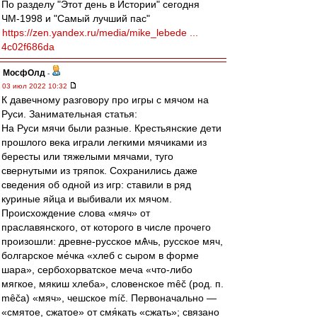
По разделу "Этот день в Истории" сегодня
ЧМ-1998 и "Самый лучший пас"
https://zen.yandex.ru/media/mike_lebede ...
4c02f686da
МосфОлд
-
03 июл 2022 10:32
К давечному разговору про игры с мячом на
Руси. Занимательная статья:
На Руси мячи были разные. Крестьянские дети
прошлого века играли легкими мячиками из
бересты или тяжелыми мячами, туго
свернутыми из тряпок. Сохранились даже
сведения об одной из игр: ставили в ряд
куриные яйца и выбивали их мячом.
Происхождение слова «мяч» от
праславянского, от которого в числе прочего
произошли: древне-русское мѦчь, русское мяч,
болгарское ме́чка «хлеб с сыром в форме
шара», сербохорватское меча «что-либо
мягкое, мякиш хлеба», словенское mȇč (род. п.
mȇčа) «мяч», чешское míč. Первоначально —
«смятое, сжатое» от смя́кать «сжать»; связано