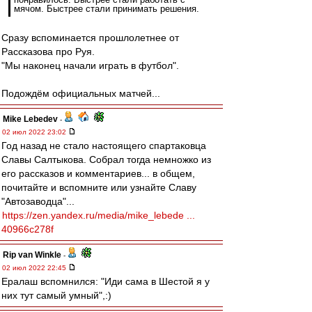
мячом. Быстрее стали принимать решения.
Сразу вспоминается прошлолетнее от
Рассказова про Руя.
"Мы наконец начали играть в футбол".
Подождём официальных матчей...
Mike Lebedev
-
02 июл 2022 23:02
Год назад не стало настоящего спартаковца
Славы Салтыкова. Собрал тогда немножко из
его рассказов и комментариев... в общем,
почитайте и вспомните или узнайте Славу
"Автозаводца"...
https://zen.yandex.ru/media/mike_lebede ...
40966c278f
Rip van Winkle
-
02 июл 2022 22:45
Ералаш вспомнился: "Иди сама в Шестой я у
них тут самый умный",:)