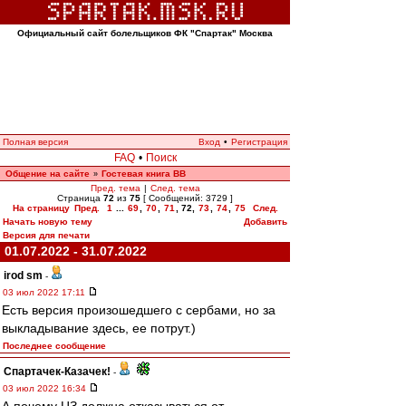
Официальный сайт болельщиков ФК "Спартак" Москва
Полная версия
Вход
•
Регистрация
FAQ
•
Поиск
Общение на сайте
Гостевая книга ВВ
»
Пред. тема
|
След. тема
Страница
72
из
75
[ Сообщений: 3729 ]
На страницу
Пред.
1
...
69
,
70
,
71
,
72
,
73
,
74
,
75
След.
Начать новую тему
Добавить
Версия для печати
01.07.2022 - 31.07.2022
irod sm
-
03 июл 2022 17:11
Есть версия произошедшего с сербами, но за
выкладывание здесь, ее потрут.)
Последнее сообщение
Спартачек-Казачек!
-
03 июл 2022 16:34