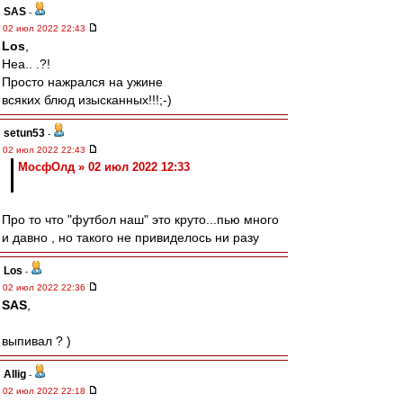
SAS
-
02 июл 2022 22:43
Los
,
Неа.. .?!
Просто нажрался на ужине
всяких блюд изысканных!!!;-)
setun53
-
02 июл 2022 22:43
МосфОлд » 02 июл 2022 12:33
Про то что "футбол наш" это круто...пью много
и давно , но такого не привиделось ни разу
Los
-
02 июл 2022 22:36
SAS
,
выпивал ? )
Allig
-
02 июл 2022 22:18