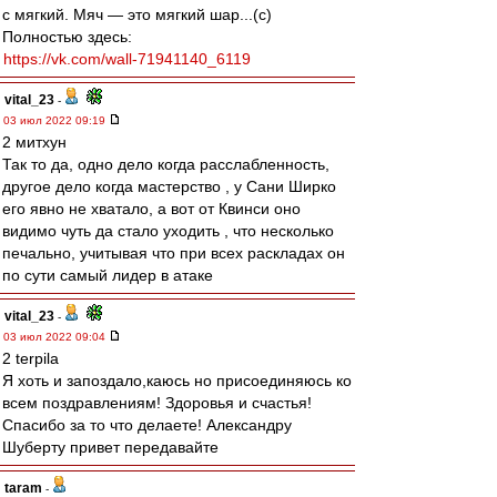
с мягкий. Мяч — это мягкий шар...(с)
Полностью здесь:
https://vk.com/wall-71941140_6119
vital_23
-
03 июл 2022 09:19
2 митхун
Так то да, одно дело когда расслабленность,
другое дело когда мастерство , у Сани Ширко
его явно не хватало, а вот от Квинси оно
видимо чуть да стало уходить , что несколько
печально, учитывая что при всех раскладах он
по сути самый лидер в атаке
vital_23
-
03 июл 2022 09:04
2 terpila
Я хоть и запоздало,каюсь но присоединяюсь ко
всем поздравлениям! Здоровья и счастья!
Спасибо за то что делаете! Александру
Шуберту привет передавайте
taram
-