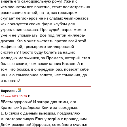
видеть его самодовольную рожу! Уже и с
чемпионатом все понятно, стоит посмотреть на
расписание матчей, на то, как грязьпром
скупает легионеров не из слабых чемпионатов,
как пользуется своим фарм клубом для
укрепления состава. Про судей, варье можно
уже и не упоминать. Все под пятой миллера-
дюкова. Кто может выстоять против всей этой
мафиозной, грязьпромо-миллеровской
системы? Просто буду болеть за наших
молодых мальчишек, за Промеса, который стал
больше своим, чем воспитанник Бакаев. А в
том, что бомжи, в очередной раз, повесят себе
на шею самоварное золото, нет сомнения, да
и плевать!
Карелин
-
03 июл 2022 15:39
ВВсем здоровья! И загара для зимы, ага..
Кратенький дайджест Книги за выходные.
1. В связи с дачным выездом, поздравляю
многотерпеливую Елену
terpila
с прошедшим
Днём рождения! Здоровья, семейного счастья