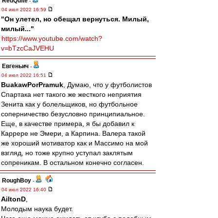
RedQuite
-
04 июл 2022 16:59
"Он улетел, но обещал вернуться. Милый,
милый..."
https://www.youtube.com/watch?
v=bTzcCaJVEHU
Евгеньич
-
04 июл 2022 16:51
BuakawPorPramuk
, Думаю, что у футболистов
Спартака нет такого же жесткого неприятия
Зенита как у болельщиков, но футбольное
соперничество безусловно принципиальное.
Еще, в качестве примера, я бы добавил к
Каррере не Эмери, а Карпина. Валера такой
же хороший мотиватор как и Массимо на мой
взгляд, но тоже крупно уступал заклятым
сопреникам. В остальном конечно согласен.
RoughBoy
-
04 июл 2022 16:40
AiltonD
,
Молодым наука будет.