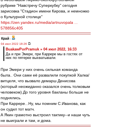
рубрике "Навстречу Суперкубку" сегодня
зарисовка "Стадион имени Кирова, и немножко
о Культурной столице"
https://zen.yandex.ru/media/artnuvopala ...
578856c405
Край
-
04 июл 2022 18:26
BuakawPorPramuk » 04 июл 2022, 16:33
Да и при Эмери, при Каррере мы в гостях от
них по пятерке выхватывали.
При Эмери у них очень сильная команда
была.. Они сами её развалили покупкой Халка/
витцеля, что вызвало демарш Денисова
(который неожиданно оказался очень толковым
человеком).До того уровня бакланы больше не
поднялись.
При Каррере...Ну, мы помним С.Иванова, как
он судил тот матч.
А Якин грамотно выстроил тактику--и наши чуть
не выиграли и там, и дома.