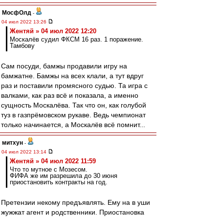
МосфОлд
-
04 июл 2022 13:26
Жентяй » 04 июл 2022 12:20
Москалёв судил ФКСМ 16 раз. 1 поражение.
Тамбову
Сам посуди, бамжы продавили игру на
бамжатне. Бамжы на всех клали, а тут вдруг
раз и поставили промясного судью. Та игра с
валками, как раз всё и показала, а именно
сущность Москалёва. Так что он, как голубой
туз в газпрёмовском рукаве. Ведь чемпионат
только начинается, а Москалёв всё помнит...
митхун
-
04 июл 2022 13:14
Жентяй » 04 июл 2022 11:59
Что то мутное с Мозесом.
ФИФА же им разрешила до 30 июня
приостановить контракты на год.
Претензии некому предъявлять. Ему на в уши
жужжат агент и родственники. Приостановка