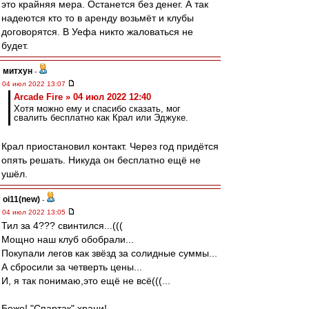
это крайняя мера. Останется без денег. А так
надеются кто то в аренду возьмёт и клубы
договорятся. В Уефа никто жаловаться не
будет.
митхун
-
04 июл 2022 13:07
Arcade Fire » 04 июл 2022 12:40
Хотя можно ему и спасибо сказать, мог
свалить бесплатно как Крал или Эджуке.
Крал приостановил контакт. Через год придётся
опять решать. Никуда он бесплатно ещё не
ушёл.
oi11(new)
-
04 июл 2022 13:05
Тил за 4??? свинтился...(((
Мощно наш клуб обобрали...
Покупали легов как звёзд за солидные суммы...
А сбросили за четверть цены...
И, я так понимаю,это ещё не всё(((...
Боже! "Спартак" храни!