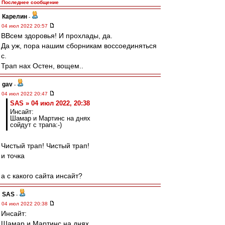
Последнее сообщение
Карелин
-
04 июл 2022 20:57
ВВсем здоровья! И прохлады, да.
Да уж, пора нашим сборникам воссоединяться
с.
Трап нах Остен, вощем..
gav
-
04 июл 2022 20:47
SAS » 04 июл 2022, 20:38
Инсайт:
Шамар и Мартинс на днях
сойдут с трапа:-)
Чистый трап! Чистый трап!
и точка
а с какого сайта инсайт?
SAS
-
04 июл 2022 20:38
Инсайт:
Шамар и Мартинс на днях