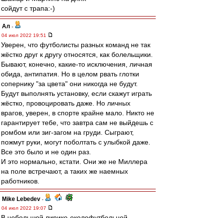
сойдут с трапа:-)
Ал
-
04 июл 2022 19:51
Уверен, что футболисты разных команд не так
жёстко друг к другу относятся, как болельщики.
Бывают, конечно, какие-то исключения, личная
обида, антипатия. Но в целом рвать глотки
сопернику "за цвета" они никогда не будут.
Будут выполнять установку, если скажут играть
жёстко, провоцировать даже. Но личных
врагов, уверен, в спорте крайне мало. Никто не
гарантирует тебе, что завтра сам не выйдешь с
ромбом или зиг-загом на груди. Сыграют,
пожмут руки, могут поболтать с улыбкой даже.
Все это было и не один раз.
И это нормально, кстати. Они же не Миллера
на поле встречают, а таких же наемных
работников.
Mike Lebedev
-
04 июл 2022 19:07
В небольшой лирико-околофутбольной