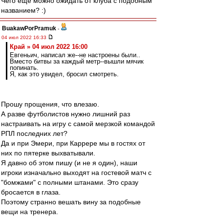
Чего еще можно ожидать от клуба с подобным
названием? :)
BuakawPorPramuk
-
04 июл 2022 16:33
Край » 04 июл 2022 16:00
Евгеньич, написал же--не настроены были..
Вместо битвы за каждый метр--вышли мячик
попинать.
Я, как это увидел, бросил смотреть.
Прошу прощения, что влезаю.
А разве футболистов нужно лишний раз
настраивать на игру с самой мерзкой командой
РПЛ последних лет?
Да и при Эмери, при Каррере мы в гостях от
них по пятерке выхватывали.
Я давно об этом пишу (и не я один), наши
игроки изначально выходят на гостевой матч с
"бомжами" с полными штанами. Это сразу
бросается в глаза.
Поэтому странно вешать вину за подобные
вещи на тренера.