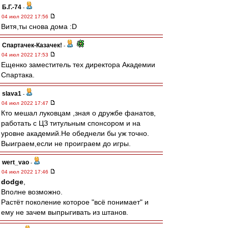
Б.Г.-74
-
04 июл 2022 17:56
Витя,ты снова дома :D
Спартачек-Казачек!
-
04 июл 2022 17:53
Ещенко заместитель тех директора Академии
Спартака.
slava1
-
04 июл 2022 17:47
Кто мешал луковцам ,зная о дружбе фанатов,
работать с ЦЗ титульным спонсором и на
уровне академий.Не обеднели бы уж точно.
Выиграем,если не проиграем до игры.
wert_vao
-
04 июл 2022 17:46
dodge
,
Вполне возможно.
Растёт поколение которое "всё понимает" и
ему не зачем выпрыгивать из штанов.