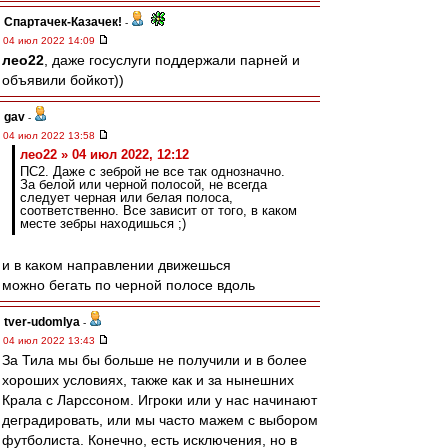
Спартачек-Казачек!
-
04 июл 2022 14:09
лео22
, даже госуслуги поддержали парней и
объявили бойкот))
gav
-
04 июл 2022 13:58
лео22 » 04 июл 2022, 12:12
ПС2. Даже с зеброй не все так однозначно.
За белой или черной полосой, не всегда
следует черная или белая полоса,
соответственно. Все зависит от того, в каком
месте зебры находишься ;)
и в каком направлении движешься
можно бегать по черной полосе вдоль
tver-udomlya
-
04 июл 2022 13:43
За Тила мы бы больше не получили и в более
хороших условиях, также как и за нынешних
Крала с Ларссоном. Игроки или у нас начинают
деградировать, или мы часто мажем с выбором
футболиста. Конечно, есть исключения, но в