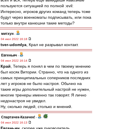
всех и вся, теперь ещё выкидыши навозные
пользуются ситуацией по полной :evil:
Интересно, игроков других команд теперь тоже
будут через военкоматы подписывать, или пока
только внутри канюшни такие методы?
митхун
-
04 июл 2022 16:18
tver-udomlya
, Крал не разрывал контакт.
Евгеньич
-
04 июл 2022 16:14
Край
, Теперь я понял в чем по твоему мнению
был косяк Витории. Странно, что на одного из
самых принципиальных соперников последних
лет у игроков не было настроя. Обычно на
такие игры дополнительный настрой не нужен,
многие тренеры именно так говорят. Я лично
недонастроя не увидел.
Ну, сколько людей, столько и мнений.
Спартачек-Казачек!
-
04 июл 2022 16:13
Евгеньич
, скорее уже руководитель