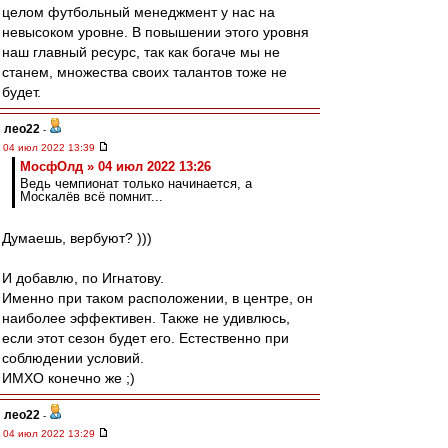
целом футбольный менеджмент у нас на
невысоком уровне. В повышении этого уровня
наш главный ресурс, так как богаче мы не
станем, множества своих талантов тоже не
будет.
лео22
-
04 июл 2022 13:39
МосфОлд » 04 июл 2022 13:26
Ведь чемпионат только начинается, а
Москалёв всё помнит...
Думаешь, вербуют? )))
И добавлю, по Игнатову.
Именно при таком расположении, в центре, он
наиболее эффективен. Также не удивлюсь,
если этот сезон будет его. Естественно при
соблюдении условий.
ИМХО конечно же ;)
лео22
-
04 июл 2022 13:29