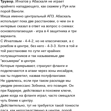
Трувор
, Игнатов у Абаскаля не играет
крайнего нападающего, как скажем у Руя или
порой Ваноли.
Миша именно центральный АПЗ. Абаскаль
использует пока две расстановки, о чем он в
интервью сказал в ответ на вопрос о схемах:
основополагающая - игра в 4 защитника и три
варианта.
С Игнатовым - 4-4-2, но не классическая, а с
ромбом в центре, без него - 4-3-3. Хотя в той и
той расстановке по сути нет крайних
полузащитников и так называемые две
"восьмерки" в центре.
Которые прикрывают, страхуют фланги и
подключаются в атаки через зоны инсайдов,
как ты подметил, назвав полуфлангами.
Не удивлюсь, если при таком раскладе мы
увидим ренессанс Зобнина, его позиция. Он
при Каррере, действовал в похожем ключе,
даже когда на фланге играл, часто смещался
чуть ближе к центру.
Действительно, тут не требуется такой тонкости
паса, как непосредственно в центре, порой