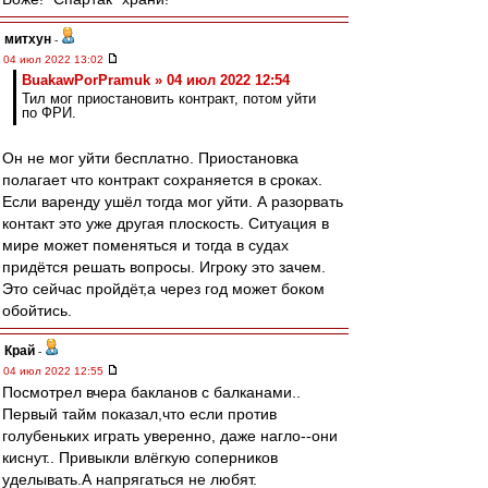
митхун
-
04 июл 2022 13:02
BuakawPorPramuk » 04 июл 2022 12:54
Тил мог приостановить контракт, потом уйти
по ФРИ.
Он не мог уйти бесплатно. Приостановка
полагает что контракт сохраняется в сроках.
Если варенду ушёл тогда мог уйти. А разорвать
контакт это уже другая плоскость. Ситуация в
мире может поменяться и тогда в судах
придётся решать вопросы. Игроку это зачем.
Это сейчас пройдёт,а через год может боком
обойтись.
Край
-
04 июл 2022 12:55
Посмотрел вчера бакланов с балканами..
Первый тайм показал,что если против
голубеньких играть уверенно, даже нагло--они
киснут.. Привыкли влёгкую соперников
уделывать.А напрягаться не любят.