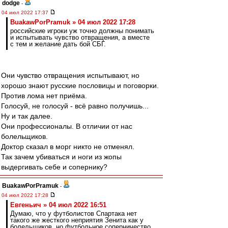
dodge
-
04 июл 2022 17:37
BuakawPorPramuk » 04 июл 2022 17:28
российские игроки уж точно должны понимать
и испытывать чувство отвращения, а вместе
с тем и желание дать бой СБГ.
Они чувство отвращения испытывают, но
хорошо знают русские пословицы и поговорки.
Против лома нет приёма.
Голосуй, не голосуй - всё равно получишь...
Ну и так далее.
Они профессионалы. В отличии от нас
болельщиков.
Доктор сказал в морг никто не отменял.
Так зачем убиваться и ноги из жопы
выдергивать себе и сопернику?
BuakawPorPramuk
-
04 июл 2022 17:28
Евгеньич » 04 июл 2022 16:51
Думаю, что у футболистов Спартака нет
такого же жесткого неприятия Зенита как у
болельщиков, но футбольное соперничество