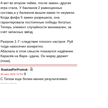
А вот во втором тайме, после замен--другая
игра стала. У бакланов 2 равноценных
состава,а у балканов вышли какие-то неумехи.
Когда фифа 5 замен разрешила, она
гарантировала постоянные победы богатых.
Теперь элемент случайности минимален, за
счёт запасных звёзд.
Разгром 1-7--следствие плохого настроя. Руй
тогда накосячил конкретно.
Абаскаль в этом смысле показался надёжнее.
Карасёв на Варе--удача. Он марку держит
(пока).
BuakawPorPramuk
-
04 июл 2022 12:54
С Тилом еще более-менее результативно
разошлись.
В нынешних условиях не мы диктуем условия,
а нам.
Тил мог приостановить контракт, потом уйти по
ФРИ. А мог разорвать по соглашению сторон,
как один легендарный BLMщик.