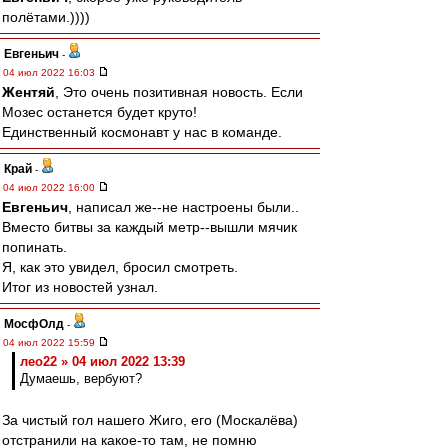
полётами.))))
Евгеньич
-
04 июл 2022 16:03
Жентяй
, Это очень позитивная новость. Если
Мозес останется будет круто!
Единственный космонавт у нас в команде.
Край
-
04 июл 2022 16:00
Евгеньич
, написал же--не настроены были..
Вместо битвы за каждый метр--вышли мячик
попинать.
Я, как это увидел, бросил смотреть.
Итог из новостей узнал.
МосфОлд
-
04 июл 2022 15:59
лео22 » 04 июл 2022 13:39
Думаешь, вербуют?
За чистый гол нашего Жиго, его (Москалёва)
отстранили на какое-то там, не помню