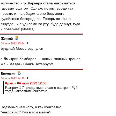
количество игр. Карьера стала накрываться
газовым ушатом. Однако потом, вроде как
простили, на общем фоне безумного
судейского беспредела. Теперь он точно
взнуздан и с удилами во рту. Куда дёрнут, туда
и повернёт. (ИМХО)
Жентяй
-
04 июл 2022 15:44
̶Б̶у̶д̶у̶л̶а̶й̶ Мозес вернулся
а Дмитрий Комбаров — новый главный тренер
ФК «Звезда» Санкт-Петербург!
Евгеньич
-
04 июл 2022 14:30
Край » 04 июл 2022 12:55
Разгром 1-7--следствие плохого настроя. Руй
тогда накосячил конкретно.
Подзабыл немного, а как конкретно
"накосячил" Руй в том матче?