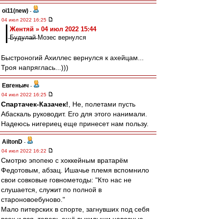
oi11(new)
-
04 июл 2022 16:25
Жентяй » 04 июл 2022 15:44
̶Б̶у̶д̶у̶л̶а̶й̶ Мозес вернулся
Быстроногий Ахиллес вернулся к ахейцам...
Троя напряглась...)))
Евгеньич
-
04 июл 2022 16:25
Спартачек-Казачек!
, Не, полетами пусть
Абаскаль руководит. Его для этого нанимали.
Надеюсь нигериец еще принесет нам пользу.
AiltonD
-
04 июл 2022 16:22
Смотрю эпопею с хоккейным вратарём
Федотовым, абзац. Ишачье племя вспомнило
свои совковые говнометоды: "Кто нас не
слушается, служит по полной в
староновоебуново."
Мало питерских в спорте, загнувших под себя