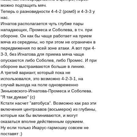
можно подтащить мяч.
Теперь о разновидности 4-4-2 (ромб) и 4-3-3 у
нас.
Игнатов располагается чуть глубже пары
нападающих, Промеса и Соболева, в т.ч. при
обороне. Он как бы чаще работает на прием
мяча из середины, но при этом не ограничен в
передвижения по всей зоне атаки. А вот при 4-
3-3, без Игнатова для приема мяча чаще
опускаются либо Соболев, либо Промес. И при
обороне выстраиваются больше в линию.
А третий вариант, который пока не
использовался, это возможно 4-2-3-1, на
случай выхода на поле одновременно
Зиньковского-Игнатова-Промеса и Соболева.
"Я так думаю" (с)
Кстати насчет "автобуса". Возможно как раз эти
включения центрхавов (восьмерок) из глубины,
которые как бы вклиниваются, и могут
оказаться вполне действенным оружием.
Ну если только Икарус-гармошку совсем не
поставят ;)