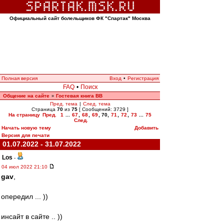
Официальный сайт болельщиков ФК "Спартак" Москва
Полная версия
Вход
•
Регистрация
FAQ
•
Поиск
Общение на сайте
Гостевая книга ВВ
»
Пред. тема
|
След. тема
Страница
70
из
75
[ Сообщений: 3729 ]
На страницу
Пред.
1
...
67
,
68
,
69
,
70
,
71
,
72
,
73
...
75
След.
Начать новую тему
Добавить
Версия для печати
01.07.2022 - 31.07.2022
Los
-
04 июл 2022 21:10
gav
,
опередил ... ))
инсайт в сайте .. ))