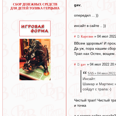
СБОР ДЕНЕЖНЫХ СРЕДСТВ
gav
,
ДЛЯ ДЕТЕЙ ТОЛИКА ГЕРЦЫНА
опередил ... ))
инсайт в сайте .. ))
#
Карелин
» 04 июл 2022
ВВсем здоровья! И прох
Да уж, пора нашим сбор
Трап нах Остен, вощем.
#
gav
» 04 июл 2022 20:
SAS » 04 июл 2022,
Инсайт:
Шамар и Мартинс 
сойдут с трапа:-)
Чистый трап! Чистый тра
и точка
а с какого сайта инсайт?