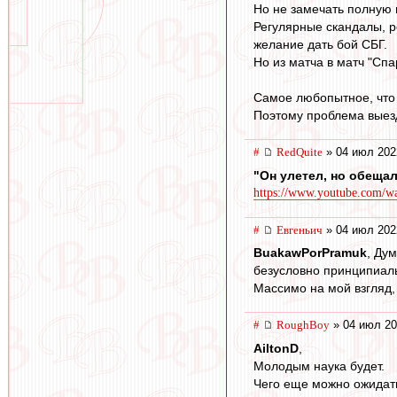
Но не замечать полную 
Регулярные скандалы, р
желание дать бой СБГ.
Но из матча в матч "Спа
Самое любопытное, что
Поэтому проблема выезд
#
RedQuite
» 04 июл 202
"Он улетел, но обещал
https://www.youtube.com/
#
Евгеньич
» 04 июл 202
BuakawPorPramuk
, Ду
безусловно принципиаль
Массимо на мой взгляд,
#
RoughBoy
» 04 июл 20
AiltonD
,
Молодым наука будет.
Чего еще можно ожидать