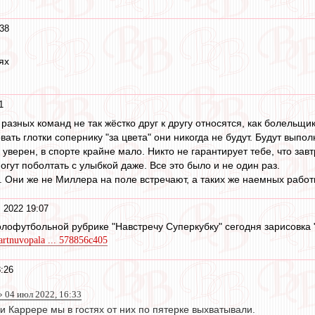
38
ях
1
разных команд не так жёстко друг к другу относятся, как болельщи
вать глотки сопернику "за цвета" они никогда не будут. Будут выпол
 уверен, в спорте крайне мало. Никто не гарантирует тебе, что зав
огут поболтать с улыбкой даже. Все это было и не один раз.
и. Они же не Миллера на поле встречают, а таких же наемных работ
 2022 19:07
лофутбольной рубрике "Навстречу Суперкубку" сегодня зарисовка 
/artnuvopala ... 578856c405
:26
 04 июл 2022, 16:33
и Каррере мы в гостях от них по пятерке выхватывали.