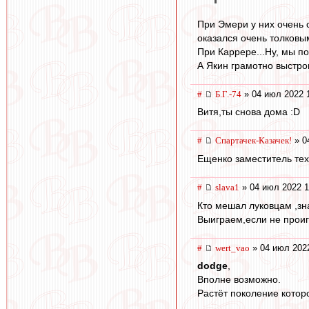
При Эмери у них очень 
оказался очень толковы
При Каррере...Ну, мы по
А Якин грамотно выстрои
#
Б.Г.-74
» 04 июл 2022 
Витя,ты снова дома :D
#
Спартачек-Казачек!
» 0
Ещенко заместитель тех
#
slava1
» 04 июл 2022 1
Кто мешал луковцам ,зн
Выиграем,если не проиг
#
wert_vao
» 04 июл 202
dodge
,
Вполне возможно.
Растёт поколение котор