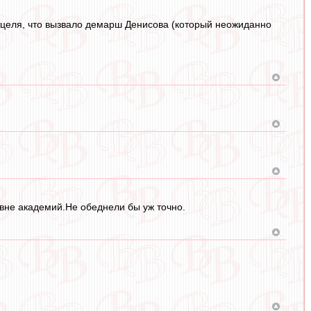
тцеля, что вызвало демарш Денисова (который неожиданно
овне академий.Не обеднели бы уж точно.