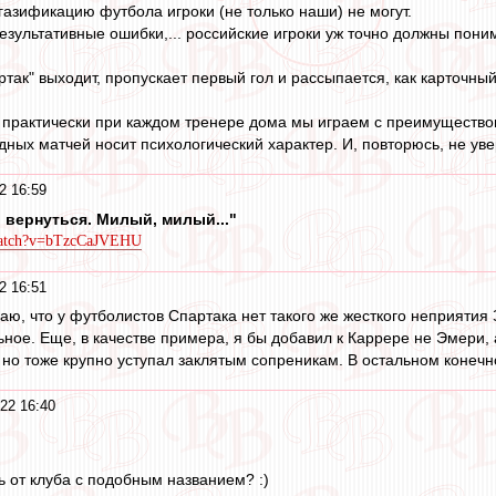
газификацию футбола игроки (не только наши) не могут.
езультативные ошибки,... российские игроки уж точно должны поним
ртак" выходит, пропускает первый гол и рассыпается, как карточны
 практически при каждом тренере дома мы играем с преимущество
ных матчей носит психологический характер. И, повторюсь, не увер
2 16:59
 вернуться. Милый, милый..."
watch?v=bTzcCaJVEHU
2 16:51
маю, что у футболистов Спартака нет такого же жесткого неприятия
ное. Еще, в качестве примера, я бы добавил к Каррере не Эмери, 
 но тоже крупно уступал заклятым сопреникам. В остальном конечн
22 16:40
 от клуба с подобным названием? :)