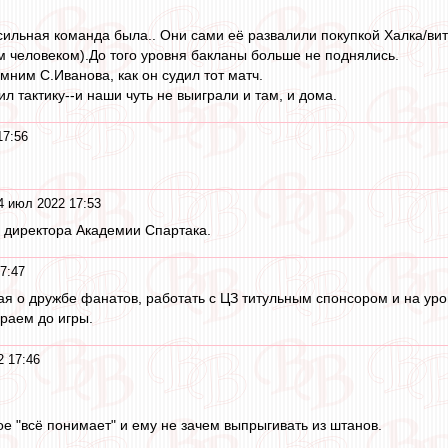
сильная команда была.. Они сами её развалили покупкой Халка/ви
м человеком).До того уровня бакланы больше не поднялись.
мним С.Иванова, как он судил тот матч.
л тактику--и наши чуть не выиграли и там, и дома.
17:56
4 июл 2022 17:53
 директора Академии Спартака.
7:47
ая о дружбе фанатов, работать с ЦЗ титульным спонсором и на ур
раем до игры.
2 17:46
ое "всё понимает" и ему не зачем выпрыгивать из штанов.