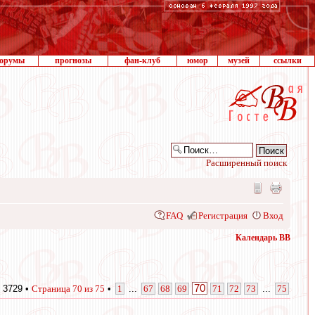
орумы
прогнозы
фан-клуб
юмор
музей
ссылки
Расширенный поиск
FAQ
Регистрация
Вход
Календарь ВВ
70
 3729 •
Страница
70
из
75
•
1
...
67
68
69
71
72
73
...
75