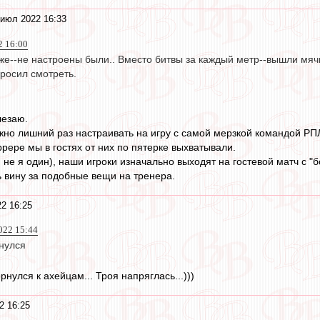
 июл 2022 16:33
2 16:00
же--не настроены были.. Вместо битвы за каждый метр--вышли мяч
бросил смотреть.
лезаю.
жно лишний раз настраивать на игру с самой мерзкой командой РП
рере мы в гостях от них по пятерке выхватывали.
 не я один), наши игроки изначально выходят на гостевой матч с "
 вину за подобные вещи на тренера.
2 16:25
022 15:44
ернулся
нулся к ахейцам... Троя напряглась...)))
2 16:25