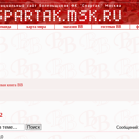
оманда
карта мира
магазин ВВ
гостевая ВВ
ф
вая книга ВВ
22
Сообщений:
10