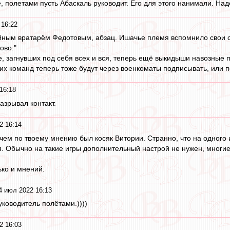
е, полетами пусть Абаскаль руководит. Его для этого нанимали. На
 16:22
ным вратарём Федотовым, абзац. Ишачье племя вспомнило свои со
ово."
, загнувших под себя всех и вся, теперь ещё выкидыши навозные п
гих команд теперь тоже будут через военкоматы подписывать, или 
16:18
разрывал контакт.
2 16:14
в чем по твоему мнению был косяк Витории. Странно, что на одног
я. Обычно на такие игры дополнительный настрой не нужен, многие
ько и мнений.
4 июл 2022 16:13
уководитель полётами.))))
2 16:03