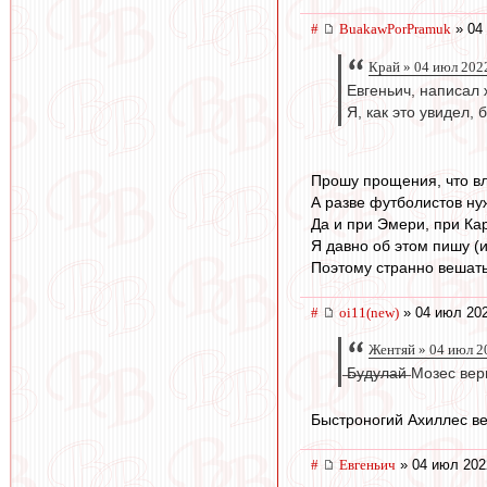
#
BuakawPorPramuk
» 04
Край » 04 июл 202
Евгеньич, написал 
Я, как это увидел, 
Прошу прощения, что в
А разве футболистов ну
Да и при Эмери, при Кар
Я давно об этом пишу (и
Поэтому странно вешать
#
oi11(new)
» 04 июл 202
Жентяй » 04 июл 2
̶Б̶у̶д̶у̶л̶а̶й̶ Мозес в
Быстроногий Ахиллес вер
#
Евгеньич
» 04 июл 202