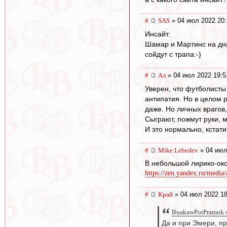
#
SAS
» 04 июл 2022 20:
Инсайт:
Шамар и Мартинс на дн
сойдут с трапа:-)
#
Ал
» 04 июл 2022 19:5
Уверен, что футболисты 
антипатия. Но в целом р
даже. Но личных врагов,
Сыграют, пожмут руки, м
И это нормально, кстат
#
Mike Lebedev
» 04 июл
В небольшой лирико-око
https://zen.yandex.ru/media
#
Край
» 04 июл 2022 18
BuakawPorPramuk »
Да и при Эмери, пр