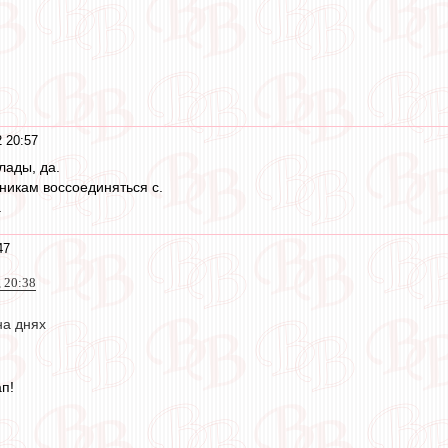
 20:57
лады, да.
никам воссоединяться с.
.
47
 20:38
на днях
п!