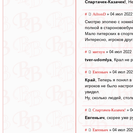
Спартачек-Казачек!
, Н
#
AiltonD
» 04 июл 2022
Смотрю эпопею с хоккей
полной в староновоебун
Мало питерских в спорте
Интересно, игроков дру
#
митхун
» 04 июл 2022 
tver-udomlya
, Крал не 
#
Евгеньич
» 04 июл 202
Край
, Теперь я понял 
игроков не было настро
увидел.
Ну, сколько людей, стол
#
Спартачек-Казачек!
» 0
Евгеньич
, скорее уже р
#
Евгеньич
» 04 июл 202