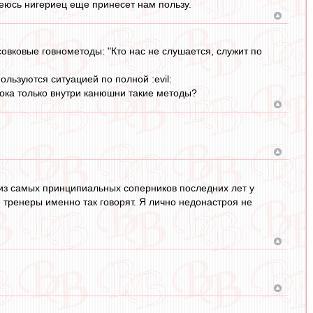
деюсь нигериец еще принесет нам пользу.
вковые говнометоды: "Кто нас не слушается, служит по
ользуются ситуацией по полной :evil:
пока только внутри канюшни такие методы?
о из самых принципиальных соперников последних лет у
 тренеры именно так говорят. Я лично недонастроя не