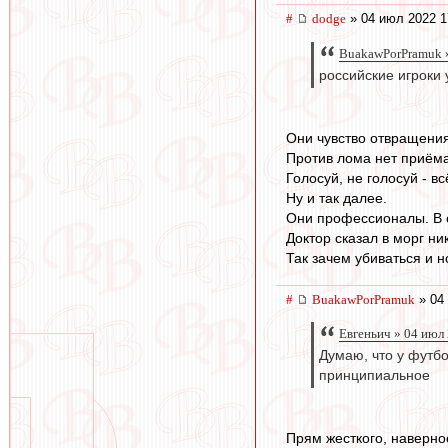
#
dodge
» 04 июл 2022 1
BuakawPorPramuk »
российские игроки 
Они чувство отвращения
Против лома нет приёма
Голосуй, не голосуй - вс
Ну и так далее.
Они профессионалы. В 
Доктор сказал в морг ни
Так зачем убиваться и н
#
BuakawPorPramuk
» 04
Евгеньич » 04 июл
Думаю, что у футбо
принципиальное
Прям жесткого, наверное