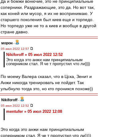
Да и бомжи вонючие, это не принципиальные
соперники. Раздражающие, это да. Но вот так,
как коней или мусор, я их не воспринимаю. У
старшего поколения был киев еще и торпедо.
Но торпедо уже не то а киев и вообще в другой
стране давно.
морон
-
05 июл 2022 12:57
Nikiforoff » 05 июл 2022 12:52
Это когда это анжи нам принципиальным
соперником стал. Я че т пропустил что ли))))
По моему Валера сказал, что в Цска, Зенит и
Анжи никогда тренировать не пойдет. Так
улыбнуло тогда это, но кто проникся похоже))
Nikiforoff
-
05 июл 2022 12:52
mentufer » 05 июл 2022 12:08
Это когда это анжи нам принципиальным
соперником стал. Я че т пропустил что ли))))