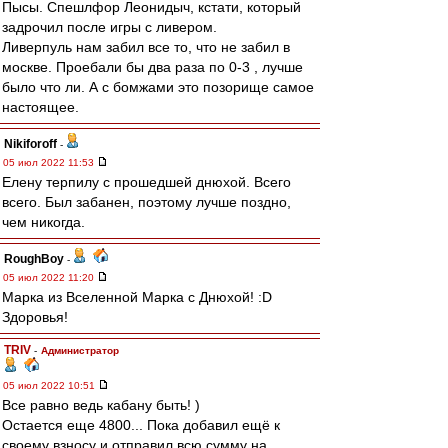
Пысы. Спешлфор Леонидыч, кстати, который
задрочил после игры с ливером.
Ливерпуль нам забил все то, что не забил в
москве. Проебали бы два раза по 0-3 , лучше
было что ли. А с бомжами это позорище самое
настоящее.
Nikiforoff
-
05 июл 2022 11:53
Елену терпилу с прошедшей днюхой. Всего
всего. Был забанен, поэтому лучше поздно,
чем никогда.
RoughBoy
-
05 июл 2022 11:20
Марка из Вселенной Марка с Днюхой! :D
Здоровья!
TRIV
-
Администратор
05 июл 2022 10:51
Все равно ведь кабану быть! )
Остается еще 4800... Пока добавил ещё к
своему взносу и отправил всю сумму на