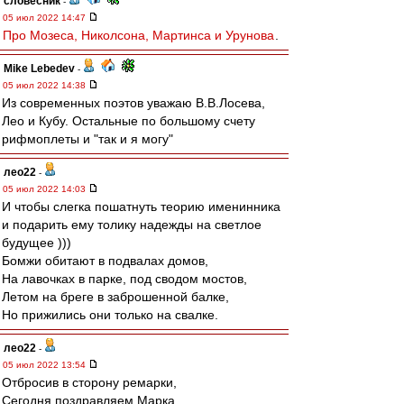
словесник
-
05 июл 2022 14:47
Про Мозеса, Николсона, Мартинса и Урунова
.
Mike Lebedev
-
05 июл 2022 14:38
Из современных поэтов уважаю В.В.Лосева,
Лео и Кубу. Остальные по большому счету
рифмоплеты и "так и я могу"
лео22
-
05 июл 2022 14:03
И чтобы слегка пошатнуть теорию именинника
и подарить ему толику надежды на светлое
будущее )))
Бомжи обитают в подвалах домов,
На лавочках в парке, под сводом мостов,
Летом на бреге в заброшенной балке,
Но прижились они только на свалке.
лео22
-
05 июл 2022 13:54
Отбросив в сторону ремарки,
Сегодня поздравляем Марка.