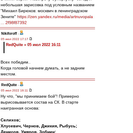
небольшая зарисовка под условным названием
"Михаил Бирюков: москвич в ленинградском
Зените"
https://zen.yandex.ru/media/artnuvopala
... 2f98f87392
Nikiforoff
-
05 июл 2022 17:17
RedQuite » 05 июл 2022 16:11
Всех победим..
Когда головой начнем думать, а не задним
местом.
RedQuite
-
05 июл 2022 16:11
Ну что, "мы принимаем бой"! Примерно
вырисовывается состав на СК. В старте
наигранная основа:
Селихов;
Хлусевич, Чернов, Джикия, Рыбусь;
Денисов, Умяров, Зобнин;