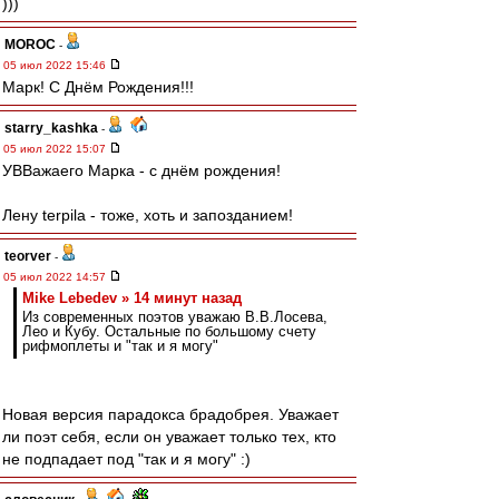
)))
MOROC
-
05 июл 2022 15:46
Марк! С Днём Рождения!!!
starry_kashka
-
05 июл 2022 15:07
УВВажаего Марка - с днём рождения!
Лену terpila - тоже, хоть и запозданием!
teorver
-
05 июл 2022 14:57
Mike Lebedev » 14 минут назад
Из современных поэтов уважаю В.В.Лосева,
Лео и Кубу. Остальные по большому счету
рифмоплеты и "так и я могу"
Новая версия парадокса брадобрея. Уважает
ли поэт себя, если он уважает только тех, кто
не подпадает под "так и я могу" :)