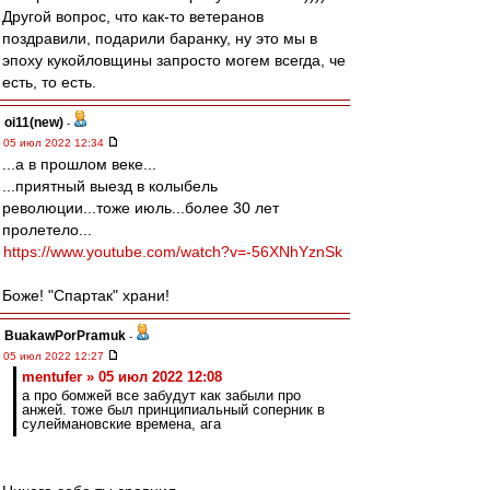
Другой вопрос, что как-то ветеранов
поздравили, подарили баранку, ну это мы в
эпоху кукойловщины запросто могем всегда, че
есть, то есть.
oi11(new)
-
05 июл 2022 12:34
...а в прошлом веке...
...приятный выезд в колыбель
революции...тоже июль...более 30 лет
пролетело...
https://www.youtube.com/watch?v=-56XNhYznSk
Боже! "Спартак" храни!
BuakawPorPramuk
-
05 июл 2022 12:27
mentufer » 05 июл 2022 12:08
а про бомжей все забудут как забыли про
анжей. тоже был принципиальный соперник в
сулеймановские времена, ага