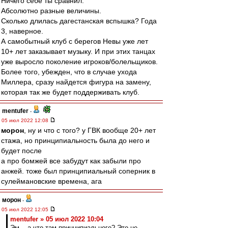
Ничего себе ты сравнил.
Абсолютно разные величины.
Сколько длилась дагестанская вспышка? Года
3, наверное.
А самобытный клуб с берегов Невы уже лет
10+ лет заказывает музыку. И при этих танцах
уже выросло поколение игроков/болельщиков.
Более того, убежден, что в случае ухода
Миллера, сразу найдется фигура на замену,
которая так же будет поддерживать клуб.
mentufer
-
05 июл 2022 12:08
морон
, ну и что с того? у ГВК вообще 20+ лет
стажа, но принципиальность была до него и
будет после
а про бомжей все забудут как забыли про
анжей. тоже был принципиальный соперник в
сулеймановские времена, ага
морон
-
05 июл 2022 12:05
mentufer » 05 июл 2022 10:04
Эм... а что там принципиального? Это не