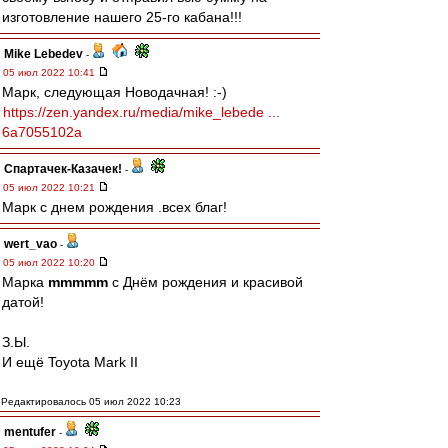
изготовление нашего 25-го кабана!!!
Mike Lebedev
-
05 июл 2022 10:41
Марк, следующая Новодачная! :-)
https://zen.yandex.ru/media/mike_lebede ...
6a7055102a
Спартачек-Казачек!
-
05 июл 2022 10:21
Марк с днем рождения .всех благ!
wert_vao
-
05 июл 2022 10:20
Марка
mmmmm
c Днём рождения и красивой
датой!
З.Ы.
И ещё Toyota Mark II
Редактировалось 05 июл 2022 10:23
mentufer
-