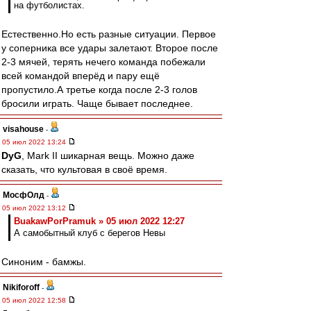
на футболистах.
Естественно.Но есть разные ситуации. Первое
у соперника все удары залетают. Второе после
2-3 мячей, терять нечего команда побежали
всей командой вперёд и пару ещё
пропустило.А третье когда после 2-3 голов
бросили играть. Чаще бывает последнее.
visahouse
-
05 июл 2022 13:24
DyG
, Mark II шикарная вещь. Можно даже
сказать, что культовая в своё время.
МосфОлд
-
05 июл 2022 13:12
BuakawPorPramuk » 05 июл 2022 12:27
А самобытный клуб с берегов Невы
Синоним - бамжы.
Nikiforoff
-
05 июл 2022 12:58