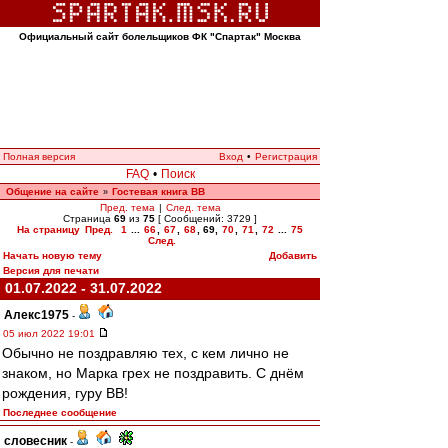
Официальный сайт болельщиков ФК "Спартак" Москва
Полная версия
Вход
•
Регистрация
FAQ
•
Поиск
Общение на сайте
Гостевая книга ВВ
»
Пред. тема
|
След. тема
Страница
69
из
75
[ Сообщений: 3729 ]
На страницу
Пред.
1
...
66
,
67
,
68
,
69
,
70
,
71
,
72
...
75
След.
Начать новую тему
Добавить
Версия для печати
01.07.2022 - 31.07.2022
Алекс1975
-
05 июл 2022 19:01
Обычно не поздравляю тех, с кем лично не
знаком, но Марка грех не поздравить. С днём
рождения, гуру ВВ!
Последнее сообщение
словесник
-