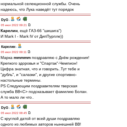
нормальной селекционной службы. Очень
надеюсь, что Лука наведёт тут порядок
DyG
-
05 июл 2022 09:21
Карелин
, ещё ГАЗ-66 "шишига")
И Mark I - Mark lV от ДипПурпле))
Карелин
-
05 июл 2022 09:11
Марка
mmmmm
поздравляю с Днём рождения!
Крепкого здоровья и "Спартак"-Чемпион!
Цифра знатная, что и говорить..Тут тебе и
"дубль", и "салазки", и другие спортивно-
настольные термины.
PS Следующим поздравителям тверская
служба ВВ˂С˃ подсказывает фамилию Болан.
А то мало ли что..
DyG
-
05 июл 2022 08:45
С круглой датой от всей души поздравляю
одного из любимых авторов нынешней ВВ!