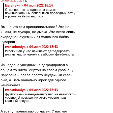
05 июл 2022 10:04
Евгеньич » 04 июл 2022 16:14
Странно, что на одного из самых
принципиальных соперников последних лет у
игроков не было настроя
Эм... а что там принципиального? Это не
ишаки, не мусора, не дырка. Это всего лишь
очередной охуевший от халявного бабла
нувориш.
tver-udomlya » 04 июл 2022 13:43
Игроки или у нас начинают деградировать,
или мы часто мажем с выбором футболиста.
Из недавно ушедших не деградировал в
общем-то никто. Айртон на своём уровне, у
Ларссона и Крала просто неудачный сезон
был, а Тиль банально игрок для одного
чемпионата.
tver-udomlya » 04 июл 2022 13:43
футбольный менеджмент у нас на невысоком
уровне. В повышении этого уровня наш
главный ресурс
А вот тут полностью согласен. У нас нет