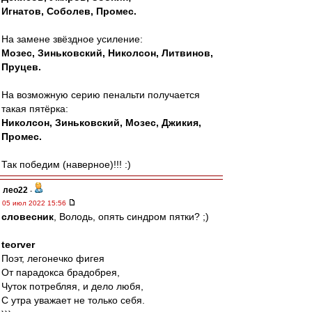
Игнатов, Соболев, Промес.
На замене звёздное усиление:
Мозес, Зиньковский, Николсон, Литвинов,
Пруцев.
На возможную серию пенальти получается
такая пятёрка:
Николсон, Зиньковский, Мозес, Джикия,
Промес.
Так победим (наверное)!!! :)
лео22
-
05 июл 2022 15:56
словесник
, Володь, опять синдром пятки? ;)
teorver
Поэт, легонечко фигея
От парадокса брадобрея,
Чуток потребляя, и дело любя,
С утра уважает не только себя.