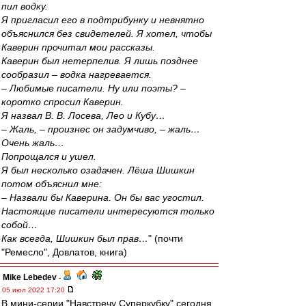
пил водку.
Я пригласил его в подтрибунку и невнятно
объяснился без свидетелей. Я хотел, чтобы
Каверин прочитал мои рассказы.
Каверин был нетерпелив. Я лишь позднее
сообразил – водка нагревается.
– Любимые писатели. Ну или поэты? –
коротко спросил Каверин.
Я назвал В. В. Лосева, Лео и Кубу…
– Жаль, – произнес он задумчиво, – жаль…
Очень жаль…
Попрощался и ушел.
Я был несколько озадачен. Лёша Шишкин
потом объяснил мне:
– Назвали бы Каверина. Он бы вас угостил.
Настоящие писатели интересуются только
собой…
Как всегда, Шишкин был прав…
" (почти
"Ремесло", Довлатов, книга)
Mike Lebedev
-
05 июл 2022 17:20
В мини-серии "Навстречу Суперкубку" сегодня