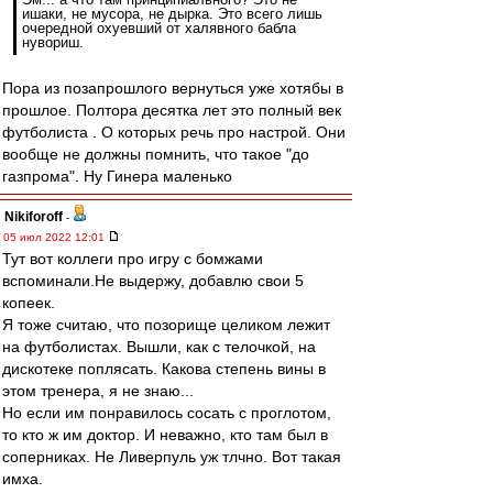
ишаки, не мусора, не дырка. Это всего лишь
очередной охуевший от халявного бабла
нувориш.
Пора из позапрошлого вернуться уже хотябы в
прошлое. Полтора десятка лет это полный век
футболиста . О которых речь про настрой. Они
вообще не должны помнить, что такое "до
газпрома". Ну Гинера маленько
Nikiforoff
-
05 июл 2022 12:01
Тут вот коллеги про игру с бомжами
вспоминали.Не выдержу, добавлю свои 5
копеек.
Я тоже считаю, что позорище целиком лежит
на футболистах. Вышли, как с телочкой, на
дискотеке поплясать. Какова степень вины в
этом тренера, я не знаю...
Но если им понравилось сосать с проглотом,
то кто ж им доктор. И неважно, кто там был в
соперниках. Не Ливерпуль уж тлчно. Вот такая
имха.