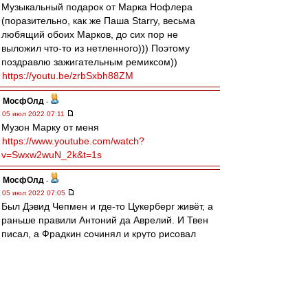
Музыкальный подарок от Марка Нофлера
(поразительно, как же Паша Starry, весьма
любящий обоих Марков, до сих пор не
выложил что-то из нетленного))) Поэтому
поздравлю зажигательным ремиксом))
https://youtu.be/zrbSxbh88ZM
МосфОлд
-
05 июл 2022 07:11
Музон Марку от меня
https://www.youtube.com/watch?
v=Swxw2wuN_2k&t=1s
МосфОлд
-
05 июл 2022 07:05
Был Дэвид Чепмен и где-то Цукерберг живёт, а
раньше правили Антоний да Аврелий. И Твен
писал, а Фрадкин сочинял и круто рисовал
Шагал. Бернес всем пел, Захаров ставил,
Фарнер бренчал, а Цицерон базарил и Хэмилл
мир спасал. Что всех объединяет, то имя Марк,
который здесь, на книге, справляет 66-й виток
на древе...