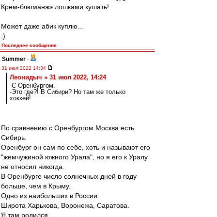
Крем-блюманжэ лошками кушать!
Может даже абик куплю…
;)
Последнее сообщение
Summer
-
31 июл 2022 14:34
Леонидыч » 31 июл 2022, 14:24
-С Оренбургом.
-Это где?! В Сибири? Но там же только
хоккей!
По сравнению с Оренбургом Москва есть
Сибирь.
Оренбург он сам по себе, хоть и называют его
"жемчужиной южного Урала", но я его к Уралу
не относил никогда.
В Оренбурге число солнечных дней в году
больше, чем в Крыму.
Одно из наибольших в России.
Широта Харькова, Воронежа, Саратова.
Я там родился.