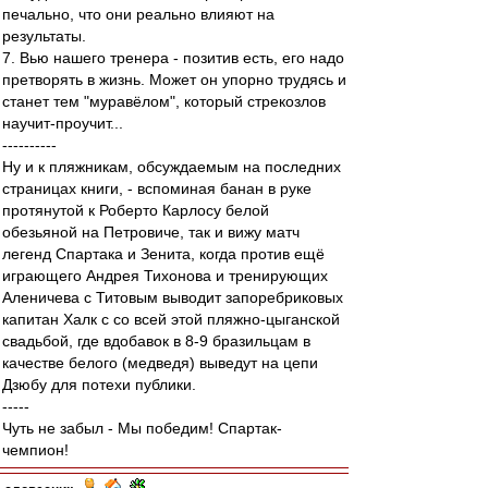
печально, что они реально влияют на
результаты.
7. Вью нашего тренера - позитив есть, его надо
претворять в жизнь. Может он упорно трудясь и
станет тем "муравёлом", который стрекозлов
научит-проучит...
----------
Ну и к пляжникам, обсуждаемым на последних
страницах книги, - вспоминая банан в руке
протянутой к Роберто Карлосу белой
обезьяной на Петровиче, так и вижу матч
легенд Спартака и Зенита, когда против ещё
играющего Андрея Тихонова и тренирующих
Аленичева с Титовым выводит запоребриковых
капитан Халк с со всей этой пляжно-цыганской
свадьбой, где вдобавок в 8-9 бразильцам в
качестве белого (медведя) выведут на цепи
Дзюбу для потехи публики.
-----
Чуть не забыл - Мы победим! Спартак-
чемпион!