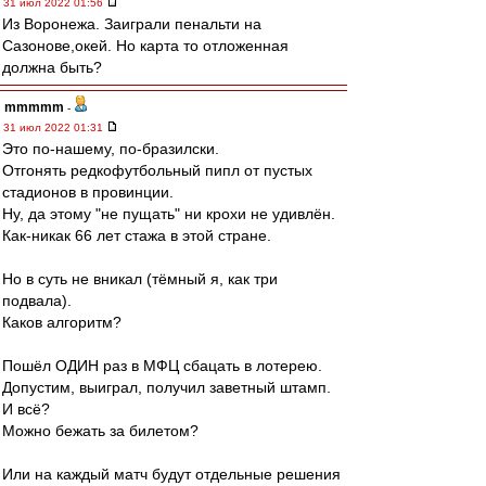
31 июл 2022 01:56
Из Воронежа. Заиграли пенальти на
Сазонове,окей. Но карта то отложенная
должна быть?
mmmmm
-
31 июл 2022 01:31
Это по-нашему, по-бразилски.
Отгонять редкофутбольный пипл от пустых
стадионов в провинции.
Ну, да этому "не пущать" ни крохи не удивлён.
Как-никак 66 лет стажа в этой стране.
Но в суть не вникал (тёмный я, как три
подвала).
Каков алгоритм?
Пошёл ОДИН раз в МФЦ сбацать в лотерею.
Допустим, выиграл, получил заветный штамп.
И всё?
Можно бежать за билетом?
Или на каждый матч будут отдельные решения