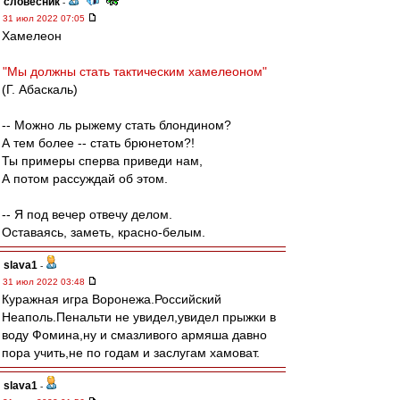
словесник
-
31 июл 2022 07:05
Хамелеон
"Мы должны стать тактическим хамелеоном"
(Г. Абаскаль)
-- Можно ль рыжему стать блондином?
А тем более -- стать брюнетом?!
Ты примеры сперва приведи нам,
А потом рассуждай об этом.
-- Я под вечер отвечу делом.
Оставаясь, заметь, красно-белым.
slava1
-
31 июл 2022 03:48
Куражная игра Воронежа.Российский
Неаполь.Пенальти не увидел,увидел прыжки в
воду Фомина,ну и смазливого армяша давно
пора учить,не по годам и заслугам хамоват.
slava1
-