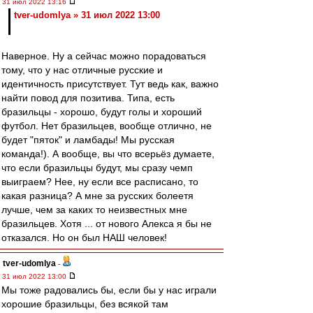
31 июл 2022 13:16
tver-udomlya » 31 июл 2022 13:00
Наверное. Ну а сейчас можно порадоваться
тому, что у нас отличные русские и
идентичность присутствует. Тут ведь как, важно
найти повод для позитива. Типа, есть
бразильцы - хорошо, будут голы и хороший
футбол. Нет бразильцев, вообще отлично, не
будет "пяток" и ламбады! Мы русская
команда!). А вообще, вы что всерьёз думаете,
что если бразильцы будут, мы сразу чемп
выиграем? Нее, ну если все расписано, то
какая разница? А мне за русских болеетя
лучше, чем за каких то неизвестных мне
бразильцев. Хотя ... от нового Алекса я бы не
отказался. Но он был НАШ человек!
tver-udomlya
-
31 июл 2022 13:00
Мы тоже радовались бы, если бы у нас играли
хорошие бразильцы, без всякой там