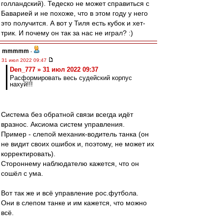
голландский). Тедеско не может справиться с
Баварией и не похоже, что в этом году у него
это получится. А вот у Тиля есть кубок и хет-
трик. И почему он так за нас не играл? :)
mmmmm
-
31 июл 2022 09:47
Den_777 » 31 июл 2022 09:37
Расформировать весь судейский корпус
нахуй!!!
Система без обратной связи всегда идёт
вразнос. Аксиома систем управления.
Пример - слепой механик-водитель танка (он
не видит своих ошибок и, поэтому, не может их
корректировать).
Стороннему наблюдателю кажется, что он
сошёл с ума.
Вот так же и всё управление рос.футбола.
Они в слепом танке и им кажется, что можно
всё.