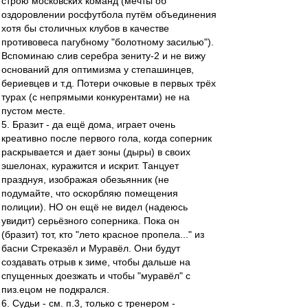
строю московских команд (мечты об
оздоровлении росфутбола путём объединения
хотя бы столичных клубов в качестве
противовеса пагубному "болотному засилью").
Вспоминаю слив серебра зениту-2 и не вижу
оснований для оптимизма у степашинцев,
бериевцев и т.д. Потери очковые в первых трёх
турах (с непрямыми конкурентами) не на
пустом месте.
5. Бразит - да ещё дома, играет очень
креативно после первого гола, когда соперник
раскрывается и дает зоны (дыры) в своих
эшелонах, куражится и искрит. Танцует
празднуя, изображая обезьянник (не
подумайте, что оскорбляю помещения
полиции). НО он ещё не видел (надеюсь
увидит) серьёзного соперника. Пока он
(бразит) тот, кто "лето красное пропела..." из
басни Стреказёл и Муравёл. Они будут
создавать отрыв к зиме, чтобы дальше на
спущенных доезжать и чтобы "муравёл" с
пиз.ецом не подкрался.
6. Судьи - см. п.3, только с тренером -