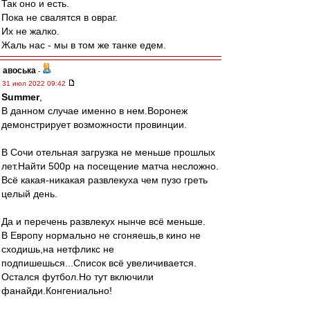
Так оно и есть.
Пока не свалятся в овраг.
Их не жалко.
Жаль нас - мы в том же танке едем.
авоська
-
31 июл 2022 09:42
Summer
,
В данном случае именно в нем.Воронеж
демонстрирует возможности провинции.
В Сочи отельная загрузка не меньше прошлых
лет.Найти 500р на посещение матча несложно.
Всё какая-никакая развлекуха чем пузо греть
целый день.
Да и перечень развлекух нынче всё меньше.
В Европу нормально не сгоняешь,в кино не
сходишь,на нетфликс не
подпишешься...Список всё увеличивается.
Остался футбол.Но тут включили
фанайди.Конгениально!