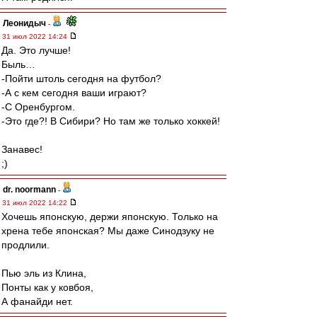
Леонидыч
-
31 июл 2022 14:24
Да. Это лучше!
Быль…
-Пойти штоль сегодня на футбол?
-А с кем сегодня ваши играют?
-С Оренбургом.
-Это где?! В Сибири? Но там же только хоккей!
Занавес!
;)
dr. noormann
-
31 июл 2022 14:22
Хочешь японскую, держи японскую. Только на
хрена тебе японская? Мы даже Синодзуку не
продлили.
Пью эль из Клина,
Понты как у ковбоя,
А фанайди нет.