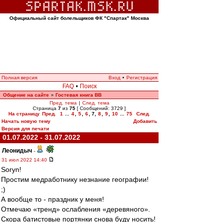
Официальный сайт болельщиков ФК "Спартак" Москва
Полная версия
Вход
•
Регистрация
FAQ
•
Поиск
Общение на сайте
Гостевая книга ВВ
»
Пред. тема
|
След. тема
Страница
7
из
75
[ Сообщений: 3729 ]
На страницу
Пред.
1
...
4
,
5
,
6
,
7
,
8
,
9
,
10
...
75
След.
Начать новую тему
Добавить
Версия для печати
01.07.2022 - 31.07.2022
Леонидыч
-
31 июл 2022 14:40
Soryn!
Простим медработнику незнание географии!
;)
А вообще то - праздник у меня!
Отмечаю «тренд» ослабления «деревяного».
Скора батистовые портянки снова буду носить!