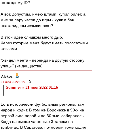
по каждому ID?
А вот, допустим, имею штамп, купил билет, а
мне за пару часов до игры - хуяк и бан.
плакалиденьгисамвиноват?
В этой идее слишком много дыр.
Через которые меня будут иметь полосатыми
жезлами...
"Увидел мента - перейди на другую сторону
улицы" (из децццства)
Alekos
-
31 июл 2022 01:28
Summer » 31 июл 2022 01:16
Есть исторически футбольные регионы, там
народ и ходит. В том же Воронеже в 90-х на
первой лиге порой и по 30 тыс. собиралось.
Когда на вышке частенько 3 калеки на
трибунах. В Саратове, по-моему, тоже ходил