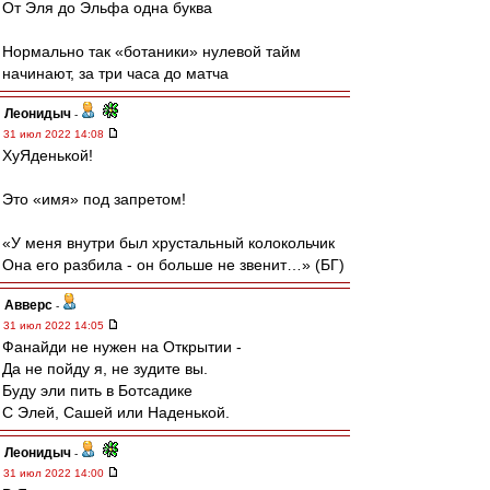
От Эля до Эльфа одна буква
Нормально так «ботаники» нулевой тайм
начинают, за три часа до матча
Леонидыч
-
31 июл 2022 14:08
ХуЯденькой!
Это «имя» под запретом!
«У меня внутри был хрустальный колокольчик
Она его разбила - он больше не звенит…» (БГ)
Авверс
-
31 июл 2022 14:05
Фанайди не нужен на Открытии -
Да не пойду я, не зудите вы.
Буду эли пить в Ботсадике
С Элей, Сашей или Наденькой.
Леонидыч
-
31 июл 2022 14:00