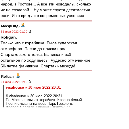
народ, в Ростове... А все эти новоделы, сколько
их не создавай... Ну может спустя десятилетия
если. И то вряд ли в современных условиях.
МосфОлд
-
31 июл 2022 01:26
Roligan
,
Только что с кораблика. Была суперская
атмосфера. Песни да пляски про/
Спартаковского толка. Выпивка и всё
остальное по ходу пьесы. Чудесно отмеченное
50-летие фандвижа. Спартак навсегда!
Roligan
-
31 июл 2022 01:19
visahouse » 30 июл 2022 20:31
# visahouse » 30 июл 2022 20:31
По Москве плывет кораблик. Красно-белый.
Песни слышны на весь Парк Горького.
Вперёд Спартак, Вперёд Спартак. :-)
там кстати было много моих бывших