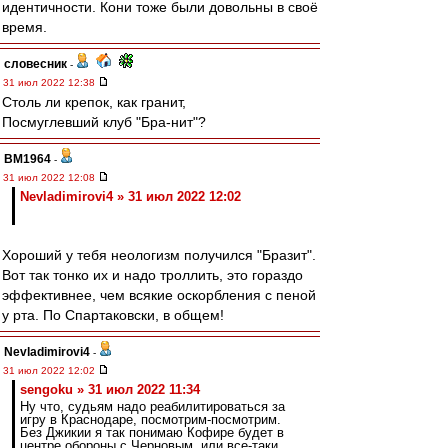
идентичности. Кони тоже были довольны в своё
время.
словесник
-
31 июл 2022 12:38
Столь ли крепок, как гранит,
Посмуглевший клуб "Бра-нит"?
BM1964
-
31 июл 2022 12:08
Nevladimirovi4 » 31 июл 2022 12:02
Хороший у тебя неологизм получился "Бразит".
Вот так тонко их и надо троллить, это гораздо
эффективнее, чем всякие оскорбления с пеной
у рта. По Спартаковски, в общем!
Nevladimirovi4
-
31 июл 2022 12:02
sengoku » 31 июл 2022 11:34
Ну что, судьям надо реабилитироваться за
игру в Краснодаре, посмотрим-посмотрим.
Без Джикии я так понимаю Кофире будет в
центре обороны с Черновым, или все-таки