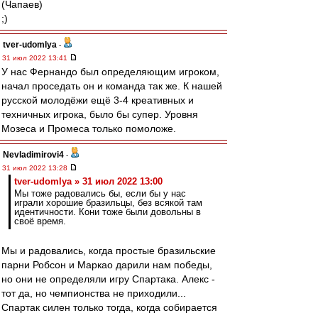
(Чапаев)
;)
tver-udomlya
-
31 июл 2022 13:41
У нас Фернандо был определяющим игроком,
начал проседать он и команда так же. К нашей
русской молодёжи ещё 3-4 креативных и
техничных игрока, было бы супер. Уровня
Мозеса и Промеса только помоложе.
Nevladimirovi4
-
31 июл 2022 13:28
tver-udomlya » 31 июл 2022 13:00
Мы тоже радовались бы, если бы у нас
играли хорошие бразильцы, без всякой там
идентичности. Кони тоже были довольны в
своё время.
Мы и радовались, когда простые бразильские
парни Робсон и Маркао дарили нам победы,
но они не определяли игру Спартака. Алекс -
тот да, но чемпионства не приходили...
Спартак силен только тогда, когда собирается