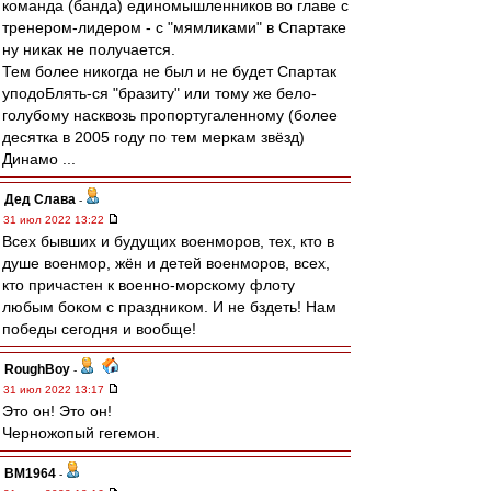
команда (банда) единомышленников во главе с
тренером-лидером - с "мямликами" в Спартаке
ну никак не получается.
Тем более никогда не был и не будет Спартак
уподоБлять-ся "бразиту" или тому же бело-
голубому насквозь пропортугаленному (более
десятка в 2005 году по тем меркам звёзд)
Динамо ...
Дед Слава
-
31 июл 2022 13:22
Всех бывших и будущих военморов, тех, кто в
душе военмор, жён и детей военморов, всех,
кто причастен к военно-морскому флоту
любым боком с праздником. И не бздеть! Нам
победы сегодня и вообще!
RoughBoy
-
31 июл 2022 13:17
Это он! Это он!
Черножопый гегемон.
BM1964
-