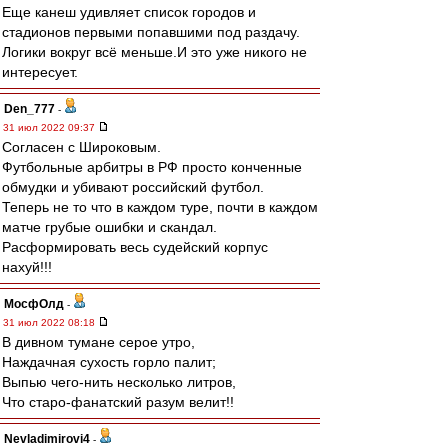
Еще канеш удивляет список городов и
стадионов первыми попавшими под раздачу.
Логики вокруг всё меньше.И это уже никого не
интересует.
Den_777
-
31 июл 2022 09:37
Согласен с Широковым.
Футбольные арбитры в РФ просто конченные
обмудки и убивают российский футбол.
Теперь не то что в каждом туре, почти в каждом
матче грубые ошибки и скандал.
Расформировать весь судейский корпус
нахуй!!!
МосфОлд
-
31 июл 2022 08:18
В дивном тумане серое утро,
Наждачная сухость горло палит;
Выпью чего-нить несколько литров,
Что старо-фанатский разум велит!!
Nevladimirovi4
-