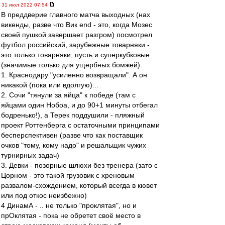
31 июл 2022 07:54
В преддверие главного матча выходных (нах
викенды, разве что Вик end - это, когда Мозес
своей пушкой завершает разгром) посмотрел
футбол российский, зарубежные товарняки -
это только товарняки, пусть и суперкубковые
(значимые только для ущербных бомжей).
1. Краснодару "усиленно возвращали". А он
никакой (пока или вдолгую)...
2. Сочи "тянули за яйца" к победе (там с
яйцами один Нобоа, и до 90+1 минуты отбегал
бодренько!), а Терек поддушили - пляжный
проект Роттенберга с остаточными принципами
бесперспективен (разве что как поставщик
очков "тому, кому надо" и решальщик чужих
турнирных задач)
3. Девки - позорные шлюхи без тренера (зато с
Цорном - это такой грузовик с хреновым
развалом-схождением, который всегда в кювет
или под откос неизбежно)
4 ДинамА - .. не только "проклятая", но и
прОклятая - пока не обретет своё место в