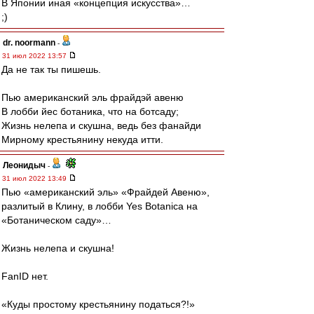
В Японии иная «концепция искусства»…
;)
dr. noormann
-
31 июл 2022 13:57
Да не так ты пишешь.
Пью американский эль фрайдэй авеню
В лобби йес ботаника, что на ботсаду;
Жизнь нелепа и скушна, ведь без фанайди
Мирному крестьянину некуда итти.
Леонидыч
-
31 июл 2022 13:49
Пью «американский эль» «Фрайдей Авеню»,
разлитый в Клину, в лобби Yes Botanica на
«Ботаническом саду»…
Жизнь нелепа и скушна!
FanID нет.
«Куды простому крестьянину податься?!»