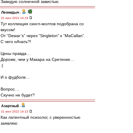
Завидую солнечной завистью.
Леонидыч
-
31 июл 2022 14:19
Тут коллекция сингл-молтов подобрана со
вкусом!
От “Dewar’s” через “Singleton” к “MaCallan”.
С чего нАчать?!
Цены правда…
Дороже, чем у Макара на Сретенке…
:(
И о фудболе…
Вопрос…
Скучно не будет?
Азартный
-
31 июл 2022 14:13
Как латентный психолог, с уверенностью
заявляю: