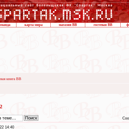
оманда
карта мира
магазин ВВ
гостевая ВВ
ф
вая книга ВВ
22
Соо
22 14:40