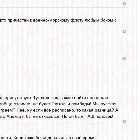
, кто причастен к военно-морскому флоту любым боком с
 присутствует. Тут ведь как, важно найти повод для
вообще отлично, не будет "пяток" и ламбады! Мы русская
играем? Нее, ну если все расписано, то какая разница? А
вого Алекса я бы не отказался. Но он был НАШ человек!
ности. Кони тоже были довольны в своё время.