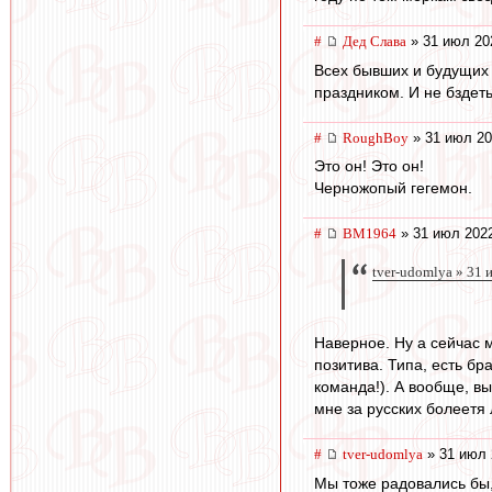
#
Дед Слава
» 31 июл 20
Всех бывших и будущих 
праздником. И не бздет
#
RoughBoy
» 31 июл 20
Это он! Это он!
Черножопый гегемон.
#
BM1964
» 31 июл 2022
tver-udomlya » 31 
Наверное. Ну а сейчас м
позитива. Типа, есть бр
команда!). А вообще, вы
мне за русских болеетя 
#
tver-udomlya
» 31 июл 
Мы тоже радовались бы,