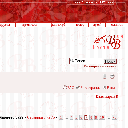
орумы
прогнозы
фан-клуб
юмор
музей
ссылки
Расширенный поиск
FAQ
Регистрация
Вход
Календарь ВВ
7
бщений: 3729 •
Страница
7
из
75
•
1
...
4
5
6
8
9
10
...
75