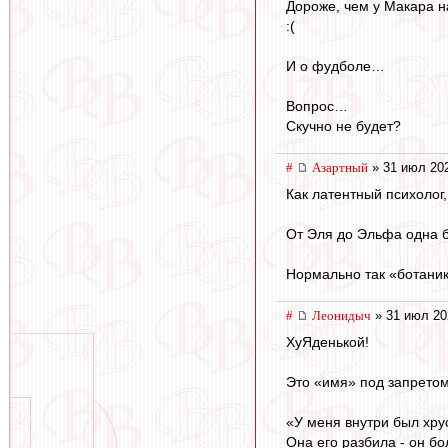
Дороже, чем у Макара 
:(
И о фудболе…
Вопрос…
Скучно не будет?
#
Азартный
» 31 июл 202
Как латентный психолог
От Эля до Эльфа одна 
Нормально так «ботаник
#
Леонидыч
» 31 июл 20
ХуЯденькой!
Это «имя» под запретом
«У меня внутри был хру
Она его разбила - он б