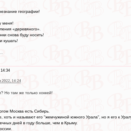
незнание географии!
у меня!
ления «деревяного».
нки снова буду носить!
 кушать!
ю…
 14:34
 2022, 14:24
и? Но там же только хоккей!
ргом Москва есть Сибирь.
, хоть и называют его "жемчужиной южного Урала", но я его к Урал
ечных дней в году больше, чем в Крыму.
оссии.