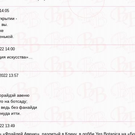
14:05
крытии -
 вы.
ке
енькой.
22 14:00
ция искусства»…
2022 13:57
фрайдэй авеню
то на ботсаду;
 ведь без фанайди
куда итти.
22 13:49
 «Фрайдей Авеню», разлитый в Клину, в лобби Yes Botanica на «