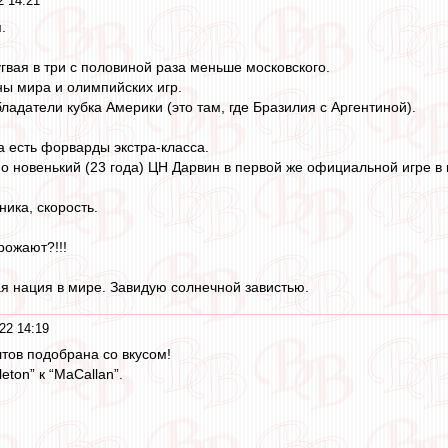
2 14:21
.
гвая в три с половиной раза меньше московского.
ы мира и олимпийских игр.
ладатели кубка Америки (это там, где Бразилия с Аргентиной).
да есть форварды экстра-класса.
но новенький (23 года) ЦН Дарвин в первой же официальной игре 
ника, скорость.
рожают?!!!
 нация в мире. Завидую солнечной завистью.
22 14:19
лтов подобрана со вкусом!
eton” к “MaCallan”.