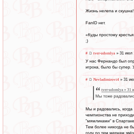
Жизнь нелепа и скушна!
FanID нет.
«Куды простому крестья
;)
#
tver-udomlya
» 31 июл 
У нас Фернандо был опр
игрока, было бы супер.
#
Nevladimirovi4
» 31 ию
tver-udomlya » 31 
Мы тоже радовались
Мы и радовались, когда
чемпионства не приходи
"мямликами" в Спартаке
Тем более никогда не б
году по тем меркам звёз