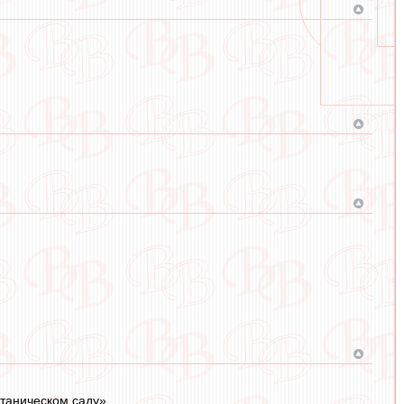
Ботаническом саду»…