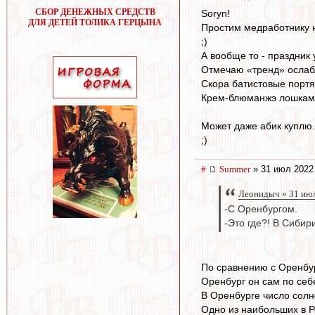
СБОР ДЕНЕЖНЫХ СРЕДСТВ
Soryn!
ДЛЯ ДЕТЕЙ ТОЛИКА ГЕРЦЫНА
Простим медработнику 
;)
А вообще то - праздник 
Отмечаю «тренд» ослаб
Скора батистовые портя
Крем-блюманжэ лошками
Может даже абик купл
;)
#
Summer
» 31 июл 2022
Леонидыч » 31 июл
-С Оренбургом.
-Это где?! В Сибир
По сравнению с Оренбу
Оренбург он сам по себе
В Оренбурге число солн
Одно из наибольших в Р