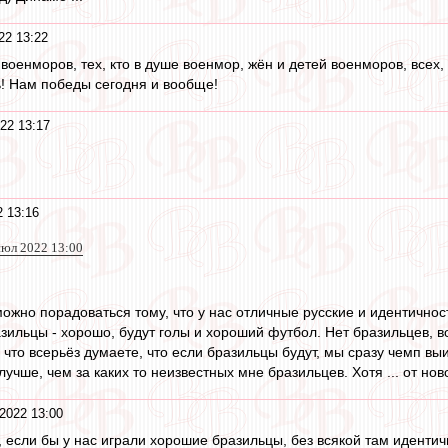
22 13:22
военморов, тех, кто в душе военмор, жён и детей военморов, всех
ь! Нам победы сегодня и вообще!
22 13:17
 13:16
июл 2022 13:00
ожно порадоваться тому, что у нас отличные русские и идентичность
азильцы - хорошо, будут голы и хороший футбол. Нет бразильцев, 
 что всерьёз думаете, что если бразильцы будут, мы сразу чемп вы
лучше, чем за каких то неизвестных мне бразильцев. Хотя ... от но
2022 13:00
 если бы у нас играли хорошие бразильцы, без всякой там идентич