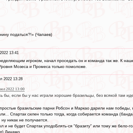
нину податься?!» (Чапаев)
2022 13:41
еделяющим игроком, начал проседать он и команда так же. К наш
 Уровня Мозеса и Промеса только помоложе.
л 2022 13:28
июл 2022 13:00
 бы, если бы у нас играли хорошие бразильцы, без всякой там ид
 простые бразильские парни Робсон и Маркао дарили нам победы, но
ли... Спартак силен только тогда, когда собирается команда (банд
 ну никак не получается.
ыл и не будет Спартак уподоБлять-ся "бразиту" или тому же бело-г
д) Динамо ...