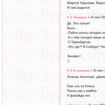
Широта Харькова, Ворон
Я там родился.
#
Леонидыч
» 31 июл 20
Да. Это лучше!
Быль…
-Пойти штоль сегодня н
-А с кем сегодня ваши 
-С Оренбургом.
-Это где?! В Сибири? Но
Занавес!
;)
#
dr. noormann
» 31 июл 
Хочешь японскую, держи
Пью эль из Клина,
Понты как у ковбоя,
А фанайди нет.