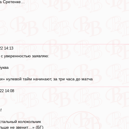
на Сретенке…
2 14:13
, с уверенностью заявляю:
буква
и» нулевой тайм начинают, за три часа до матча
22 14:08
!
стальный колокольчик
ольше не звенит…» (БГ)