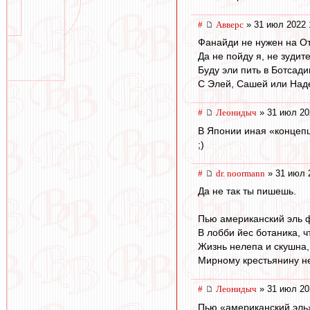
#
Авверс
» 31 июл 2022 
Фанайди не нужен на От
Да не пойду я, не зудите
Буду эли пить в Ботсади
С Элей, Сашей или Над
#
Леонидыч
» 31 июл 20
В Японии иная «концеп
;)
#
dr. noormann
» 31 июл 
Да не так ты пишешь.
Пью американский эль 
В лобби йес ботаника, ч
Жизнь нелепа и скушна,
Мирному крестьянину не
#
Леонидыч
» 31 июл 20
Пью «американский эль»