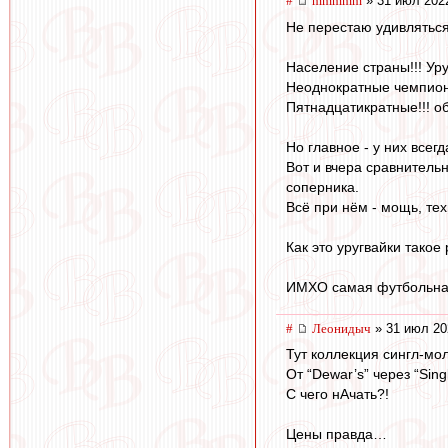
#
mmmmm
» 31 июл 202
Не перестаю удивляться
Население страны!!! Уру
Неоднократные чемпион
Пятнадцатикратные!!! об
Но главное - у них всег
Вот и вчера сравнитель
соперника.
Всё при нём - мощь, тех
Как это уругвайки такое 
ИМХО самая футбольная
#
Леонидыч
» 31 июл 20
Тут коллекция сингл-мо
От “Dewar’s” через “Singl
С чего нАчать?!
Цены правда…