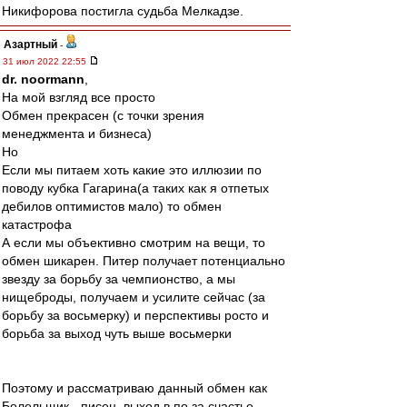
Никифорова постигла судьба Мелкадзе.
Азартный
-
31 июл 2022 22:55
dr. noormann
,
На мой взгляд все просто
Обмен прекрасен (с точки зрения
менеджмента и бизнеса)
Но
Если мы питаем хоть какие это иллюзии по
поводу кубка Гагарина(а таких как я отпетых
дебилов оптимистов мало) то обмен
катастрофа
А если мы объективно смотрим на вещи, то
обмен шикарен. Питер получает потенциально
звезду за борьбу за чемпионство, а мы
нищеброды, получаем и усилите сейчас (за
борьбу за восьмерку) и перспективы росто и
борьба за выход чуть выше восьмерки
Поэтому и рассматриваю данный обмен как
Болельщик - писец, выход в по за счастье