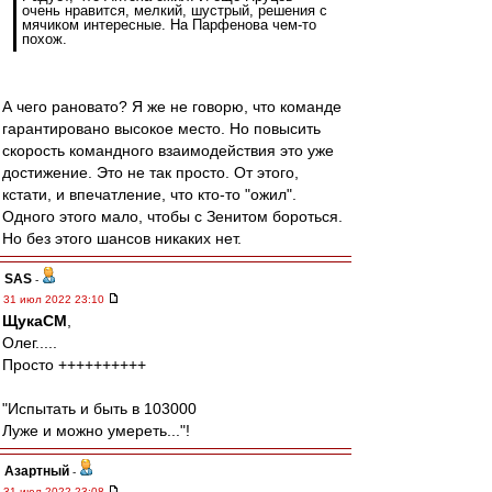
очень нравится, мелкий, шустрый, решения с
мячиком интересные. На Парфенова чем-то
похож.
А чего рановато? Я же не говорю, что команде
гарантировано высокое место. Но повысить
скорость командного взаимодействия это уже
достижение. Это не так просто. От этого,
кстати, и впечатление, что кто-то "ожил".
Одного этого мало, чтобы с Зенитом бороться.
Но без этого шансов никаких нет.
SAS
-
31 июл 2022 23:10
ЩукаСМ
,
Олег.....
Просто ++++++++++
"Испытать и быть в 103000
Луже и можно умереть..."!
Азартный
-
31 июл 2022 23:08