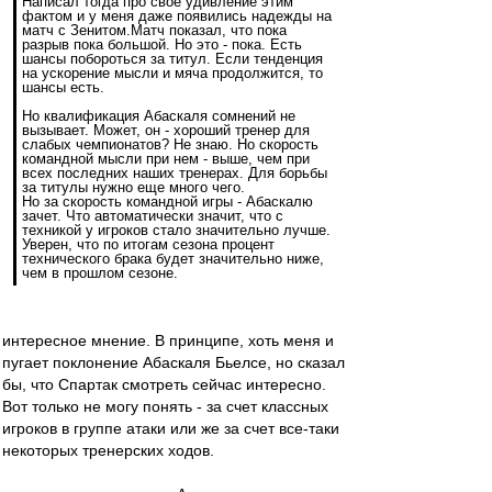
Написал тогда про свое удивление этим
фактом и у меня даже появились надежды на
матч с Зенитом.Матч показал, что пока
разрыв пока большой. Но это - пока. Есть
шансы побороться за титул. Если тенденция
на ускорение мысли и мяча продолжится, то
шансы есть.
Но квалификация Абаскаля сомнений не
вызывает. Может, он - хороший тренер для
слабых чемпионатов? Не знаю. Но скорость
командной мысли при нем - выше, чем при
всех последних наших тренерах. Для борьбы
за титулы нужно еще много чего.
Но за скорость командной игры - Абаскалю
зачет. Что автоматически значит, что с
техникой у игроков стало значительно лучше.
Уверен, что по итогам сезона процент
технического брака будет значительно ниже,
чем в прошлом сезоне.
интересное мнение. В принципе, хоть меня и
пугает поклонение Абаскаля Бьелсе, но сказал
бы, что Спартак смотреть сейчас интересно.
Вот только не могу понять - за счет классных
игроков в группе атаки или же за счет все-таки
некоторых тренерских ходов.