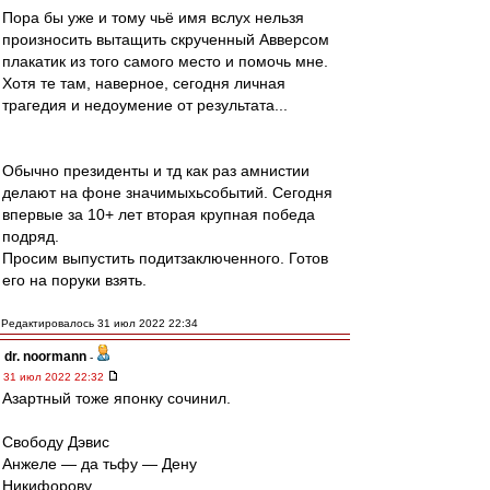
Пора бы уже и тому чьё имя вслух нельзя
произносить вытащить скрученный Авверсом
плакатик из того самого место и помочь мне.
Хотя те там, наверное, сегодня личная
трагедия и недоумение от результата...
Обычно президенты и тд как раз амнистии
делают на фоне значимыхьсобытий. Сегодня
впервые за 10+ лет вторая крупная победа
подряд.
Просим выпустить подитзаключенного. Готов
его на поруки взять.
Редактировалось 31 июл 2022 22:34
dr. noormann
-
31 июл 2022 22:32
Азартный тоже японку сочинил.
Свободу Дэвис
Анжеле — да тьфу — Дену
Никифорову.