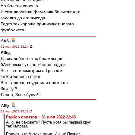
Но болели хорошо.
И скандировали фамилию Зиньковского
задолго до его выхода.
Редко так хорошо принимают нового
футболиста.
SAS
-
31 июл 2022 23:24
Allig
,
Да хвалебных этих бразильцев
бАмжовых чуть по жёстче надо и
Все...вот посмотрим а Грозном.
Там и Бериша ожил.
Вот Талалаева удалили прямо по
Заказу?!
Ладно, Злее будут!!!
Allig
-
31 июл 2022 23:13
Разбор полетов » 31 июл 2022 22:48
Allig, не рановато? Пусть хотя бы первый круг
так сыграет.
Радует, что Антоха ожил. И ещё Пруцев