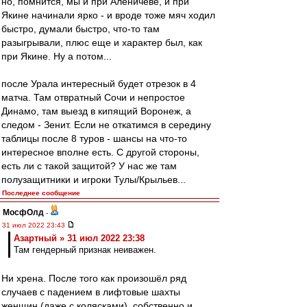
но, помнится, мы и при Аленичеве, и при
Якине начинали ярко - и вроде тоже мяч ходил
быстро, думали быстро, что-то там
разыгрывали, плюс еще и характер был, как
при Якине. Ну а потом...
после Урала интересный будет отрезок в 4
матча. Там отвратный Сочи и непростое
Динамо, там выезд в кипящий Воронеж, а
следом - Зенит. Если не откатимся в середину
таблицы после 8 туров - шансы на что-то
интересное вполне есть. С другой стороны,
есть ли с такой защитой? У нас же там
полузащитники и игроки Тулы/Крыльев...
Последнее сообщение
МосфОлд
-
31 июл 2022 23:43
Азартный » 31 июл 2022 23:38
Там гендерный признак неиважен.
Ни хрена. После того как произошёл ряд
случаев с падением в лифтовые шахты
женщин (даже с колясками), собственно и