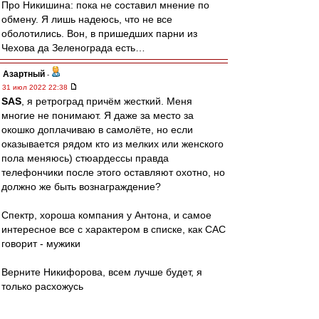
Про Никишина: пока не составил мнение по
обмену. Я лишь надеюсь, что не все
оболотились. Вон, в пришедших парни из
Чехова да Зеленограда есть…
Азартный
-
31 июл 2022 22:38
SAS
, я ретроград причём жесткий. Меня
многие не понимают. Я даже за место за
окошко доплачиваю в самолёте, но если
оказывается рядом кто из мелких или женского
пола меняюсь) стюардессы правда
телефончики после этого оставляют охотно, но
должно же быть вознаграждение?
Спектр, хороша компания у Антона, и самое
интересное все с характером в списке, как САС
говорит - мужики
Верните Никифорова, всем лучше будет, я
только расхожусь