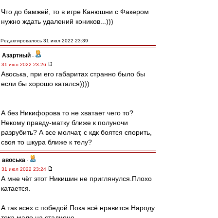
Что до бамжей, то в игре Канюшни с Факером
нужно ждать удалений коников...)))
Редактировалось 31 июл 2022 23:39
Азартный
-
31 июл 2022 23:26
Авоська, при его габаритах странно было бы
если бы хорошо катался))))
А без Никифорова то не хватает чего то?
Некому правду-матку ближе к полуночи
разрубить? А все молчат, с кдк боятся спорить,
своя то шкура ближе к телу?
авоська
-
31 июл 2022 23:24
А мне чёт этот Никишин не приглянулся.Плохо
катается.
А так всех с победой.Пока всё нравится.Народу
тока мало на стадионе.