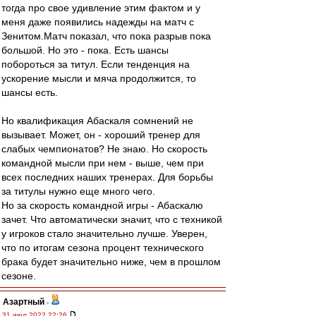
тогда про свое удивление этим фактом и у
меня даже появились надежды на матч с
Зенитом.Матч показал, что пока разрыв пока
большой. Но это - пока. Есть шансы
побороться за титул. Если тенденция на
ускорение мысли и мяча продолжится, то
шансы есть.
Но квалификация Абаскаля сомнений не
вызывает. Может, он - хороший тренер для
слабых чемпионатов? Не знаю. Но скорость
командной мысли при нем - выше, чем при
всех последних наших тренерах. Для борьбы
за титулы нужно еще много чего.
Но за скорость командной игры - Абаскалю
зачет. Что автоматически значит, что с техникой
у игроков стало значительно лучше. Уверен,
что по итогам сезона процент технического
брака будет значительно ниже, чем в прошлом
сезоне.
Азартный
-
31 июл 2022 22:26