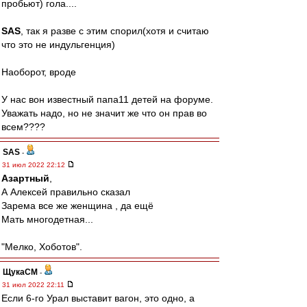
пробьют) гола....
SAS
, так я разве с этим спорил(хотя и считаю
что это не индульгенция)
Наоборот, вроде
У нас вон известный папа11 детей на форуме.
Уважать надо, но не значит же что он прав во
всем????
SAS
-
31 июл 2022 22:12
Азартный
,
А Алексей правильно сказал
Зарема все же женщина , да ещё
Мать многодетная...
"Мелко, Хоботов".
ЩукаСМ
-
31 июл 2022 22:11
Если 6-го Урал выставит вагон, это одно, а