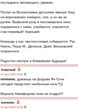
последнего желающего, уважаю.
Потом на Волоколамке догоняем чёрную бэху
на воронежских номерах, опа, а он же за
рулём. Вывесили розу в пассажирское окно,
поравнялся с нами, улыбается, кланяется,
счастлииивый! Хороший.
Команда у нас светлоголовая собирается: Рус,
Наиль, Паша М., Денисов. Даже Зиньковский
покрасился.
Радостно смотрю в ближайшее будущее!
Азартный
-
31 июл 2022 23:00
mmmmm
, думаешь на форуме Фк Сочи
сегодня предстоит необычная ночь?)))
Верните Никифорова пока не поздно!!!
mmmmm
-
31 июл 2022 22:58