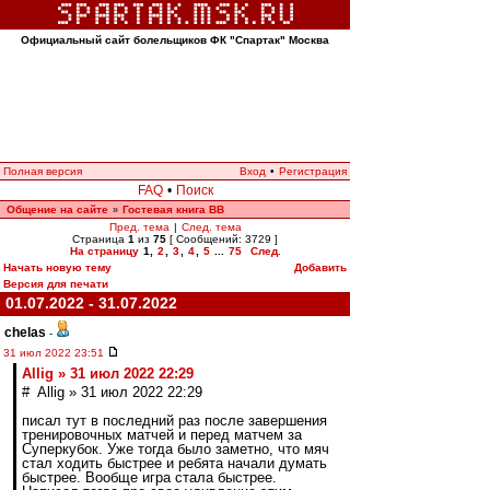
Официальный сайт болельщиков ФК "Спартак" Москва
Полная версия
Вход
•
Регистрация
FAQ
•
Поиск
Общение на сайте
Гостевая книга ВВ
»
Пред. тема
|
След. тема
Страница
1
из
75
[ Сообщений: 3729 ]
На страницу
1
,
2
,
3
,
4
,
5
...
75
След.
Начать новую тему
Добавить
Версия для печати
01.07.2022 - 31.07.2022
chelas
-
31 июл 2022 23:51
Allig » 31 июл 2022 22:29
# Allig » 31 июл 2022 22:29
писал тут в последний раз после завершения
тренировочных матчей и перед матчем за
Суперкубок. Уже тогда было заметно, что мяч
стал ходить быстрее и ребята начали думать
быстрее. Вообще игра стала быстрее.