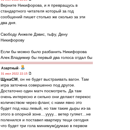
Верните Никифорова, и я превращусь в
стандартного читателя который за год
сообщений пишет столько же сколько за эти
два дня.
Свободу Анжеле Дэвис, тьфу, Дену
Никифорову
Если бы можно было разбанить Никифорова
Алек.Владимир бы первый два голоса отдал бы
Азартный
-
31 июл 2022 22:15
ЩукаСМ
, он не будет выстраивать вагон. Там
игра заточена совершенно под другое.
Достаточно один матч посмотреть. Да там
очень интересно и сильно они делают перекос
количеством через фланг, с нами явно это
будет под наш левый, но там такие дыры из-за
этого в опорной зоне....уууу... ветер гуляет....не
поленился и поставил квартиру тещи сегодня
что будет три гола минимум(думаю в первом