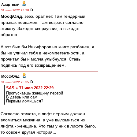
Азартный
-
31 июл 2022 23:38
МосфОлд
, ээээ, брат нет. Там гендерный
признак неиважен. Там возраст согласно
этикету. Заходит сверхувниз, а выходят
обратно.
А вот был бы Никифоров на книге разбанен, я
бы не уличил тебя в некомпетентности, а
прочитал бы и молча улыбнулся. Ставь
подпись под его возвращением.
МосфОлд
-
31 июл 2022 23:35
SAS » 31 июл 2022 22:29
Пропускаешь женщину первой
В дверь или сам
Первым ломишься?
Согласно этикета, в лифт первым должен
вломиться мужчина, а уже выломиться из
лифта - женщина. Что там у них в лифте было,
то совсем другая история...