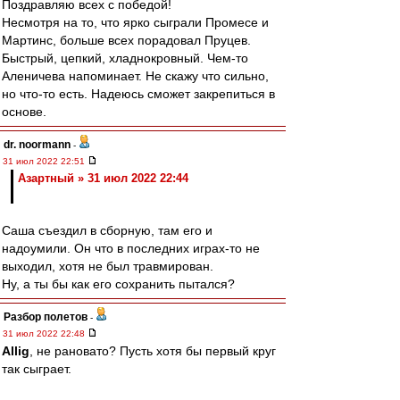
Поздравляю всех с победой!
Несмотря на то, что ярко сыграли Промесе и
Мартинс, больше всех порадовал Пруцев.
Быстрый, цепкий, хладнокровный. Чем-то
Аленичева напоминает. Не скажу что сильно,
но что-то есть. Надеюсь сможет закрепиться в
основе.
dr. noormann
-
31 июл 2022 22:51
Азартный » 31 июл 2022 22:44
Саша съездил в сборную, там его и
надоумили. Он что в последних играх-то не
выходил, хотя не был травмирован.
Ну, а ты бы как его сохранить пытался?
Разбор полетов
-
31 июл 2022 22:48
Allig
, не рановато? Пусть хотя бы первый круг
так сыграет.