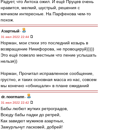
Радует, что Антоха ожил. И ещё Пруцев очень
нравится, мелкий, шустрый, решения с
мячиком интересные. На Парфенова чем-то
похож.
Азартный
-
31 июл 2022 22:44
Норман, мои стихи это последний козырь в
возвращение Никифорова, не провоцируй)))))
Это ещё повезло местным что пение услышать
нельзя))
Норман, Прочитал исправленное сообщение,
грустно, и таких основная масса из нас, совсем
мы конечно «обнищали» в плане ожиданий
dr. noormann
-
31 июл 2022 22:42
Бабы любют жутких ретроградов,
Всюду бабы падки до ретрей,
Как завидют мужиков азартных,
Замурлычут ласковей, добрей!