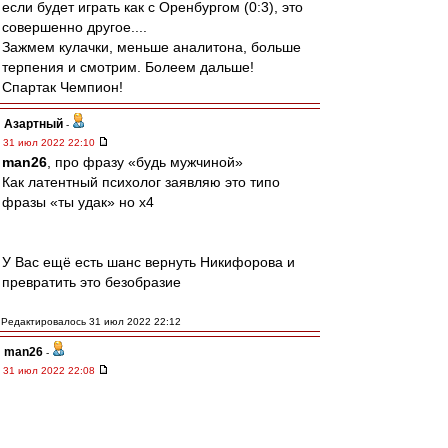
если будет играть как с Оренбургом (0:3), это
совершенно другое....
Зажмем кулачки, меньше аналитона, больше
терпения и смотрим. Болеем дальше!
Спартак Чемпион!
Азартный
-
31 июл 2022 22:10
man26
, про фразу «будь мужчиной»
Как латентный психолог заявляю это типо
фразы «ты удак» но х4
У Вас ещё есть шанс вернуть Никифорова и
превратить это безобразие
Редактировалось 31 июл 2022 22:12
man26
-
31 июл 2022 22:08
Азартный
, ты о чём?
Азартный
-
31 июл 2022 21:59