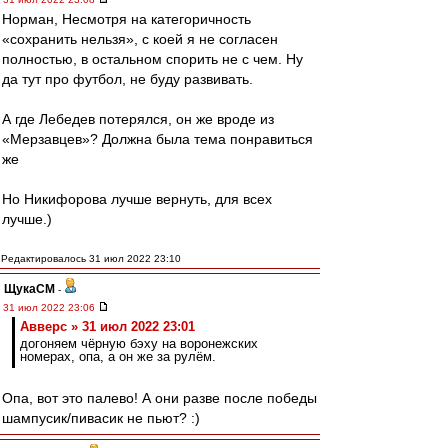
Норман, Несмотря на категоричность
«сохранить нельзя», с коей я не согласен
полностью, в остальном спорить не с чем. Ну
да тут про футбол, не буду развивать.
А где Лебедев потерялся, он же вроде из
«Мерзавцев»? Должна была тема понравиться
же
Но Никифорова лучше вернуть, для всех
лучше.)
Редактировалось 31 июл 2022 23:10
ЩукаСМ
-
31 июл 2022 23:06
Авверс » 31 июл 2022 23:01
догоняем чёрную бэху на воронежских
номерах, опа, а он же за рулём.
Опа, вот это палево! А они разве после победы
шампусик/пивасик не пьют? :)