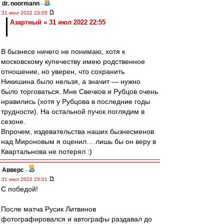
dr. noormann
-
31 июл 2022 23:05
Азартный » 31 июл 2022 22:55
В бызнесе ничего не понимаю, хотя к
московскому купечеству имею родственное
отношение, но уверен, что сохранить
Никишина было нельзя, а значит — нужно
было торговаться. Мне Свечков и Рубцов очень
нравились (хотя у Рубцова в последние годы
трудности). На остальной пучок поглядим в
сезоне.
Впрочем, издевательства наших бызнесменов
над Мироновым я оценил… лишь бы он веру в
Квартальнова не потерял :)
Авверс
-
31 июл 2022 23:01
С победой!
После матча Русик Литвинов
фотографировался и автографы раздавал до