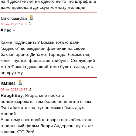
на 4 десятке лет ни одного не то что штрафа, а
даже привода в детскую комнату милиции.
blind_guardian
-
03 авг 2022 14:02
# nad »
Какие подписанты? Бомжи только дали
"заднюю" до введения фан-айди на своей
баклан арене. Динамо, Торпедо, Локомотив,
кони - пустые фанатские трибуны. Следующий
матч Факела домашний тоже будет выглядеть
по другому.
BM1964
-
03 авг 2022 13:27
RoughBoy
, Игорь, мне неохота
полемизировать, тем более непонятно с чем.
Фан айди это зло, тут не может быть двух
мнений.
А на тему о которой я говорю есть абсолютно
гениальный фильм Лорри Андерсон, ну ты же
знаешь КТО Это!