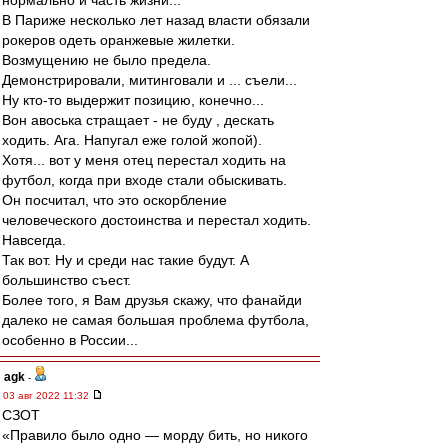
нормально и часть жизни...
В Париже несколько лет назад власти обязали
рокеров одеть оранжевые жилетки.
Возмущению не было предела.
Демонстрировали, митинговали и ... съели...
Ну кто-то выдержит позицию, конечно...
Вон авоська стращает - не буду , дескать
ходить. Ага. Напугал еже голой жопой).
Хотя... вот у меня отец перестал ходить на
футбол, когда при входе стали обыскивать.
Он посчитал, что это оскорбление
человеческого достоинства и перестал ходить.
Навсегда.
Так вот. Ну и среди нас такие будут. А
большинство съест.
Более того, я Вам друзья скажу, что фанайди
далеко не самая большая проблема футбола,
особенно в России...
agk
-
03 авг 2022 11:32
СЗОТ
«Правило было одно — морду бить, но никого