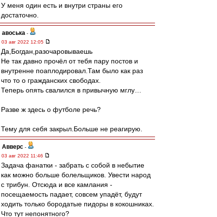
У меня один есть и внутри страны его
достаточно.
авоська
-
03 авг 2022 12:05
Да,Богдан,разочаровываешь
Не так давно прочёл от тебя пару постов и
внутренне поаплодировал.Там было как раз
что то о гражданских свободах.
Теперь опять свалился в привычную мглу…
Разве ж здесь о футболе речь?
Тему для себя закрыл.Больше не реагирую.
Авверс
-
03 авг 2022 11:46
Задача фанатки - забрать с собой в небытие
как можно больше болельщиков. Увести народ
с трибун. Отсюда и все камлания -
посещаемость падает, совсем упадёт, будут
ходить только бородатые пидоры в кокошниках.
Что тут непонятного?