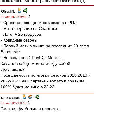
показалось. Может трансляция зависала))))
Oleg.I.N.
-
03 авг 2022 09:50
- Средняя посещаемость сезона в РПЛ
- Матч-открытие на Спартаке
- Лето, + 25 градусов
- Ковидные сезоны
- Первый матч в вышке за последние 20 лет в
Воронеже
- Не введенный FunID в Москве...
Как это вообще можно между собой
сравнивать?
Посещаемость по итогам сезонов 2018/2019 и
2022/2023 на Спартаке - вот это и сравним.
100% будет меньше в 22\23
словесник
-
03 авг 2022 09:46
Смотри, футбольная планета:
Под красно-бело-синим --
Нетто
.
И здесь вовеки будет так:
Союз, Россия и "Спартак".