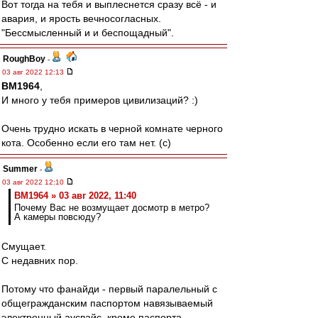
Вот тогда на тебя и выплеснется сразу всё - и
авария, и ярость вечносогласных.
"Бессмысленный и и беспощадный".
RoughBoy
-
03 авг 2022 12:13
BM1964
,
И много у тебя примеров цивилизаций? :)
Очень трудно искать в черной комнате черного
кота. Особенно если его там нет. (c)
Summer
-
03 авг 2022 12:10
BM1964 » 03 авг 2022, 11:40
Почему Вас не возмущает досмотр в метро?
А камеры повсюду?
Смущает.
С недавних пор.
Потому что фанайди - первый паралельный с
общегражданским паспортом навязываемый
электронный аусвайс, кроме паспорта.