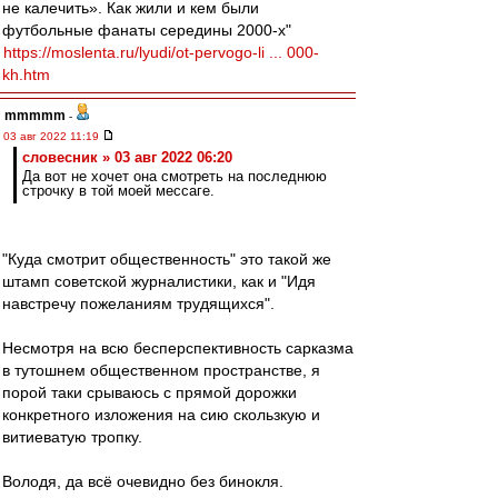
не калечить». Как жили и кем были
футбольные фанаты середины 2000-х"
https://moslenta.ru/lyudi/ot-pervogo-li ... 000-
kh.htm
mmmmm
-
03 авг 2022 11:19
словесник » 03 авг 2022 06:20
Да вот не хочет она смотреть на последнюю
строчку в той моей мессаге.
"Куда смотрит общественность" это такой же
штамп советской журналистики, как и "Идя
навстречу пожеланиям трудящихся".
Несмотря на всю бесперспективность сарказма
в тутошнем общественном пространстве, я
порой таки срываюсь с прямой дорожки
конкретного изложения на сию скользкую и
витиеватую тропку.
Володя, да всё очевидно без бинокля.