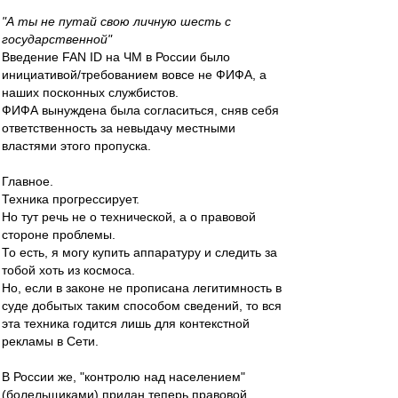
"А ты не путай свою личную шесть с
государственной"
Введение FAN ID на ЧМ в России было
инициативой/требованием вовсе не ФИФА, а
наших посконных службистов.
ФИФА вынуждена была согласиться, сняв себя
ответственность за невыдачу местными
властями этого пропуска.
Главное.
Техника прогрессирует.
Но тут речь не о технической, а о правовой
стороне проблемы.
То есть, я могу купить аппаратуру и следить за
тобой хоть из космоса.
Но, если в законе не прописана легитимность в
суде добытых таким способом сведений, то вся
эта техника годится лишь для контекстной
рекламы в Сети.
В России же, "контролю над населением"
(болельщиками) придан теперь правовой