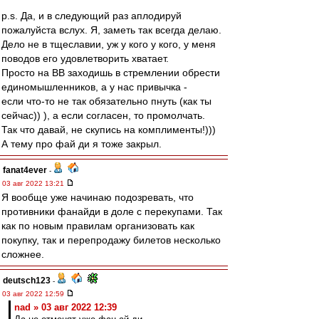
p.s. Да, и в следующий раз аплодируй
пожалуйста вслух. Я, заметь так всегда делаю.
Дело не в тщеславии, уж у кого у кого, у меня
поводов его удовлетворить хватает.
Просто на ВВ заходишь в стремлении обрести
единомышленников, а у нас привычка -
если что-то не так обязательно пнуть (как ты
сейчас)) ), а если согласен, то промолчать.
Так что давай, не скупись на комплименты!)))
А тему про фай ди я тоже закрыл.
fanat4ever
-
03 авг 2022 13:21
Я вообще уже начинаю подозревать, что
противники фанайди в доле с перекупами. Так
как по новым правилам организовать как
покупку, так и перепродажу билетов несколько
сложнее.
deutsch123
-
03 авг 2022 12:59
nad » 03 авг 2022 12:39