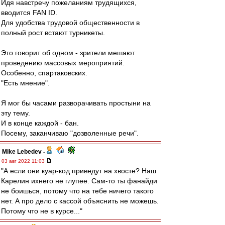
Идя навстречу пожеланиям трудящихся,
вводится FAN ID.
Для удобства трудовой общественности в
полный рост встают турникеты.
Это говорит об одном - зрители мешают
проведению массовых мероприятий.
Особенно, спартаковских.
"Есть мнение".
Я мог бы часами разворачивать простыни на
эту тему.
И в конце каждой - бан.
Посему, заканчиваю "дозволенные речи".
Mike Lebedev
-
03 авг 2022 11:03
"А если они куар-код приведут на хвосте? Наш
Карелин ихнего не глупее. Сам-то ты фанайди
не боишься, потому что на тебе ничего такого
нет. А про дело с кассой объяснить не можешь.
Потому что не в курсе..."