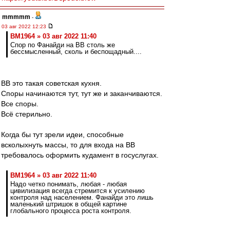
mmmmm
-
03 авг 2022 12:23
BM1964 » 03 авг 2022 11:40
Спор по Фанайди на ВВ столь же
бессмысленный, сколь и беспощадный....
ВВ это такая советская кухня.
Споры начинаются тут, тут же и заканчиваются.
Все споры.
Всё стерильно.
Когда бы тут зрели идеи, способные
всколыхнуть массы, то для входа на ВВ
требовалось оформить кудамент в госуслугах.
BM1964 » 03 авг 2022 11:40
Надо четко понимать, любая - любая
цивилизация всегда стремится к усилению
контроля над населением. Фанайди это лишь
маленький штришок в общей картине
глобального процесса роста контроля.