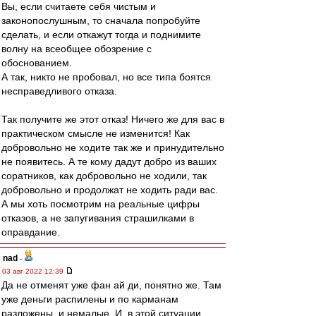
Вы, если считаете себя чистым и
законопослушным, то сначала попробуйте
сделать, и если откажут тогда и поднимите
волну на всеобщее обозрение с
обоснованием.
А так, никто не пробовал, но все типа боятся
несправедливого отказа.
Так получите же этот отказ! Ничего же для вас в
практическом смысле не изменится! Как
добровольно не ходите так же и принудительно
не появитесь. А те кому дадут добро из ваших
соратников, как добровольно не ходили, так
добровольно и продолжат не ходить ради вас.
А мы хоть посмотрим на реальные цифры
отказов, а не запугивания страшилками в
оправдание.
nad
-
03 авг 2022 12:39
Да не отменят уже фан ай ди, понятно же. Там
уже деньги распилены и по карманам
разложены, и немалые. И, в этой ситуации,