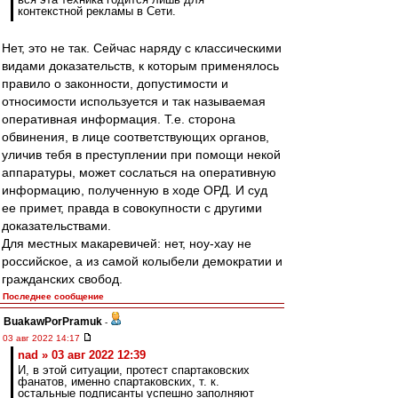
контекстной рекламы в Сети.
Нет, это не так. Сейчас наряду с классическими
видами доказательств, к которым применялось
правило о законности, допустимости и
относимости используется и так называемая
оперативная информация. Т.е. сторона
обвинения, в лице соответствующих органов,
уличив тебя в преступлении при помощи некой
аппаратуры, может сослаться на оперативную
информацию, полученную в ходе ОРД. И суд
ее примет, правда в совокупности с другими
доказательствами.
Для местных макаревичей: нет, ноу-хау не
российское, а из самой колыбели демократии и
гражданских свобод.
Последнее сообщение
BuakawPorPramuk
-
03 авг 2022 14:17
nad » 03 авг 2022 12:39
И, в этой ситуации, протест спартаковских
фанатов, именно спартаковских, т. к.
остальные подписанты успешно заполняют