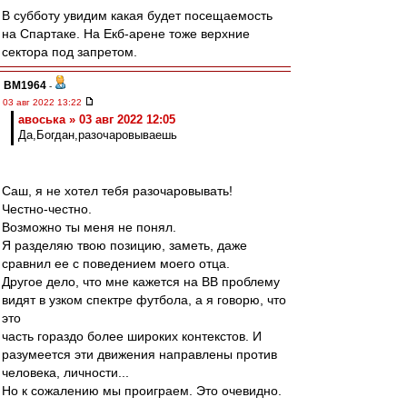
В субботу увидим какая будет посещаемость
на Спартаке. На Екб-арене тоже верхние
сектора под запретом.
BM1964
-
03 авг 2022 13:22
авоська » 03 авг 2022 12:05
Да,Богдан,разочаровываешь
Саш, я не хотел тебя разочаровывать!
Честно-честно.
Возможно ты меня не понял.
Я разделяю твою позицию, заметь, даже
сравнил ее с поведением моего отца.
Другое дело, что мне кажется на ВВ проблему
видят в узком спектре футбола, а я говорю, что
это
часть гораздо более широких контекстов. И
разумеется эти движения направлены против
человека, личности...
Но к сожалению мы проиграем. Это очевидно.