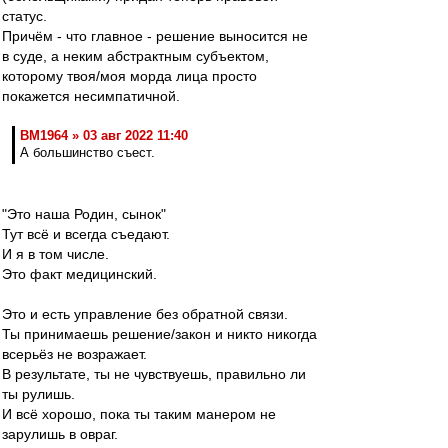
статус.
Причём - что главное - решение выносится не
в суде, а неким абстрактным субъектом,
которому твоя/моя морда лица просто
покажется несимпатичной.
BM1964 » 03 авг 2022 11:40
А большинство съест.
"Это наша Родин, сынок"
Тут всё и всегда съедают.
И я в том числе.
Это факт медицинский.
Это и есть управление без обратной связи.
Ты принимаешь решение/закон и никто никогда
всерьёз не возражает.
В результате, ты не чувствуешь, правильно ли
ты рулишь.
И всё хорошо, пока ты таким манером не
зарулишь в овраг.