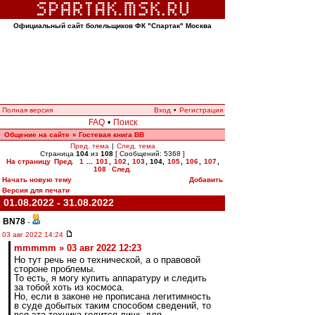
Официальный сайт болельщиков ФК "Спартак" Москва
Полная версия
Вход
•
Регистрация
FAQ
•
Поиск
Общение на сайте
Гостевая книга ВВ
»
Пред. тема
|
След. тема
Страница
104
из
108
[ Сообщений: 5368 ]
На страницу
Пред.
1
...
101
,
102
,
103
,
104
,
105
,
106
,
107
,
108
След.
Начать новую тему
Добавить
Версия для печати
01.08.2022 - 31.08.2022
BN78
-
03 авг 2022 14:24
mmmmm » 03 авг 2022 12:23
Но тут речь не о технической, а о правовой
стороне проблемы.
То есть, я могу купить аппаратуру и следить
за тобой хоть из космоса.
Но, если в законе не прописана легитимность
в суде добытых таким способом сведений, то
вся эта техника годится лишь для