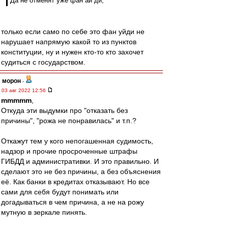
Да не отменят уже фан ай ди,
только если само по себе это фан уйди не
нарушает напрямую какой то из пунктов
конституции, ну и нужен кто-то кто захочет
судиться с государством.
морон
-
03 авг 2022 12:56
mmmmm
,
Откуда эти выдумки про "отказать без
причины", "рожа не понравилась" и т.п.?
Откажут тем у кого непогашенная судимость,
надзор и прочие просроченные штрафы
ГИБДД и административки. И это правильно. И
сделают это не без причины, а без объяснения
её. Как банки в кредитах отказывают. Но все
сами для себя будут понимать или
догадываться в чем причина, а не на рожу
мутную в зеркале пинять.