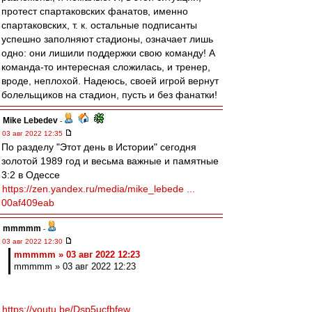
протест спартаковских фанатов, именно
спартаковских, т. к. остальные подписанты
успешно заполняют стадионы, означает лишь
одно: они лишили поддержки свою команду! А
команда-то интересная сложилась, и тренер,
вроде, неплохой. Надеюсь, своей игрой вернут
болельщиков на стадион, пусть и без фанатки!
Mike Lebedev
-
03 авг 2022 12:35
По разделу "Этот день в Истории" сегодня
золотой 1989 год и весьма важные и памятные
3:2 в Одессе
https://zen.yandex.ru/media/mike_lebede ...
00af409eab
mmmmm
-
03 авг 2022 12:30
mmmmm » 03 авг 2022 12:23
mmmmm » 03 авг 2022 12:23
https://youtu.be/Dsp5ucfbfew