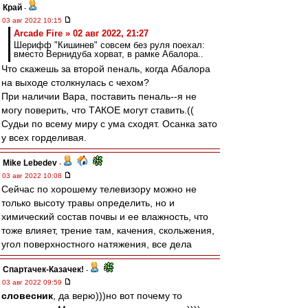
Край
-
03 авг 2022 10:15
Arcade Fire » 02 авг 2022, 21:27
Шерифф "Кишинев" совсем без руля поехал:
вместо Вернидуба хорват, в рамке Абалора..
Что скажешь за второй пеналь, когда Абалора
на выходе столкнулась с чехом?
При наличии Вара, поставить пеналь--я не
могу поверить, что ТАКОЕ могут ставить.((
Судьи по всему миру с ума сходят. Осанка зато
у всех горделивая.
Mike Lebedev
-
03 авг 2022 10:08
Сейчас по хорошему телевизору можно не
только высоту травы определить, но и
химический состав почвы и ее влажность, что
тоже влияет, трение там, качения, скольжения,
угол поверхностного натяжения, все дела
Спартачек-Казачек!
-
03 авг 2022 09:59
словесник
, да верю)))но вот почему то