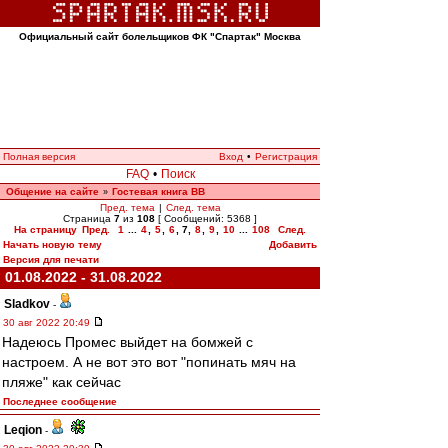
Официальный сайт болельщиков ФК "Спартак" Москва
Полная версия
Вход
•
Регистрация
FAQ
•
Поиск
Общение на сайте
Гостевая книга ВВ
»
Пред. тема
|
След. тема
Страница
7
из
108
[ Сообщений: 5368 ]
На страницу
Пред.
1
...
4
,
5
,
6
,
7
,
8
,
9
,
10
...
108
След.
Начать новую тему
Добавить
Версия для печати
01.08.2022 - 31.08.2022
Sladkov
-
30 авг 2022 20:49
Надеюсь Промес выйдет на бомжей с
настроем. А не вот это вот "попинать мяч на
пляже" как сейчас
Последнее сообщение
Leqion
-