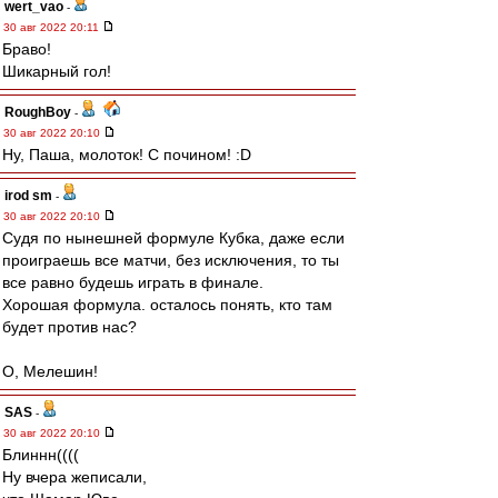
wert_vao
-
30 авг 2022 20:11
Браво!
Шикарный гол!
RoughBoy
-
30 авг 2022 20:10
Ну, Паша, молоток! С почином! :D
irod sm
-
30 авг 2022 20:10
Судя по нынешней формуле Кубка, даже если
проиграешь все матчи, без исключения, то ты
все равно будешь играть в финале.
Хорошая формула. осталось понять, кто там
будет против нас?
О, Мелешин!
SAS
-
30 авг 2022 20:10
Блиннн((((
Ну вчера жеписали,