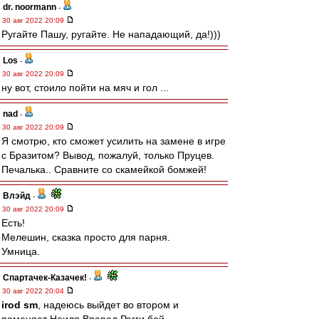
dr. noormann
-
30 авг 2022 20:09
Ругайте Пашу, ругайте. Не нападающий, да!)))
Los
-
30 авг 2022 20:09
ну вот, стоило пойти на мяч и гол ...
nad
-
30 авг 2022 20:09
Я смотрю, кто сможет усилить на замене в игре
с Бразитом? Вывод, пожалуй, только Пруцев.
Печалька.. Сравните со скамейкой бомжей!
Влэйд
-
30 авг 2022 20:09
Есть!
Мелешин, сказка просто для парня.
Умница.
Спартачек-Казачек!
-
30 авг 2022 20:04
irod sm
, надеюсь выйдет во втором и