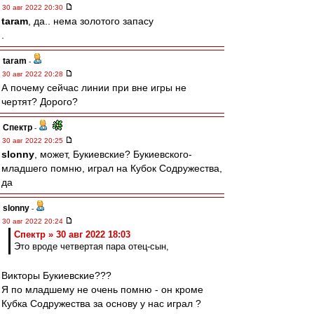
30 авг 2022 20:30
taram
, да.. нема золотого запасу
.
taram
-
30 авг 2022 20:28
А почему сейчас линии при вне игры не
чертят? Дорого?
Спектр
-
30 авг 2022 20:25
slonny
, может, Букиевские? Букиевского-
младшего помню, играл на Кубок Содружества,
да
slonny
-
30 авг 2022 20:24
Спектр » 30 авг 2022 18:03
Это вроде четвертая пара отец-сын,
Викторы Букиевские???
Я по младшему не очень помню - он кроме
Кубка Содружества за основу у нас играл ?