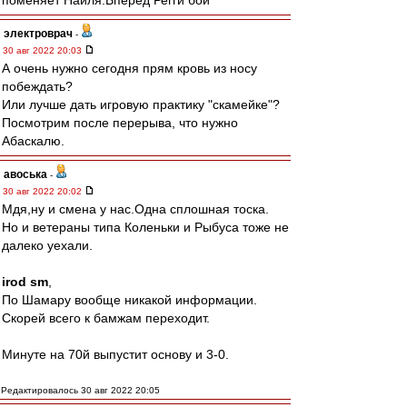
поменяет Наиля.Вперед Регги бой
электроврач
-
30 авг 2022 20:03
А очень нужно сегодня прям кровь из носу
побеждать?
Или лучше дать игровую практику "скамейке"?
Посмотрим после перерыва, что нужно
Абаскалю.
авоська
-
30 авг 2022 20:02
Мдя,ну и смена у нас.Одна сплошная тоска.
Но и ветераны типа Коленьки и Рыбуса тоже не
далеко уехали.
irod sm
,
По Шамару вообще никакой информации.
Скорей всего к бамжам переходит.
Минуте на 70й выпустит основу и 3-0.
Редактировалось 30 авг 2022 20:05