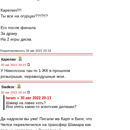
Карелин!!!!
Ты все на огурцах??!?!!?
Его после финала
За драку
На 2 игры дискв.
Редактировалось 30 авг 2022 20:18
Карелин
-
30 авг 2022 20:15
У Николсона так-то 1 ЖК в прошлом
розыгрыше, неравнодушные мои..
Sladkov
-
30 авг 2022 20:14
taram » 30 авг 2022 20:13
Шамар на лавке хоть?
Или опять какие-то агентские делишки?
Да надоели вы уже! Писали же Карп и Биги, что
Челси переключился на трансфер Шамара как