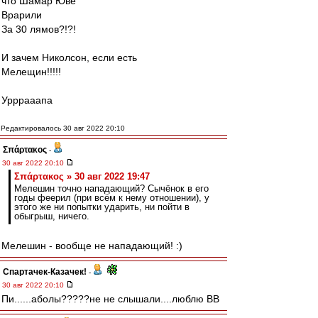
что Шамар Юве
Врарили
За 30 лямов?!?!
И зачем Николсон, если есть
Мелещин!!!!!
Урррааапа
Редактировалось 30 авг 2022 20:10
Σπάρτακος
-
30 авг 2022 20:10
Σπάρτακος » 30 авг 2022 19:47
Мелешин точно нападающий? Сычёнок в его
годы феерил (при всём к нему отношении), у
этого же ни попытки ударить, ни пойти в
обыгрыш, ничего.
Мелешин - вообще не нападающий! :)
Спартачек-Казачек!
-
30 авг 2022 20:10
Пи......аболы?????не не слышали....люблю ВВ