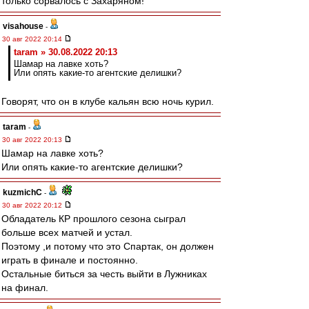
только сорвалось с Захаряном!
visahouse
-
30 авг 2022 20:14
taram » 30.08.2022 20:13
Шамар на лавке хоть?
Или опять какие-то агентские делишки?
Говорят, что он в клубе кальян всю ночь курил.
taram
-
30 авг 2022 20:13
Шамар на лавке хоть?
Или опять какие-то агентские делишки?
kuzmichC
-
30 авг 2022 20:12
Обладатель КР прошлого сезона сыграл
больше всех матчей и устал.
Поэтому ,и потому что это Спартак, он должен
играть в финале и постоянно.
Остальные биться за честь выйти в Лужниках
на финал.