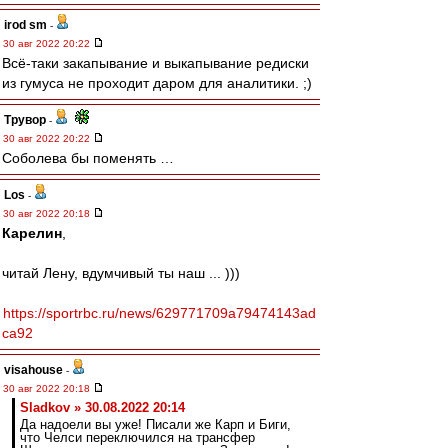
irod sm
-
30 авг 2022 20:22
Всё-таки закапывание и выкапывание редиски
из гумуса не проходит даром для аналитики. ;)
Трувор
-
30 авг 2022 20:22
Соболева бы поменять …
Los
-
30 авг 2022 20:18
Карелин
,
читай Лену, вдумчивый ты наш ... )))
https://sportrbc.ru/news/629771709a79474143ad
ca92
visahouse
-
30 авг 2022 20:18
Sladkov » 30.08.2022 20:14
Да надоели вы уже! Писали же Карп и Биги,
что Челси переключился на трансфер