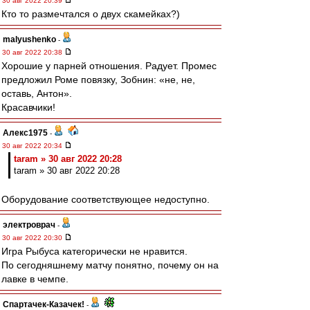
30 авг 2022 20:39
Кто то размечтался о двух скамейках?)
malyushenko
-
30 авг 2022 20:38
Хорошие у парней отношения. Радует. Промес
предложил Роме повязку, Зобнин: «не, не,
оставь, Антон».
Красавчики!
Алекс1975
-
30 авг 2022 20:34
taram » 30 авг 2022 20:28
taram » 30 авг 2022 20:28
Оборудование соответствующее недоступно.
электроврач
-
30 авг 2022 20:30
Игра Рыбуса категорически не нравится.
По сегодняшнему матчу понятно, почему он на
лавке в чемпе.
Спартачек-Казачек!
-