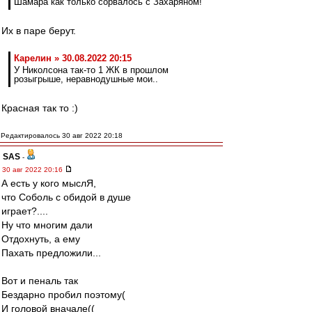
Шамара как только сорвалось с Захаряном!
Их в паре берут.
Карелин » 30.08.2022 20:15
У Николсона так-то 1 ЖК в прошлом
розыгрыше, неравнодушные мои..
Красная так то :)
Редактировалось 30 авг 2022 20:18
SAS
-
30 авг 2022 20:16
А есть у кого мыслЯ,
что Соболь с обидой в душе
играет?....
Ну что многим дали
Отдохнуть, а ему
Пахать предложили...
Вот и пеналь так
Бездарно пробил поэтому(
И головой вначале((