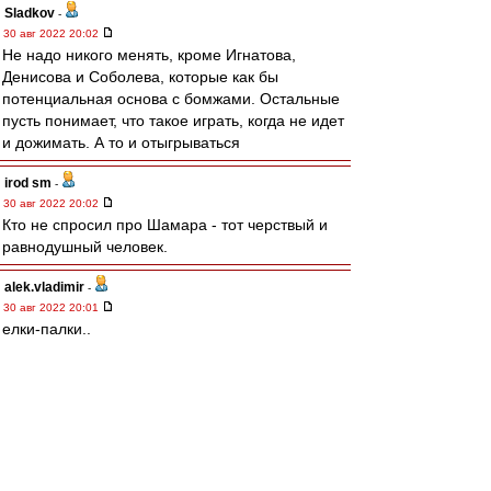
Sladkov
-
30 авг 2022 20:02
Не надо никого менять, кроме Игнатова,
Денисова и Соболева, которые как бы
потенциальная основа с бомжами. Остальные
пусть понимает, что такое играть, когда не идет
и дожимать. А то и отыгрываться
irod sm
-
30 авг 2022 20:02
Кто не спросил про Шамара - тот черствый и
равнодушный человек.
alek.vladimir
-
30 авг 2022 20:01
елки-палки..
Пруцев основа без вопросов
почему сидит?...
Карелин
-
30 авг 2022 20:00
Первый кандидат на замену - Мелёшин.
Доцента надо выпускать, Промес фамилия.