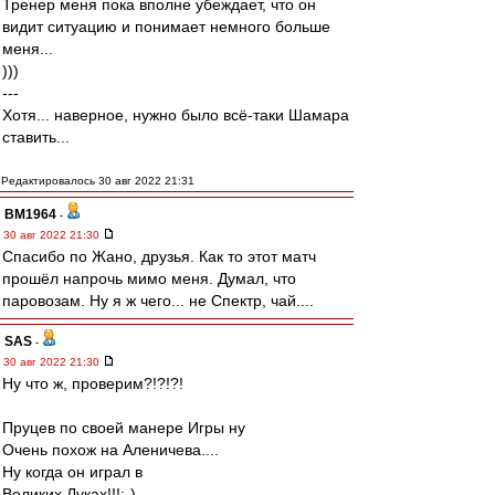
Тренер меня пока вполне убеждает, что он
видит ситуацию и понимает немного больше
меня...
)))
---
Хотя... наверное, нужно было всё-таки Шамара
ставить...
Редактировалось 30 авг 2022 21:31
BM1964
-
30 авг 2022 21:30
Спасибо по Жано, друзья. Как то этот матч
прошёл напрочь мимо меня. Думал, что
паровозам. Ну я ж чего... не Спектр, чай....
SAS
-
30 авг 2022 21:30
Ну что ж, проверим?!?!?!
Пруцев по своей манере Игры ну
Очень похож на Аленичева....
Ну когда он играл в
Великих Луках!!!:-)