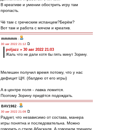
В креативе и умении обострить игру там
пропасть.
Чё там с греческим испанцем?Берём?
Вот там и работа с мячом и креатив.
mmmmm
-
30 авг 2022 21:12
poljazz » 30 авг 2022 21:03
Жаль что не дали хотя бы пять минут Зорину.
Мелешин получил время потому, что у нас
дефицит ЦН. (балдею от его игры)
А в центре поля - лавка ломится.
Поэтому Зорину придётся подождать.
BAV1982
-
30 авг 2022 21:09
Радует, что независимо от состава, манера
игры понятна и последовательна. Можно
говорить о стиле Абаскаля. А говорили тренеру