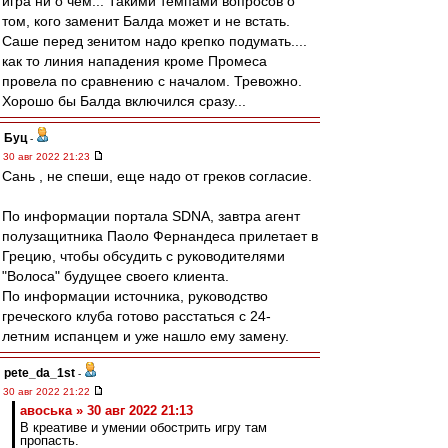
игра ни о чем... Такими темпами вопросов о
том, кого заменит Балда может и не встать.
Саше перед зенитом надо крепко подумать....
как то линия нападения кроме Промеса
провела по сравнению с началом. Тревожно.
Хорошо бы Балда включился сразу...
Буц
-
30 авг 2022 21:23
Сань , не спеши, еще надо от греков согласие.
По информации портала SDNA, завтра агент
полузащитника Паоло Фернандеса прилетает в
Грецию, чтобы обсудить с руководителями
"Волоса" будущее своего клиента.
По информации источника, руководство
греческого клуба готово расстаться с 24-
летним испанцем и уже нашло ему замену.
pete_da_1st
-
30 авг 2022 21:22
авоська » 30 авг 2022 21:13
В креативе и умении обострить игру там
пропасть.