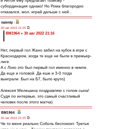
и Антон ему предлагает повязку -
субординация однако! Но Рома благородно
отказался, мол, играй дальше с ней...
naivniy
-
30 авг 2022 21:25
BM1964 » 30 авг 2022 21:16
Нет, первый гол Жано забил на кубок в игре с
Краснодаром, когда те еще не были в премьер-
лиге.
А с Локо это был первый гол именно в чемпе.
Да еще и головой. Да еше и 3-0 тогда
выиграли. Был на Б7, было круто)
Алексея Мелешина поздравляю с голом сына!
Судя по интервью, это самый счастливый
человек после этого матча)
BM1964
-
30 авг 2022 21:25
Че то меня реально Соболь беспокоит. Третья