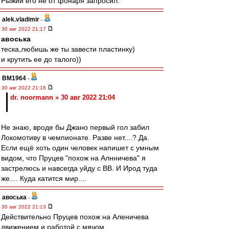
Рыжий его не от фонаря запросил.
alek.vladimir
-
30 авг 2022 21:17
авоська
теска,любишь же ты завести пластинку)
и крутить ее до талого))
BM1964
-
30 авг 2022 21:16
dr. noormann » 30 авг 2022 21:04
Не знаю, вроде бы Джано первый гол забил
Локомотиву в чемпионате. Разве нет....? Да.
Если ещё хоть один человек напишет с умным
видом, что Пруцев "похож на Алнничева" я
застрелюсь и навсегда уйду с ВВ. И Ирод туда
же.... Куда катится мир....
авоська
-
30 авг 2022 21:13
Действительно Пруцев похож на Аленичева
движением и работой с мячом.