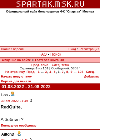
Официальный сайт болельщиков ФК "Спартак" Москва
Полная версия
Вход
•
Регистрация
FAQ
•
Поиск
Общение на сайте
Гостевая книга ВВ
»
Пред. тема
|
След. тема
Страница
6
из
108
[ Сообщений: 5368 ]
На страницу
Пред.
1
...
3
,
4
,
5
,
6
,
7
,
8
,
9
...
108
След.
Начать новую тему
Добавить
Версия для печати
01.08.2022 - 31.08.2022
Los
-
30 авг 2022 21:45
RedQuite
,
А Зобнин ?
Последнее сообщение
AiltonD
-