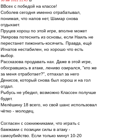
30 авг 2022 21:45
ВВсех с победой на классе!
Соболев сегодня именно отрабатывал,
понимая, что напов нет, Шамар снова
отдыхает.
Пруцев хорош по этой игре, вполне может
Умярова потеснить из основы, если Наиль не
перестанет пижонить-косячить. Правда, ещё
Игнатов нестабилен, но хорошо что есть
выбор.
Рассказова продавать нах. Даже в этой игре,
обосравшись в атаке, лениво озирался, "кто же
за меня отработает?", отпахал за него
Денисов, который снова был хорош и на гол
отдал.
Рыбусь не убедил, возможно Классен получше
будет.
Мелёшину 18 всего, но свой шанс использовал
чётко - молодец.
Согласен с сокнижниками, что играть с
бамжами с позиции силы в атаку -
самоубийство. Если только минут 10-20