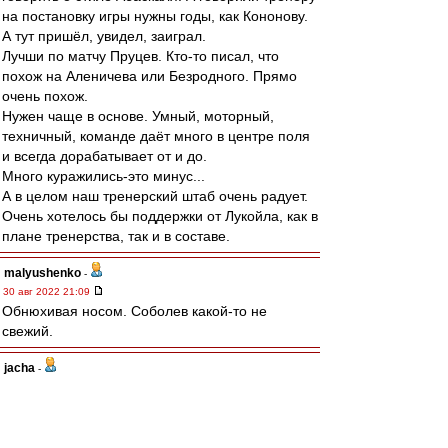
на постановку игры нужны годы, как Кононову.
А тут пришёл, увидел, заиграл.
Лучши по матчу Пруцев. Кто-то писал, что
похож на Аленичева или Безродного. Прямо
очень похож.
Нужен чаще в основе. Умный, моторный,
техничный, команде даёт много в центре поля
и всегда дорабатывает от и до.
Много куражились-это минус...
А в целом наш тренерский штаб очень радует.
Очень хотелось бы поддержки от Лукойла, как в
плане тренерства, так и в составе.
malyushenko
-
30 авг 2022 21:09
Обнюхивая носом. Соболев какой-то не
свежий.
jacha
-
30 авг 2022 21:08
Добрый вечер. Всех с Победой!!!
Игра была похожа на товарняк,но опять
Умяров играл в пас с соперником. Абаскалю