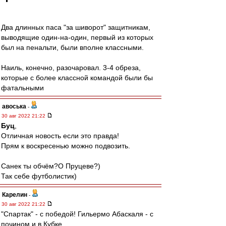
Два длинных паса "за шиворот" защитникам,
выводящие один-на-один, первый из которых
был на пенальти, были вполне классными.
Наиль, конечно, разочаровал. 3-4 обреза,
которые с более классной командой были бы
фатальными
авоська
-
30 авг 2022 21:22
Буц
,
Отличная новость если это правда!
Прям к воскресенью можно подвозить.
Санек ты обчём?О Пруцеве?)
Так себе футболистик)
Карелин
-
30 авг 2022 21:22
"Спартак" - с победой! Гильермо Абаскаля - с
почином и в Кубке.