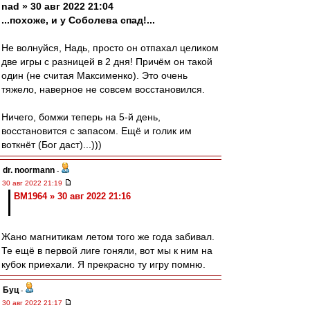
nad » 30 авг 2022 21:04
...похоже, и у Соболева спад!...
Не волнуйся, Надь, просто он отпахал целиком
две игры с разницей в 2 дня! Причём он такой
один (не считая Максименко). Это очень
тяжело, наверное не совсем восстановился.
Ничего, бомжи теперь на 5-й день,
восстановится с запасом. Ещё и голик им
воткнёт (Бог даст)...)))
dr. noormann
-
30 авг 2022 21:19
BM1964 » 30 авг 2022 21:16
Жано магнитикам летом того же года забивал.
Те ещё в первой лиге гоняли, вот мы к ним на
кубок приехали. Я прекрасно ту игру помню.
Буц
-
30 авг 2022 21:17