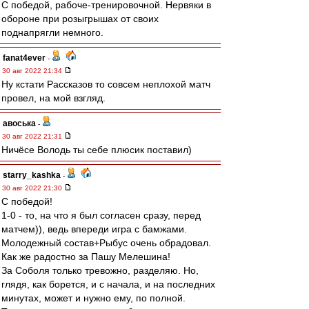
С победой, рабоче-тренировочной. Нервяки в
обороне при розыгрышах от своих
поднапрягли немного.
fanat4ever
-
30 авг 2022 21:34
Ну кстати Рассказов то совсем неплохой матч
провел, на мой взгляд.
авоська
-
30 авг 2022 21:31
Ничёсе Володь ты себе плюсик поставил)
starry_kashka
-
30 авг 2022 21:30
С победой!
1-0 - то, на что я был согласен сразу, перед
матчем)), ведь впереди игра с бамжами.
Молодежный состав+Рыбус очень обрадовал.
Как же радостно за Пашу Мелешина!
За Соболя только тревожно, разделяю. Но,
глядя, как борется, и с начала, и на последних
минутах, может и нужно ему, по полной.