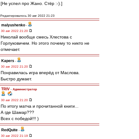
[Не успел про Жано. Стёр :-).]
Редактировалось 30 авг 2022 21:23
malyushenko
-
30 авг 2022 21:20
Николай вообще смесь Хлестова с
Горлуковичем. Но этого почему то никто не
отмечает.
Kapers
-
30 авг 2022 21:20
Понравилась игра вперёд от Маслова.
Быстро думает.
TRIV
-
Администратор
30 авг 2022 21:20
По итогу матча и прочитанной книги...
А где Шамар???
Всех с победой!!! )
RedQuite
-
30 авг 2022 21:19