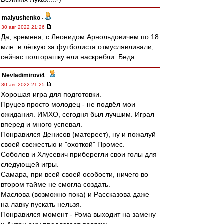
malyushenko
-
30 авг 2022 21:26
Да, времена, с Леонидом Арнольдовичем по 18
млн. в лёгкую за футболиста отмуслявливали,
сейчас полторашку ели наскребли. Беда.
Nevladimirovi4
-
30 авг 2022 21:25
Хорошая игра для подготовки.
Пруцев просто молодец - не подвёл мои
ожидания. ИМХО, сегодня был лучшим. Играл
вперед и много успевал.
Понравился Денисов (матереет), ну и пожалуй
своей свежестью и "охоткой" Промес.
Соболев и Хлусевич приберегли свои голы для
следующей игры.
Самара, при всей своей особости, ничего во
втором тайме не смогла создать.
Маслова (возможно пока) и Рассказова даже
на лавку пускать нельзя.
Понравился момент - Рома выходит на замену