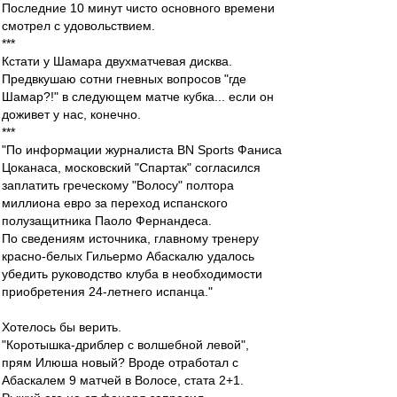
Последние 10 минут чисто основного времени
смотрел с удовольствием.
***
Кстати у Шамара двухматчевая дисква.
Предвкушаю сотни гневных вопросов "где
Шамар?!" в следующем матче кубка... если он
доживет у нас, конечно.
***
"По информации журналиста BN Sports Фаниса
Цоканаса, московский "Спартак" согласился
заплатить греческому "Волосу" полтора
миллиона евро за переход испанского
полузащитника Паоло Фернандеса.
По сведениям источника, главному тренеру
красно-белых Гильермо Абаскалю удалось
убедить руководство клуба в необходимости
приобретения 24-летнего испанца."
Хотелось бы верить.
"Коротышка-дриблер с волшебной левой",
прям Илюша новый? Вроде отработал с
Абаскалем 9 матчей в Волосе, стата 2+1.