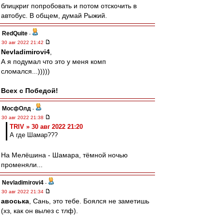
блицкриг попробовать и потом отскочить в
автобус. В общем, думай Рыжий.
RedQuite
-
30 авг 2022 21:42
Nevladimirovi4
,
А я подумал что это у меня комп
сломался...)))))
Всех с Победой!
МосфОлд
-
30 авг 2022 21:38
TRIV » 30 авг 2022 21:20
А где Шамар???
На Мелёшина - Шамара, тёмной ночью
променяли...
Nevladimirovi4
-
30 авг 2022 21:34
авоська
, Сань, это тебе. Боялся не заметишь
(хз, как он вылез с тлф).