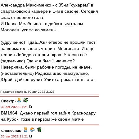
Александра Максименко - с 35-м "сухарём" в
спартаковской карьере и 1-м в сезоне. Сегодня
спас от верного гола.
И Павла Мелёшина - с дебютным голом.
Молодец, успел до замены.
(удручённо) Ндаа..Аж четверо не прошли тест
на внимательность чтения. Многовато..И ещё
теория Лебедева терпит крах. Ужасно всё..
(задумчиво) Где ж я был 1 июня-то?
Наверняка, были рабочие погоды, не иначе.
(наставительно) Редиска щас неактуально,
Юрий. Дайкон рулит. Учите агроматчасть, ага..
Редактировалось 30 авг 2022 21:23
Спектр
-
30 авг 2022 21:21
BM1964
, Джано первый гол забил Краснодару
на Кубок, тоже в первом же своем матче
словесник
-
30 авг 2022 21:21