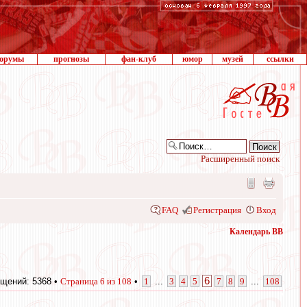
орумы
прогнозы
фан-клуб
юмор
музей
ссылки
Расширенный поиск
FAQ
Регистрация
Вход
Календарь ВВ
6
щений: 5368 •
Страница
6
из
108
•
1
...
3
4
5
7
8
9
...
108