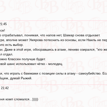
21:45
се!
 отрабатывал, понимая, что напов нет, Шамар снова отдыхает.
гре, вполне может Умярова потеснить из основы, если Наиль не пе
что есть выбор.
х. Даже в этой игре, обосравшись в атаке, лениво озирался, "кто ж
л отдал.
ожно Классен получше будет.
свой шанс использовал чётко - молодец.
, что играть с бамжами с позиции силы в атаку - самоубийство. Ес
 общем, думай Рыжий.
 21:42
ня комп сломался...)))))