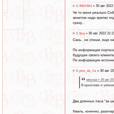
#
BM1964
» 30 авг 2022
Че то меня реально Собо
зенитом надо крепко по
сразу...
#
Буц
» 30 авг 2022 21:2
Сань , не спеши, еще на
По информации портала 
будущее своего клиента
По информации источник
#
pete_da_1st
» 30 авг 20
авоська » 30 авг 2
В креативе и умени
Два длинных паса "за ш
Наиль, конечно, разоча