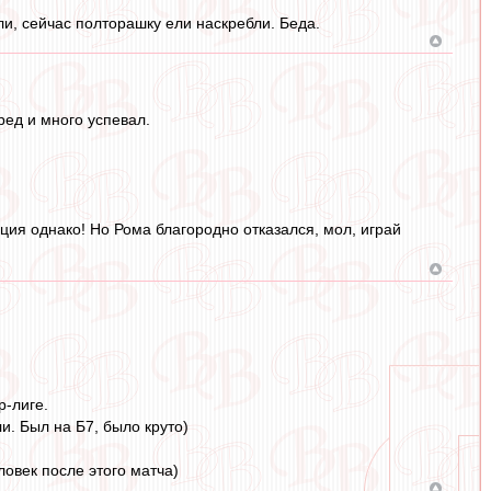
и, сейчас полторашку ели наскребли. Беда.
ед и много успевал.
ция однако! Но Рома благородно отказался, мол, играй
р-лиге.
и. Был на Б7, было круто)
овек после этого матча)