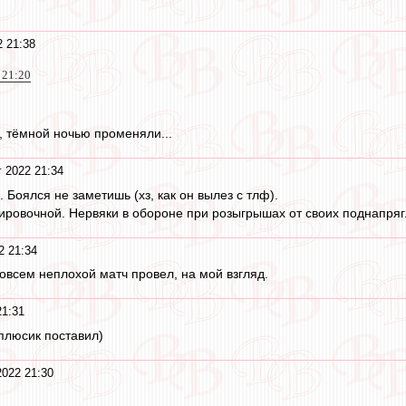
2 21:38
 21:20
 тёмной ночью променяли...
г 2022 21:34
е. Боялся не заметишь (хз, как он вылез с тлф).
ировочной. Нервяки в обороне при розыгрышах от своих поднапряг
2 21:34
совсем неплохой матч провел, на мой взгляд.
21:31
плюсик поставил)
2022 21:30