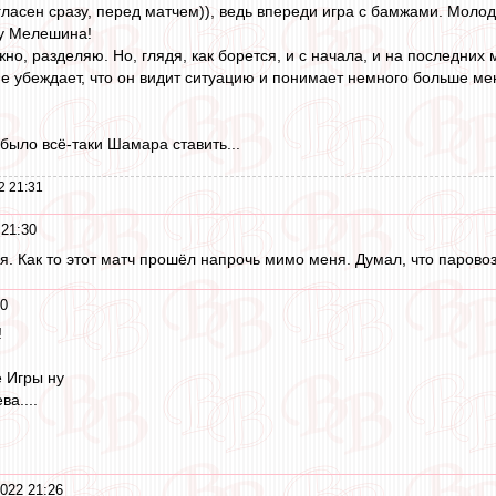
согласен сразу, перед матчем)), ведь впереди игра с бамжами. Мо
шу Мелешина!
но, разделяю. Но, глядя, как борется, и с начала, и на последних 
е убеждает, что он видит ситуацию и понимает немного больше мен
 было всё-таки Шамара ставить...
2 21:31
 21:30
. Как то этот матч прошёл напрочь мимо меня. Думал, что паровозам.
30
!
 Игры ну
а....
2022 21:26