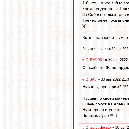
1-0 - то, на что я был 
Как же радостно за Па
За Соболя только тревож
Тренер меня пока вполн
)))
---
Хотя... наверное, нужно
Редактировалось 30 авг 202
#
BM1964
» 30 авг 2022
Спасибо по Жано, друзья
#
SAS
» 30 авг 2022 21:
Ну что ж, проверим?!?!?
Пруцев по своей манере
Очень похож на Аленичев
Ну когда он играл в
Великих Луках!!!:-)
#
malyushenko
» 30 авг 