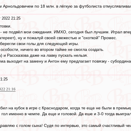
м Арнольдовичем по 18 млн. в лёгкую за футболиста отмуслявливал
г 2022 21:25
товки.
- не подвёл мои ожидания. ИМХО, сегодня был лучшим. Играл впер
тереет), ну и пожалуй своей свежестью и "охоткой" Промес.
берегли свои голы для следующей игры.
особости, ничего во втором тайме не смогла создать.
 и Рассказова даже на лавку пускать нельзя.
ма выходит на замену и Антон ему предлагает повязку - субордина
21:25
022 21:16
бил на кубок в игре с Краснодаром, когда те еще не были в премье
 гол именно в чемпе. Да еще и головой. Да еше и 3-0 тогда выиграл
авляю с голом сына! Судя по интервью, это самый счастливый чел