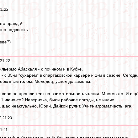
21:22
это правда!
но подвозить.
еве?)
 21:22
Гильермо Абаскаля - с почином и в Кубке.
 с 35-м "сухарём" в спартаковской карьере и 1-м в сезоне. Сегодня
дебютным голом. Молодец, успел до замены.
етверо не прошли тест на внимательность чтения. Многовато..И ещё
л 1 июня-то? Наверняка, были рабочие погоды, не иначе.
 щас неактуально, Юрий. Дайкон рулит. Учите агроматчасть, ага..
2 21:23
1:21
гол забил Краснодару на Кубок, тоже в первом же своем матче