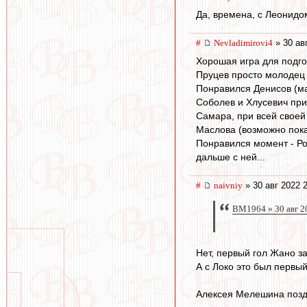
Да, времена, с Леонидо
#
Nevladimirovi4
» 30 ав
Хорошая игра для подго
Пруцев просто молодец 
Понравился Денисов (ма
Соболев и Хлусевич при
Самара, при всей своей 
Маслова (возможно пока)
Понравился момент - Ро
дальше с ней...
#
naivniy
» 30 авг 2022 
BM1964 » 30 авг 2
Нет, первый гол Жано за
А с Локо это был первый
Алексея Мелешина поздр