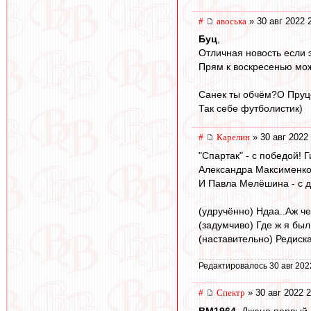
#
авоська
» 30 авг 2022 
Буц
,
Отличная новость если 
Прям к воскресенью мож
Санек ты обчём?О Пруц
Так себе футболистик)
#
Карелин
» 30 авг 2022
"Спартак" - с победой! 
Александра Максименко -
И Павла Мелёшина - с 
(удручённо) Ндаа..Аж ч
(задумчиво) Где ж я бы
(наставительно) Редиска
Редактировалось 30 авг 202
#
Спектр
» 30 авг 2022 2
BM1964
, Джано первый 