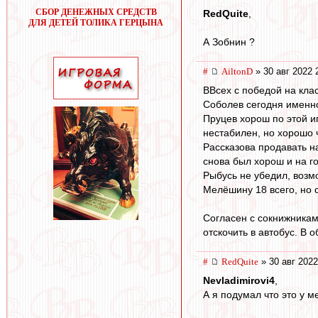
СБОР ДЕНЕЖНЫХ СРЕДСТВ
RedQuite
,
ДЛЯ ДЕТЕЙ ТОЛИКА ГЕРЦЫНА
А Зобнин ?
#
AiltonD
» 30 авг 2022 
ВВсех с победой на клас
Соболев сегодня именно
Пруцев хорош по этой и
нестабилен, но хорошо 
Рассказова продавать на
снова был хорош и на го
Рыбусь не убедил, возм
Мелёшину 18 всего, но 
Согласен с сокнижниками
отскочить в автобус. В
#
RedQuite
» 30 авг 2022
Nevladimirovi4
,
А я подумал что это у ме