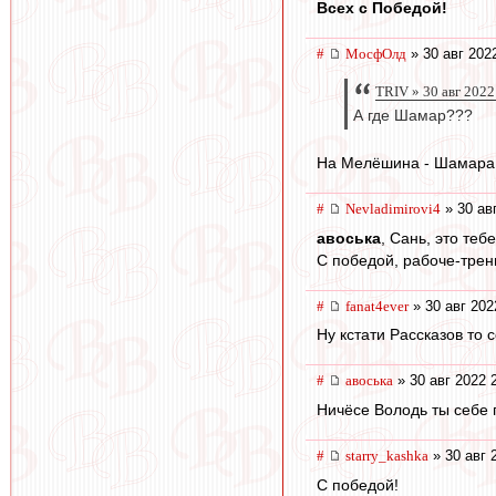
Всех с Победой!
#
МосфОлд
» 30 авг 202
TRIV » 30 авг 2022
А где Шамар???
На Мелёшина - Шамара,
#
Nevladimirovi4
» 30 ав
авоська
, Сань, это теб
С победой, рабоче-трен
#
fanat4ever
» 30 авг 202
Ну кстати Рассказов то 
#
авоська
» 30 авг 2022 
Ничёсе Володь ты себе 
#
starry_kashka
» 30 авг 
С победой!