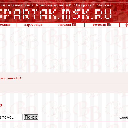
оманда
карта мира
магазин ВВ
гостевая ВВ
ф
вая книга ВВ
22
Сооб
5