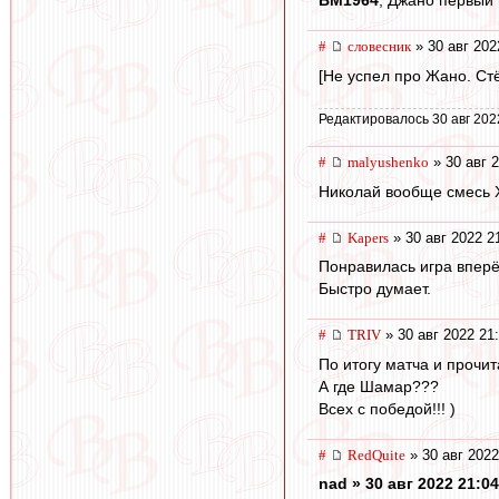
#
словесник
» 30 авг 202
[Не успел про Жано. Стёр
Редактировалось 30 авг 202
#
malyushenko
» 30 авг 
Николай вообще смесь Х
#
Kapers
» 30 авг 2022 2
Понравилась игра вперё
Быстро думает.
#
TRIV
» 30 авг 2022 21
По итогу матча и прочит
А где Шамар???
Всех с победой!!! )
#
RedQuite
» 30 авг 2022
nad » 30 авг 2022 21:04