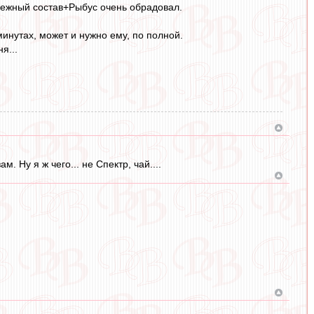
лодежный состав+Рыбус очень обрадовал.
минутах, может и нужно ему, по полной.
я...
 Ну я ж чего... не Спектр, чай....