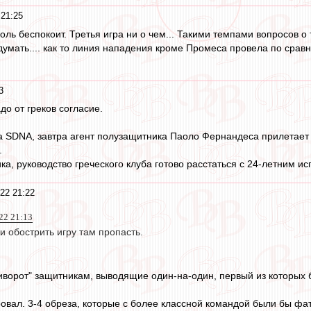
 21:25
ль беспокоит. Третья игра ни о чем... Такими темпами вопросов о 
думать.... как то линия нападения кроме Промеса провела по сра
3
до от греков согласие.
SDNA, завтра агент полузащитника Паоло Фернандеса прилетает в
.
а, руководство греческого клуба готово расстаться с 24-летним и
22 21:22
022 21:13
и обострить игру там пропасть.
иворот" защитникам, выводящие один-на-один, первый из которых 
ровал. 3-4 обреза, которые с более классной командой были бы ф