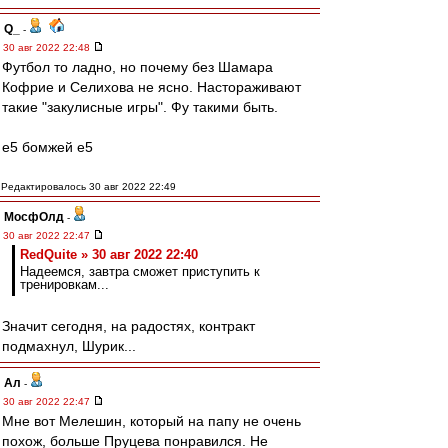
Q_
-
30 авг 2022 22:48
Футбол то ладно, но почему без Шамара
Кофрие и Селихова не ясно. Настораживают
такие "закулисные игры". Фу такими быть.
е5 бомжей е5
Редактировалось 30 авг 2022 22:49
МосфОлд
-
30 авг 2022 22:47
RedQuite » 30 авг 2022 22:40
Надеемся, завтра сможет приступить к
тренировкам...
Значит сегодня, на радостях, контракт
подмахнул, Шурик...
Ал
-
30 авг 2022 22:47
Мне вот Мелешин, который на папу не очень
похож, больше Пруцева понравился. Не