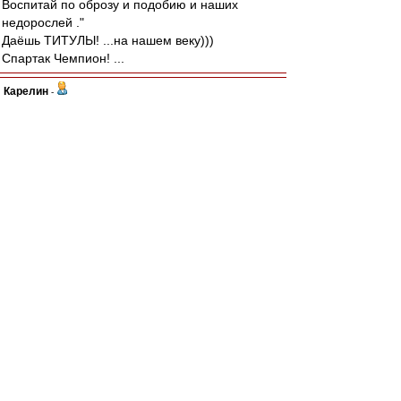
Воспитай по оброзу и подобию и наших
недорослей ."
Даёшь ТИТУЛЫ! ...на нашем веку)))
Спартак Чемпион! ...
Карелин
-
30 авг 2022 22:15
Да не, какой Пруцев Булатов. Виктора с места
и от мяча сдвинуть невозможно было.
"ВитяБулатов" - это нынешний Глебов в
"Ростове".
Скорее наш Данил похож на Сидорова. Так же
вовремя избавляется от мяча, по делу в
основном и вперёд. А главное - его передачи
удобны партнёрам и делает их Пруцев при
сопротивлении и при ограниченных месте и
времени. Это важно.
Авверс
-
30 авг 2022 22:10
Ага, а сам не читает.
Хотяааа, может ты Дьедоннефоб? И это вот