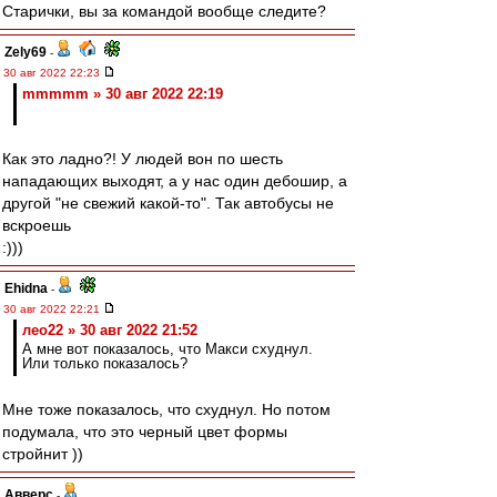
Старички, вы за командой вообще следите?
Zely69
-
30 авг 2022 22:23
mmmmm » 30 авг 2022 22:19
Как это ладно?! У людей вон по шесть
нападающих выходят, а у нас один дебошир, а
другой "не свежий какой-то". Так автобусы не
вскроешь
:)))
Ehidna
-
30 авг 2022 22:21
лео22 » 30 авг 2022 21:52
А мне вот показалось, что Макси схуднул.
Или только показалось?
Мне тоже показалось, что схуднул. Но потом
подумала, что это черный цвет формы
стройнит ))
Авверс
-