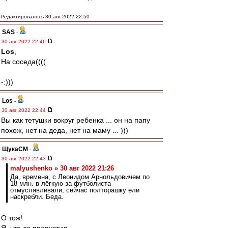
Редактировалось 30 авг 2022 22:50
SAS
-
30 авг 2022 22:46
Los
,
На соседа((((
-:)))
Los
-
30 авг 2022 22:44
Вы как тетушки вокруг ребенка ... он на папу
похож, нет на деда, нет на маму ... )))
ЩукаСМ
-
30 авг 2022 22:43
malyushenko » 30 авг 2022 21:26
Да, времена, с Леонидом Арнольдовичем по
18 млн. в лёгкую за футболиста
отмуслявливали, сейчас полторашку ели
наскребли. Беда.
О тож!