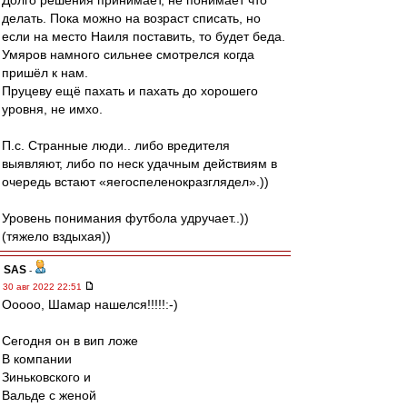
Долго решения принимает, не понимает что
делать. Пока можно на возраст списать, но
если на место Наиля поставить, то будет беда.
Умяров намного сильнее смотрелся когда
пришёл к нам.
Пруцеву ещё пахать и пахать до хорошего
уровня, не имхо.
П.с. Странные люди.. либо вредителя
выявляют, либо по неск удачным действиям в
очередь встают «яегоспеленокразглядел».))
Уровень понимания футбола удручает..))
(тяжело вздыхая))
SAS
-
30 авг 2022 22:51
Ооооо, Шамар нашелся!!!!!:-)
Сегодня он в вип ложе
В компании
Зиньковского и
Вальде с женой