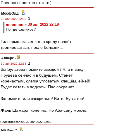
Препоны понятно от кого(
МосфОлд
-
30 авг 2022 22:38
mmmmm » 30 авг 2022 22:19
Но где Селихов?
Гильермо сказал. что в среду начнёт
тренироваться, после болезни...
Авверс
-
30 авг 2022 22:38
Вы Булатова помните звездой ЛЧ, а я вижу
Пруцева сейчас и в будущем. Станет
коренастым, слегка угловатым клещём, ей-ей!
Будет летать в подкаты. Пас сохранит.
Запомните или заскриньте! Ви-тя Бу-латов!
Жаль Шамара, конечно. Но Аба-сану можно.
Редактировалось 30 авг 2022 22:40
Nikiforoff
-