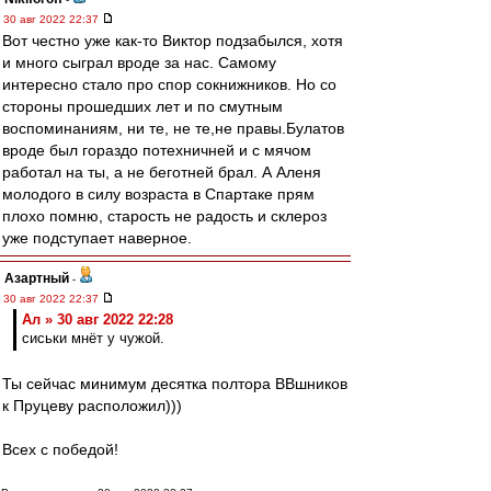
30 авг 2022 22:37
Вот честно уже как-то Виктор подзабылся, хотя
и много сыграл вроде за нас. Самому
интересно стало про спор сокнижников. Но со
стороны прошедших лет и по смутным
воспоминаниям, ни те, не те,не правы.Булатов
вроде был гораздо потехничней и с мячом
работал на ты, а не беготней брал. А Аленя
молодого в силу возраста в Спартаке прям
плохо помню, старость не радость и склероз
уже подступает наверное.
Азартный
-
30 авг 2022 22:37
Ал » 30 авг 2022 22:28
сиськи мнёт у чужой.
Ты сейчас минимум десятка полтора ВВшников
к Пруцеву расположил)))
Всех с победой!