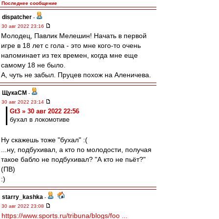
Последнее сообщение
dispatcher
-
30 авг 2022 23:16
Молодец, Павлик Мелешин! Начать в первой
игре в 18 лет с гола - это мне кого-то очень
напоминает из тех времен, когда мне еще
самому 18 не было.
А, чуть не забыл. Пруцев похож на Аленичева.
ЩукаСМ
-
30 авг 2022 23:14
Gt3 » 30 авг 2022 22:56
бухал в локомотиве
Ну скажешь тоже "бухал" :(
...ну, подбухивал, а кто по молодости, получая
такое бабло не подбухивал? "А кто не пьёт?"
(ПВ)
:)
starry_kashka
-
30 авг 2022 23:08
https://www.sports.ru/tribuna/blogs/foo ...