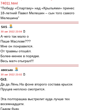
74011.html
"Победу «Спартаку» над «Крыльями» принес
18-летний Павел Мелешин – сын того самого
Мелешина"
SAS
-
30 авг 2022 23:04
А чего так мало о
Паше Маслове???
Мне он понравился.
От травмы отошёл.
Более-менее в порядке.
Весь матч отыграл!!!
авоська
-
30 авг 2022 23:02
Gt3
,
Да да Лёнь.На фоне второго состава крысок
Пруцев неплохо смотрится.
Эта полторашка выстрелит куда лучше тех
восемнадцати.
Гадом буду.