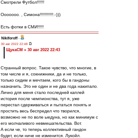
Смотрели Футбол!!!!!!
Ооооооо. , Симона!!!!!!!!!!!:-)))
Есть фотки в СМИ!!!!!
Nikiforoff
-
30 авг 2022 22:48
ЩукаСМ » 30 авг 2022 22:43
Странный вопрос. Такое чувство, что многие, в
том числе и я, сокнижники, да и не только,
только сидим и мечтаем, кого бы в гандоны
назначить. Это не один и не два года накипало.
Лично для меня стало последней каплей
история после чемпионства, тут я, уже
перестал сдерживаться и пытаться понять и
простить весь беспредел что творился,
возможно не по воле ыедуна, но как минимум с
его молчаливого невмешательства. Вот.
А если че, то теперь коллективный гандон
будет, если ниче не изменится. Лукойл.