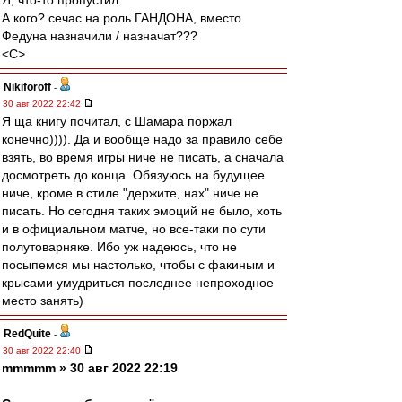
Я, что-то пропустил.
А кого? сечас на роль ГАНДОНА, вместо
Федуна назначили / назначат???
<C>
Nikiforoff
-
30 авг 2022 22:42
Я ща книгу почитал, с Шамара поржал
конечно)))). Да и вообще надо за правило себе
взять, во время игры ниче не писать, а сначала
досмотреть до конца. Обязуюсь на будущее
ниче, кроме в стиле "держите, нах" ниче не
писать. Но сегодня таких эмоций не было, хоть
и в официальном матче, но все-таки по сути
полутоварняке. Ибо уж надеюсь, что не
посыпемся мы настолько, чтобы с факиным и
крысами умудриться последнее непроходное
место занять)
RedQuite
-
30 авг 2022 22:40
mmmmm » 30 авг 2022 22:19