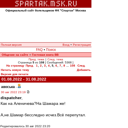
Официальный сайт болельщиков ФК "Спартак" Москва
Полная версия
Вход
•
Регистрация
FAQ
•
Поиск
Общение на сайте
Гостевая книга ВВ
»
Пред. тема
|
След. тема
Страница
5
из
108
[ Сообщений: 5368 ]
На страницу
Пред.
1
,
2
,
3
,
4
,
5
,
6
,
7
,
8
...
108
След.
Начать новую тему
Добавить
Версия для печати
01.08.2022 - 31.08.2022
авоська
-
30 авг 2022 23:19
dispatcher
,
Как на Аленичева?На Шамара же!
А,не.Шамар бесследно исчез.Всё перепутал.
Редактировалось 30 авг 2022 23:20