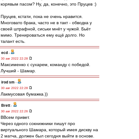
корявым пасом? Ну, да, конечно, это Пруцев :)
Пруцев, кстати, пока не очень нравится.
Многовато брака, часто не в такт - обводка у
своей штрафной, сиськи мнёт у чужой. Бьёт
мимо. Тренироваться ему ещё долго. Но
талант есть.
ecd
-
30 авг 2022 22:28
Максименко с сухарем, команду с победой.
Лучший - Шамар.
irod sm
-
30 авг 2022 22:28
Лакмусовая бумажка.))
Brett
-
30 авг 2022 22:26
ВВсем привет.
Через одного сокнижники пишут про
виртуального Шамара, который имея дискву на
2 матча, должен был сегодня выйти в основе.