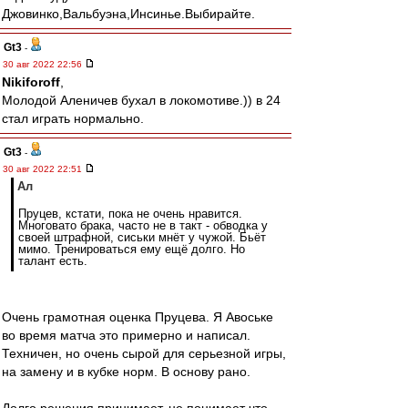
Джовинко,Вальбуэна,Инсинье.Выбирайте.
Gt3
-
30 авг 2022 22:56
Nikiforoff
,
Молодой Аленичев бухал в локомотиве.)) в 24
стал играть нормально.
Gt3
-
30 авг 2022 22:51
Ал
Пруцев, кстати, пока не очень нравится.
Многовато брака, часто не в такт - обводка у
своей штрафной, сиськи мнёт у чужой. Бьёт
мимо. Тренироваться ему ещё долго. Но
талант есть.
Очень грамотная оценка Пруцева. Я Авоське
во время матча это примерно и написал.
Техничен, но очень сырой для серьезной игры,
на замену и в кубке норм. В основу рано.