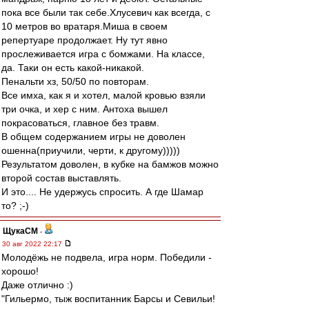
пока все были так себе.Хлусевич как всегда, с
10 метров во вратаря.Миша в своем
репертуаре продолжает. Ну тут явно
прослеживается игра с бомжами. На классе,
да. Таки он есть какой-никакой.
Пенальти хз, 50/50 по повторам.
Все имха, как я и хотел, малой кровью взяли
три очка, и хер с ним. Антоха вышел
покрасоваться, главное без травм.
В общем содержанием игры не доволен
ошенна(приучили, черти, к другому)))))
Результатом доволен, в кубке на бамжов можно
второй состав выставлять.
И это.... Не удержусь спросить. А где Шамар
то? ;-)
ЩукаСМ
-
30 авг 2022 22:17
Молодёжь не подвела, игра норм. Победили -
хорошо!
Даже отлично :)
"Гильермо, тыж воспитанник Барсы и Севильи!