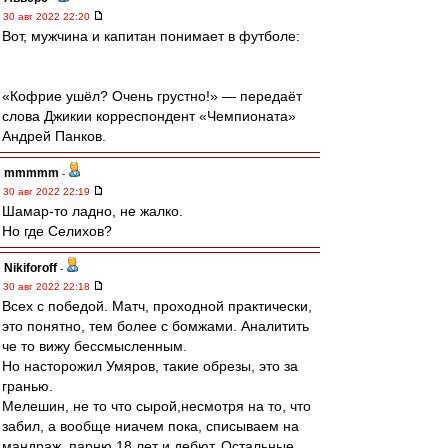
30 авг 2022 22:20
Вот, мужчина и капитан понимает в футболе:
«Кофрие ушёл? Очень грустно!» — передаёт
слова Джикии корреспондент «Чемпионата»
Андрей Панков.
mmmmm
-
30 авг 2022 22:19
Шамар-то ладно, не жалко.
Но где Селихов?
Nikiforoff
-
30 авг 2022 22:18
Всех с победой. Матч, проходной практически,
это понятно, тем более с бомжами. Аналитить
че то вижу бессмысленным.
Но насторожил Умяров, такие обрезы, это за
гранью.
Мелешин, не то что сырой,несмотря на то, что
забил, а вообще ниачем пока, списываем на
мандраж, парню 18 лет и дебют. Остальные