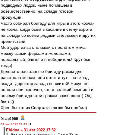
подводных лодок, ныне почившем в
бозе,естественно, на складе готовой
продукции.
Часто собирал бригаду для игры в этого козла-
не козла, когда бьём в касание в стену-ворота
на складе со всеми рядами стеллажей и других
препятствий.
Мой удар из-за стелажей с пролётом мяча
между всеми фермами-железками,
нереальный, блять! и я победитель! Крут был
тогда)
Деловито расставляю бригаду раком для
расстрела мячом, они стоят и тут... на склад
входит директор завода со свитой! Нихуя не
поняли они, конечно, что я великий чемпион и
почему бригада стоит раком возле ворот) Ох,
блять((
Хрен бы кто из Спартака так же бы пробил)
Увар1969
-
31 авг 2022 21:43
Ehidna » 31 авг 2022 17:32