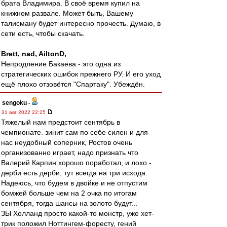
брата Владимира. В своё время купил на
книжном развале. Может быть, Вашему
талисману будет интересно прочесть. Думаю, в
сети есть, чтобы скачать.
Brett, nad, AiltonD,
Непродление Бакаева - это одна из
стратегических ошибок прежнего РУ. И его уход
ещё плохо отзовётся "Спартаку". Убеждён.
sengoku
-
31 авг 2022 22:25
Тяжелый нам предстоит сентябрь в
чемпионате. зинит сам по себе силен и для
нас неудобный соперник, Ростов очень
организованно играет, надо признать что
Валерий Карпин хорошо поработал, и лохо -
дерби есть дерби, тут всегда на три исхода.
Надеюсь, что будем в двойке и не отпустим
бомжей больше чем на 2 очка по итогам
сентября, тогда шансы на золото будут...
ЗЫ Холланд просто какой-то монстр, уже хет-
трик положил Ноттингем-форесту, гений