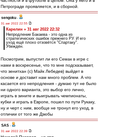
частности и в футболе в целом. Она у него и в
Петрограде проявляется, и в сборной.
sengoku
-
31 авг 2022 22:55
Карелин » 31 авг 2022 22:32
Непродление Бакаева - это одна из
стратегических ошибок прежнего РУ. И его
уход ещё плохо отзовётся "Спартаку".
Убеждён.
Посмотрим, выпустит ли его Семак в игре с
нами в воскресенье, что то мне подсказывает,
что зенитхан (с) Майк Лебедев) выйдет в
основе и доставит нам много проблем. А что
касается его непродления - думаю тут не было
ни одного варианта, это выбор его лично,
играть в зините и выигрывать чемпионаты,
кубки и играть в Европе, пошел по пути Рукаку,
ну и черт с ним, вообще не тронул его уход, в
отличии от того же Дзюбы
SAS
-
31 авг 2022 22:39