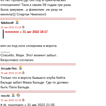
43 лет прошло.До сих пор в приятельских
отношениях! Таня,к своим 58 годам,три раза
была замужем...а фамилию ,не разу не
меняла!)) Спартак Чемпион!)
Nikiforoff
-
31 авг 2022 21:29
mmmmm » 31 авг 2022 18:17
мяч из под ноги соперника в ворота.
_____
Спасибо, Марк. Этот момент забыл.
Безусловно согласен.
Arcade Fire
-
31 авг 2022 21:20
Только что в ворота бывшего клуба Кейта
Бальде забил Мама Бальде. Где-то должен
быть Папа Бальде.
recchi
-
31 авг 2022 21:16
# dr. noormann » 31 авг 2022 21:05