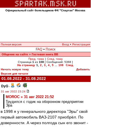
Официальный сайт болельщиков ФК "Спартак" Москва
Полная версия
Вход
•
Регистрация
FAQ
•
Поиск
Общение на сайте
Гостевая книга ВВ
»
Пред. тема
|
След. тема
Страница
1
из
108
[ Сообщений: 5368 ]
На страницу
1
,
2
,
3
,
4
,
5
...
108
След.
Начать новую тему
Добавить
Версия для печати
01.08.2022 - 31.08.2022
DyG
-
31 авг 2022 23:24
MOROC » 31 авг 2022 21:52
Трудился с годик на оборонном предприятии
Эра
в 1998 я у генерального директора "Эры" свой
первый автомобиль ВАЗ-2107 приобрёл. По
довернности. А через полгода сын его звонит -