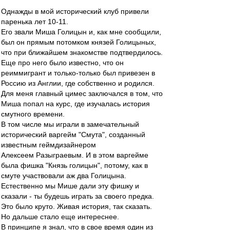
Однажды в мой исторический клуб привели
паренька лет 10-11.
Его звали Миша Голицын и, как мне сообщили,
был он прямым потомком князей Голицыных,
что при ближайшем знакомстве подтвердилось.
Еще про него было известно, что он
реиммигрант и только-только был привезен в
Россию из Англии, где собственно и родился.
Для меня главный цимес заключался в том, что
Миша попал на курс, где изучалась история
смутного времени.
В том числе мы играли в замечательный
исторический варгейм "Смута", созданный
известным геймдизайнером
Алексеем Разыграевым. И в этом варгейме
была фишка "Князь голицын", потому, как в
смуте участвовали аж два Голицына.
Естественно мы Мише дали эту фишку и
сказали - ты будешь играть за своего предка.
Это было круто. Живая история, так сказать.
Но дальше стало еще интереснее.
В принципе я знал, что в свое время один из