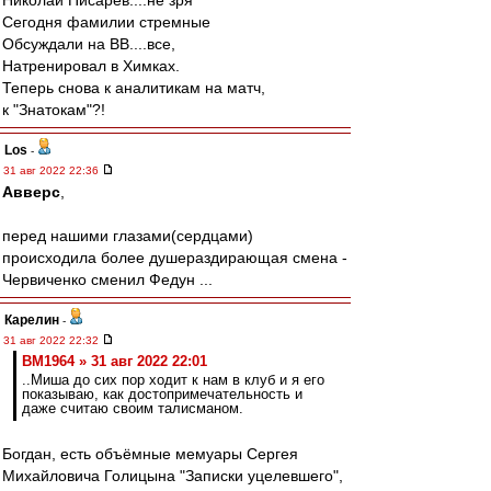
Николай Писарев....не зря
Сегодня фамилии стремные
Обсуждали на ВВ....все,
Натренировал в Химках.
Теперь снова к аналитикам на матч,
к "Знатокам"?!
Los
-
31 авг 2022 22:36
Авверс
,
перед нашими глазами(сердцами)
происходила более душераздирающая смена -
Червиченко сменил Федун ...
Карелин
-
31 авг 2022 22:32
BM1964 » 31 авг 2022 22:01
..Миша до сих пор ходит к нам в клуб и я его
показываю, как достопримечательность и
даже считаю своим талисманом.
Богдан, есть объёмные мемуары Сергея
Михайловича Голицына "Записки уцелевшего",