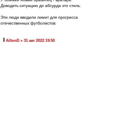
Доводить ситуацию до абсурда это стиль.
Эти люди вводили лимит для прогресса
отечественных футболистов.
AiltonD » 31 авг 2022 19:50
Почему-то у немцев куча региональных
любительских лиг, команд никоим образом не
мешает развитию профессионального
футбола.
"Скажите государю, что у англичан ружья
кирпичом не чистят: пусть чтобы и у нас не
чистили, а то, храни бог войны, они
стрелять не годятся. И с этою верностью
левша перекрестился и помер."
Лесков, 1881
AiltonD
-
31 авг 2022 19:50
Команды из медиалиги раскручивают медиа,