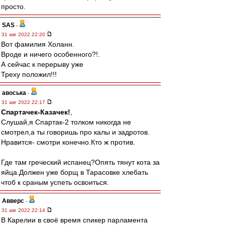
просто.
SAS
-
31 авг 2022 22:20
Вот фамилия Холанн.
Вроде и ничего особенного?!.
А сейчас к перерыву уже
Треху положил!!!
авоська
-
31 авг 2022 22:17
Спартачек-Казачек!
,
Слушай,я Спартак-2 толком никогда не
смотрел,а ты говоришь про калы и задротов.
Нравится- смотри конечно.Кто ж против.
Где там греческий испанец?Опять тянут кота за
яйца.Должен уже борщ в Тарасовке хлебать
чтоб к сраным успеть освоиться.
Авверс
-
31 авг 2022 22:14
В Карелии в своё время спикер парламента