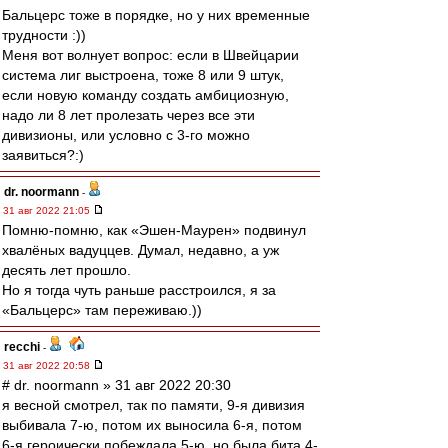
Бальцерс тоже в порядке, но у них временные
трудности :))
Меня вот волнует вопрос: если в Швейцарии
система лиг выстроена, тоже 8 или 9 штук,
если новую команду создать амбициозную,
надо ли 8 лет пролезать через все эти
дивизионы, или условно с 3-го можно
заявиться?:)
dr. noormann
-
31 авг 2022 21:05
Помню-помню, как «Эшен-Маурен» подвинул
хвалёных вадуццев. Думал, недавно, а уж
десять лет прошло.
Но я тогда чуть раньше расстроился, я за
«Бальцерс» там переживаю.))
recchi
-
31 авг 2022 20:58
# dr. noormann » 31 авг 2022 20:30
я весной смотрел, так по памяти, 9-я дивизия
выбивала 7-ю, потом их выносила 6-я, потом
6-я героически побеждала 5-ю, но была бита 4-