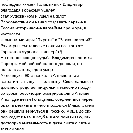
последних князей Голицыных - Владимир,
благодаря Горькому уцелел,
стал художником и ушел на флот.
Впоследствии он начал создавать первые в
России исторические варгеймы про море, в
частности
знаменитые игры "Пираты" и "Захват колоний".
Эти игры печатались с подачи все того же
Горького в журнале "пионер" (!).
Но в конце концов судьба Владимира настигла.
Перед самой войной на него донесли, он
попал в лагерь, где и умер.
А его внук в 90-е поехал в Англию и там
встретил Татьяну .... Голицыну! Свою дальнюю
дальнюю родственницу, чьи княжеские предки
во время революции эмигрировали в Англию.
И вот две ветви Голицыных соединились через
брак, в результате чего и родился Миша. Затем
они решили вернуться в Россию. Миша до сих
пор ходит к нам в клуб и я его показываю, как
достопримечательность и даже считаю своим
талисманом.