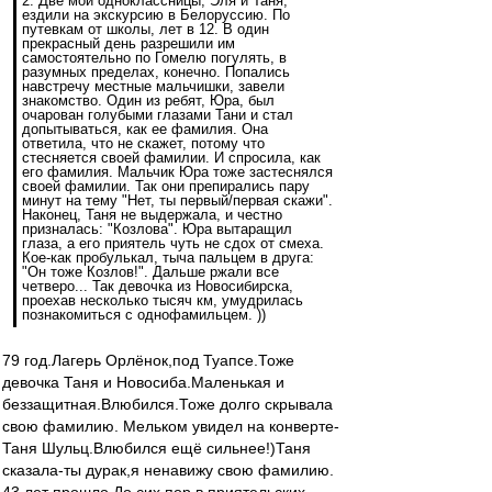
2. Две мои одноклассницы, Эля и Таня,
ездили на экскурсию в Белоруссию. По
путевкам от школы, лет в 12. В один
прекрасный день разрешили им
самостоятельно по Гомелю погулять, в
разумных пределах, конечно. Попались
навстречу местные мальчишки, завели
знакомство. Один из ребят, Юра, был
очарован голубыми глазами Тани и стал
допытываться, как ее фамилия. Она
ответила, что не скажет, потому что
стесняется своей фамилии. И спросила, как
его фамилия. Мальчик Юра тоже застеснялся
своей фамилии. Так они препирались пару
минут на тему "Нет, ты первый/первая скажи".
Наконец, Таня не выдержала, и честно
призналась: "Козлова". Юра вытаращил
глаза, а его приятель чуть не сдох от смеха.
Кое-как пробулькал, тыча пальцем в друга:
"Он тоже Козлов!". Дальше ржали все
четверо... Так девочка из Новосибирска,
проехав несколько тысяч км, умудрилась
познакомиться с однофамильцем. ))
79 год.Лагерь Орлёнок,под Туапсе.Тоже
девочка Таня и Новосиба.Маленькая и
беззащитная.Влюбился.Тоже долго скрывала
свою фамилию. Мельком увидел на конверте-
Таня Шульц.Влюбился ещё сильнее!)Таня
сказала-ты дурак,я ненавижу свою фамилию.