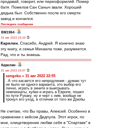
продавай, говорит, или переоформляй. Помер
батя. Помелов Сан Саныч звали. Хороший
дядька был. Собственно после его смерти
завод и кончился.
Последнее сообщение
BM1964
-
31 авг 2022 23:24
Карелин
, Спасибо, Андрей. Я конечно знаю
эту книгу, и семья Михаила тоже, разумеется.
Рад, что и ты знаешь.
Карелин
-
31 авг 2022 23:07
sengoku » 31 авг 2022 22:55
..А что касается его непродления - думаю тут
не было ни одного варианта, это выбор его
лично, играть в зините и выигрывать
чемпионаты, кубки и играть в Европе, пошел
по пути Рукаку, ну и черт с ним, вообще не
тронул его уход, в отличии от того же Дзюбы
Не считаю, что Вы правы, Алексей. Особенно в
сравнении с кейсом Дедпула. Этот игрок, по
мне, олицетворение любви себя в "Спартаке" в