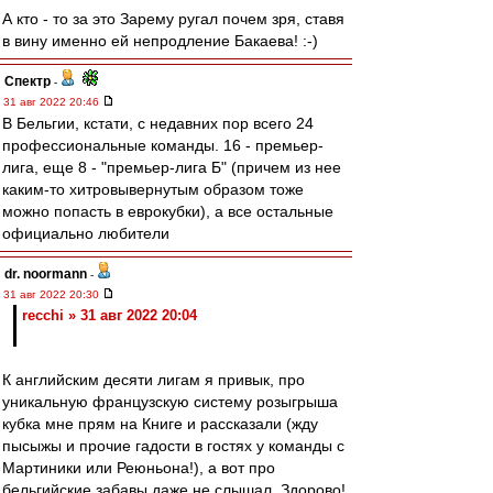
А кто - то за это Зарему ругал почем зря, ставя
в вину именно ей непродление Бакаева! :-)
Спектр
-
31 авг 2022 20:46
В Бельгии, кстати, с недавних пор всего 24
профессиональные команды. 16 - премьер-
лига, еще 8 - "премьер-лига Б" (причем из нее
каким-то хитровывернутым образом тоже
можно попасть в еврокубки), а все остальные
официально любители
dr. noormann
-
31 авг 2022 20:30
recchi » 31 авг 2022 20:04
К английским десяти лигам я привык, про
уникальную французскую систему розыгрыша
кубка мне прям на Книге и рассказали (жду
пысыжы и прочие гадости в гостях у команды с
Мартиники или Реюньона!), а вот про
бельгийские забавы даже не слышал. Здорово!