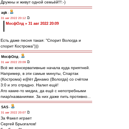
Дружны и живут одной семьёй!!!:-)
agk
-
31 авг 2022 20:12
МосфОлд » 31 авг 2022 20:09
Есть даже песня такая: "Спорит Вологда и
спорит Кострома")))
МосфОлд
-
31 авг 2022 20:09
Всё же консервативные начала куда приятней.
Например, в эти самые минуты, Спартак
(Кострома) е@ёт Динамо (Вологда) со счётом
3:0 и это отрадно. Налил ещё!
Ато какие-то медиа, да ещё с непотребными
пиар/названиями. За них даже пить противно...
SAS
-
31 авг 2022 20:07
За Факел играет
Сергей Брызгалов!