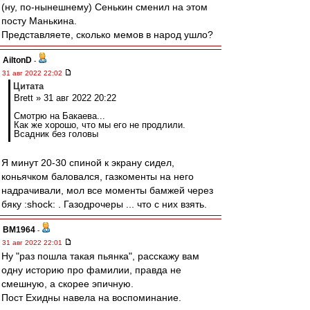
(ну, по-нынешнему) Сенькин сменил на этом
посту Манькина.
Представляете, сколько мемов в народ ушло?
AiltonD
-
31 авг 2022 22:02
Цитата
Brett » 31 авг 2022 20:22
Смотрю на Бакаева...
Как же хорошо, что мы его не продлили.
Всадник без головы
Я минут 20-30 спиной к экрану сидел,
коньячком баловался, газкоменты на него
надрачивали, мол все моменты бамжей через
бяку :shock: . Газодрочеры ... что с них взять.
BM1964
-
31 авг 2022 22:01
Ну "раз пошла такая пьянка", расскажу вам
одну историю про фамилии, правда не
смешную, а скорее эпичную.
Пост Ехидны навела на воспоминание.