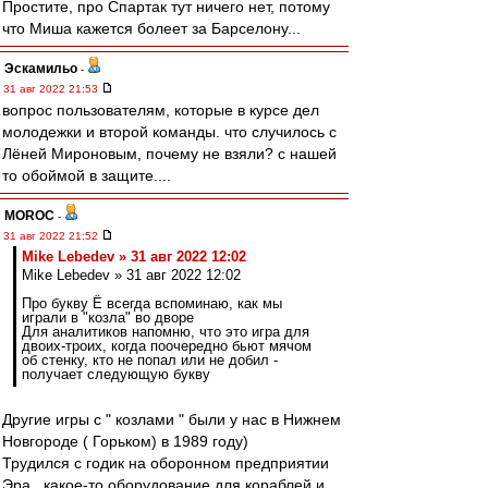
Простите, про Спартак тут ничего нет, потому
что Миша кажется болеет за Барселону...
Эскамильо
-
31 авг 2022 21:53
вопрос пользователям, которые в курсе дел
молодежки и второй команды. что случилось с
Лёней Мироновым, почему не взяли? с нашей
то обоймой в защите....
MOROC
-
31 авг 2022 21:52
Mike Lebedev » 31 авг 2022 12:02
Mike Lebedev » 31 авг 2022 12:02
Про букву Ё всегда вспоминаю, как мы
играли в "козла" во дворе
Для аналитиков напомню, что это игра для
двоих-троих, когда поочередно бьют мячом
об стенку, кто не попал или не добил -
получает следующую букву
Другие игры с " козлами " были у нас в Нижнем
Новгороде ( Горьком) в 1989 году)
Трудился с годик на оборонном предприятии
Эра , какое-то оборудование для кораблей и