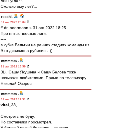
Без Гугла?!-
Сколько ему лет?...
recchi
-
31 авг 2022 20:04
# dr. noormann » 31 авг 2022 18:25
Про пятые-шестые лиги.
----
в кубке Бельгии на ранних стадиях команды из
9-го дивизиона рубились :))
mmmmm
-
31 авг 2022 19:59
ЗЫ. Сашу Якушева и Сашу Белова тоже
называли любителями. Прямо по телевизору.
Николай Озеров.
mmmmm
-
31 авг 2022 19:51
vital_23
,
Смотреть не буду.
Но составчики просмотрел.
У бомжей новый бразилец - вратарь.