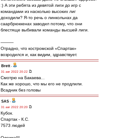
:) А эти ребята из девятой лиги до игр с
командами из насколько высоких лиг
доходили? Я-то речь о линкольнах да
саарбрюккенах заводил потому, что они
блестяще выбивали команды высшей лиги.
———
Отрадно, что костромской «Спартак»
возродился и, как видим, здравствует.
Brett
-
31 авг 2022 20:22
Смотрю на Бакаева...
Как же хорошо, что мы его не продлили.
Всадник без головы
SAS
-
31 авг 2022 20:20
Кубок.
Спартак - К.С.
7573 людей
Олежка!!!