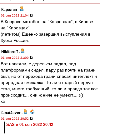
Карелин
-
01 сен 2022 21:04
В Коврове мотобол на "Ковровцах", в Кирове -
на "Кировцах".
(петитом) Ещенко завершил выступления в
Кубке России.
Nikiforoff
-
01 сен 2022 21:00
Вот навеяли, с деревьем падал, под
платформами сидел, пару раз почти на грани
был, но от перехода грани спасал интеллект и
природная смекалка. То ли я старый пердун
стал, много требующий, то ли и правда так все
происходит.... они ж ниче не умеют.... (((
хз
fanat4ever
-
01 сен 2022 20:52
SAS » 01 сен 2022 20:42