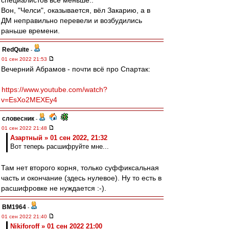
специалистов всё меньше..
Вон, "Челси", оказывается, вёл Закарию, а в
ДМ неправильно перевели и возбудились
раньше времени.
RedQuite
-
01 сен 2022 21:53
Вечерний Абрамов - почти всё про Спартак:
https://www.youtube.com/watch?
v=EsXo2MEXEy4
словесник
-
01 сен 2022 21:48
Азартный » 01 сен 2022, 21:32
Вот теперь расшифруйте мне...
Там нет второго корня, только суффиксальная
часть и окончание (здесь нулевое). Ну то есть в
расшифровке не нуждается :-).
BM1964
-
01 сен 2022 21:40
Nikiforoff » 01 сен 2022 21:00