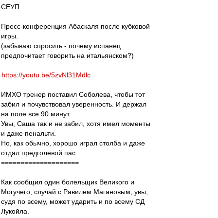
СЕУП.
Пресс-конференция Абаскаля после кубковой
игры.
(забываю спросить - почему испанец
предпочитает говорить на итальянском?)
https://youtu.be/5zvNl31Mdlc
ИМХО тренер поставил Соболева, чтобы тот
забил и почувствовал уверенность. И держал
на поле все 90 минут.
Увы, Саша так и не забил, хотя имел моменты
и даже пенальти.
Но, как обычно, хорошо играл столба и даже
отдал предголевой пас.
====================
Как сообщил один болельщик Великого и
Могучего, случай с Равилем Магановым, увы,
судя по всему, может ударить и по всему СД
Лукойла.