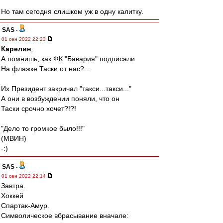
Но там сегодня слишком уж в одну калитку.
SAS
-
01 сен 2022 22:23
Карелин
,
А помнишь, как ФК "Бавария" подписали
На флажке Таски от нас?...
Их Президент закричал "такси...такси..."
А они в возбуждении поняли, что он
Таски срочно хочет?!?!
"Дело то громкое было!!!"
(МВИН)
-:)
SAS
-
01 сен 2022 22:14
Завтра.
Хоккей
Спартак-Амур.
Символическое вбрасывание вначале: