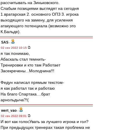
рассчитывать на Зиньковского.
Слабым позициями выглядят на сегодня
1.вратарская 2. основного ОПЗ 3. игрока
выходящего на замену, для усиления
атакующего потенциала (возможно это
К.Бальде).
SAS
-
02 сен 2022 10:15
я так понимаю,
Абаскаль стал темнить-
Тренировки и кто там Работает
Засекречены...Молодчина!!!
Федун написал прямым текстом-
я как работал так и работаю
На благо Спартака....брат
арнольдыча?!(
wert_vao
-
02 сен 2022 09:01
И вот как голосУвать за лучшего игрока и гол?
При предыдущих тренерах такая проблема не