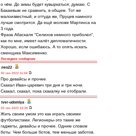
о чём. До зимы будет кувыркаться, думаю. С
Бакаевым не сравнить, в общем. Тот же
малоизвестный, и оттуда же, Пруцев намного
лучше смотрится. Да ещё моложе Мартинса на
3 года.
Фраза Абаскаля "Селихов немного приболел",
как по мне, имеет налёт дипломатичности.
Хорошо, если ошибаюсь. А то опять искать
сменщика Максименко.
Последнее сообщение
лео22
-
02 сен 2022 11:04
Про девайсы и прочее.
Скакал Иван-царевич три дня и три ночи.
Скакал, скакал, пока скакалку не отобрали.
tver-udomlya
-
02 сен 2022 10:36
Жить своим умом это как играть своими
футболистами. Легионеры-это такие же
гаджеты, девайсы и прочее. Одним словом
боты. Чем больше ботов, тем меньше заботов.