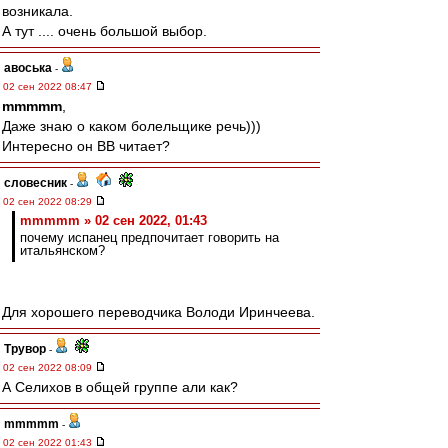
возникала.
А тут .... очень большой выбор.
авоська
-
02 сен 2022 08:47
mmmmm
,
Даже знаю о каком болельщике речь)))
Интересно он ВВ читает?
словесник
-
02 сен 2022 08:29
mmmmm » 02 сен 2022, 01:43
почему испанец предпочитает говорить на
итальянском?
Для хорошего переводчика Володи Иринчеева.
Трувор
-
02 сен 2022 08:09
А Селихов в общей группе али как?
mmmmm
-
02 сен 2022 01:43