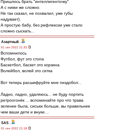
Пришлось брать "интеллигенточку".
А с ними же сложно.
Не так сказал, не похвалил, уже губы
надувает).
А простую бабу, без рефлексии уже стало
сложно сыскать...
Азартный
-
01 сен 2022 21:32
Вспомнилось
Футбол, фут это стопа
Баскетбол, баскет это корзина
Волейбол, волей это сетка
Вот теперь расшифруйте мне пиздобол...
Ладно, ладно, удаляюсь... не буду портить
ретроогонёк ... вспоминайте про что трава
зеленее была, сиськи больше, вы правильнее
чем ваши дети и внуки....
SAS
-
01 сен 2022 21:18