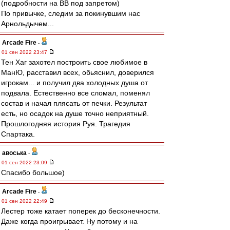
(подробности на ВВ под запретом)
По привычке, следим за покинувшим нас
Арнольдычем...
Arcade Fire
-
01 сен 2022 23:47
Тен Хаг захотел построить свое любимое в
МанЮ, расставил всех, обьяснил, доверился
игрокам... и получил два холодных душа от
подвала. Естественно все сломал, поменял
состав и начал плясать от печки. Результат
есть, но осадок на душе точно неприятный.
Прошлогодняя история Руя. Трагедия
Спартака.
авоська
-
01 сен 2022 23:09
Спасибо большое)
Arcade Fire
-
01 сен 2022 22:49
Лестер тоже катает поперек до бесконечности.
Даже когда проигрывает. Ну потому и на