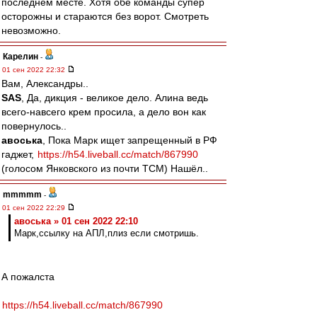
последнем месте. Хотя обе команды супер
осторожны и стараются без ворот. Смотреть
невозможно.
Карелин
-
01 сен 2022 22:32
Вам, Александры..
SAS
, Да, дикция - великое дело. Алина ведь
всего-навсего крем просила, а дело вон как
повернулось..
авоська
, Пока Марк ищет запрещенный в РФ
гаджет,
https://h54.liveball.cc/match/867990
(голосом Янковского из почти ТСМ) Нашёл..
mmmmm
-
01 сен 2022 22:29
авоська » 01 сен 2022 22:10
Марк,ссылку на АПЛ,плиз если смотришь.
А пожалста
https://h54.liveball.cc/match/867990