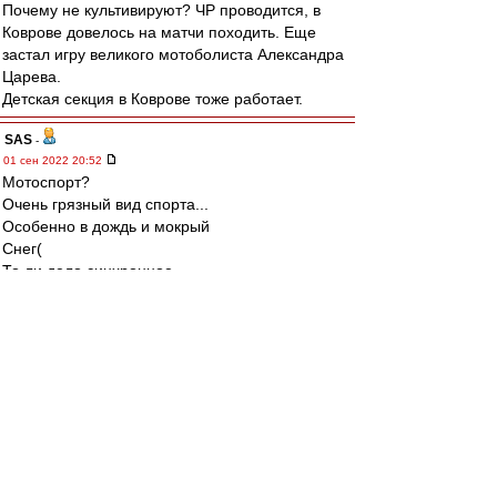
Почему не культивируют? ЧР проводится, в
Коврове довелось на матчи походить. Еще
застал игру великого мотоболиста Александра
Царева.
Детская секция в Коврове тоже работает.
SAS
-
01 сен 2022 20:52
Мотоспорт?
Очень грязный вид спорта...
Особенно в дождь и мокрый
Снег(
То ли дело синхронное
Плавание!!!
И главное мужиков тоже
Стали приобщать?!?!
-:)
////
Дмитрий!!!
Спасибо!
...я к тому что по ТВ хер показывают...