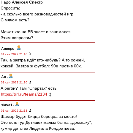
Надо Алексея Спектр
Спросить:
- а сколько всего разновидностей игр
С мячом есть?
Может кто на ВВ знает и занимался
Этим вопросом?
Авверс
-
01 сен 2022 21:16
Так, а завтра идёт кто-нибудь? А то хоккей,
хоккей. Завтра ж футбол: 90е против 00х.
Ал
-
01 сен 2022 21:16
А регби? Там "Спартак" есть!
https://trrl.ru/teams/2134
:)
slava1
-
01 сен 2022 21:13
Шамар будет бицца бороцца за место!
Это есть гуд.Детишек малых бы на ,,домашку",
кумир детства Людмила Кондратьева.