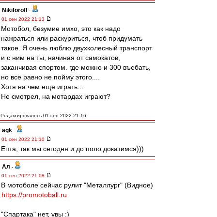
Nikiforoff
-
01 сен 2022 21:13
Мотобол, безумие имхо, это как надо
нажраться или раскуриться, чтоб придумать
такое. Я очень люблю двухколесный транспорт
и с ним на ты, начиная от самокатов,
заканчивая спортом. где можно и 300 въебать,
но все равно не пойму этого....
Хотя на чем еще играть...
Не смотрел, на мотардах играют?
Редактировалось 01 сен 2022 21:16
agk
-
01 сен 2022 21:10
Епта, так мы сегодня и до поло докатимся)))
Ал
-
01 сен 2022 21:08
В мотоболе сейчас рулит "Металлург" (Видное)
https://promotoball.ru
"Спартака" нет, увы :)