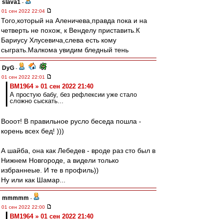
slava1
-
01 сен 2022 22:04
Того,который на Аленичева,правда пока и на
четверть не похож, к Венделу приставить.К
Бариусу Хлусевича,слева есть кому
сыграть.Малкома увидим бледный тень
DyG
-
01 сен 2022 22:01
BM1964 » 01 сен 2022 21:40
А простую бабу, без рефлексии уже стало
сложно сыскать...
Вооот! В правильное русло беседа пошла -
корень всех бед! )))
А шайба, она как Лебедев - вроде раз сто был в
Нижнем Новгороде, а видели только
избраннеые. И те в профиль))
Ну или как Шамар...
mmmmm
-
01 сен 2022 22:00
BM1964 » 01 сен 2022 21:40