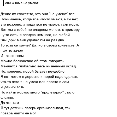
они ж ниче не умеют...
Денис их спасет то, что они "не умеют" все.
Понимаешь, когда все что-то умеют, а ты нет,
это позорно, а когда все не умеют, таки норм.
Вот мы с тобой не владеем мечом, к примеру.
ну то есть, я владею немного, но любой
"лыцорь" меня уделал бы на раз два.
То есть он круче? Да. но в своем контексте. А
нам-то зачем.
И так со всем.
Можно бесконечно об этом говорить.
Меняется глобально весь жизненный уклад.
Но, конечно, порой бывает неудобно.
Я вот летом в деревне и порой надо сделать
что-то чего я не умею или просто в лом.
И деньги есть.
Но найти нормального "пролетария" стало
сложно.
Да что-там.
Я тут детский лагерь организовывал, так
повара найти не мог.