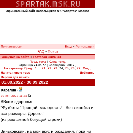
Официальный сайт болельщиков ФК "Спартак" Москва
Полная версия
Вход
•
Регистрация
FAQ
•
Поиск
Общение на сайте
Гостевая книга ВВ
»
Пред. тема
|
След. тема
Страница
74
из
77
[ Сообщений: 3817 ]
На страницу
Пред.
1
...
71
,
72
,
73
,
74
,
75
,
76
,
77
След.
Начать новую тему
Добавить
Версия для печати
01.09.2022 - 30.09.2022
Карелин
-
02 сен 2022 11:24
ВВсем здоровья!
"Футботы "Прощай, молодость!". Вся линейка и
все размеры. Дорого."
(из рекламной бегущей строки)
Зиньковский, на мои вкус и ожидания, пока ни