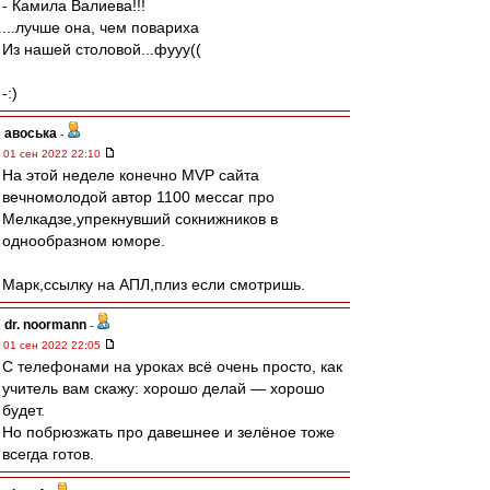
- Камила Валиева!!!
...лучше она, чем повариха
Из нашей столовой...фууу((
-:)
авоська
-
01 сен 2022 22:10
На этой неделе конечно MVP сайта
вечномолодой автор 1100 мессаг про
Мелкадзе,упрекнувший сокнижников в
однообразном юморе.
Марк,ссылку на АПЛ,плиз если смотришь.
dr. noormann
-
01 сен 2022 22:05
С телефонами на уроках всё очень просто, как
учитель вам скажу: хорошо делай — хорошо
будет.
Но побрюзжать про давешнее и зелёное тоже
всегда готов.