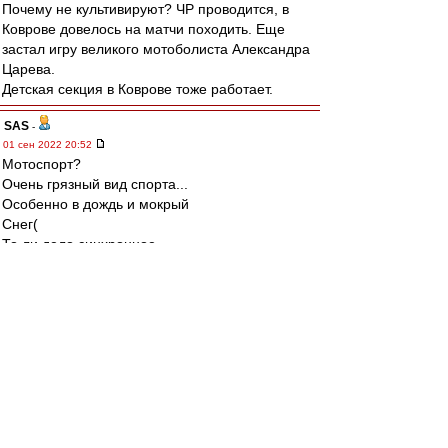
Почему не культивируют? ЧР проводится, в
Коврове довелось на матчи походить. Еще
застал игру великого мотоболиста Александра
Царева.
Детская секция в Коврове тоже работает.
SAS
-
01 сен 2022 20:52
Мотоспорт?
Очень грязный вид спорта...
Особенно в дождь и мокрый
Снег(
То ли дело синхронное
Плавание!!!
И главное мужиков тоже
Стали приобщать?!?!
-:)
////
Дмитрий!!!
Спасибо!
...я к тому что по ТВ хер показывают...