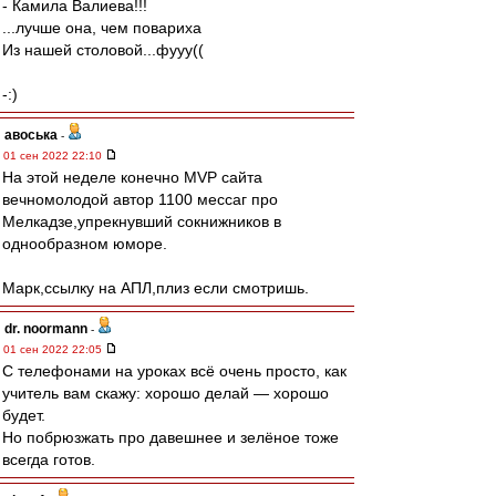
- Камила Валиева!!!
...лучше она, чем повариха
Из нашей столовой...фууу((
-:)
авоська
-
01 сен 2022 22:10
На этой неделе конечно MVP сайта
вечномолодой автор 1100 мессаг про
Мелкадзе,упрекнувший сокнижников в
однообразном юморе.
Марк,ссылку на АПЛ,плиз если смотришь.
dr. noormann
-
01 сен 2022 22:05
С телефонами на уроках всё очень просто, как
учитель вам скажу: хорошо делай — хорошо
будет.
Но побрюзжать про давешнее и зелёное тоже
всегда готов.