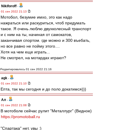
Nikiforoff
-
01 сен 2022 21:13
Мотобол, безумие имхо, это как надо
нажраться или раскуриться, чтоб придумать
такое. Я очень люблю двухколесный транспорт
и с ним на ты, начиная от самокатов,
заканчивая спортом. где можно и 300 въебать,
но все равно не пойму этого....
Хотя на чем еще играть...
Не смотрел, на мотардах играют?
Редактировалось 01 сен 2022 21:16
agk
-
01 сен 2022 21:10
Епта, так мы сегодня и до поло докатимся)))
Ал
-
01 сен 2022 21:08
В мотоболе сейчас рулит "Металлург" (Видное)
https://promotoball.ru
"Спартака" нет, увы :)