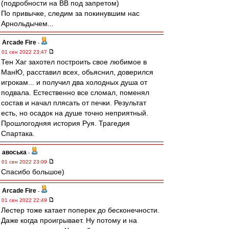
(подробности на ВВ под запретом)
По привычке, следим за покинувшим нас
Арнольдычем...
Arcade Fire
-
01 сен 2022 23:47
Тен Хаг захотел построить свое любимое в
МанЮ, расставил всех, обьяснил, доверился
игрокам... и получил два холодных душа от
подвала. Естественно все сломал, поменял
состав и начал плясать от печки. Результат
есть, но осадок на душе точно неприятный.
Прошлогодняя история Руя. Трагедия
Спартака.
авоська
-
01 сен 2022 23:09
Спасибо большое)
Arcade Fire
-
01 сен 2022 22:49
Лестер тоже катает поперек до бесконечности.
Даже когда проигрывает. Ну потому и на