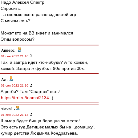
Надо Алексея Спектр
Спросить:
- а сколько всего разновидностей игр
С мячом есть?
Может кто на ВВ знает и занимался
Этим вопросом?
Авверс
-
01 сен 2022 21:16
Так, а завтра идёт кто-нибудь? А то хоккей,
хоккей. Завтра ж футбол: 90е против 00х.
Ал
-
01 сен 2022 21:16
А регби? Там "Спартак" есть!
https://trrl.ru/teams/2134
:)
slava1
-
01 сен 2022 21:13
Шамар будет бицца бороцца за место!
Это есть гуд.Детишек малых бы на ,,домашку",
кумир детства Людмила Кондратьева.