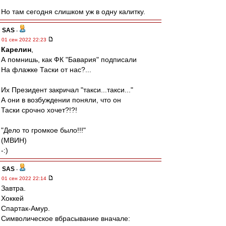
Но там сегодня слишком уж в одну калитку.
SAS
-
01 сен 2022 22:23
Карелин
,
А помнишь, как ФК "Бавария" подписали
На флажке Таски от нас?...
Их Президент закричал "такси...такси..."
А они в возбуждении поняли, что он
Таски срочно хочет?!?!
"Дело то громкое было!!!"
(МВИН)
-:)
SAS
-
01 сен 2022 22:14
Завтра.
Хоккей
Спартак-Амур.
Символическое вбрасывание вначале: