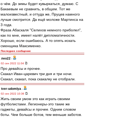
о чём. До зимы будет кувыркаться, думаю. С
Бакаевым не сравнить, в общем. Тот же
малоизвестный, и оттуда же, Пруцев намного
лучше смотрится. Да ещё моложе Мартинса на
3 года.
Фраза Абаскаля "Селихов немного приболел",
как по мне, имеет налёт дипломатичности.
Хорошо, если ошибаюсь. А то опять искать
сменщика Максименко.
Последнее сообщение
лео22
-
02 сен 2022 11:04
Про девайсы и прочее.
Скакал Иван-царевич три дня и три ночи.
Скакал, скакал, пока скакалку не отобрали.
tver-udomlya
-
02 сен 2022 10:36
Жить своим умом это как играть своими
футболистами. Легионеры-это такие же
гаджеты, девайсы и прочее. Одним словом
боты. Чем больше ботов, тем меньше заботов.