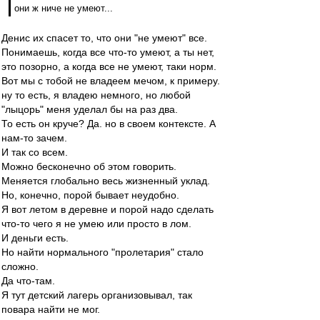
они ж ниче не умеют...
Денис их спасет то, что они "не умеют" все.
Понимаешь, когда все что-то умеют, а ты нет,
это позорно, а когда все не умеют, таки норм.
Вот мы с тобой не владеем мечом, к примеру.
ну то есть, я владею немного, но любой
"лыцорь" меня уделал бы на раз два.
То есть он круче? Да. но в своем контексте. А
нам-то зачем.
И так со всем.
Можно бесконечно об этом говорить.
Меняется глобально весь жизненный уклад.
Но, конечно, порой бывает неудобно.
Я вот летом в деревне и порой надо сделать
что-то чего я не умею или просто в лом.
И деньги есть.
Но найти нормального "пролетария" стало
сложно.
Да что-там.
Я тут детский лагерь организовывал, так
повара найти не мог.