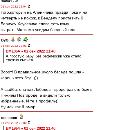
slava1
-
01 сен 2022 22:04
Того,который на Аленичева,правда пока и на
четверть не похож, к Венделу приставить.К
Бариусу Хлусевича,слева есть кому
сыграть.Малкома увидим бледный тень
DyG
-
01 сен 2022 22:01
BM1964 » 01 сен 2022 21:40
А простую бабу, без рефлексии уже стало
сложно сыскать...
Вооот! В правильное русло беседа пошла -
корень всех бед! )))
А шайба, она как Лебедев - вроде раз сто был в
Нижнем Новгороде, а видели только
избраннеые. И те в профиль))
Ну или как Шамар...
mmmmm
-
01 сен 2022 22:00
BM1964 » 01 сен 2022 21:40