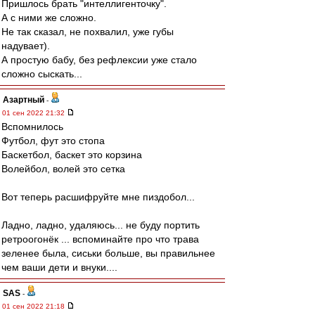
Пришлось брать "интеллигенточку".
А с ними же сложно.
Не так сказал, не похвалил, уже губы
надувает).
А простую бабу, без рефлексии уже стало
сложно сыскать...
Азартный
-
01 сен 2022 21:32
Вспомнилось
Футбол, фут это стопа
Баскетбол, баскет это корзина
Волейбол, волей это сетка
Вот теперь расшифруйте мне пиздобол...
Ладно, ладно, удаляюсь... не буду портить
ретроогонёк ... вспоминайте про что трава
зеленее была, сиськи больше, вы правильнее
чем ваши дети и внуки....
SAS
-
01 сен 2022 21:18