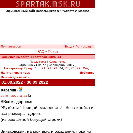
Официальный сайт болельщиков ФК "Спартак" Москва
Полная версия
Вход
•
Регистрация
FAQ
•
Поиск
Общение на сайте
Гостевая книга ВВ
»
Пред. тема
|
След. тема
Страница
74
из
77
[ Сообщений: 3817 ]
На страницу
Пред.
1
...
71
,
72
,
73
,
74
,
75
,
76
,
77
След.
Начать новую тему
Добавить
Версия для печати
01.09.2022 - 30.09.2022
Карелин
-
02 сен 2022 11:24
ВВсем здоровья!
"Футботы "Прощай, молодость!". Вся линейка и
все размеры. Дорого."
(из рекламной бегущей строки)
Зиньковский, на мои вкус и ожидания, пока ни