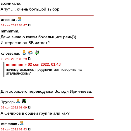
возникала.
А тут .... очень большой выбор.
авоська
-
02 сен 2022 08:47
mmmmm
,
Даже знаю о каком болельщике речь)))
Интересно он ВВ читает?
словесник
-
02 сен 2022 08:29
mmmmm » 02 сен 2022, 01:43
почему испанец предпочитает говорить на
итальянском?
Для хорошего переводчика Володи Иринчеева.
Трувор
-
02 сен 2022 08:09
А Селихов в общей группе али как?
mmmmm
-
02 сен 2022 01:43