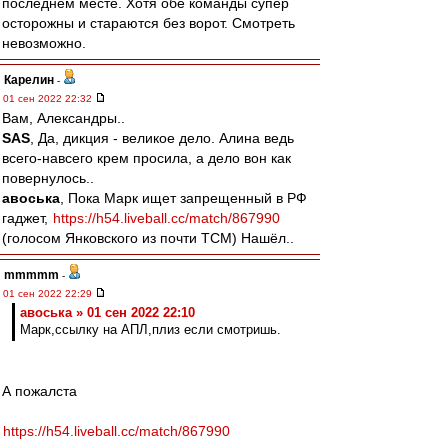
последнем месте. Хотя обе команды супер
осторожны и стараются без ворот. Смотреть
невозможно.
Карелин
-
01 сен 2022 22:32
Вам, Александры..
SAS
, Да, дикция - великое дело. Алина ведь
всего-навсего крем просила, а дело вон как
повернулось..
авоська
, Пока Марк ищет запрещенный в РФ
гаджет,
https://h54.liveball.cc/match/867990
(голосом Янковского из почти ТСМ) Нашёл..
mmmmm
-
01 сен 2022 22:29
авоська » 01 сен 2022 22:10
Марк,ссылку на АПЛ,плиз если смотришь.
А пожалста
https://h54.liveball.cc/match/867990