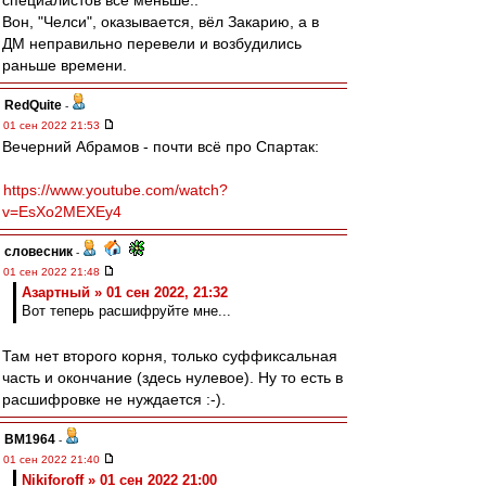
специалистов всё меньше..
Вон, "Челси", оказывается, вёл Закарию, а в
ДМ неправильно перевели и возбудились
раньше времени.
RedQuite
-
01 сен 2022 21:53
Вечерний Абрамов - почти всё про Спартак:
https://www.youtube.com/watch?
v=EsXo2MEXEy4
словесник
-
01 сен 2022 21:48
Азартный » 01 сен 2022, 21:32
Вот теперь расшифруйте мне...
Там нет второго корня, только суффиксальная
часть и окончание (здесь нулевое). Ну то есть в
расшифровке не нуждается :-).
BM1964
-
01 сен 2022 21:40
Nikiforoff » 01 сен 2022 21:00