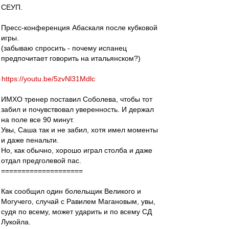
СЕУП.
Пресс-конференция Абаскаля после кубковой
игры.
(забываю спросить - почему испанец
предпочитает говорить на итальянском?)
https://youtu.be/5zvNl31Mdlc
ИМХО тренер поставил Соболева, чтобы тот
забил и почувствовал уверенность. И держал
на поле все 90 минут.
Увы, Саша так и не забил, хотя имел моменты
и даже пенальти.
Но, как обычно, хорошо играл столба и даже
отдал предголевой пас.
====================
Как сообщил один болельщик Великого и
Могучего, случай с Равилем Магановым, увы,
судя по всему, может ударить и по всему СД
Лукойла.