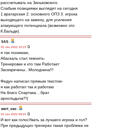
рассчитывать на Зиньковского.
Слабым позициями выглядят на сегодня
1.вратарская 2. основного ОПЗ 3. игрока
выходящего на замену, для усиления
атакующего потенциала (возможно это
К.Бальде).
SAS
-
02 сен 2022 10:15
я так понимаю,
Абаскаль стал темнить-
Тренировки и кто там Работает
Засекречены...Молодчина!!!
Федун написал прямым текстом-
я как работал так и работаю
На благо Спартака....брат
арнольдыча?!(
wert_vao
-
02 сен 2022 09:01
И вот как голосУвать за лучшего игрока и гол?
При предыдущих тренерах такая проблема не