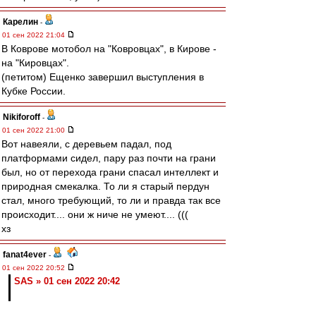
Карелин
-
01 сен 2022 21:04
В Коврове мотобол на "Ковровцах", в Кирове -
на "Кировцах".
(петитом) Ещенко завершил выступления в
Кубке России.
Nikiforoff
-
01 сен 2022 21:00
Вот навеяли, с деревьем падал, под
платформами сидел, пару раз почти на грани
был, но от перехода грани спасал интеллект и
природная смекалка. То ли я старый пердун
стал, много требующий, то ли и правда так все
происходит.... они ж ниче не умеют.... (((
хз
fanat4ever
-
01 сен 2022 20:52
SAS » 01 сен 2022 20:42