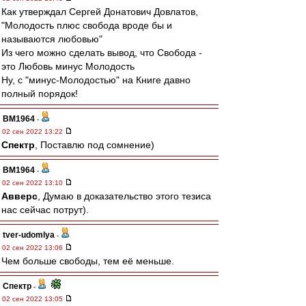
Как утверждал Сергей Донатович Довлатов,
"Молодость плюс свобода вроде бы и
называются любовью"
Из чего можно сделать вывод, что Свобода -
это Любовь минус Молодость
Ну, с "минус-Молодостью" на Книге давно
полный порядок!
BM1964
-
02 сен 2022 13:22
Спектр
, Поставлю под сомнение)
BM1964
-
02 сен 2022 13:10
Авверс
, Думаю в доказательство этого тезиса
нас сейчас потрут).
tver-udomlya
-
02 сен 2022 13:06
Чем больше свободы, тем её меньше.
Спектр
-
02 сен 2022 13:05