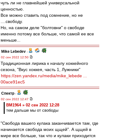
чуть ли не главнейшей универсальной
ценностью.
Все можно ставить под сомнение, но не
....свободу.
Но, на самом деле "болтовни" о свободе
именно потому все больше, что самой ее все
меньше...
Mike Lebedev
-
02 сен 2022 12:50
Традиционная лирика к началу хоккейного
сезона, "Вкус хоккея, часть 1, Лужники"
https://zen.yandex.ru/media/mike_lebede ...
00ace91ec5
Спектр
-
02 сен 2022 12:47
BM1964 » 02 сен 2022 12:28
тем дальше мы от свободы
"Свобода вашего кулака заканчивается там, где
начинается свобода моих щщей". А щщей в
мире все больше, так что и кулаки приходится