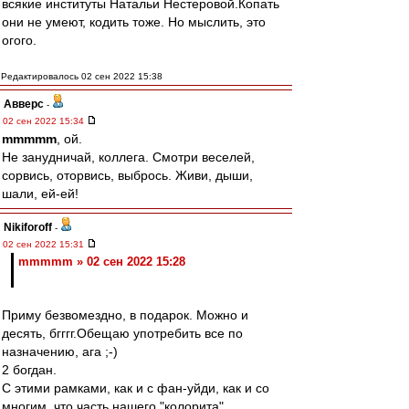
всякие институты Натальи Нестеровой.Копать
они не умеют, кодить тоже. Но мыслить, это
огого.
Редактировалось 02 сен 2022 15:38
Авверс
-
02 сен 2022 15:34
mmmmm
, ой.
Не занудничай, коллега. Смотри веселей,
сорвись, оторвись, выбрось. Живи, дыши,
шали, ей-ей!
Nikiforoff
-
02 сен 2022 15:31
mmmmm » 02 сен 2022 15:28
Приму безвомездно, в подарок. Можно и
десять, бгггг.Обещаю употребить все по
назначению, ага ;-)
2 богдан.
С этими рамками, как и с фан-уйди, как и со
многим, что часть нашего "колорита".