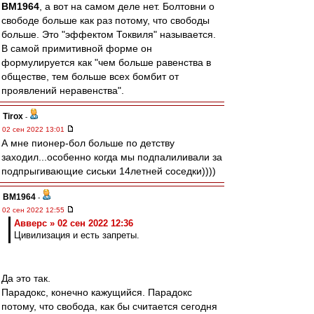
BM1964
, а вот на самом деле нет. Болтовни о
свободе больше как раз потому, что свободы
больше. Это "эффектом Токвиля" называется.
В самой примитивной форме он
формулируется как "чем больше равенства в
обществе, тем больше всех бомбит от
проявлений неравенства".
Tirox
-
02 сен 2022 13:01
А мне пионер-бол больше по детству
заходил...особенно когда мы подпалиливали за
подпрыгивающие сиськи 14летней соседки))))
BM1964
-
02 сен 2022 12:55
Авверс » 02 сен 2022 12:36
Цивилизация и есть запреты.
Да это так.
Парадокс, конечно кажущийся. Парадокс
потому, что свобода, как бы считается сегодня