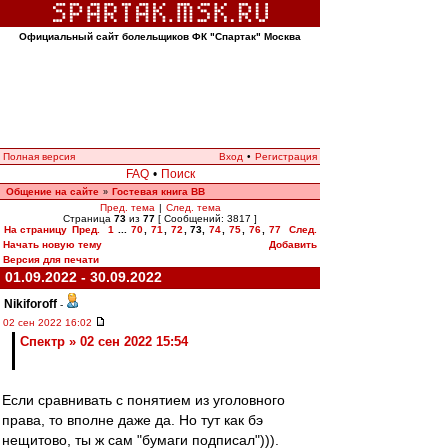
Официальный сайт болельщиков ФК "Спартак" Москва
Полная версия
Вход
•
Регистрация
FAQ
•
Поиск
Общение на сайте
Гостевая книга ВВ
»
Пред. тема
|
След. тема
Страница
73
из
77
[ Сообщений: 3817 ]
На страницу
Пред.
1
...
70
,
71
,
72
,
73
,
74
,
75
,
76
,
77
След.
Начать новую тему
Добавить
Версия для печати
01.09.2022 - 30.09.2022
Nikiforoff
-
02 сен 2022 16:02
Спектр » 02 сен 2022 15:54
Если сравнивать с понятием из уголовного
права, то вполне даже да. Но тут как бэ
нещитово, ты ж сам "бумаги подписал"))).