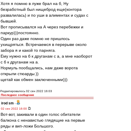
Хотя я помню в луже брал на б, Ну
безработный был нищеброд еще(контора
развалилась) и по уши в алиментах и судах с
бывшей.
Вот прописывался на А через перебежки и
паркур)))постоянно.
Один раз даже помню не пришлось
ухищряться. Встречаемся в перерыве около
забора я и какой то парняга.
Ему нужно на б к друганам с а, а мне наоборот
с б к друганам на а.
Нормуль пообщались, нам даже ворота
открыли стюарды.))
щетай как обмен заключенными)))
Редактировалось 02 сен 2022 16:03
Последнее сообщение
irod sm
-
02 сен 2022 16:00
Вот-вот, закивали в один голос обитатели
балкона с ненавистью глядящие на первые
ряды и вип-ложи Большого.