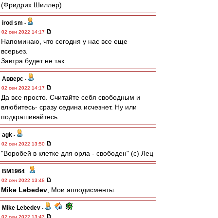
(Фридрих Шиллер)
irod sm
-
02 сен 2022 14:17
Напоминаю, что сегодня у нас все еще
всерьез.
Завтра будет не так.
Авверс
-
02 сен 2022 14:17
Да все просто. Считайте себя свободным и
влюбитесь- сразу седина исчезнет. Ну или
подкрашивайтесь.
agk
-
02 сен 2022 13:50
"Воробей в клетке для орла - свободен" (с) Лец
BM1964
-
02 сен 2022 13:48
Mike Lebedev
, Мои аплодисменты.
Mike Lebedev
-
02 сен 2022 13:43