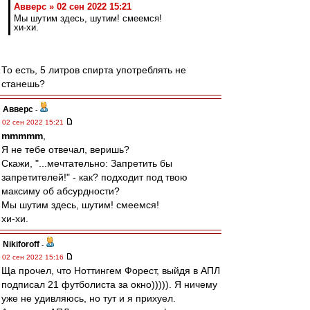
Авверс » 02 сен 2022 15:21
Мы шутим здесь, шутим! смеемся!
хи-хи.
То есть, 5 литров спирта употреблять не
станешь?
Авверс
-
02 сен 2022 15:21
mmmmm
,
Я не тебе отвечал, веришь?
Скажи, "...мечтательно: Запретить бы
запретителей!" - как? подходит под твою
максиму об абсурдности?
Мы шутим здесь, шутим! смеемся!
хи-хи.
Nikiforoff
-
02 сен 2022 15:16
Ща прочел, что Ноттингем Форест, выйдя в АПЛ
подписал 21 футболиста за окно))))). Я ничему
уже не удивляюсь, но тут и я прихуел.