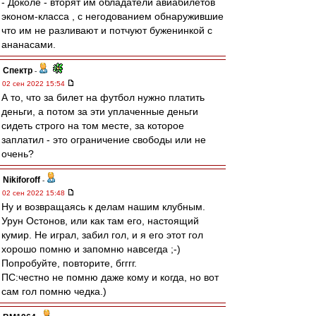
- Доколе - вторят им обладатели авиабилетов
эконом-класса , с негодованием обнаружившие
что им не разливают и потчуют буженинкой с
ананасами.
Спектр
-
02 сен 2022 15:54
А то, что за билет на футбол нужно платить
деньги, а потом за эти уплаченные деньги
сидеть строго на том месте, за которое
заплатил - это ограничение свободы или не
очень?
Nikiforoff
-
02 сен 2022 15:48
Ну и возвращаясь к делам нашим клубным.
Урун Остонов, или как там его, настоящий
кумир. Не играл, забил гол, и я его этот гол
хорошо помню и запомню навсегда ;-)
Попробуйте, повторите, бгггг.
ПС:честно не помню даже кому и когда, но вот
сам гол помню чедка.)