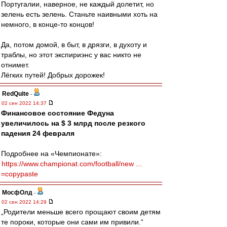
Португалии, наверное, не каждый долетит, но
зелень есть зелень. Станьте наивными хоть на
немного, в конце-то концов!
Да, потом домой, в быт, в дрязги, в духоту и
траблы, но этот экспириэнс у вас никто не
отнимет.
Лёгких путей! Добрых дорожек!
RedQuite
-
02 сен 2022 14:37
Финансовое состояние Федуна
увеличилось на $ 3 млрд после резкого
падения 24 февраля
Подробнее на «Чемпионате»:
https://www.championat.com/football/new ...
=copypaste
МосфОлд
-
02 сен 2022 14:29
„Родители меньше всего прощают своим детям
те пороки, которые они сами им привили.“