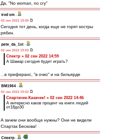
Да, "No woman, no cry"
irod sm
-
02 сен 2022 15:05
Сегодня тот день, когда еще не горят костры
рябин.
pete_da_1st
-
02 сен 2022 15:03
Спектр » 02 сен 2022 14:59
А Шамар сегодня будет играть?
...в преферанс, "в очко" и на бильярде
BM1964
-
02 сен 2022 15:02
Спартачек-Казачек! » 02 сен 2022 14:46
А интересно каков процент на книге людей
от18до30
А зачем они вообще нужны? Они не видели
Спартак Бескова!
Спектр
-