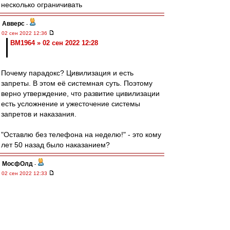
несколько ограничивать
Авверс
-
02 сен 2022 12:36
BM1964 » 02 сен 2022 12:28
Почему парадокс? Цивилизация и есть
запреты. В этом её системная суть. Поэтому
верно утверждение, что развитие цивилизации
есть усложнение и ужесточение системы
запретов и наказания.
"Оставлю без телефона на неделю!" - это кому
лет 50 назад было наказанием?
МосфОлд
-
02 сен 2022 12:33
"Да я просто не мог полюбить никакую другую
команду, понимаете? По сравнению со всеми
остальными монстрами "Спартак" выглядел
такой близкой, такой родной, действительно
народной командой, которую боготворили все