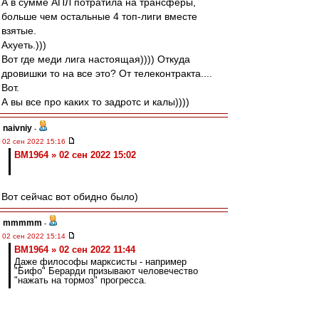
А в сумме АПЛ потратила на трансферы,
больше чем остальные 4 топ-лиги вместе
взятые.
Ахуеть.)))
Вот где меди лига настоящая)))) Откуда
дровишки то на все это? От телеконтракта....
Вот.
А вы все про каких то задротс и калы))))
naivniy
-
02 сен 2022 15:16
BM1964 » 02 сен 2022 15:02
Вот сейчас вот обидно было)
mmmmm
-
02 сен 2022 15:14
BM1964 » 02 сен 2022 11:44
Даже философы марксисты - например
"Бифо" Берарди призывают человечество
"нажать на тормоз" прогресса.