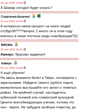
02 сен 2022 14:59
А Шамар сегодня будет играть?
Спартачек-Казачек!
-
02 сен 2022 14:46
А интересно каков процент на книге людей
от18до30????вопрос 2.много ли в этом году
влилось в наши плотные ряды новобранцев?)))
BM1964
-
02 сен 2022 14:42
Авверс
, Красиво задвинул!
Авверс
-
02 сен 2022 14:38
А ещё убегите!
На авось возьмите билет в Тверь, поговорите с
карельскими. Найдите самого грубого парня,
внимательно выслушайте его запил о тяжёлых
рифах. На крайний случай, насладитесь
кубинской поэзией или славянской культурой.
Цените всепобеждающее учение, потому что
оно - верно. Не забудьте зелёную повестку, до