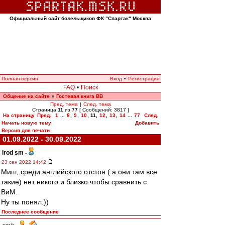
Официальный сайт болельщиков ФК "Спартак" Москва
Полная версия
Вход
•
Регистрация
FAQ
•
Поиск
Общение на сайте
Гостевая книга ВВ
»
Пред. тема
|
След. тема
Страница
11
из
77
[ Сообщений: 3817 ]
На страницу
Пред.
1
...
8
,
9
,
10
,
11
,
12
,
13
,
14
...
77
След.
Начать новую тему
Добавить
Версия для печати
01.09.2022 - 30.09.2022
irod sm
-
23 сен 2022 14:42
Миш, среди английского отстоя ( а они там все
такие) нет никого и близко чтобы сравнить с
ВиМ.
Ну ты понял.))
Последнее сообщение