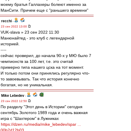
моему братья Галлахеры болеют именно за
МанСити. Причем еще с "раньшего времени"
recchi
-
23 сен 2022 13:00
VUK-slava » 23 сен 2022 11:30
Манюнайтед - это клуб с легендарной
историей.
----
сейчас проверил, до начала 90-х у МЮ было 7
чемпионств за 100 лет, т.е. это считай
примерно типа нашего цска на тот момент.
И только потом они принялись регулярно что-
то завоевывать. Так что история конечно
богатая, но не уникальная.
Mike Lebedev
-
23 сен 2022 12:50
По разделу "Этот день в Истории" сегодня
сентябрь Золотого 1989 года и очень важная
игра с "Шахтером" в Лужниках
https://dzen.ru/media/mike_lebedev/spar ...
00b2d12b03