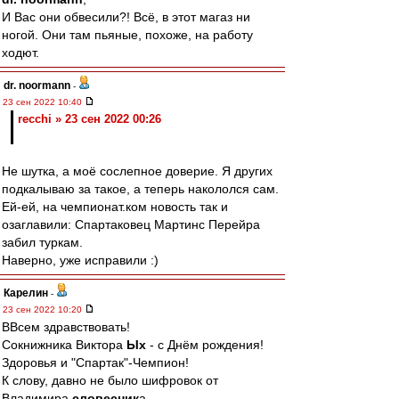
И Вас они обвесили?! Всё, в этот магаз ни
ногой. Они там пьяные, похоже, на работу
ходют.
dr. noormann
-
23 сен 2022 10:40
recchi » 23 сен 2022 00:26
Не шутка, а моё сослепное доверие. Я других
подкалываю за такое, а теперь накололся сам.
Ей-ей, на чемпионат.ком новость так и
озаглавили: Спартаковец Мартинс Перейра
забил туркам.
Наверно, уже исправили :)
Карелин
-
23 сен 2022 10:20
ВВсем здравствовать!
Сокнижника Виктора
Ых
- с Днём рождения!
Здоровья и "Спартак"-Чемпион!
К слову, давно не было шифровок от
Владимира
словесник
а.