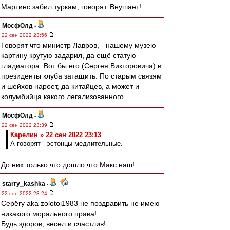
Мартинс забил туркам, говорят. Внушает!
МосфОлд
-
22 сен 2022 23:56
Говорят что министр Лавров, - нашему музею
картину крутую задарил, да ещё статую
гладиатора. Вот бы его (Сергея Викторовича) в
президенты клуба затащить. По старым связям
и шейхов нароет, да китайцев, а может и
колумбийца какого легализованного...
МосфОлд
-
22 сен 2022 23:39
Карелин » 22 сен 2022 23:13
А говорят - эстонцы медлительные.
До них только что дошло что Макс наш!
starry_kashka
-
22 сен 2022 23:24
Серёгу aka zolotoi1983 не поздравить не имею
никакого морального права!
Будь здоров, весел и счастлив!