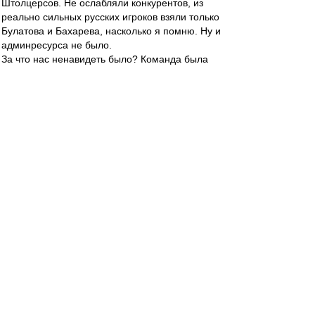
Штолцерсов. Не ослабляли конкурентов, из
реально сильных русских игроков взяли только
Булатова и Бахарева, насколько я помню. Ну и
админресурса не было.
За что нас ненавидеть было? Команда была
построена и строилась годами, а не ковровыми
закупками.
Mike Lebedev
-
22 сен 2022 13:54
По разделу "Этот день в Истории" сегодня 1994
и PSG в Лужниках в рамках ЛЧ. "Спартак всегда
тяжело играл с французами..."
https://dzen.ru/media/mike_lebedev/spar ...
00b13ef033
митхун
-
22 сен 2022 13:44
Ehidna » 21 сен 2022 23:10
не получится не вляпаться. Вот смотри -
вложится условный Лукойл в самый сильный
состав для Спартака. Ок, хорошо. Но кто
сказал, что бамжи дадут выигрывать? Они
будут подключать админресурс и серебро
останется для Спартака пределом мечтаний.