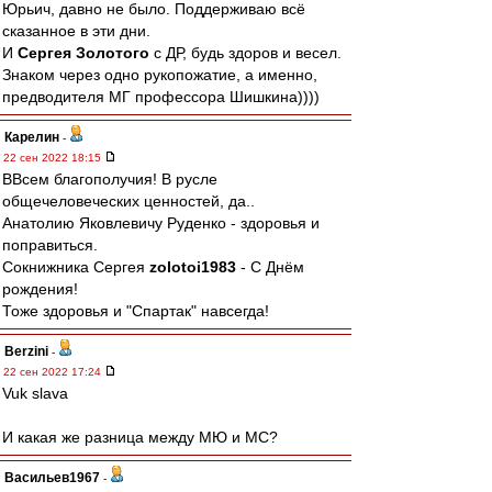
Юрьич, давно не было. Поддерживаю всё
сказанное в эти дни.
И
Сергея Золотого
с ДР, будь здоров и весел.
Знаком через одно рукопожатие, а именно,
предводителя МГ профессора Шишкина))))
Карелин
-
22 сен 2022 18:15
ВВсем благополучия! В русле
общечеловеческих ценностей, да..
Анатолию Яковлевичу Руденко - здоровья и
поправиться.
Сокнижника Сергея
zolotoi1983
- С Днём
рождения!
Тоже здоровья и "Спартак" навсегда!
Berzini
-
22 сен 2022 17:24
Vuk slava
И какая же разница между МЮ и МС?
Васильев1967
-