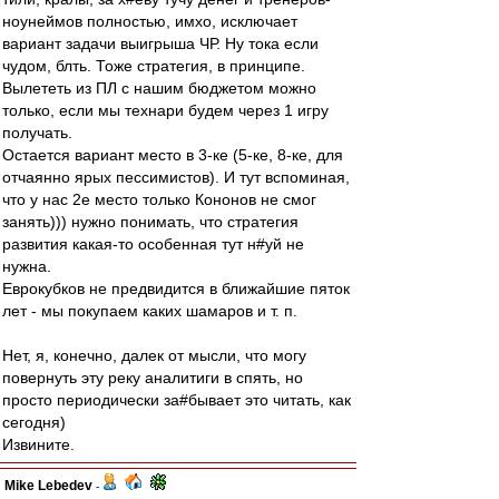
ноунеймов полностью, имхо, исключает
вариант задачи выигрыша ЧР. Ну тока если
чудом, блть. Тоже стратегия, в принципе.
Вылететь из ПЛ с нашим бюджетом можно
только, если мы технари будем через 1 игру
получать.
Остается вариант место в 3-ке (5-ке, 8-ке, для
отчаянно ярых пессимистов). И тут вспоминая,
что у нас 2е место только Кононов не смог
занять))) нужно понимать, что стратегия
развития какая-то особенная тут н#уй не
нужна.
Еврокубков не предвидится в ближайшие пяток
лет - мы покупаем каких шамаров и т. п.
Нет, я, конечно, далек от мысли, что могу
повернуть эту реку аналитиги в спять, но
просто периодически за#бывает это читать, как
сегодня)
Извините.
Mike Lebedev
-