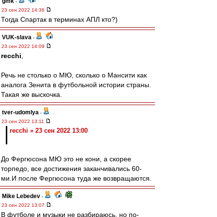
gmk
-
23 сен 2022 14:36
Тогда Спартак в терминах АПЛ кто?)
VUK-slava
-
23 сен 2022 14:09
recchi
,
Речь не столько о МЮ, сколько о Мансити как
аналога Зенита в футбольной истории страны.
Такая же выскочка.
tver-udomlya
-
23 сен 2022 13:11
recchi » 23 сен 2022 13:00
До Фергюсона МЮ это не кони, а скорее
торпедо, все достижения заканчивались 60-
ми.И после Фергюсона туда же возвращаются.
Mike Lebedev
-
23 сен 2022 13:07
В футболе и музыки не разбираюсь, но по-