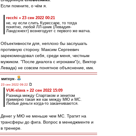
Если помните, о чём я.
recchi » 23 сен 2022 00:21
не, ну если слить Курессаре, то тогда
понятно, любой ЛЛ-шник (Левадия-
Ландскнехт) вознегодует с первого же матча.
Объективности для, неплохо бы заслушать
противную сторону. Максим Сергеевич
зарекомендовал себя, среди меня, честным
мужиком. "После диалога с игроками"(с, Виктор
Левада) не совсем понятное объяснение, кмк.
митхун
-
23 сен 2022 09:22
VUK-slava » 22 сен 2022 15:09
Разница между Спартаком и зенитом
примерно такая же как между МЮ и МС.
Любые деньги когда-то заканчиваются.
Денег у МЮ не меньше чем МС. Тратит на
трансферы до фига. Вопрос в менеджменте и
в тренере.