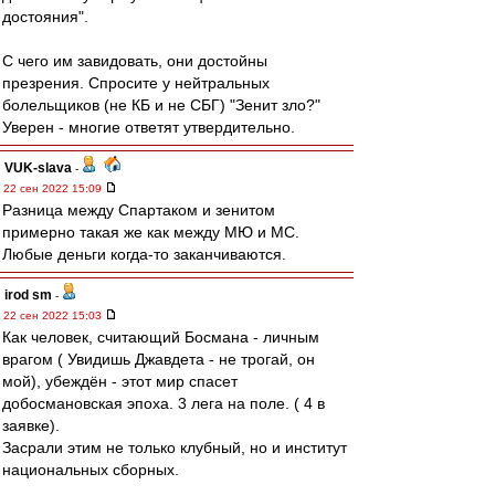
достояния".
С чего им завидовать, они достойны
презрения. Спросите у нейтральных
болельщиков (не КБ и не СБГ) "Зенит зло?"
Уверен - многие ответят утвердительно.
VUK-slava
-
22 сен 2022 15:09
Разница между Спартаком и зенитом
примерно такая же как между МЮ и МС.
Любые деньги когда-то заканчиваются.
irod sm
-
22 сен 2022 15:03
Как человек, считающий Босмана - личным
врагом ( Увидишь Джавдета - не трогай, он
мой), убеждён - этот мир спасет
добосмановская эпоха. 3 лега на поле. ( 4 в
заявке).
Засрали этим не только клубный, но и институт
национальных сборных.