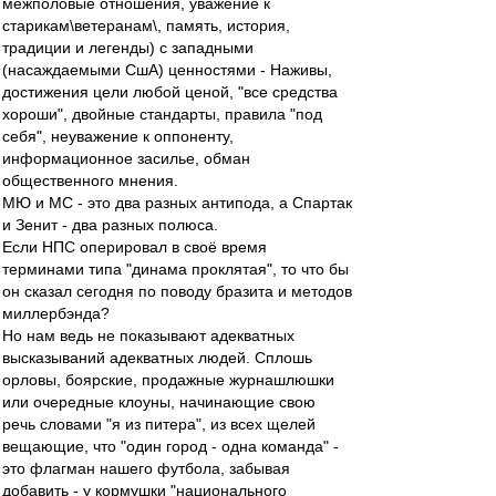
межполовые отношения, уважение к
старикам\ветеранам\, память, история,
традиции и легенды) с западными
(насаждаемыми СшА) ценностями - Наживы,
достижения цели любой ценой, "все средства
хороши", двойные стандарты, правила "под
себя", неуважение к оппоненту,
информационное засилье, обман
общественного мнения.
МЮ и МС - это два разных антипода, а Спартак
и Зенит - два разных полюса.
Если НПС оперировал в своё время
терминами типа "динама проклятая", то что бы
он сказал сегодня по поводу бразита и методов
миллербэнда?
Но нам ведь не показывают адекватных
высказываний адекватных людей. Сплошь
орловы, боярские, продажные журнашлюшки
или очередные клоуны, начинающие свою
речь словами "я из питера", из всех щелей
вещающие, что "один город - одна команда" -
это флагман нашего футбола, забывая
добавить - у кормушки "национального