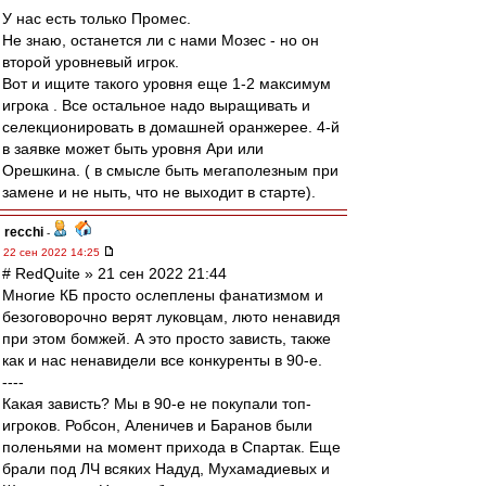
У нас есть только Промес.
Не знаю, останется ли с нами Мозес - но он
второй уровневый игрок.
Вот и ищите такого уровня еще 1-2 максимум
игрока . Все остальное надо выращивать и
селекционировать в домашней оранжерее. 4-й
в заявке может быть уровня Ари или
Орешкина. ( в смысле быть мегаполезным при
замене и не ныть, что не выходит в старте).
recchi
-
22 сен 2022 14:25
# RedQuite » 21 сен 2022 21:44
Многие КБ просто ослеплены фанатизмом и
безоговорочно верят луковцам, люто ненавидя
при этом бомжей. А это просто зависть, также
как и нас ненавидели все конкуренты в 90-е.
----
Какая зависть? Мы в 90-е не покупали топ-
игроков. Робсон, Аленичев и Баранов были
поленьями на момент прихода в Спартак. Еще
брали под ЛЧ всяких Надуд, Мухамадиевых и