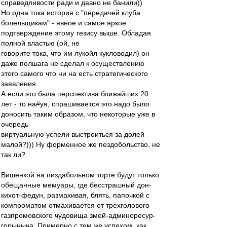
справедливости ради и давно не банили))
Но одна тока история с "передачей клуба
болельщикам" - явное и самое яркое
подтверждение этому тезису выше. Обладая
полной властью (ой, не
говорите тока, что им лукойл кукловодил) он
даже полшага не сделал к осуществлению
этого самого что ни на есть стратегического
заявления.
А если это была перспектива ближайших 20
лет - то на#уя, спрашивается это надо было
доносить таким образом, что некоторые уже в
очередь
виртуальную успели выстроиться за долей
малой?))) Ну форменное же пездобольство, не
так ли?
Вишенкой на пиздабольном торте будут только
обещанные мемуары, где бесстрашный дон-
кихот-федун, размахивая, блять, папочкой с
компроматом отмахивается от трехголового
газпромовского чудовища змей-админоресур-
горыныча. Примерно с тем же успехом, как