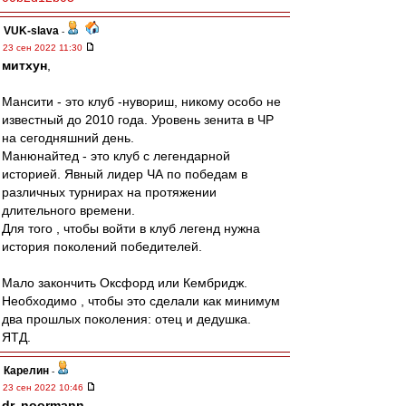
VUK-slava
-
23 сен 2022 11:30
митхун
,
Мансити - это клуб -нувориш, никому особо не
известный до 2010 года. Уровень зенита в ЧР
на сегодняшний день.
Манюнайтед - это клуб с легендарной
историей. Явный лидер ЧА по победам в
различных турнирах на протяжении
длительного времени.
Для того , чтобы войти в клуб легенд нужна
история поколений победителей.
Мало закончить Оксфорд или Кембридж.
Необходимо , чтобы это сделали как минимум
два прошлых поколения: отец и дедушка.
ЯТД.
Карелин
-
23 сен 2022 10:46
dr. noormann
,