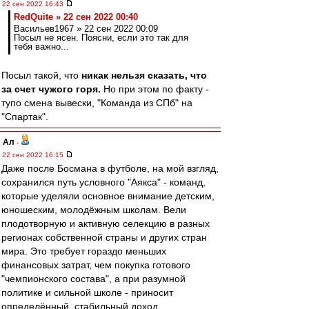
22 сен 2022 16:43
RedQuite » 22 сен 2022 00:40
Васильев1967 » 22 сен 2022 00:09
Посыл не ясен. Поясни, если это так для
тебя важно...
Посыл такой, что
никак нельзя сказать, что
за счет чужого горя.
Но при этом по факту -
тупо смена вывески, "Команда из СПб" на
"Спартак".
Ал
-
22 сен 2022 16:15
Даже после Босмана в футболе, на мой взгляд,
сохранился путь условного "Аякса" - команд,
которые уделяли основное внимание детским,
юношеским, молодёжным школам. Вели
плодотворную и активную селекцию в разных
регионах собственной страны и других стран
мира. Это требует гораздо меньших
финансовых затрат, чем покупка готового
"чемпионского состава", а при разумной
политике и сильной школе - приносит
определённый, стабильный доход.