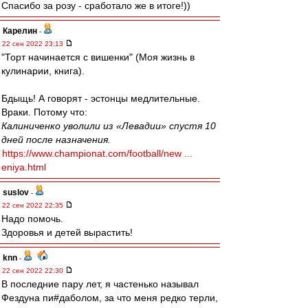
Спасибо за розу - сработало же в итоге!))
Карелин
-
22 сен 2022 23:13
"Торт начинается с вишенки" (Моя жизнь в
кулинарии, книга).
Бдыщь! А говорят - эстонцы медлительные.
Враки. Потому что:
Калиниченко уволили из «Левадии» спустя 10
дней после назначения.
https://www.championat.com/football/new ...
eniya.html
suslov
-
22 сен 2022 22:35
Надо помочь.
Здоровья и детей вырастить!
knn
-
22 сен 2022 22:30
В последние пару лет, я частенько называл
Фездуна пи#даболом, за что меня редко терли,