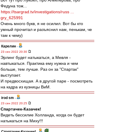
Вот тут про Лукойл, про Алекперова, про
Федуна тож...
https://tsargrad.tv/investigations/russ ...
gry_625991
Очень много букв, я не осилил. Вот бы кто
умный прочитал и разъяснил нам, пенькам, че
там к чему)
Карелин
-
23 сен 2022 20:30
Эрлинг будет натыкаться, а Мевля -
навтыкаться. Практика ему нужна и чем
больше, тем лучше. Раз он за "Спартак"
выступает.
И предвосхищая. А в другой паре - посмотреть
на кадра из кузницы ВиМ.
irod sm
-
23 сен 2022 20:25
Спартачек-Казачек!
Видеть бессилие Холланда, когда он будет
натыкаться на Миху!!!
Спартачек-Казачек!
-