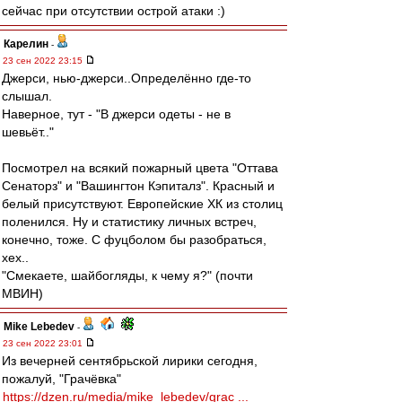
сейчас при отсутствии острой атаки :)
Карелин
-
23 сен 2022 23:15
Джерси, нью-джерси..Определённо где-то
слышал.
Наверное, тут - "В джерси одеты - не в
шевьёт.."
Посмотрел на всякий пожарный цвета "Оттава
Сенаторз" и "Вашингтон Кэпиталз". Красный и
белый присутствуют. Европейские ХК из столиц
поленился. Ну и статистику личных встреч,
конечно, тоже. С фуцболом бы разобраться,
хех..
"Смекаете, шайбогляды, к чему я?" (почти
МВИН)
Mike Lebedev
-
23 сен 2022 23:01
Из вечерней сентябрьской лирики сегодня,
пожалуй, "Грачёвка"
https://dzen.ru/media/mike_lebedev/grac ...