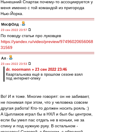
Нынешний Спартак почему-то ассоциируется у
меня именно с той командой из пригорода
Нью-Йорка.
МосфОлд
-
23 сен 2022 23:57
По поводу статьи про луковцев
https://yandex.ru/video/preview/97496020656068
31569
Ал
-
23 сен 2022 23:53
dr. noormann » 23 сен 2022 23:46
Квартальнова ещё в прошлом сезоне взял
под интернет-опеку
Во! И я тоже. Многие говорят: он не забивает,
не понимая при этом, что у человека совсем
другая работа! Кто-то должен носить рояль :)
А Цыплаков играл бы в НХЛ и был бы центром,
если бы умел пас отдать не в коньки, не за
спину и под нужную руку. В остальном -
красавец! Силовой, с броском, с обводкой...