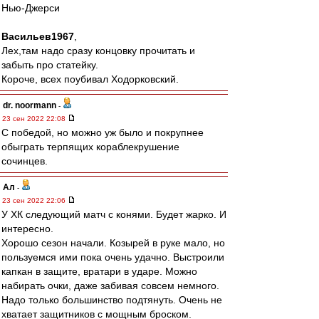
Нью-Джерси
Васильев1967
,
Лех,там надо сразу концовку прочитать и
забыть про статейку.
Короче, всех поубивал Ходорковский.
dr. noormann
-
23 сен 2022 22:08
С победой, но можно уж было и покрупнее
обыграть терпящих кораблекрушение
сочинцев.
Ал
-
23 сен 2022 22:06
У ХК следующий матч с конями. Будет жарко. И
интересно.
Хорошо сезон начали. Козырей в руке мало, но
пользуемся ими пока очень удачно. Выстроили
капкан в защите, вратари в ударе. Можно
набирать очки, даже забивая совсем немного.
Надо только большинство подтянуть. Очень не
хватает защитников с мощным броском.