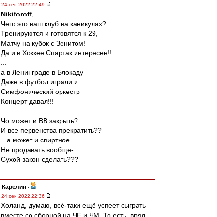
24 сен 2022 22:49
Nikiforoff
,
Чего это наш клуб на каникулах?
Тренируются и готовятся к 29,
Матчу на кубок с Зенитом!
Да и в Хоккее Спартак интересен!!
...
а в Ленинграде в Блокаду
Даже в футбол играли и
Симфонический оркестр
Концерт давал!!!
...
Чо может и ВВ закрыть?
И все первенства прекратить??
...а может и спиртное
Не продавать вообще-
Сухой закон сделать???
...
Карелин
-
24 сен 2022 22:36
Холанд, думаю, всё-таки ещё успеет сыграть
вместе со сборной на ЧЕ и ЧМ. То есть, вряд