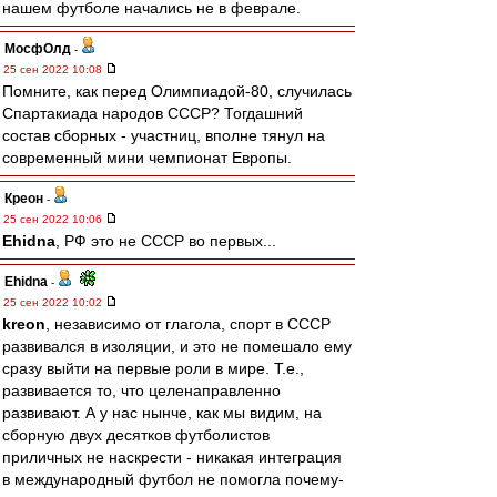
нашем футболе начались не в феврале.
МосфОлд
-
25 сен 2022 10:08
Помните, как перед Олимпиадой-80, случилась
Спартакиада народов СССР? Тогдашний
состав сборных - участниц, вполне тянул на
современный мини чемпионат Европы.
Креон
-
25 сен 2022 10:06
Ehidna
, РФ это не СССР во первых...
Ehidna
-
25 сен 2022 10:02
kreon
, независимо от глагола, спорт в СССР
развивался в изоляции, и это не помешало ему
сразу выйти на первые роли в мире. Т.е.,
развивается то, что целенаправленно
развивают. А у нас нынче, как мы видим, на
сборную двух десятков футболистов
приличных не наскрести - никакая интеграция
в международный футбол не помогла почему-