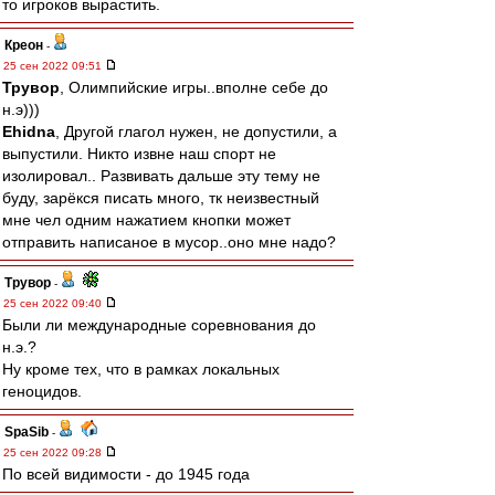
то игроков вырастить.
Креон
-
25 сен 2022 09:51
Трувор
, Олимпийские игры..вполне себе до
н.э)))
Ehidna
, Другой глагол нужен, не допустили, а
выпустили. Никто извне наш спорт не
изолировал.. Развивать дальше эту тему не
буду, зарёкся писать много, тк неизвестный
мне чел одним нажатием кнопки может
отправить написаное в мусор..оно мне надо?
Трувор
-
25 сен 2022 09:40
Были ли международные соревнования до
н.э.?
Ну кроме тех, что в рамках локальных
геноцидов.
SpaSib
-
25 сен 2022 09:28
По всей видимости - до 1945 года