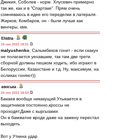
Джикия, Соболев - норм. Хлусевич примерно
так же, как и в "Спартаке". Прям очень
сомневаюсь в идее его переделки в латераля.
Жирков, Комбаров, он - были лучше как
вингеры, кмк.
Ehidna
-
24 сен 2022 19:01
malyushenko
, Салымбеков гонит - если скакун
не полагается уехавшим, так там две трети
сборной должны пешком ходить, ибо играют в
Белоруссии, Казахстане и т.д. Ну, максимум, на
осликах гоняют))
авоська
-
24 сен 2022 18:53
Бакаев вообще никакущий.Утыкается в
защитников постоянно,кроссы не
проходят.Даже с кыргызами.
Он в бамжатне вроде даже на замену перестал
выходить.
Вот у Уткина удар