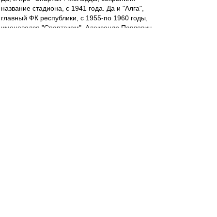
название стадиона, с 1941 года. Да и "Алга",
главный ФК республики, с 1955-по 1960 годы,
именовался "Спартаком". Александр Павлович
за них начинал, на заре..
teorver
-
24 сен 2022 17:53
О футболе в первом тайме сказать нечего за
отсутствием такового. С другой стороны, люди
в первый (и, полагаю, в последний) раз вышли
на поле в таком сочетании.
Максимум имевшегося выжали. Будем
надеяться, что состав второго тайма тоже что-
нибудь выжмет.
irod sm
-
24 сен 2022 17:32
До чего же Радимов мерзок.((((
Ehidna
-
24 сен 2022 17:32
Так, кто там про пенальти говорил?))