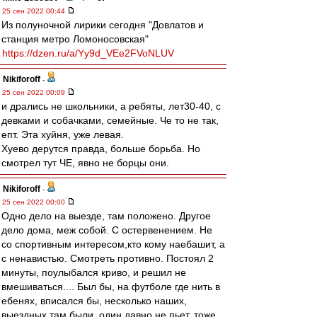
25 сен 2022 00:44
Из полуночной лирики сегодня "Довлатов и
станция метро Ломоносовская"
https://dzen.ru/a/Yy9d_VEe2FVoNLUV
Nikiforoff
-
25 сен 2022 00:09
и дрались не школьники, а ребяты, лет30-40, с
девками и собачками, семейные. Че то не так,
епт. Эта хуйня, уже левая.
Хуево дерутся правда, больше борьба. Но
смотрел тут ЧЕ, явно не борцы они.
Nikiforoff
-
25 сен 2022 00:00
Одно дело на выезде, там положено. Другое
дело дома, меж собой. С остервенением. Не
со спортивным интересом,кто кому наебашит, а
с ненавистью. Смотреть противно. Постоял 2
минуты, поулыбался криво, и решил не
вмешиваться.... Был бы, на футболе где нить в
ебенях, вписался бы, несколько наших,
выездных там были, один давно не пьет, тоже