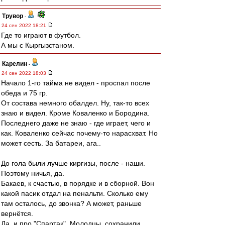
Трувор
-
24 сен 2022 18:21
Где то играют в футбол.
А мы с Кыргызстаном.
Карелин
-
24 сен 2022 18:03
Начало 1-го тайма не видел - проспал после
обеда и 75 гр.
От состава немного обалдел. Ну, так-то всех
знаю и видел. Кроме Коваленко и Бородина.
Последнего даже не знаю - где играет, чего и
как. Коваленко сейчас почему-то нарасхват. Но
может сесть. За батареи, ага..
До гола были лучше киргизы, после - наши.
Поэтому ничья, да.
Бакаев, к счастью, в порядке и в сборной. Вон
какой пасик отдал на пенальти. Сколько ему
там осталось, до звонка? А может, раньше
вернётся.
Да, и про "Спартак". Молодцы, сохранили