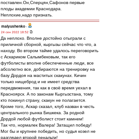
поставлен.Он,Сперцян,Сафонов первые
плоды академии Краснодара.
Неплохие,надо признать.
malyushenko
-
24 сен 2022 18:52
Да неплохо. Вполне достойно отыграли с
приличной сборной, кыргызы сейчас что что, а
находу. Во втором тайме удалось переговорить
с Аскариком Салымбековым, так его
футболисты вполне обеспеченные люди, все
абсолютно все, добираются на тренировку на
базу Дордоя на маститых скакунах. Кичин
только нищеброд и не имеет средства
передвижения, так как в своё время уехал в
Красноярск. А по законам Кыргызстана, тому
кто покинул страну, скакун не полагается.
Кроме того, Аскар сказал, клуб назван в честь
центрального рынка Бишкека. За родной
Дордой любой футболист стоит камнем!
Так что, нормалек Валера! Затащил победу!
Мог бы и крупнее победить, но судья козел не
разглядел второй пенальти!