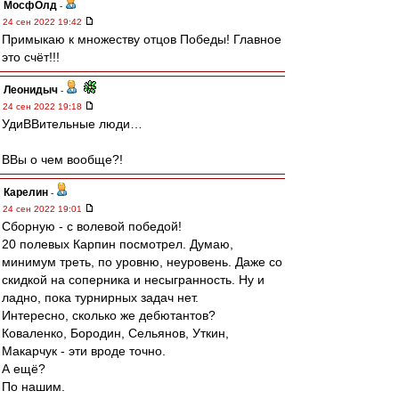
МосфОлд
-
24 сен 2022 19:42
Примыкаю к множеству отцов Победы! Главное
это счёт!!!
Леонидыч
-
24 сен 2022 19:18
УдиВВительные люди…
ВВы о чем вообще?!
Карелин
-
24 сен 2022 19:01
Сборную - с волевой победой!
20 полевых Карпин посмотрел. Думаю,
минимум треть, по уровню, неуровень. Даже со
скидкой на соперника и несыгранность. Ну и
ладно, пока турнирных задач нет.
Интересно, сколько же дебютантов?
Коваленко, Бородин, Сельянов, Уткин,
Макарчук - эти вроде точно.
А ещё?
По нашим.