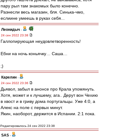
пару рыл там знакомых было конечно.
Разнесли весь магазин, бля. Синька-чмо,
еслиине умеешь в руках себя...
Леонидыч
-
24 сен 2022 23:38
Галлопирующая неудовлетворенность!
Ебни на ночь коньячку… Саша…
;)
Карелин
-
24 сен 2022 23:36
Дьявол, забыл в анонсе про Крала упомянуть.
Хотя, может и к лучшему, ага.. Дерут вон Чехию
в хвост и в гриву дома португальцы. Уже 4:0, а
Алекс на поле с первых минут.
Якин, наоборот, держится в Испании. 2:1 пока.
Редактировалось 24 сен 2022 23:38
SAS
-