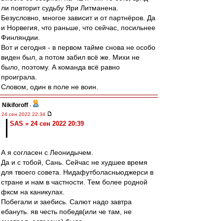
ли повторит судьбу Яри Литманена.
Безусловно, многое зависит и от партнёров. Да
и Норвегия, что раньше, что сейчас, посильнее
Финляндии.
Вот и сегодня - в первом тайме снова не особо
виден был, а потом забил всё же. Михи не
было, поэтому. А команда всё равно
проиграла.
Словом, один в поле не воин.
Nikiforoff
-
24 сен 2022 22:34
SAS » 24 сен 2022 20:39
А я согласен с Леонидычем.
Да и с тобой, Сань. Сейчас не худшее время
для твоего совета. Нидафутболасньюджерси в
стране и нам в частности. Тем более родной
фксм на каникулах.
Побегали и заебись. Салют надо завтра
ебануть. яв честь победв(или че там, не