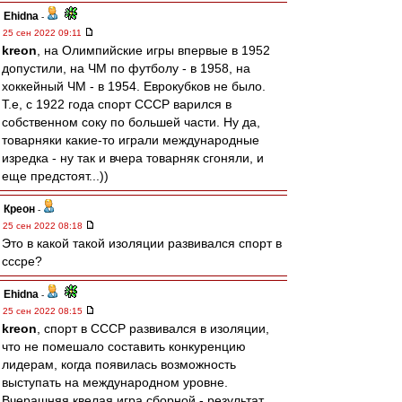
Ehidna
-
25 сен 2022 09:11
kreon
, на Олимпийские игры впервые в 1952
допустили, на ЧМ по футболу - в 1958, на
хоккейный ЧМ - в 1954. Еврокубков не было.
Т.е, с 1922 года спорт СССР варился в
собственном соку по большей части. Ну да,
товарняки какие-то играли международные
изредка - ну так и вчера товарняк сгоняли, и
еще предстоят...))
Креон
-
25 сен 2022 08:18
Это в какой такой изоляции развивался спорт в
сссре?
Ehidna
-
25 сен 2022 08:15
kreon
, спорт в СССР развивался в изоляции,
что не помешало составить конкуренцию
лидерам, когда появилась возможность
выступать на международном уровне.
Вчерашняя квелая игра сборной - результат