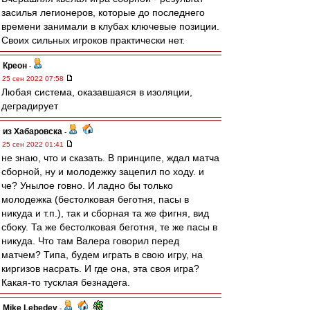
засилья легионеров, которые до последнего
времени занимали в клубах ключевые позиции.
Своих сильных игроков практически нет.
Креон
-
25 сен 2022 07:58
Любая система, оказавшаяся в изоляции,
деградирует
из Хабаровска
-
25 сен 2022 01:41
не знаю, что и сказать. В принципе, ждал матча
сборной, ну и молодежку зацепил по ходу. и
че? Унылое говно. И ладно бы только
молодежка (бестолковая беготня, пасы в
никуда и т.п.), так и сборная та же фигня, вид
сбоку. Та же бестолковая беготня, те же пасы в
никуда. Что там Валера говорил перед
матчем? Типа, будем играть в свою игру, на
киргизов насрать. И где она, эта своя игра?
Какая-то тусклая безнадега.
Mike Lebedev
-