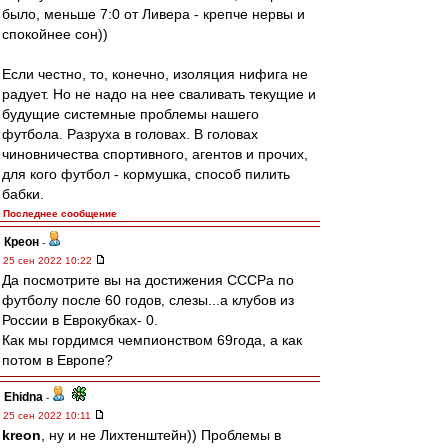
было, меньше 7:0 от Ливера - крепче нервы и
спокойнее сон))
Если честно, то, конечно, изоляция нифига не
радует. Но не надо на нее сваливать текущие и
будущие системные проблемы нашего
футбола. Разруха в головах. В головах
чиновничества спортивного, агентов и прочих,
для кого футбол - кормушка, способ пилить
бабки.
Последнее сообщение
Креон
-
25 сен 2022 10:22
Да посмотрите вы на достижения СССРа по
футболу после 60 годов, слезы...а клубов из
России в Еврокубках- 0.
Как мы гордимся чемпионством 69года, а как
потом в Европе?
Ehidna
-
25 сен 2022 10:11
kreon
, ну и не Лихтенштейн)) Проблемы в