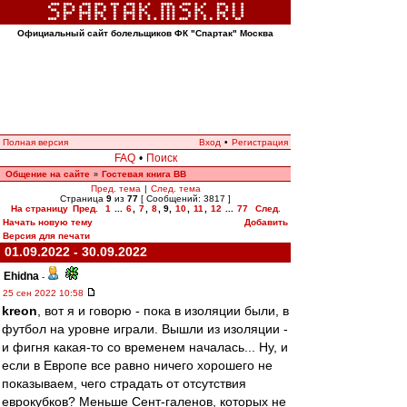
Официальный сайт болельщиков ФК "Спартак" Москва
Полная версия
Вход
•
Регистрация
FAQ
•
Поиск
Общение на сайте
Гостевая книга ВВ
»
Пред. тема
|
След. тема
Страница
9
из
77
[ Сообщений: 3817 ]
На страницу
Пред.
1
...
6
,
7
,
8
,
9
,
10
,
11
,
12
...
77
След.
Начать новую тему
Добавить
Версия для печати
01.09.2022 - 30.09.2022
Ehidna
-
25 сен 2022 10:58
kreon
, вот я и говорю - пока в изоляции были, в
футбол на уровне играли. Вышли из изоляции -
и фигня какая-то со временем началась... Ну, и
если в Европе все равно ничего хорошего не
показываем, чего страдать от отсутствия
еврокубков? Меньше Сент-галенов, которых не