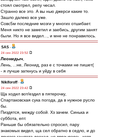
стоял смотрел, репу чесал.
Странно все это. А вы нью джерси какие то.
Зашло далеко все уже.
Совс5м последние мозги у многих отшибает.
Меня никто не заметил и заебись, другим занят
были. Но я все видел..., и мне не понравилось.
SAS
-
24 сен 2022 23:52
Леонидыч
,
Лень, ...не, Леонид, раз е с точками не пишет(
- я лучше заткнусь и уйду в себя
Nikiforoff
-
24 сен 2022 23:42
Ща ходил вот/ездил в пятерочку,
Спартаковская сука погода, да в нужное русло
бы.
Пиздятся, между собой. Хз зачем. Синька и
суббота, епт.
Раньше бы обязательно спросил, пару
знакомых видел, ща сел обратно в седло, и до
другого гаштета доехал, не ввязываясь, хотя