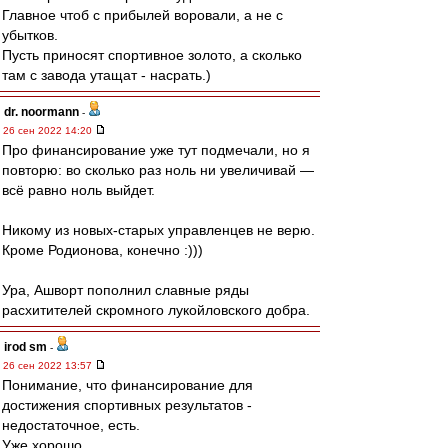
Главное чтоб с прибылей воровали, а не с
убытков.
Пусть приносят спортивное золото, а сколько
там с завода утащат - насрать.)
dr. noormann
-
26 сен 2022 14:20
Про финансирование уже тут подмечали, но я
повторю: во сколько раз ноль ни увеличивай —
всё равно ноль выйдет.
Никому из новых-старых управленцев не верю.
Кроме Родионова, конечно :)))
Ура, Ашворт пополнил славные ряды
расхитителей скромного лукойловского добра.
irod sm
-
26 сен 2022 13:57
Понимание, что финансирование для
достижения спортивных результатов -
недостаточное, есть.
Уже хорошо.