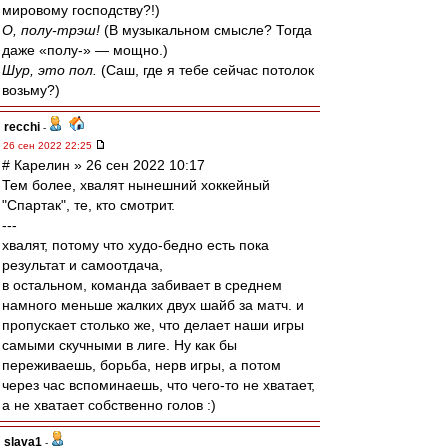
мировому господству?!)
О, полу-трэш!
(В музыкальном смысле? Тогда
даже «полу-» — мощно.)
Шур, это пол.
(Саш, где я тебе сейчас потолок
возьму?)
recchi
-
26 сен 2022 22:25
# Карелин » 26 сен 2022 10:17
Тем более, хвалят нынешний хоккейный
"Спартак", те, кто смотрит.
---
хвалят, потому что худо-бедно есть пока
результат и самоотдача,
в остальном, команда забивает в среднем
намного меньше жалких двух шайб за матч. и
пропускает столько же, что делает наши игры
самыми скучными в лиге. Ну как бы
переживаешь, борьба, нерв игры, а потом
через час вспоминаешь, что чего-то не хватает,
а не хватает собственно голов :)
slava1
-