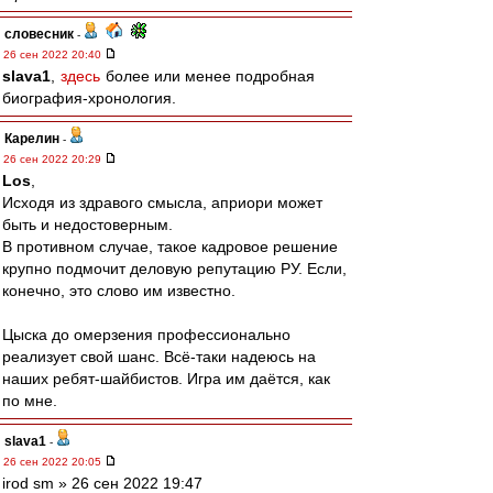
словесник
-
26 сен 2022 20:40
slava1
,
здесь
более или менее подробная
биография-хронология.
Карелин
-
26 сен 2022 20:29
Los
,
Исходя из здравого смысла, априори может
быть и недостоверным.
В противном случае, такое кадровое решение
крупно подмочит деловую репутацию РУ. Если,
конечно, это слово им известно.
Цыска до омерзения профессионально
реализует свой шанс. Всё-таки надеюсь на
наших ребят-шайбистов. Игра им даётся, как
по мне.
slava1
-
26 сен 2022 20:05
irod sm » 26 сен 2022 19:47