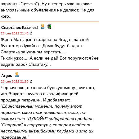
вариант - "цээска"). Ну а теперь уже никакие
англоязычные объявления не делают. Не для
кого..
Спартачек-Казачек!
-
26 сен 2022 21:46
Жена Матыцына старше на 4года.Главный
бухгалтер Лукойла...Дома будут бюджет
Спартака за ужином верстать....
Тихий ужос.....А если не дай Бог поругаются?не
видать бабок Спартаку...
Argos
-
26 сен 2022 21:30
Червиченко, не к ночи будь упомянут, считает,
что Эшуорт - чучело с квалификацией
продавца петрушки. И добавляет:
"Единственный момент, почему этот
персонаж смог там появиться, если, на
самом деле "ЛУКОЙЛ" собирается продать
"Спартак" в структуру, которая владеет
несколькими английскими клубами и это их
требование."