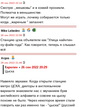
26 сен 2022 22:14
Смотрю ,,мешковы" и в хоккей проникли.
Полматча в меньшинстве.
Могут же играть ,почему собираются только
когда ,,жареным " запахнет.
Mike Lebedev
-
26 сен 2022 22:08
Станцию цска объявляли как "Улица найнтин-
оу-файв года". Как говорится, теперь я слышал
всё
Argos
-
26 сен 2022 21:48
Карелин » 26 сен 2022 20:29
Цыска
Навеяло звуками. Когда открыли станцию
метро ЦСКА, дикторы в англоязычном
варианте знакомили нас с звучанием букв
английского алфавита и совсем на цыску
похоже не было. Через некоторое время стали
говорить как раз именно так - "цыска!" (русский