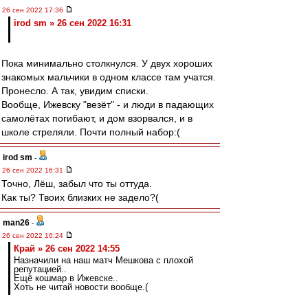
26 сен 2022 17:36
irod sm » 26 сен 2022 16:31
Пока минимально столкнулся. У двух хороших
знакомых мальчики в одном классе там учатся.
Пронесло. А так, увидим списки.
Вообще, Ижевску "везёт" - и люди в падающих
самолётах погибают, и дом взорвался, и в
школе стреляли. Почти полный набор:(
irod sm
-
26 сен 2022 16:31
Точно, Лёш, забыл что ты оттуда.
Как ты? Твоих близких не задело?(
man26
-
26 сен 2022 16:24
Край » 26 сен 2022 14:55
Назначили на наш матч Мешкова с плохой
репутацией..
Ещё кошмар в Ижевске..
Хоть не читай новости вообще.(