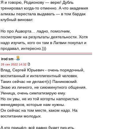
Я и говорю, Родионову — верю! Дубль
тренировал когда-то отменно. А что академия
алмазы перестала выдавать — в том бардак
клубный виноват.
Но про Ашворта… ладно, помолчим,
посмотрим на результаты деятельности. Хотя
надо изучить, кого он там в Латвии покупал и
продавал, интересно.)))
irod sm
-
26 сен 2022 14:32
Влад, Сергей Юрьевич - очень порядочный,
воспитанный и интеллигентный человек.
Таких сейчас не делают(с) Паниковский.
Знаю из личного, не сиюминутного общения.
Умница, очень симпатизирую ему.
Но он увы, не из той когорты напористых
менеджеров, которые нам нужны.
Он сейчас на том месте, каком надо. На
воспитании молодых.
А кто пришёл- всё равно будет пиз.ить.