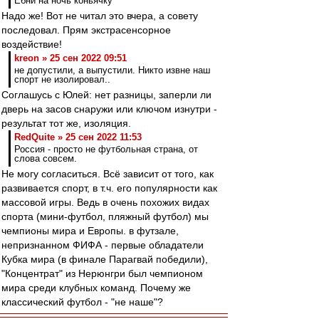
Ебни на ночь коньячку
Надо же! Вот не читал это вчера, а совету
последовал. Прям экстрасенсорное
воздействие!
kreon » 25 сен 2022 09:51
не допустили, а выпустили. Никто извне наш
спорт не изолировал..
Соглашусь с Юлей: нет разницы, заперли ли
дверь на засов снаружи или ключом изнутри -
результат тот же, изоляция.
RedQuite » 25 сен 2022 11:53
Россия - просто не футбольная страна, от
слова совсем.
Не могу согласиться. Всё зависит от того, как
развивается спорт, в т.ч. его популярности как
массовой игры. Ведь в очень похожих видах
спорта (мини-футбол, пляжный футбол) мы
чемпионы мира и Европы. в футзале,
непризнанном ФИФА - первые обладатели
Кубка мира (в финале Парагвай победили),
"Концентрат" из Нерюнгри был чемпионом
мира среди клубных команд. Почему же
классический футбол - "не наше"?