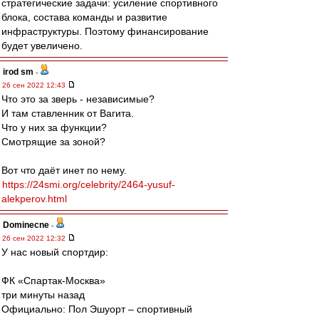
стратегические задачи: усиление спортивного
блока, состава команды и развитие
инфраструктуры. Поэтому финансирование
будет увеличено.
irod sm
-
26 сен 2022 12:43
Что это за зверь - независимые?
И там ставленник от Вагита.
Что у них за функции?
Смотрящие за зоной?
Вот что даёт инет по нему.
https://24smi.org/celebrity/2464-yusuf-
alekperov.html
Dominecne
-
26 сен 2022 12:32
У нас новый спортдир:
ФК «Спартак-Москва»
три минуты назад
Официально: Пол Эшуорт – спортивный