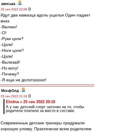
авоська
-
25 сен 2022 22:09
Идут два кавказца вдоль ущелья.Один падает
вниз.
-Валико!
-О!
-Руки цэли?
-Цэли!
-Ноги цэли?
-Цэли!
-Вылезай!
-Нэ могу!
-Почему?
-Я еще не долэтэээээл!
МосфОлд
-
25 сен 2022 21:18
Ehidna » 25 сен 2022 20:18
А у нас детский спорт заточен на то, чтобы
родители платили за место в составе.
Современные детские тренеры придумали
хорошую уловку. Практически всем родителям