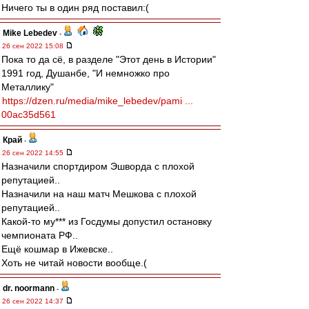
Ничего ты в один ряд поставил:(
Mike Lebedev
-
26 сен 2022 15:08
Пока то да сё, в разделе "Этот день в Истории"
1991 год, Душанбе, "И немножко про
Металлику"
https://dzen.ru/media/mike_lebedev/pami ...
00ac35d561
Край
-
26 сен 2022 14:55
Назначили спортдиром Эшворда с плохой
репутацией..
Назначили на наш матч Мешкова с плохой
репутацией..
Какой-то му*** из Госдумы допустил остановку
чемпионата РФ..
Ещё кошмар в Ижевске..
Хоть не читай новости вообще.(
dr. noormann
-
26 сен 2022 14:37