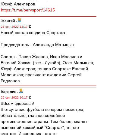
Юсуф Алекперов
https://t.me/pervsport/14615
Жентяй
-
26 сен 2022 12:17
Новый состав совдира Спартака:
Председатель - Александр Матыцын
Состав - Павел Жданов, Иван Масляев и
Евгений Хавкин (все - Лукойл); Олег Малышев;
Юсуф Алекперов; гендир Спартаке Евгений
Мележиков; президент академии Сергей
Родионов.
Карелин
-
26 сен 2022 10:17
ВВсем здоровья!
В отсутствие футбола вечером посмотрю,
обязательно, главное хоккейное
противостояние страны. Тем более, хвалят
нынешний хоккейный "Спартак", те, кто
смотрит. И соперник - ого-го.