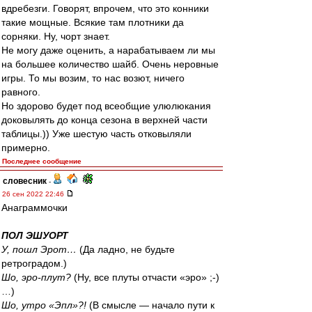
вдребезги. Говорят, впрочем, что это конники
такие мощные. Всякие там плотники да
сорняки. Ну, чорт знает.
Не могу даже оценить, а нарабатываем ли мы
на большее количество шайб. Очень неровные
игры. То мы возим, то нас возют, ничего
равного.
Но здорово будет под всеобщие улюлюкания
доковылять до конца сезона в верхней части
таблицы.)) Уже шестую часть отковыляли
примерно.
Последнее сообщение
словесник
-
26 сен 2022 22:46
Анаграммочки
ПОЛ ЭШУОРТ
У, пошл Эрот…
(Да ладно, не будьте
ретроградом.)
Шо, эро-плут?
(Ну, все плуты отчасти «эро» ;-)
…)
Шо, утро «Эпл»?!
(В смысле — начало пути к