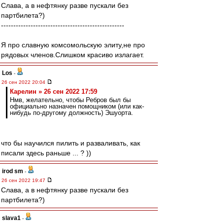
Слава, а в нефтянку разве пускали без
партбилета?)
--------------------------------------------------
Я про славную комсомольскую элиту,не про
рядовых членов.Слишком красиво излагает.
Los
-
26 сен 2022 20:04
Карелин » 26 сен 2022 17:59
Нмв, желательно, чтобы Ребров был бы
официально назначен помощником (или как-
нибудь по-другому должность) Эшуорта.
что бы научился пилить и разваливать, как
писали здесь раньше ... ? ))
irod sm
-
26 сен 2022 19:47
Слава, а в нефтянку разве пускали без
партбилета?)
slava1
-