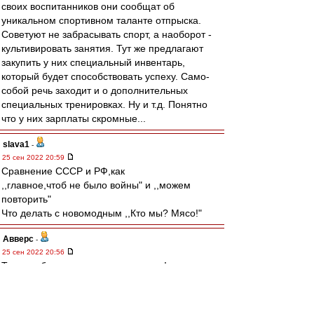
своих воспитанников они сообщат об
уникальном спортивном таланте отпрыска.
Советуют не забрасывать спорт, а наоборот -
культивировать занятия. Тут же предлагают
закупить у них специальный инвентарь,
который будет способствовать успеху. Само-
собой речь заходит и о дополнительных
специальных тренировках. Ну и т.д. Понятно
что у них зарплаты скромные...
slava1
-
25 сен 2022 20:59
Cравнение СССР и РФ,как
,,главное,чтоб не было войны" и ,,можем
повторить"
Что делать с новомодным ,,Кто мы? Мясо!"
Авверс
-
25 сен 2022 20:56
Тучки небесные, вечные странники!
Степью лазурною, цепью жемчужною
Мчитесь вы, будто как я же, изгнанники
С милого севера в сторону южную.