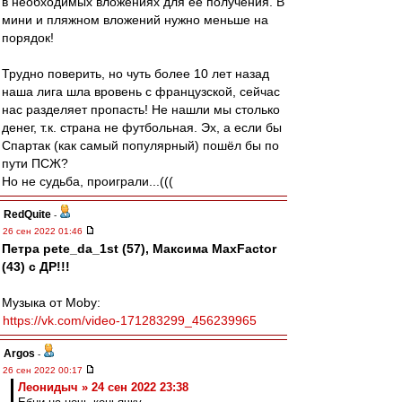
в необходимых вложениях для её получения. В
мини и пляжном вложений нужно меньше на
порядок!
Трудно поверить, но чуть более 10 лет назад
наша лига шла вровень с французской, сейчас
нас разделяет пропасть! Не нашли мы столько
денег, т.к. страна не футбольная. Эх, а если бы
Спартак (как самый популярный) пошёл бы по
пути ПСЖ?
Но не судьба, проиграли...(((
RedQuite
-
26 сен 2022 01:46
Петра pete_da_1st (57), Максима MaxFactor
(43) с ДР!!!
Музыка от Moby:
https://vk.com/video-171283299_456239965
Argos
-
26 сен 2022 00:17
Леонидыч » 24 сен 2022 23:38