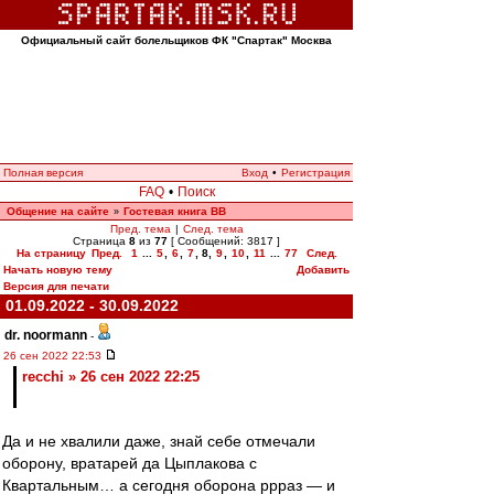
Официальный сайт болельщиков ФК "Спартак" Москва
Полная версия
Вход
•
Регистрация
FAQ
•
Поиск
Общение на сайте
Гостевая книга ВВ
»
Пред. тема
|
След. тема
Страница
8
из
77
[ Сообщений: 3817 ]
На страницу
Пред.
1
...
5
,
6
,
7
,
8
,
9
,
10
,
11
...
77
След.
Начать новую тему
Добавить
Версия для печати
01.09.2022 - 30.09.2022
dr. noormann
-
26 сен 2022 22:53
recchi » 26 сен 2022 22:25
Да и не хвалили даже, знай себе отмечали
оборону, вратарей да Цыплакова с
Квартальным… а сегодня оборона ррраз — и